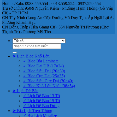
Hotline/Zalo: 0983.559.554 - 0913.559.554 - 0937.559.554
Trụ sở chính: 950/9 Nguyễn Kiệm - Phường Hạnh Thông (Gò Vấp
Cũ) - TP. HCM
CN Tây Ninh (Long An Cũ): Đường Võ Duy Tạo, Ấp Ngãi Lợi A,
Phường Khánh Hậu
CN Đồng Tháp (Tiền Giang Cũ): 554 Nguyễn Tri Phương (Chợ
Thạnh Trị) - Phường Mỹ Tho
Tìm
kiếm:
➤ Lịch Bloc Khổ Lớn
✓ Bloc Bìa Laminate
✓ Bloc Đại ĐB (17×24)
✓ Bloc Siêu Đại (20×30)
✓ Bloc Cực Đại (25×35)
✓ Bloc Siêu Cực Đại (30×40)
✓ Bloc Khổ Lớn Nhất (38×54)
➤ Lịch Để Bàn
✓ Lịch Để Bàn 13 Tờ
✓ Lịch Để Bàn 15 Tờ
✓ Lịch Để Bàn Đứng
➤ Bìa Lịch Treo Tường
✓ Bìa Lịch Metalize