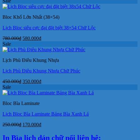
gốc
hiện
Sale
là:
tại
380.000₫.
là:
Bloc Khổ Lớn Nhất (38×54)
280.000₫.
Lịch Bloc siêu cực đại đặt biệt 38×54 Chữ Lộc
Giá
Giá
780.000
₫
580.000
₫
gốc
hiện
Sale
là:
tại
780.000₫.
là:
Lịch Phù Điêu Khung Nhựa
580.000₫.
Lịch Phù Điêu Khung Nhựa Chữ Phúc
Giá
Giá
450.000
₫
350.000
₫
gốc
hiện
Sale
là:
tại
450.000₫.
là:
Bloc Bìa Laminate
350.000₫.
Lịch Bloc Bìa Laminate Bảng Bìa Xanh Lá
Giá
Giá
250.000
₫
170.000
₫
gốc
hiện
là:
tại
In Bìa lịch dán chữ nổi liên hệ: