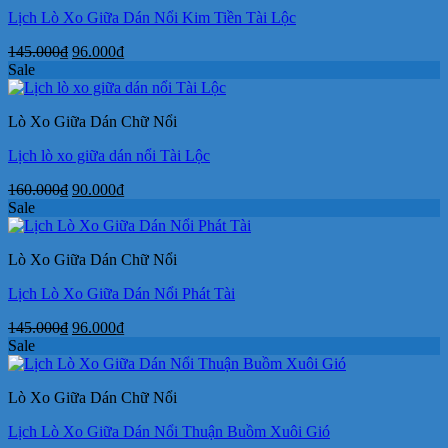
Lịch Lò Xo Giữa Dán Nổi Kim Tiền Tài Lộc
Giá
Giá
145.000
₫
96.000
₫
gốc
hiện
Sale
là:
tại
145.000₫.
là:
Lò Xo Giữa Dán Chữ Nổi
96.000₫.
Lịch lò xo giữa dán nổi Tài Lộc
Giá
Giá
160.000
₫
90.000
₫
gốc
hiện
Sale
là:
tại
160.000₫.
là:
Lò Xo Giữa Dán Chữ Nổi
90.000₫.
Lịch Lò Xo Giữa Dán Nổi Phát Tài
Giá
Giá
145.000
₫
96.000
₫
gốc
hiện
Sale
là:
tại
145.000₫.
là:
Lò Xo Giữa Dán Chữ Nổi
96.000₫.
Lịch Lò Xo Giữa Dán Nổi Thuận Buồm Xuôi Gió