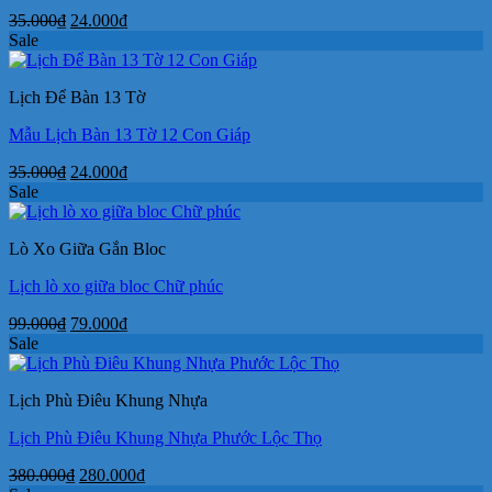
Giá
Giá
35.000
₫
24.000
₫
gốc
hiện
Sale
là:
tại
35.000₫.
là:
Lịch Để Bàn 13 Tờ
24.000₫.
Mẫu Lịch Bàn 13 Tờ 12 Con Giáp
Giá
Giá
35.000
₫
24.000
₫
gốc
hiện
Sale
là:
tại
35.000₫.
là:
Lò Xo Giữa Gắn Bloc
24.000₫.
Lịch lò xo giữa bloc Chữ phúc
Giá
Giá
99.000
₫
79.000
₫
gốc
hiện
Sale
là:
tại
99.000₫.
là:
Lịch Phù Điêu Khung Nhựa
79.000₫.
Lịch Phù Điêu Khung Nhựa Phước Lộc Thọ
Giá
Giá
380.000
₫
280.000
₫