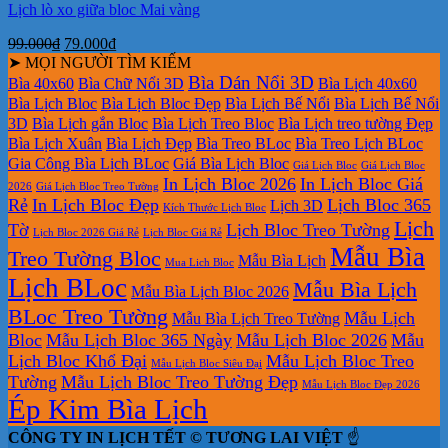
Lịch lò xo giữa bloc Mai vàng
Giá
Giá
99.000
₫
79.000
₫
gốc
hiện
➤ MỌI NGƯỜI TÌM KIẾM
là:
tại
Bìa Dán Nổi 3D
Bìa 40x60
Bìa Chữ Nổi 3D
Bìa Lịch 40x60
99.000₫.
là:
Bìa Lịch Bloc
Bìa Lịch Bloc Đẹp
Bìa Lịch Bế Nổi
Bìa Lịch Bế Nổi
79.000₫.
3D
Bìa Lịch gắn Bloc
Bìa Lịch Treo Bloc
Bìa Lịch treo tường Đẹp
Bìa Lịch Xuân
Bìa Lịch Đẹp
Bìa Treo BLoc
Bìa Treo Lịch BLoc
Gia Công Bìa Lịch BLoc
Giá Bìa Lịch Bloc
Giá Lịch Bloc
Giá Lịch Bloc
In Lịch Bloc 2026
In Lịch Bloc Giá
2026
Giá Lịch Bloc Treo Tường
Rẻ
In Lịch Bloc Đẹp
Lịch Bloc 365
Lịch 3D
Kích Thước Lịch Bloc
Lịch
Tờ
Lịch Bloc Treo Tường
Lịch Bloc 2026 Giá Rẻ
Lịch Bloc Giá Rẻ
Mẫu Bìa
Treo Tường Bloc
Mẫu Bìa Lịch
Mua Lich Bloc
Lịch BLoc
Mẫu Bìa Lịch
Mẫu Bìa Lịch Bloc 2026
BLoc Treo Tường
Mẫu Lịch
Mẫu Bìa Lịch Treo Tường
Bloc
Mẫu Lịch Bloc 365 Ngày
Mẫu Lịch Bloc 2026
Mẫu
Lịch Bloc Khổ Đại
Mẫu Lịch Bloc Treo
Mẫu Lịch Bloc Siêu Đại
Tường
Mẫu Lịch Bloc Treo Tường Đẹp
Mẫu Lịch Bloc Đẹp 2026
Ép Kim Bìa Lịch
CÔNG TY IN LỊCH TẾT © TƯƠNG LAI VIỆT
☝️