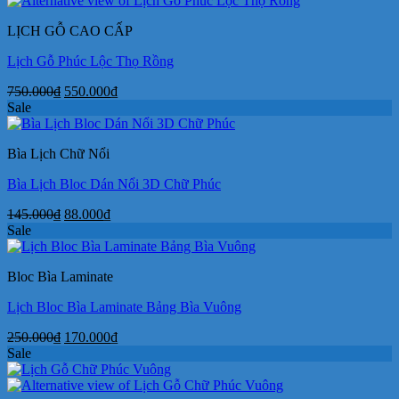
LỊCH GỖ CAO CẤP
Lịch Gỗ Phúc Lộc Thọ Rồng
Giá
Giá
750.000
₫
550.000
₫
gốc
hiện
Sale
là:
tại
750.000₫.
là:
Bìa Lịch Chữ Nổi
550.000₫.
Bìa Lịch Bloc Dán Nổi 3D Chữ Phúc
Giá
Giá
145.000
₫
88.000
₫
gốc
hiện
Sale
là:
tại
145.000₫.
là:
Bloc Bìa Laminate
88.000₫.
Lịch Bloc Bìa Laminate Bảng Bìa Vuông
Giá
Giá
250.000
₫
170.000
₫
gốc
hiện
Sale
là:
tại
250.000₫.
là: