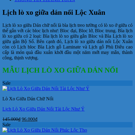
Lộc
Xuân
Lịch lò xo giữa dán nổi Lộc Xuân
số
lượng
Lịch lò xo giữa Dán chữ nổi là bìa lịch treo tường có lò xo ở giữa có
thể gắn với các bloc lịch như: Bloc đại, Bloc lở, Bloc trung. Bìa lịch
lò xo giữa có 2 loại: Bìa lịch lò xo giữa gắn Bloc và Bìa Lịch lò xo
giữa gắn Bộ Số. Bên cạnh đó, Lịch lò xo giữa dán nổi Lộc Xuân
còn có Lịch bloc Bìa Lịch gỗ Laminate và Lịch gỗ Phù Điêu cao
cấp là món quà đầu xuân khởi đầu một năm mới may mắn, thành
công, thịnh vượng.
MẪU LỊCH LÒ XO GIỮA DÁN NỔI
Sale
Lò Xo Giữa Dán Chữ Nổi
Lịch Lò Xo Giữa Dán Nổi Tài Lộc Như Ý
Giá
Giá
145.000
₫
96.000
₫
gốc
hiện
Sale
là:
tại