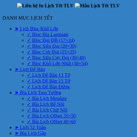
DANH MỤC LỊCH TẾT
➤ Lịch Bloc Khổ Lớn
✓ Bloc Bìa Laminate
✓ Bloc Đại ĐB (17×24)
✓ Bloc Siêu Đại (20×30)
✓ Bloc Cực Đại (25×35)
✓ Bloc Siêu Cực Đại (30×40)
✓ Bloc Khổ Lớn Nhất (38×54)
➤ Lịch Để Bàn
✓ Lịch Để Bàn 13 Tờ
✓ Lịch Để Bàn 15 Tờ
✓ Lịch Để Bàn Đứng
➤ Bìa Lịch Treo Tường
✓ Bìa Lịch Metalize
✓ Bìa Lịch Bế Nổi
✓ Bìa Lịch Chữ Nổi
✓ Bìa Lịch Offset 35×50
✓ Bìa Lịch Offset 40×60
➤ Lịch 52 Tuần
➤ Bìa Lịch Gập