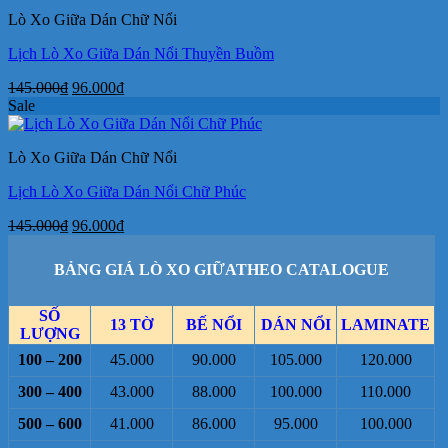
145.000₫.
là:
Lò Xo Giữa Dán Chữ Nổi
96.000₫.
Lịch Lò Xo Giữa Dán Nổi Thuyền Buồm
Giá
Giá
145.000
₫
96.000
₫
gốc
hiện
Sale
là:
tại
145.000₫.
là:
Lò Xo Giữa Dán Chữ Nổi
96.000₫.
Lịch Lò Xo Giữa Dán Nổi Chữ Phúc
Giá
Giá
145.000
₫
96.000
₫
gốc
hiện
là:
tại
BẢNG GIÁ LÒ XO GIỮATHEO CATALOGUE
145.000₫.
là:
96.000₫.
SỐ
13 TỜ
BẾ NỔI
DÁN NỔI
LAMINATE
LƯỢNG
100 – 200
45.000
90.000
105.000
120.000
300 – 400
43.000
88.000
100.000
110.000
500 – 600
41.000
86.000
95.000
100.000