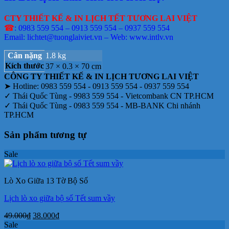
250.000₫.
là:
170.000₫.
CTY THIẾT KẾ & IN LỊCH TẾT TƯƠNG LAI VIỆT
☎
: 0983 559 554 – 0913 559 554 – 0937 559 554
Email: lichtet@tuonglaiviet.vn – Web: www.intlv.vn
Cân nặng
1.8 kg
Kích thước
37 × 0.3 × 70 cm
CÔNG TY THIẾT KẾ & IN LỊCH TƯƠNG LAI VIỆT
➤ Hotline: 0983 559 554 - 0913 559 554 - 0937 559 554
✓ Thái Quốc Tùng - 9983 559 554 - Vietcombank CN TP.HCM
✓ Thái Quốc Tùng - 0983 559 554 - MB-BANK Chi nhánh
TP.HCM
Sản phẩm tương tự
Sale
Lò Xo Giữa 13 Tờ Bộ Số
Lịch lò xo giữa bộ số Tết sum vầy
Giá
Giá
49.000
₫
38.000
₫
gốc
hiện
Sale