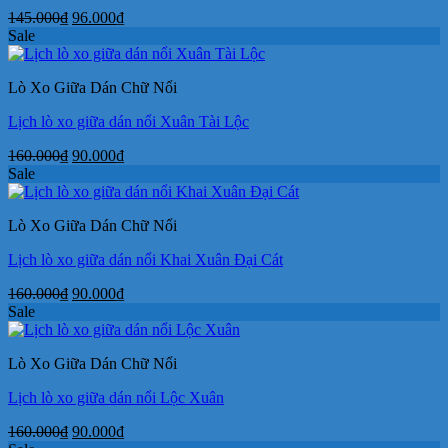
Giá
Giá
145.000
₫
96.000
₫
gốc
hiện
Sale
là:
tại
145.000₫.
là:
Lò Xo Giữa Dán Chữ Nổi
96.000₫.
Lịch lò xo giữa dán nổi Xuân Tài Lộc
Giá
Giá
160.000
₫
90.000
₫
gốc
hiện
Sale
là:
tại
160.000₫.
là:
Lò Xo Giữa Dán Chữ Nổi
90.000₫.
Lịch lò xo giữa dán nổi Khai Xuân Đại Cát
Giá
Giá
160.000
₫
90.000
₫
gốc
hiện
Sale
là:
tại
160.000₫.
là:
Lò Xo Giữa Dán Chữ Nổi
90.000₫.
Lịch lò xo giữa dán nổi Lộc Xuân
Giá
Giá
160.000
₫
90.000
₫