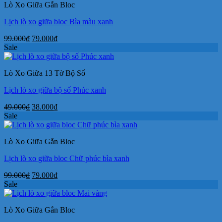
Lò Xo Giữa Gắn Bloc
38.000₫.
Lịch lò xo giữa bloc Bìa màu xanh
Giá
Giá
99.000
₫
79.000
₫
gốc
hiện
Sale
là:
tại
99.000₫.
là:
Lò Xo Giữa 13 Tờ Bộ Số
79.000₫.
Lịch lò xo giữa bộ số Phúc xanh
Giá
Giá
49.000
₫
38.000
₫
gốc
hiện
Sale
là:
tại
49.000₫.
là:
Lò Xo Giữa Gắn Bloc
38.000₫.
Lịch lò xo giữa bloc Chữ phúc bìa xanh
Giá
Giá
99.000
₫
79.000
₫
gốc
hiện
Sale
là:
tại
99.000₫.
là:
Lò Xo Giữa Gắn Bloc
79.000₫.