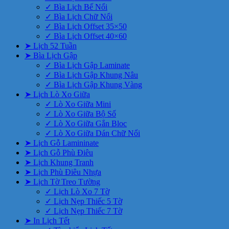
✓ Bìa Lịch Bế Nổi
✓ Bìa Lịch Chữ Nổi
✓ Bìa Lịch Offset 35×50
✓ Bìa Lịch Offset 40×60
➤ Lịch 52 Tuần
➤ Bìa Lịch Gập
✓ Bìa Lịch Gập Laminate
✓ Bìa Lịch Gập Khung Nâu
✓ Bìa Lịch Gập Khung Vàng
➤ Lịch Lò Xo Giữa
✓ Lò Xo Giữa Mini
✓ Lò Xo Giữa Bộ Số
✓ Lò Xo Giữa Gắn Bloc
✓ Lò Xo Giữa Dán Chữ Nổi
➤ Lịch Gỗ Lamininate
➤ Lịch Gỗ Phù Điêu
➤ Lịch Khung Tranh
➤ Lịch Phù Điêu Nhựa
➤ Lịch Tờ Treo Tường
✓ Lịch Lò Xo 7 Tờ
✓ Lịch Nẹp Thiếc 5 Tờ
✓ Lịch Nẹp Thiếc 7 Tờ
➤ In Lịch Tết