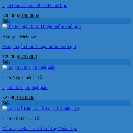
Lịch bloc siêu đại 20×30 Chữ Lộc
Giá
Giá
300.000
₫
190.000
₫
gốc
hiện
Sale
là:
tại
300.000₫.
là:
Bìa Lịch Metalize
190.000₫.
Bìa lịch gắn bloc Thuận buồm xuôi gió
Giá
Giá
109.000
₫
79.000
₫
gốc
hiện
Sale
là:
tại
109.000₫.
là:
Lịch Nẹp Thiếc 5 Tờ
79.000₫.
Lịch 5 tờ Lịch phật giáo
Giá
Giá
32.000
₫
23.000
₫
gốc
hiện
Sale
là:
tại
32.000₫.
là:
Lịch Để Bàn 13 Tờ
23.000₫.
Mẫu Lịch Bàn 13 Tờ Trí Tuệ Nhân Tạo