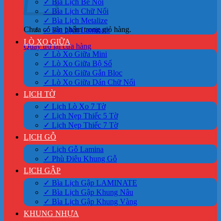
✓ Bìa Lịch Bế Nổi
✓ Bìa Lịch Chữ Nổi
✓ Bìa Lịch Metalize
Chưa có sản phẩm trong giỏ hàng.
✓ Bìa Lịch Laminate
LÒ XO GIỮA
Quay trở lại cửa hàng
✓ Lò Xo Giữa Mini
✓ Lò Xo Giữa Bộ Số
✓ Lò Xo Giữa Gắn Bloc
✓ Lò Xo Giữa Dán Chữ Nổi
LỊCH TỜ
✓ Lịch Lò Xo 7 Tờ
✓ Lịch Nẹp Thiếc 5 Tờ
✓ Lịch Nẹp Thiếc 7 Tờ
LỊCH GỖ
✓ Lịch Gỗ Lamina
✓ Phù Điêu Khung Gỗ
LỊCH GẬP
✓ Bìa Lịch Gập LAMINATE
✓ Bìa Lịch Gập Khung Nâu
✓ Bìa Lịch Gập Khung Vàng
KHUNG NHỰA