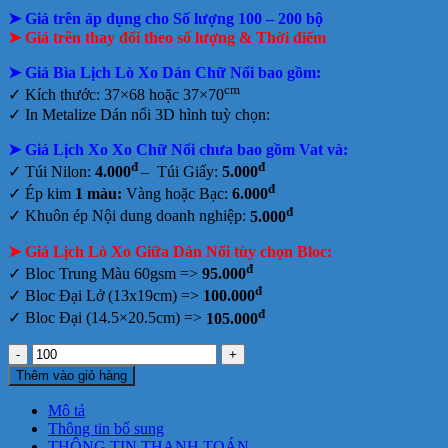
gốc
hiện
tại
➤ Giá trên áp dụng cho Số lượng 100 – 200 bộ
là:
tại
tphcm
160.000₫.
là:
➤ Giá trên thay đổi theo số lượng & Thời điểm
90.000₫.
➤ Giá Bìa Lịch Lò Xo Dán Chữ Nổi bao gồm
:
cm
✓ Kích thước: 37×68 hoặc 37×70
✓
In Metalize Dán nổi 3D hình tuỳ chọn:
➤ Giá Lịch Xo Xo Chữ Nổi chưa bao gồm
Vat và:
đ
đ
✓ Túi Nilon:
4.000
– Túi Giấy:
5.000
đ
✓ Ép kim
1 màu:
Vàng hoặc Bạc:
6.000
đ
✓ Khuôn ép Nội dung doanh nghiệp:
5.000
➤ Giá Lịch Lò Xo Giữa Dán Nổi tùy chọn Bloc:
đ
✓ Bloc Trung Màu 60gsm =>
95.000
đ
✓ Bloc Đại Lở (13x19cm) =>
100.000
đ
✓ Bloc Đại (14.5×20.5cm) =>
105.000
Lịch
lò
Thêm vào giỏ hàng
xo
giữa
Mô tả
dán
Thông tin bổ sung
nổi
THÔNG TIN THANH TOÁN