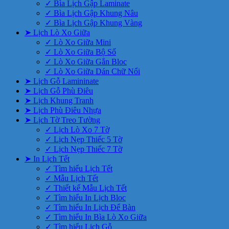
✓ Bìa Lịch Gập Laminate
✓ Bìa Lịch Gập Khung Nâu
✓ Bìa Lịch Gập Khung Vàng
➤ Lịch Lò Xo Giữa
✓ Lò Xo Giữa Mini
✓ Lò Xo Giữa Bộ Số
✓ Lò Xo Giữa Gắn Bloc
✓ Lò Xo Giữa Dán Chữ Nổi
➤ Lịch Gỗ Lamininate
➤ Lịch Gỗ Phù Điêu
➤ Lịch Khung Tranh
➤ Lịch Phù Điêu Nhựa
➤ Lịch Tờ Treo Tường
✓ Lịch Lò Xo 7 Tờ
✓ Lịch Nẹp Thiếc 5 Tờ
✓ Lịch Nẹp Thiếc 7 Tờ
➤ In Lịch Tết
✓ Tìm hiểu Lịch Tết
✓ Mẫu Lịch Tết
✓ Thiết kế Mẫu Lịch Tết
✓ Tìm hiểu In Lịch Bloc
✓ Tìm hiểu In Lịch Để Bàn
✓ Tìm hiểu In Bìa Lò Xo Giữa
✓ Tìm hiểu Lịch Gỗ