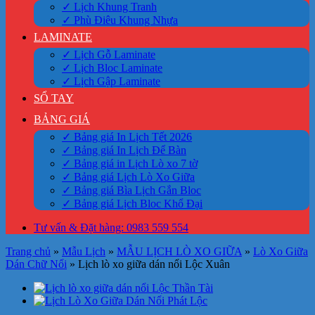
✓ Lịch Khung Tranh
✓ Phù Điêu Khung Nhựa
LAMINATE
✓ Lịch Gỗ Laminate
✓ Lịch Bloc Laminate
✓ Lịch Gập Laminate
SỔ TAY
BẢNG GIÁ
✓ Bảng giá In Lịch Tết 2026
✓ Bảng giá In Lịch Để Bàn
✓ Bảng giá in Lịch Lò xo 7 tờ
✓ Bảng giá Lịch Lò Xo Giữa
✓ Bảng giá Bìa Lịch Gắn Bloc
✓ Bảng giá Lịch Bloc Khổ Đại
Tư vấn & Đặt hàng: 0983 559 554
Trang chủ
»
Mẫu Lịch
»
MẪU LỊCH LÒ XO GIỮA
»
Lò Xo Giữa
Dán Chữ Nổi
»
Lịch lò xo giữa dán nổi Lộc Xuân