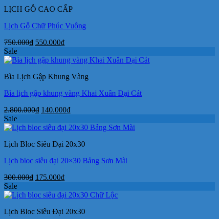
170.000₫.
LỊCH GỖ CAO CẤP
Lịch Gỗ Chữ Phúc Vuông
Giá
Giá
750.000
₫
550.000
₫
gốc
hiện
Sale
là:
tại
750.000₫.
là:
Bìa Lịch Gập Khung Vàng
550.000₫.
Bìa lịch gập khung vàng Khai Xuân Đại Cát
Giá
Giá
2.800.000
₫
140.000
₫
gốc
hiện
Sale
là:
tại
2.800.000₫.
là:
Lịch Bloc Siêu Đại 20x30
140.000₫.
Lịch bloc siêu đại 20×30 Bảng Sơn Mài
Giá
Giá
300.000
₫
175.000
₫
gốc
hiện
Sale
là:
tại
300.000₫.
là:
Lịch Bloc Siêu Đại 20x30
175.000₫.