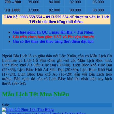
700 – 900
39.000
84.000
92.000
95.000
Từ 1.000
37.000
82.000
90.000
90.000
Liên hệ: 0983.559.554 – 0913.559.554 để được tư vấn In Lịch
Tết chi tiết theo từng thời điểm.
Giá bao gồm: In QC 1 màu lên Bìa + Túi Nilon
Giá trên chưa bao gồm VAT và Phí vận chuyển
Giá có thể thay đổi theo từng thời điểm đặt lịch
Ngoài Bìa Lịch lò xo giữa dán nổi Lộc Xuân, còn có Mẫu Lịch Gỗ
Laminate và Lịch Gỗ Phù Điêu gắn với các Mẫu Lịch Bloc như:
Lịch Bloc khổ A3 Siêu Cực Đại (30×40), Lịch Bloc khổ Cực Đại
(25×35), Lịch Bloc Khổ A4 Siêu Đại (20×30), Lịch Bloc Khổ Đại
(17×24), Lịch Bloc Đại khổ A5 (15×20) gắn với Bìa Lịch treo
tường. Bên cạnh đó còn có Lịch Bloc khổ lớn nhất hiện nay kích
thước (38×54).
Mẫu Lịch Tết Mua Nhiều
Sale