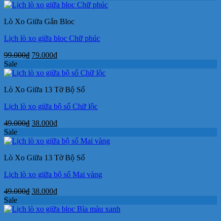
là:
tại
49.000₫.
là:
Lò Xo Giữa Gắn Bloc
38.000₫.
Lịch lò xo giữa bloc Chữ phúc
Giá
Giá
99.000
₫
79.000
₫
gốc
hiện
Sale
là:
tại
99.000₫.
là:
Lò Xo Giữa 13 Tờ Bộ Số
79.000₫.
Lịch lò xo giữa bộ số Chữ lộc
Giá
Giá
49.000
₫
38.000
₫
gốc
hiện
Sale
là:
tại
49.000₫.
là:
Lò Xo Giữa 13 Tờ Bộ Số
38.000₫.
Lịch lò xo giữa bộ số Mai vàng
Giá
Giá
49.000
₫
38.000
₫
gốc
hiện
Sale
là:
tại
49.000₫.
là: