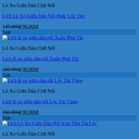
145.000₫.
là:
Lò Xo Giữa Dán Chữ Nổi
96.000₫.
Lịch Lò Xo Giữa Dán Nổi Phúc Lộc Thọ
Giá
Giá
145.000
₫
96.000
₫
gốc
hiện
Sale
là:
tại
145.000₫.
là:
Lò Xo Giữa Dán Chữ Nổi
96.000₫.
Lịch lò xo giữa dán nổi Xuân Phát Tài
Giá
Giá
160.000
₫
90.000
₫
gốc
hiện
Sale
là:
tại
160.000₫.
là:
Lò Xo Giữa Dán Chữ Nổi
90.000₫.
Lịch lò xo giữa dán nổi Lộc Túi Vàng
Giá
Giá
160.000
₫
90.000
₫
gốc
hiện
Sale
là:
tại
160.000₫.
là:
Lò Xo Giữa Dán Chữ Nổi
90.000₫.