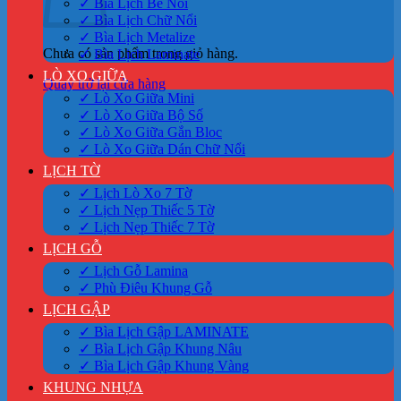
✓ Bìa Lịch Bế Nổi
✓ Bìa Lịch Chữ Nổi
✓ Bìa Lịch Metalize
Chưa có sản phẩm trong giỏ hàng.
✓ Bìa Lịch Laminate
LÒ XO GIỮA
Quay trở lại cửa hàng
✓ Lò Xo Giữa Mini
✓ Lò Xo Giữa Bộ Số
✓ Lò Xo Giữa Gắn Bloc
✓ Lò Xo Giữa Dán Chữ Nổi
LỊCH TỜ
✓ Lịch Lò Xo 7 Tờ
✓ Lịch Nẹp Thiếc 5 Tờ
✓ Lịch Nẹp Thiếc 7 Tờ
LỊCH GỖ
✓ Lịch Gỗ Lamina
✓ Phù Điêu Khung Gỗ
LỊCH GẬP
✓ Bìa Lịch Gập LAMINATE
✓ Bìa Lịch Gập Khung Nâu
✓ Bìa Lịch Gập Khung Vàng
KHUNG NHỰA