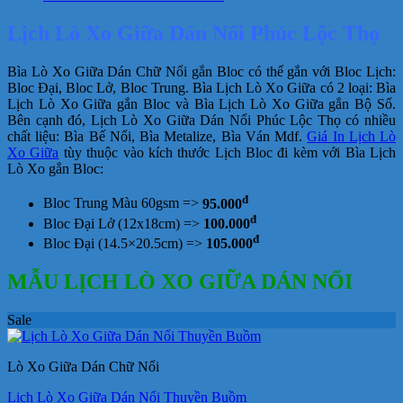
Phúc
Lộc
Lịch Lò Xo Giữa Dán Nổi Phúc Lộc Thọ
Thọ
số
Bìa Lò Xo Giữa Dán Chữ Nổi gắn Bloc có thể gắn với Bloc Lịch:
lượng
Bloc Đại, Bloc Lở, Bloc Trung. Bìa Lịch Lò Xo Giữa có 2 loại: Bìa
Lịch Lò Xo Giữa gắn Bloc và Bìa Lịch Lò Xo Giữa gắn Bộ Số.
Bên cạnh đó, Lịch Lò Xo Giữa Dán Nổi Phúc Lộc Thọ có nhiều
chất liệu: Bìa Bế Nổi, Bìa Metalize, Bìa Ván Mdf.
Giá In Lịch Lò
Xo Giữa
tùy thuộc vào kích thước Lịch Bloc đi kèm với Bìa Lịch
Lò Xo gắn Bloc:
đ
Bloc Trung Màu 60gsm =>
95.000
đ
Bloc Đại Lở (12x18cm) =>
100.000
đ
Bloc Đại (14.5×20.5cm) =>
105.000
MẪU LỊCH LÒ XO GIỮA DÁN NỔI
Sale
Lò Xo Giữa Dán Chữ Nổi
Lịch Lò Xo Giữa Dán Nổi Thuyền Buồm