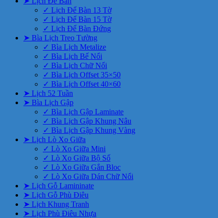
➤ Lịch Để Bàn
✓ Lịch Để Bàn 13 Tờ
✓ Lịch Để Bàn 15 Tờ
✓ Lịch Để Bàn Đứng
➤ Bìa Lịch Treo Tường
✓ Bìa Lịch Metalize
✓ Bìa Lịch Bế Nổi
✓ Bìa Lịch Chữ Nổi
✓ Bìa Lịch Offset 35×50
✓ Bìa Lịch Offset 40×60
➤ Lịch 52 Tuần
➤ Bìa Lịch Gập
✓ Bìa Lịch Gập Laminate
✓ Bìa Lịch Gập Khung Nâu
✓ Bìa Lịch Gập Khung Vàng
➤ Lịch Lò Xo Giữa
✓ Lò Xo Giữa Mini
✓ Lò Xo Giữa Bộ Số
✓ Lò Xo Giữa Gắn Bloc
✓ Lò Xo Giữa Dán Chữ Nổi
➤ Lịch Gỗ Lamininate
➤ Lịch Gỗ Phù Điêu
➤ Lịch Khung Tranh
➤ Lịch Phù Điêu Nhựa