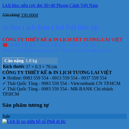
Lịch bloc siêu cực đại 30×40 Phong Cảnh Việt Nam
Giá
Giá
550.000
₫
330.000
₫
gốc
hiện
là:
tại
In Bìa Lịch Dán Chữ Nổi liên hệ:
550.000₫.
là:
330.000₫.
CÔNG TY THIẾT KẾ & IN LỊCH TẾT TƯƠNG LAI VIỆT
☎:
0983 559 554 – 0913 559 554 – 0937 559 554
Email: lichtet@tuonglaiviet.vn – Web: www.tuonglaiviet.vn
Cân nặng
1.8 kg
Kích thước
37 × 0.3 × 70 cm
CÔNG TY THIẾT KẾ & IN LỊCH TƯƠNG LAI VIỆT
➤ Hotline: 0983 559 554 - 0913 559 554 - 0937 559 554
✓ Thái Quốc Tùng - 9983 559 554 - Vietcombank CN TP.HCM
✓ Thái Quốc Tùng - 0983 559 554 - MB-BANK Chi nhánh
TP.HCM
Sản phẩm tương tự
Sale