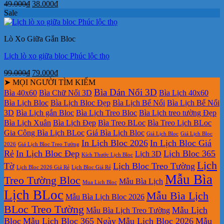
Giá
Giá
49.000
₫
38.000
₫
gốc
hiện
Sale
là:
tại
49.000₫.
là:
Lò Xo Giữa Gắn Bloc
38.000₫.
Lịch lò xo giữa bloc Phúc lộc thọ
Giá
Giá
99.000
₫
79.000
₫
gốc
hiện
➤ MỌI NGƯỜI TÌM KIẾM
là:
tại
Bìa Dán Nổi 3D
Bìa 40x60
Bìa Chữ Nổi 3D
Bìa Lịch 40x60
99.000₫.
là:
Bìa Lịch Bloc
Bìa Lịch Bloc Đẹp
Bìa Lịch Bế Nổi
Bìa Lịch Bế Nổi
79.000₫.
3D
Bìa Lịch gắn Bloc
Bìa Lịch Treo Bloc
Bìa Lịch treo tường Đẹp
Bìa Lịch Xuân
Bìa Lịch Đẹp
Bìa Treo BLoc
Bìa Treo Lịch BLoc
Gia Công Bìa Lịch BLoc
Giá Bìa Lịch Bloc
Giá Lịch Bloc
Giá Lịch Bloc
In Lịch Bloc 2026
In Lịch Bloc Giá
2026
Giá Lịch Bloc Treo Tường
Rẻ
In Lịch Bloc Đẹp
Lịch Bloc 365
Lịch 3D
Kích Thước Lịch Bloc
Lịch
Tờ
Lịch Bloc Treo Tường
Lịch Bloc 2026 Giá Rẻ
Lịch Bloc Giá Rẻ
Mẫu Bìa
Treo Tường Bloc
Mẫu Bìa Lịch
Mua Lich Bloc
Lịch BLoc
Mẫu Bìa Lịch
Mẫu Bìa Lịch Bloc 2026
BLoc Treo Tường
Mẫu Lịch
Mẫu Bìa Lịch Treo Tường
Bloc
Mẫu Lịch Bloc 365 Ngày
Mẫu Lịch Bloc 2026
Mẫu