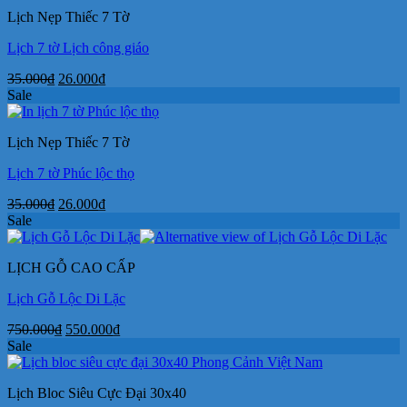
99.000₫.
là:
Lịch Nẹp Thiếc 7 Tờ
79.000₫.
Lịch 7 tờ Lịch công giáo
Giá
Giá
35.000
₫
26.000
₫
gốc
hiện
Sale
là:
tại
35.000₫.
là:
Lịch Nẹp Thiếc 7 Tờ
26.000₫.
Lịch 7 tờ Phúc lộc thọ
Giá
Giá
35.000
₫
26.000
₫
gốc
hiện
Sale
là:
tại
35.000₫.
là:
LỊCH GỖ CAO CẤP
26.000₫.
Lịch Gỗ Lộc Di Lặc
Giá
Giá
750.000
₫
550.000
₫
gốc
hiện
Sale
là:
tại
750.000₫.
là:
Lịch Bloc Siêu Cực Đại 30x40
550.000₫.