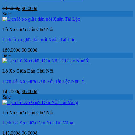
Giá
Giá
145.000
₫
96.000
₫
gốc
hiện
Sale
là:
tại
145.000₫.
là:
Lò Xo Giữa Dán Chữ Nổi
96.000₫.
Lịch lò xo giữa dán nổi Xuân Tài Lộc
Giá
Giá
160.000
₫
90.000
₫
gốc
hiện
Sale
là:
tại
160.000₫.
là:
Lò Xo Giữa Dán Chữ Nổi
90.000₫.
Lịch Lò Xo Giữa Dán Nổi Tài Lộc Như Ý
Giá
Giá
145.000
₫
96.000
₫
gốc
hiện
Sale
là:
tại
145.000₫.
là:
Lò Xo Giữa Dán Chữ Nổi
96.000₫.
Lịch Lò Xo Giữa Dán Nổi Túi Vàng
Giá
Giá
145.000
₫
96.000
₫