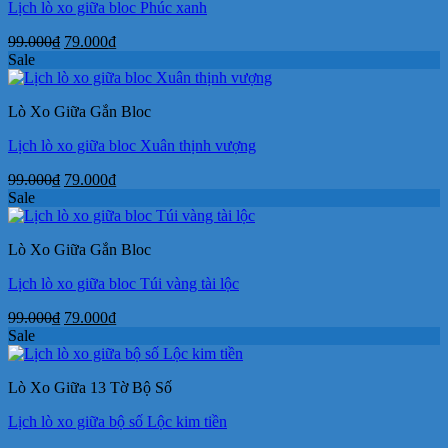
Lịch lò xo giữa bloc Phúc xanh
Giá
Giá
99.000
₫
79.000
₫
gốc
hiện
Sale
là:
tại
99.000₫.
là:
Lò Xo Giữa Gắn Bloc
79.000₫.
Lịch lò xo giữa bloc Xuân thịnh vượng
Giá
Giá
99.000
₫
79.000
₫
gốc
hiện
Sale
là:
tại
99.000₫.
là:
Lò Xo Giữa Gắn Bloc
79.000₫.
Lịch lò xo giữa bloc Túi vàng tài lộc
Giá
Giá
99.000
₫
79.000
₫
gốc
hiện
Sale
là:
tại
99.000₫.
là:
Lò Xo Giữa 13 Tờ Bộ Số
79.000₫.
Lịch lò xo giữa bộ số Lộc kim tiền