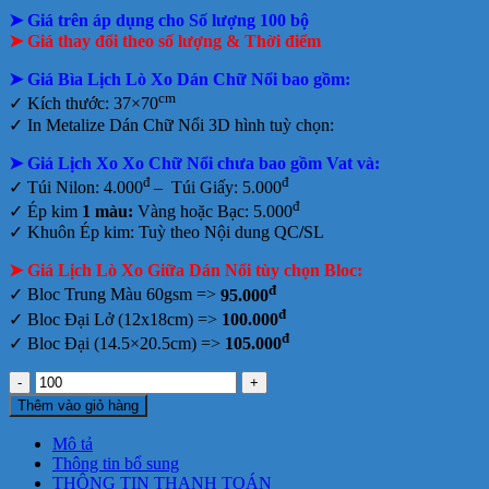
gốc
hiện
tại
➤ Giá trên áp dụng cho Số lượng 100 bộ
là:
tại
tphcm
145.000₫.
là:
➤ Giá thay đổi theo số lượng & Thời điểm
96.000₫.
➤ Giá Bìa Lịch Lò Xo Dán Chữ Nổi bao gồm
:
cm
✓ Kích thước: 37×70
✓
In Metalize Dán Chữ Nổi 3D hình tuỳ chọn:
➤ Giá Lịch Xo Xo Chữ Nổi chưa bao gồm
Vat và:
đ
đ
✓ Túi Nilon: 4.000
– Túi Giấy: 5.000
đ
✓ Ép kim
1 màu:
Vàng hoặc Bạc: 5.000
✓ Khuôn Ép kim: Tuỳ theo Nội dung QC
/
SL
➤ Giá Lịch Lò Xo Giữa Dán Nổi tùy chọn Bloc:
đ
✓ Bloc Trung Màu 60gsm =>
95.000
đ
✓ Bloc Đại Lở (12x18cm) =>
100.000
đ
✓ Bloc Đại (14.5×20.5cm) =>
105.000
Lịch
Lò
Thêm vào giỏ hàng
Xo
Giữa
Mô tả
Dán
Thông tin bổ sung
Nổi
THÔNG TIN THANH TOÁN