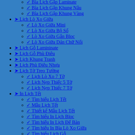
✓ Bìa Lịch Gập Laminate
✓ Bìa Lịch Gập Khung Nâu
✓ Bìa Lịch Gập Khung Vàng
➤ Lịch Lò Xo Giữa
✓ Lò Xo Giữa Mini
✓ Lò Xo Giữa Bộ Số
✓ Lò Xo Giữa Gắn Bloc
✓ Lò Xo Giữa Dán Chữ Nổi
➤ Lịch Gỗ Lamininate
➤ Lịch Gỗ Phù Điêu
➤ Lịch Khung Tranh
➤ Lịch Phù Điêu Nhựa
➤ Lịch Tờ Treo Tường
✓ Lịch Lò Xo 7 Tờ
✓ Lịch Nẹp Thiếc 5 Tờ
✓ Lịch Nẹp Thiếc 7 Tờ
➤ In Lịch Tết
✓ Tìm hiểu Lịch Tết
✓ Mẫu Lịch Tết
✓ Thiết kế Mẫu Lịch Tết
✓ Tìm hiểu In Lịch Bloc
✓ Tìm hiểu In Lịch Để Bàn
✓ Tìm hiểu In Bìa Lò Xo Giữa
✓ Tìm hiểu Lịch Gỗ