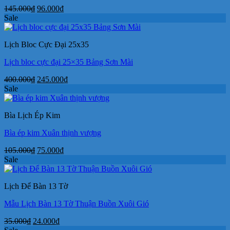
Giá
Giá
145.000
₫
96.000
₫
gốc
hiện
Sale
là:
tại
145.000₫.
là:
Lịch Bloc Cực Đại 25x35
96.000₫.
Lịch bloc cực đại 25×35 Bảng Sơn Mài
Giá
Giá
400.000
₫
245.000
₫
gốc
hiện
Sale
là:
tại
400.000₫.
là:
Bìa Lịch Ép Kim
245.000₫.
Bìa ép kim Xuân thịnh vượng
Giá
Giá
105.000
₫
75.000
₫
gốc
hiện
Sale
là:
tại
105.000₫.
là:
Lịch Để Bàn 13 Tờ
75.000₫.
Mẫu Lịch Bàn 13 Tờ Thuận Buồn Xuôi Gió
Giá
Giá
35.000
₫
24.000
₫
gốc
hiện