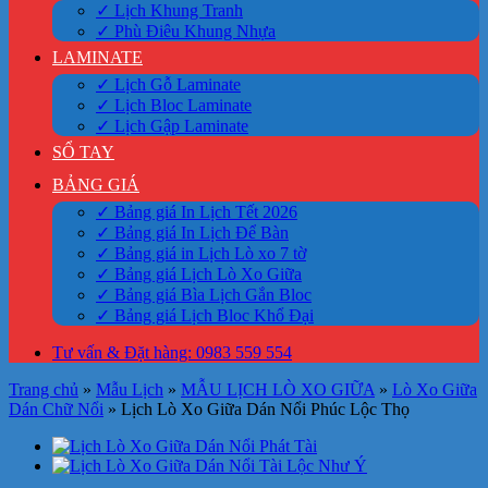
✓ Lịch Khung Tranh
✓ Phù Điêu Khung Nhựa
LAMINATE
✓ Lịch Gỗ Laminate
✓ Lịch Bloc Laminate
✓ Lịch Gập Laminate
SỔ TAY
BẢNG GIÁ
✓ Bảng giá In Lịch Tết 2026
✓ Bảng giá In Lịch Để Bàn
✓ Bảng giá in Lịch Lò xo 7 tờ
✓ Bảng giá Lịch Lò Xo Giữa
✓ Bảng giá Bìa Lịch Gắn Bloc
✓ Bảng giá Lịch Bloc Khổ Đại
Tư vấn & Đặt hàng: 0983 559 554
Trang chủ
»
Mẫu Lịch
»
MẪU LỊCH LÒ XO GIỮA
»
Lò Xo Giữa
Dán Chữ Nổi
»
Lịch Lò Xo Giữa Dán Nổi Phúc Lộc Thọ