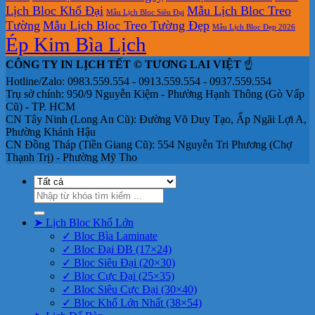
Lịch Bloc Khổ Đại
Mẫu Lịch Bloc Treo
Mẫu Lịch Bloc Siêu Đại
Tường
Mẫu Lịch Bloc Treo Tường Đẹp
Mẫu Lịch Bloc Đẹp 2026
Ép Kim Bìa Lịch
CÔNG TY IN LỊCH TẾT © TƯƠNG LAI VIỆT
☝️
Hotline/Zalo: 0983.559.554 - 0913.559.554 - 0937.559.554
Trụ sở chính: 950/9 Nguyễn Kiệm - Phường Hạnh Thông (Gò Vấp
Cũ) - TP. HCM
CN Tây Ninh (Long An Cũ): Đường Võ Duy Tạo, Ấp Ngãi Lợi A,
Phường Khánh Hậu
CN Đồng Tháp (Tiền Giang Cũ): 554 Nguyễn Tri Phương (Chợ
Thạnh Trị) - Phường Mỹ Tho
Tìm
kiếm:
➤ Lịch Bloc Khổ Lớn
✓ Bloc Bìa Laminate
✓ Bloc Đại ĐB (17×24)
✓ Bloc Siêu Đại (20×30)
✓ Bloc Cực Đại (25×35)
✓ Bloc Siêu Cực Đại (30×40)
✓ Bloc Khổ Lớn Nhất (38×54)