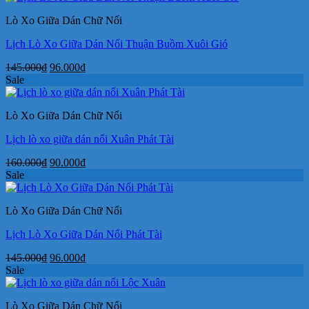
160.000₫.
là:
Lò Xo Giữa Dán Chữ Nổi
90.000₫.
Lịch Lò Xo Giữa Dán Nổi Thuận Buồm Xuôi Gió
Giá
Giá
145.000
₫
96.000
₫
gốc
hiện
Sale
là:
tại
145.000₫.
là:
Lò Xo Giữa Dán Chữ Nổi
96.000₫.
Lịch lò xo giữa dán nổi Xuân Phát Tài
Giá
Giá
160.000
₫
90.000
₫
gốc
hiện
Sale
là:
tại
160.000₫.
là:
Lò Xo Giữa Dán Chữ Nổi
90.000₫.
Lịch Lò Xo Giữa Dán Nổi Phát Tài
Giá
Giá
145.000
₫
96.000
₫
gốc
hiện
Sale
là:
tại
145.000₫.
là:
Lò Xo Giữa Dán Chữ Nổi
96.000₫.