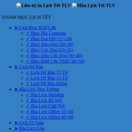
DANH MỤC LỊCH TẾT
➤ Lịch Bloc Khổ Lớn
✓ Bloc Bìa Laminate
✓ Bloc Đại ĐB (17×24)
✓ Bloc Siêu Đại (20×30)
✓ Bloc Cực Đại (25×35)
✓ Bloc Siêu Cực Đại (30×40)
✓ Bloc Khổ Lớn Nhất (38×54)
➤ Lịch Để Bàn
✓ Lịch Để Bàn 13 Tờ
✓ Lịch Để Bàn 15 Tờ
✓ Lịch Để Bàn Đứng
➤ Bìa Lịch Treo Tường
✓ Bìa Lịch Metalize
✓ Bìa Lịch Bế Nổi
✓ Bìa Lịch Chữ Nổi
✓ Bìa Lịch Offset 35×50
✓ Bìa Lịch Offset 40×60
➤ Lịch 52 Tuần
➤ Bìa Lịch Gập