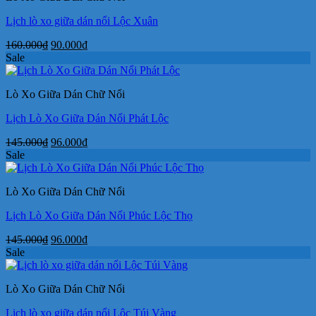
Lịch lò xo giữa dán nổi Lộc Xuân
Giá
Giá
160.000
₫
90.000
₫
gốc
hiện
Sale
là:
tại
160.000₫.
là:
Lò Xo Giữa Dán Chữ Nổi
90.000₫.
Lịch Lò Xo Giữa Dán Nổi Phát Lộc
Giá
Giá
145.000
₫
96.000
₫
gốc
hiện
Sale
là:
tại
145.000₫.
là:
Lò Xo Giữa Dán Chữ Nổi
96.000₫.
Lịch Lò Xo Giữa Dán Nổi Phúc Lộc Thọ
Giá
Giá
145.000
₫
96.000
₫
gốc
hiện
Sale
là:
tại
145.000₫.
là:
Lò Xo Giữa Dán Chữ Nổi
96.000₫.
Lịch lò xo giữa dán nổi Lộc Túi Vàng