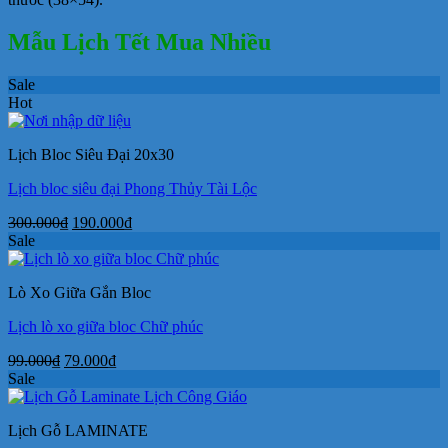
Mẫu Lịch Tết Mua Nhiều
Sale
Hot
Lịch Bloc Siêu Đại 20x30
Lịch bloc siêu đại Phong Thủy Tài Lộc
Giá
Giá
300.000
₫
190.000
₫
gốc
hiện
Sale
là:
tại
300.000₫.
là:
Lò Xo Giữa Gắn Bloc
190.000₫.
Lịch lò xo giữa bloc Chữ phúc
Giá
Giá
99.000
₫
79.000
₫
gốc
hiện
Sale
là:
tại
99.000₫.
là:
Lịch Gỗ LAMINATE
79.000₫.