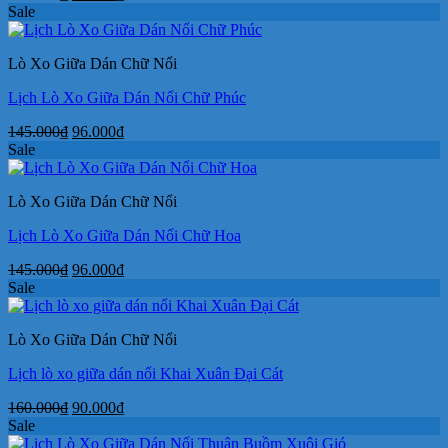
gốc
hiện
Sale
là:
tại
145.000₫.
là:
Lò Xo Giữa Dán Chữ Nổi
96.000₫.
Lịch Lò Xo Giữa Dán Nổi Chữ Phúc
Giá
Giá
145.000
₫
96.000
₫
gốc
hiện
Sale
là:
tại
145.000₫.
là:
Lò Xo Giữa Dán Chữ Nổi
96.000₫.
Lịch Lò Xo Giữa Dán Nổi Chữ Hoa
Giá
Giá
145.000
₫
96.000
₫
gốc
hiện
Sale
là:
tại
145.000₫.
là:
Lò Xo Giữa Dán Chữ Nổi
96.000₫.
Lịch lò xo giữa dán nổi Khai Xuân Đại Cát
Giá
Giá
160.000
₫
90.000
₫
gốc
hiện
Sale
là:
tại