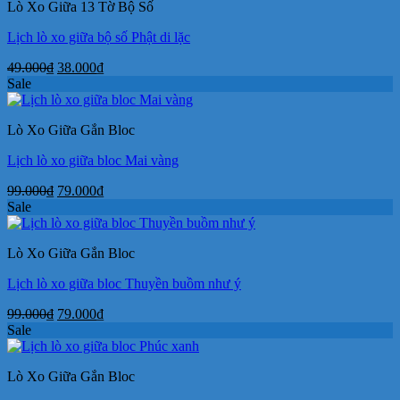
Lò Xo Giữa 13 Tờ Bộ Số
Lịch lò xo giữa bộ số Phật di lặc
Giá
Giá
49.000
₫
38.000
₫
gốc
hiện
Sale
là:
tại
49.000₫.
là:
Lò Xo Giữa Gắn Bloc
38.000₫.
Lịch lò xo giữa bloc Mai vàng
Giá
Giá
99.000
₫
79.000
₫
gốc
hiện
Sale
là:
tại
99.000₫.
là:
Lò Xo Giữa Gắn Bloc
79.000₫.
Lịch lò xo giữa bloc Thuyền buồm như ý
Giá
Giá
99.000
₫
79.000
₫
gốc
hiện
Sale
là:
tại
99.000₫.
là:
Lò Xo Giữa Gắn Bloc
79.000₫.