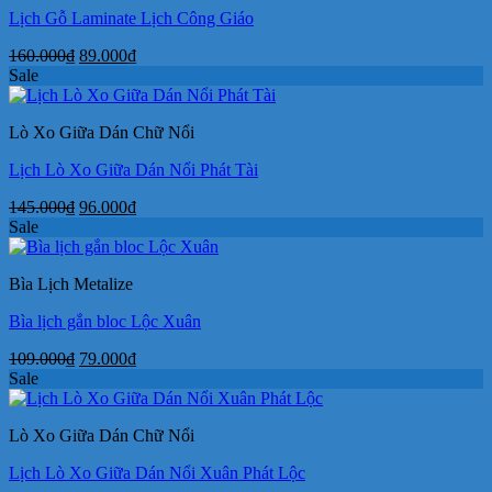
Lịch Gỗ Laminate Lịch Công Giáo
Giá
Giá
160.000
₫
89.000
₫
gốc
hiện
Sale
là:
tại
160.000₫.
là:
Lò Xo Giữa Dán Chữ Nổi
89.000₫.
Lịch Lò Xo Giữa Dán Nổi Phát Tài
Giá
Giá
145.000
₫
96.000
₫
gốc
hiện
Sale
là:
tại
145.000₫.
là:
Bìa Lịch Metalize
96.000₫.
Bìa lịch gắn bloc Lộc Xuân
Giá
Giá
109.000
₫
79.000
₫
gốc
hiện
Sale
là:
tại
109.000₫.
là:
Lò Xo Giữa Dán Chữ Nổi
79.000₫.
Lịch Lò Xo Giữa Dán Nổi Xuân Phát Lộc