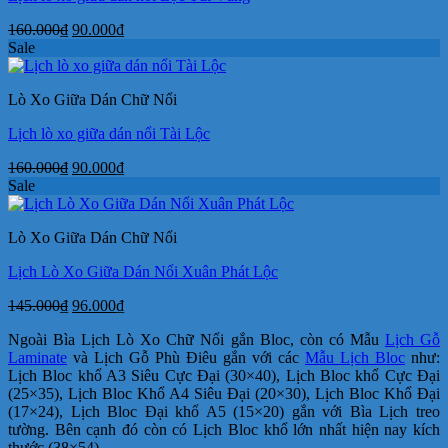
Giá
Giá
160.000
₫
90.000
₫
gốc
hiện
Sale
là:
tại
160.000₫.
là:
Lò Xo Giữa Dán Chữ Nổi
90.000₫.
Lịch lò xo giữa dán nổi Tài Lộc
Giá
Giá
160.000
₫
90.000
₫
gốc
hiện
Sale
là:
tại
160.000₫.
là:
Lò Xo Giữa Dán Chữ Nổi
90.000₫.
Lịch Lò Xo Giữa Dán Nổi Xuân Phát Lộc
Giá
Giá
145.000
₫
96.000
₫
gốc
hiện
Ngoài Bìa Lịch Lò Xo Chữ Nổi gắn Bloc, còn có Mẫu
Lịch Gỗ
là:
tại
Laminate
và Lịch Gỗ Phù Điêu gắn với các
Mẫu Lịch Bloc
như:
145.000₫.
là:
Lịch Bloc khổ A3 Siêu Cực Đại (30×40), Lịch Bloc khổ Cực Đại
96.000₫.
(25×35), Lịch Bloc Khổ A4 Siêu Đại (20×30), Lịch Bloc Khổ Đại
(17×24), Lịch Bloc Đại khổ A5 (15×20) gắn với Bìa Lịch treo
tường. Bên cạnh đó còn có Lịch Bloc khổ lớn nhất hiện nay kích
thước (38×54).