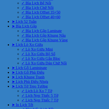
✓ Bìa Lịch Bế Nổi
✓ Bìa Lịch Chữ Nổi
✓ Bìa Lịch Offset 35×50
✓ Bìa Lịch Offset 40×60
➤ Lịch 52 Tuần
➤ Bìa Lịch Gập
✓ Bìa Lịch Gập Laminate
✓ Bìa Lịch Gập Khung Nâu
✓ Bìa Lịch Gập Khung Vàng
➤ Lịch Lò Xo Giữa
✓ Lò Xo Giữa Mini
✓ Lò Xo Giữa Bộ Số
✓ Lò Xo Giữa Gắn Bloc
✓ Lò Xo Giữa Dán Chữ Nổi
➤ Lịch Gỗ Lamininate
➤ Lịch Gỗ Phù Điêu
➤ Lịch Khung Tranh
➤ Lịch Phù Điêu Nhựa
➤ Lịch Tờ Treo Tường
✓ Lịch Lò Xo 7 Tờ
✓ Lịch Nẹp Thiếc 5 Tờ
✓ Lịch Nẹp Thiếc 7 Tờ
➤ In Lịch Tết