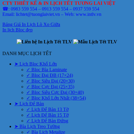
CTY THIẾT KẾ & IN LỊCH TẾT TƯƠNG LAI VIỆT
☎: 0983 559 554 – 0913 559 554 – 0937 559 554
Email: lichtet@tuonglaiviet.vn – Web: www.intlv.vn
Bảng Giá In Lịch Lò Xo Giữa
In lịch Bloc đẹp
DANH MỤC LỊCH TẾT
➤ Lịch Bloc Khổ Lớn
✓ Bloc Bìa Laminate
✓ Bloc Đại ĐB (17×24)
✓ Bloc Siêu Đại (20×30)
✓ Bloc Cực Đại (25×35)
✓ Bloc Siêu Cực Đại (30×40)
✓ Bloc Khổ Lớn Nhất (38×54)
➤ Lịch Để Bàn
✓ Lịch Để Bàn 13 Tờ
✓ Lịch Để Bàn 15 Tờ
✓ Lịch Để Bàn Đứng
➤ Bìa Lịch Treo Tường
✓ Bìa Lịch Metalize