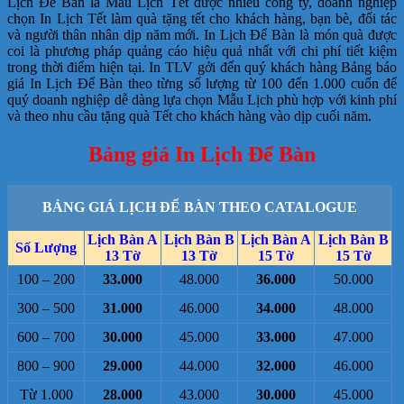
Lịch Để Bàn là Mẫu Lịch Tết được nhiều công ty, doanh nghiệp
chọn In Lịch Tết làm quà tặng tết cho khách hàng, bạn bè, đối tác
và người thân nhân dịp năm mới. In Lịch Để Bàn là món quà được
coi là phương pháp quảng cáo hiệu quả nhất với chi phí tiết kiệm
trong thời điểm hiện tại. In TLV gởi đến quý khách hàng Bảng báo
giá In Lịch Để Bàn theo từng số lượng từ 100 đến 1.000 cuốn để
quý doanh nghiệp dễ dàng lựa chọn Mẫu Lịch phù hợp với kinh phí
và theo nhu cầu tặng quà Tết cho khách hàng vào dịp cuối năm.
Bảng giá In Lịch Để Bàn
BẢNG GIÁ LỊCH ĐỂ BÀN THEO CATALOGUE
Lịch Bàn A
Lịch Bàn B
Lịch Bàn A
Lịch Bàn B
Số Lượng
13 Tờ
13 Tờ
15 Tờ
15 Tờ
100 – 200
33.000
48.000
36.000
50.000
300 – 500
31.000
46.000
34.000
48.000
600 – 700
30.000
45.000
33.000
47.000
800 – 900
29.000
44.000
32.000
46.000
Từ 1.000
28.000
43.000
30.000
45.000