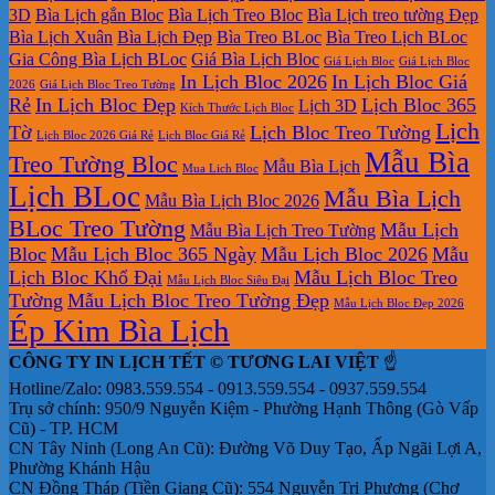
Bàn
lịch
bloc
giá
Tìm
nào?
3D
Bìa Lịch gắn Bloc
Bìa Lịch Treo Bloc
Bìa Lịch treo tường Đẹp
2027
lò
ở
rẻ
kiếm
Bìa Lịch Xuân
Bìa Lịch Đẹp
Bìa Treo BLoc
Bìa Treo Lịch BLoc
xo
đâu
địa
Gia Công Bìa Lịch BLoc
Giá Bìa Lịch Bloc
Giá Lịch Bloc
Giá Lịch Bloc
giữa
giá
chỉ
In Lịch Bloc 2026
In Lịch Bloc Giá
bộ
rẻ
in
2026
Giá Lịch Bloc Treo Tường
Rẻ
In Lịch Bloc Đẹp
Lịch Bloc 365
Lịch 3D
số
lịch
Kích Thước Lịch Bloc
tết
Lịch
Tờ
Lịch Bloc Treo Tường
Lịch Bloc 2026 Giá Rẻ
Lịch Bloc Giá Rẻ
tại
Mẫu Bìa
Treo Tường Bloc
Mẫu Bìa Lịch
tphcm
Mua Lich Bloc
Lịch BLoc
Mẫu Bìa Lịch
Mẫu Bìa Lịch Bloc 2026
BLoc Treo Tường
Mẫu Lịch
Mẫu Bìa Lịch Treo Tường
Bloc
Mẫu Lịch Bloc 365 Ngày
Mẫu Lịch Bloc 2026
Mẫu
Lịch Bloc Khổ Đại
Mẫu Lịch Bloc Treo
Mẫu Lịch Bloc Siêu Đại
Tường
Mẫu Lịch Bloc Treo Tường Đẹp
Mẫu Lịch Bloc Đẹp 2026
Ép Kim Bìa Lịch
CÔNG TY IN LỊCH TẾT © TƯƠNG LAI VIỆT
☝️
Hotline/Zalo: 0983.559.554 - 0913.559.554 - 0937.559.554
Trụ sở chính: 950/9 Nguyễn Kiệm - Phường Hạnh Thông (Gò Vấp
Cũ) - TP. HCM
CN Tây Ninh (Long An Cũ): Đường Võ Duy Tạo, Ấp Ngãi Lợi A,
Phường Khánh Hậu
CN Đồng Tháp (Tiền Giang Cũ): 554 Nguyễn Tri Phương (Chợ