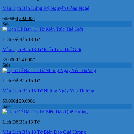
Mẫu Lịch Bàn Đứng Kỷ Nguyên Công Nghệ
Giá
Giá
50.000
₫
29.000
₫
gốc
hiện
Sale
là:
tại
50.000₫.
là:
Lịch Để Bàn 13 Tờ
29.000₫.
Mẫu Lịch Bàn 13 Tờ Kiến Trúc Thế Giới
Giá
Giá
35.000
₫
24.000
₫
gốc
hiện
Sale
là:
tại
35.000₫.
là:
Lịch Để Bàn 15 Tờ
24.000₫.
Mẫu Lịch Bàn 15 Tờ Những Ngày Yêu Thương
Giá
Giá
59.000
₫
29.000
₫
gốc
hiện
Sale
là:
tại
59.000₫.
là:
Lịch Để Bàn 13 Tờ
29.000₫.
Mẫu Lịch Bàn 13 Tờ Biển Đảo Quê Hương