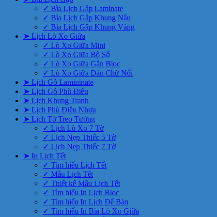
✓ Bìa Lịch Gập Laminate
✓ Bìa Lịch Gập Khung Nâu
✓ Bìa Lịch Gập Khung Vàng
➤ Lịch Lò Xo Giữa
✓ Lò Xo Giữa Mini
✓ Lò Xo Giữa Bộ Số
✓ Lò Xo Giữa Gắn Bloc
✓ Lò Xo Giữa Dán Chữ Nổi
➤ Lịch Gỗ Lamininate
➤ Lịch Gỗ Phù Điêu
➤ Lịch Khung Tranh
➤ Lịch Phù Điêu Nhựa
➤ Lịch Tờ Treo Tường
✓ Lịch Lò Xo 7 Tờ
✓ Lịch Nẹp Thiếc 5 Tờ
✓ Lịch Nẹp Thiếc 7 Tờ
➤ In Lịch Tết
✓ Tìm hiểu Lịch Tết
✓ Mẫu Lịch Tết
✓ Thiết kế Mẫu Lịch Tết
✓ Tìm hiểu In Lịch Bloc
✓ Tìm hiểu In Lịch Để Bàn
✓ Tìm hiểu In Bìa Lò Xo Giữa