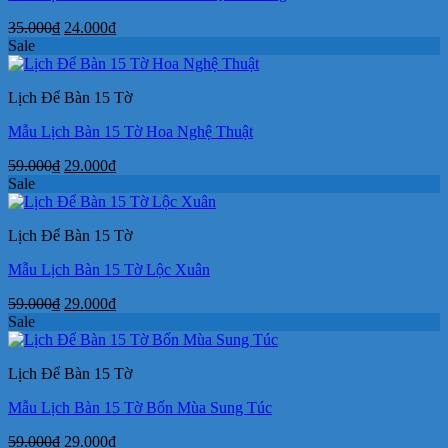
Giá
Giá
35.000
₫
24.000
₫
gốc
hiện
Sale
là:
tại
35.000₫.
là:
Lịch Để Bàn 15 Tờ
24.000₫.
Mẫu Lịch Bàn 15 Tờ Hoa Nghệ Thuật
Giá
Giá
59.000
₫
29.000
₫
gốc
hiện
Sale
là:
tại
59.000₫.
là:
Lịch Để Bàn 15 Tờ
29.000₫.
Mẫu Lịch Bàn 15 Tờ Lộc Xuân
Giá
Giá
59.000
₫
29.000
₫
gốc
hiện
Sale
là:
tại
59.000₫.
là:
Lịch Để Bàn 15 Tờ
29.000₫.
Mẫu Lịch Bàn 15 Tờ Bốn Mùa Sung Túc
Giá
Giá
59.000
₫
29.000
₫