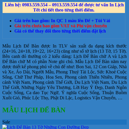
Liên hệ: 0983.559.554 – 0913.559.554 để được tư vấn In Lịch
Tết chi tiết theo từng thời điểm.
Giá trên bao gồm: In QC 1 màu lên Đế + Túi Vải
Giá trên chưa bao gồm VAT và Phí vận chuyển
Giá có thể thay đổi theo từng thời điểm đặt lịch
Mẫu Lịch Để Bàn được In TLV sản xuất đa dạng kích thước
(24×16, 24×18, 19×22, 16×23) cũng như số tờ lịch (13 Tờ, 15 Tờ).
Bên canh đó thường có 2 kiểu dáng: Lịch Để Bàn chữ A và Lịch
Để Bàn chữ M có phần Note ghi chú. Mẫu Lịch Để Bàn năm nay
được thiết kế phong phú về chủ để như: Bon Sai, 12 Con Giáp, Nhà
và Xe, Áo Dài, Người Mẫu, Phong Thuỷ Tài Lộc, Sức Khoẻ Cuộc
Sống, Chữ Thư Pháp, Hoa Sen, Phong cảnh Thiên Nhiên, Phong
cảnh Việt Nam, Phong cảnh Thế Giới, Du Lịch Việt Nam, Du Lịch
Thế Giới, Những Ngày Yêu Thương, Lời Hay Ý Đẹp, Danh Ngôn
Cuộc Sống, Ca dao Tục Ngữ, Ý nghĩa Cuộc Sống, Thuận Buồm
Xuôi Gió, Phúc Lộc Thọ, Phật Di Lặc, Logistics Vận Chuyển, …
MẪU LỊCH ĐỂ BÀN
Sale