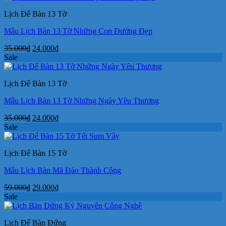
Lịch Để Bàn 13 Tờ
Mẫu Lịch Bàn 13 Tờ Những Con Đường Đẹp
Giá
Giá
35.000
₫
24.000
₫
gốc
hiện
Sale
là:
tại
35.000₫.
là:
Lịch Để Bàn 13 Tờ
24.000₫.
Mẫu Lịch Bàn 13 Tờ Những Ngày Yêu Thương
Giá
Giá
35.000
₫
24.000
₫
gốc
hiện
Sale
là:
tại
35.000₫.
là:
Lịch Để Bàn 15 Tờ
24.000₫.
Mẫu Lịch Bàn Mã Đáo Thành Công
Giá
Giá
59.000
₫
29.000
₫
gốc
hiện
Sale
là:
tại
59.000₫.
là:
Lịch Để Bàn Đứng
29.000₫.