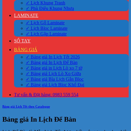
✓ Lịch Khung Tranh
✓ Phù Điêu Khung Nhựa
LAMINATE
✓ Lịch Gỗ Laminate
✓ Lịch Bloc Laminate
✓ Lịch Gập Laminate
SỔ TAY
BẢNG GIÁ
✓ Bảng giá In Lịch Tết 2026
✓ Bảng giá In Lịch Để Bàn
✓ Bảng giá in Lịch Lò xo 7 tờ
✓ Bảng giá Lịch Lò Xo Giữa
✓ Bảng giá Bìa Lịch Gắn Bloc
✓ Bảng giá Lịch Bloc Khổ Đại
Tư vấn & Đặt hàng: 0983 559 554
Bảng giá Lịch Tết theo Catalogue
Bảng giá In Lịch Để Bàn