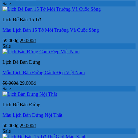
gốc
hiện
Sale
là:
tại
59.000₫.
là:
Lịch Để Bàn 15 Tờ
29.000₫.
Mẫu Lịch Bàn 15 Tờ Môi Trường Và Cuộc Sống
Giá
Giá
59.000
₫
29.000
₫
gốc
hiện
Sale
là:
tại
59.000₫.
là:
Lịch Để Bàn Đứng
29.000₫.
Mẫu Lịch Bàn Đứng Cảnh Đẹp Việt Nam
Giá
Giá
50.000
₫
29.000
₫
gốc
hiện
Sale
là:
tại
50.000₫.
là:
Lịch Để Bàn Đứng
29.000₫.
Mẫu Lịch Bàn Đứng Nội Thất
Giá
Giá
50.000
₫
29.000
₫
gốc
hiện
Sale
là:
tại