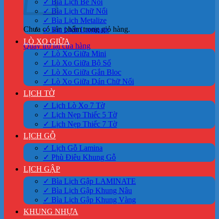
✓ Bìa Lịch Bế Nổi
✓ Bìa Lịch Chữ Nổi
✓ Bìa Lịch Metalize
Chưa có sản phẩm trong giỏ hàng.
✓ Bìa Lịch Laminate
LÒ XO GIỮA
Quay trở lại cửa hàng
✓ Lò Xo Giữa Mini
✓ Lò Xo Giữa Bộ Số
✓ Lò Xo Giữa Gắn Bloc
✓ Lò Xo Giữa Dán Chữ Nổi
LỊCH TỜ
✓ Lịch Lò Xo 7 Tờ
✓ Lịch Nẹp Thiếc 5 Tờ
✓ Lịch Nẹp Thiếc 7 Tờ
LỊCH GỖ
✓ Lịch Gỗ Lamina
✓ Phù Điêu Khung Gỗ
LỊCH GẬP
✓ Bìa Lịch Gập LAMINATE
✓ Bìa Lịch Gập Khung Nâu
✓ Bìa Lịch Gập Khung Vàng
KHUNG NHỰA