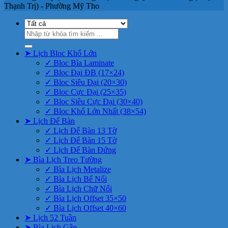
Thạnh Trị) - Phường Mỹ Tho
Tìm
kiếm:
➤ Lịch Bloc Khổ Lớn
✓ Bloc Bìa Laminate
✓ Bloc Đại ĐB (17×24)
✓ Bloc Siêu Đại (20×30)
✓ Bloc Cực Đại (25×35)
✓ Bloc Siêu Cực Đại (30×40)
✓ Bloc Khổ Lớn Nhất (38×54)
➤ Lịch Để Bàn
✓ Lịch Để Bàn 13 Tờ
✓ Lịch Để Bàn 15 Tờ
✓ Lịch Để Bàn Đứng
➤ Bìa Lịch Treo Tường
✓ Bìa Lịch Metalize
✓ Bìa Lịch Bế Nổi
✓ Bìa Lịch Chữ Nổi
✓ Bìa Lịch Offset 35×50
✓ Bìa Lịch Offset 40×60
➤ Lịch 52 Tuần
➤ Bìa Lịch Gập