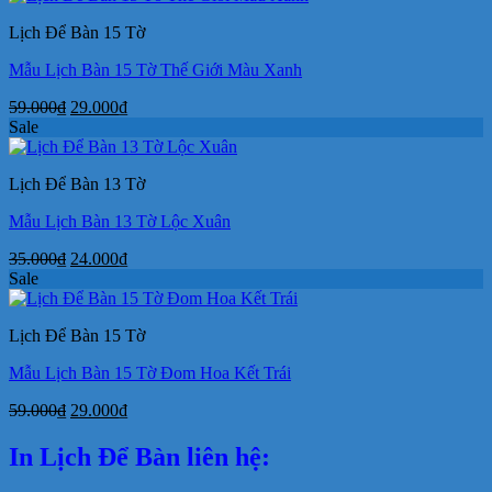
50.000₫.
là:
Lịch Để Bàn 15 Tờ
29.000₫.
Mẫu Lịch Bàn 15 Tờ Thế Giới Màu Xanh
Giá
Giá
59.000
₫
29.000
₫
gốc
hiện
Sale
là:
tại
59.000₫.
là:
Lịch Để Bàn 13 Tờ
29.000₫.
Mẫu Lịch Bàn 13 Tờ Lộc Xuân
Giá
Giá
35.000
₫
24.000
₫
gốc
hiện
Sale
là:
tại
35.000₫.
là:
Lịch Để Bàn 15 Tờ
24.000₫.
Mẫu Lịch Bàn 15 Tờ Đom Hoa Kết Trái
Giá
Giá
59.000
₫
29.000
₫
gốc
hiện
là:
tại
In Lịch Để Bàn liên hệ:
59.000₫.
là:
29.000₫.