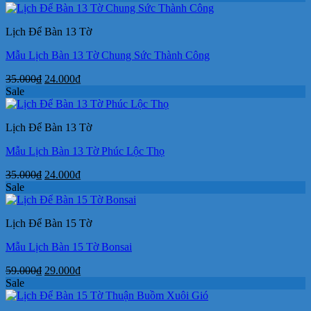
là:
tại
35.000₫.
là:
Lịch Để Bàn 13 Tờ
24.000₫.
Mẫu Lịch Bàn 13 Tờ Chung Sức Thành Công
Giá
Giá
35.000
₫
24.000
₫
gốc
hiện
Sale
là:
tại
35.000₫.
là:
Lịch Để Bàn 13 Tờ
24.000₫.
Mẫu Lịch Bàn 13 Tờ Phúc Lộc Thọ
Giá
Giá
35.000
₫
24.000
₫
gốc
hiện
Sale
là:
tại
35.000₫.
là:
Lịch Để Bàn 15 Tờ
24.000₫.
Mẫu Lịch Bàn 15 Tờ Bonsai
Giá
Giá
59.000
₫
29.000
₫
gốc
hiện
Sale
là:
tại
59.000₫.
là: