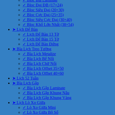
✓ Bloc Bìa Laminate
✓ Bloc Đại ĐB (17×24)
✓ Bloc Siêu Đại (20×30)
✓ Bloc Cực Đại (25×35)
✓ Bloc Siêu Cực Đại (30×40)
✓ Bloc Khổ Lớn Nhất (38×54)
➤ Lịch Để Bàn
✓ Lịch Để Bàn 13 Tờ
✓ Lịch Để Bàn 15 Tờ
✓ Lịch Để Bàn Đứng
➤ Bìa Lịch Treo Tường
✓ Bìa Lịch Metalize
✓ Bìa Lịch Bế Nổi
✓ Bìa Lịch Chữ Nổi
✓ Bìa Lịch Offset 35×50
✓ Bìa Lịch Offset 40×60
➤ Lịch 52 Tuần
➤ Bìa Lịch Gập
✓ Bìa Lịch Gập Laminate
✓ Bìa Lịch Gập Khung Nâu
✓ Bìa Lịch Gập Khung Vàng
➤ Lịch Lò Xo Giữa
✓ Lò Xo Giữa Mini
✓ Lò Xo Giữa Bộ Số