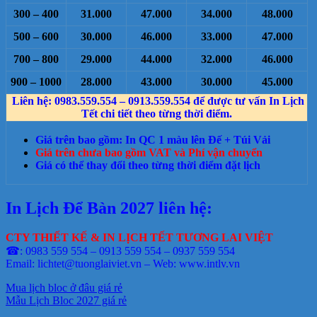
300 – 400
31.000
47.000
34.000
48.000
500 – 600
30.000
46.000
33.000
47.000
700 – 800
29.000
44.000
32.000
46.000
900 – 1000
28.000
43.000
30.000
45.000
Liên hệ: 0983.559.554 – 0913.559.554 để được tư vấn In Lịch
Tết chi tiết theo từng thời điểm.
Giá trên bao gồm: In QC 1 màu lên Đế + Túi Vải
Giá trên chưa bao gồm VAT và Phí vận chuyển
Giá có thể thay đổi theo từng thời điểm đặt lịch
In Lịch Để Bàn 2027 liên hệ:
CTY THIẾT KẾ & IN LỊCH TẾT TƯƠNG LAI VIỆT
☎: 0983 559 554 – 0913 559 554 – 0937 559 554
Email: lichtet@tuonglaiviet.vn – Web: www.intlv.vn
Mua lịch bloc ở đâu giá rẻ
Mẫu Lịch Bloc 2027 giá rẻ