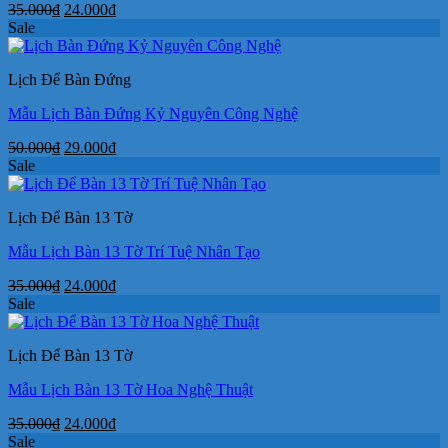
Giá
Giá
35.000
₫
24.000
₫
gốc
hiện
Sale
là:
tại
35.000₫.
là:
Lịch Để Bàn Đứng
24.000₫.
Mẫu Lịch Bàn Đứng Kỷ Nguyên Công Nghệ
Giá
Giá
50.000
₫
29.000
₫
gốc
hiện
Sale
là:
tại
50.000₫.
là:
Lịch Để Bàn 13 Tờ
29.000₫.
Mẫu Lịch Bàn 13 Tờ Trí Tuệ Nhân Tạo
Giá
Giá
35.000
₫
24.000
₫
gốc
hiện
Sale
là:
tại
35.000₫.
là:
Lịch Để Bàn 13 Tờ
24.000₫.
Mẫu Lịch Bàn 13 Tờ Hoa Nghệ Thuật
Giá
Giá
35.000
₫
24.000
₫
gốc
hiện
Sale