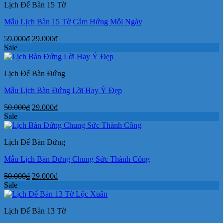
Lịch Để Bàn 15 Tờ
29.000₫.
Mẫu Lịch Bàn 15 Tờ Cảm Hứng Mỗi Ngày
Giá
Giá
59.000
₫
29.000
₫
gốc
hiện
Sale
là:
tại
59.000₫.
là:
Lịch Để Bàn Đứng
29.000₫.
Mẫu Lịch Bàn Đứng Lời Hay Ý Đẹp
Giá
Giá
50.000
₫
29.000
₫
gốc
hiện
Sale
là:
tại
50.000₫.
là:
Lịch Để Bàn Đứng
29.000₫.
Mẫu Lịch Bàn Đứng Chung Sức Thành Công
Giá
Giá
50.000
₫
29.000
₫
gốc
hiện
Sale
là:
tại
50.000₫.
là:
Lịch Để Bàn 13 Tờ
29.000₫.