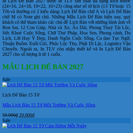
In Lịch Để Bàn 2027 được In TLV sản xuất đa dạng kích thước
(24×16, 24×18, 19×22, 16×23) cũng như số tờ lịch (13 Tờ hoặc 15
Tờ) và thường có 2 kiểu dáng: Lịch Để Bàn chữ A và Lịch Để Bàn
chữ M có Note ghi chú. Những Mẫu Lịch Để Bàn hiện nay, quý
khách có thể tham khảo các chủ đề Lịch Bàn với những hình ảnh về
Bon Sai, 12 Con Giáp, Nhà và Xe, Áo Dài, Phong Thuỷ Tài Lộc,
Sức Khoẻ Cuộc Sống, Chữ Thư Pháp, Hoa Sen, Phong cảnh, Du
Lịch, Lời Hay Ý Đẹp, Danh Ngôn Cuộc Sống, Ca dao Tục Ngữ,
Thuận Buồm Xuôi Gió, Phúc Lộc Thọ, Phật Di Lặc, Logistics Vận
Chuyển. Ngoài ra, In TLV còn nhận thiết kế và In Lịch Để Bàn
2027 cho số lượng ít từ 1 cuốn.
MẪU LỊCH ĐỂ BÀN 2027
Sale
Lịch Để Bàn 15 Tờ
Mẫu Lịch Bàn 15 Tờ Môi Trường Và Cuộc Sống
Giá
Giá
59.000
₫
29.000
₫
gốc
hiện
Sale
là:
tại
59.000₫.
là: