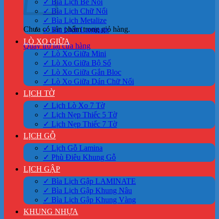
✓ Bìa Lịch Bế Nổi
✓ Bìa Lịch Chữ Nổi
✓ Bìa Lịch Metalize
Chưa có sản phẩm trong giỏ hàng.
✓ Bìa Lịch Laminate
LÒ XO GIỮA
Quay trở lại cửa hàng
✓ Lò Xo Giữa Mini
✓ Lò Xo Giữa Bộ Số
✓ Lò Xo Giữa Gắn Bloc
✓ Lò Xo Giữa Dán Chữ Nổi
LỊCH TỜ
✓ Lịch Lò Xo 7 Tờ
✓ Lịch Nẹp Thiếc 5 Tờ
✓ Lịch Nẹp Thiếc 7 Tờ
LỊCH GỖ
✓ Lịch Gỗ Lamina
✓ Phù Điêu Khung Gỗ
LỊCH GẬP
✓ Bìa Lịch Gập LAMINATE
✓ Bìa Lịch Gập Khung Nâu
✓ Bìa Lịch Gập Khung Vàng
KHUNG NHỰA