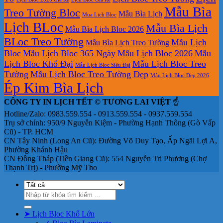
tại
Mẫu Bìa
Treo Tường Bloc
Mẫu Bìa Lịch
tphcm
Mua Lich Bloc
Lịch BLoc
Mẫu Bìa Lịch
Mẫu Bìa Lịch Bloc 2026
BLoc Treo Tường
Mẫu Lịch
Mẫu Bìa Lịch Treo Tường
Bloc
Mẫu Lịch Bloc 365 Ngày
Mẫu Lịch Bloc 2026
Mẫu
Lịch Bloc Khổ Đại
Mẫu Lịch Bloc Treo
Mẫu Lịch Bloc Siêu Đại
Tường
Mẫu Lịch Bloc Treo Tường Đẹp
Mẫu Lịch Bloc Đẹp 2026
Ép Kim Bìa Lịch
CÔNG TY IN LỊCH TẾT © TƯƠNG LAI VIỆT
☝️
Hotline/Zalo: 0983.559.554 - 0913.559.554 - 0937.559.554
Trụ sở chính: 950/9 Nguyễn Kiệm - Phường Hạnh Thông (Gò Vấp
Cũ) - TP. HCM
CN Tây Ninh (Long An Cũ): Đường Võ Duy Tạo, Ấp Ngãi Lợi A,
Phường Khánh Hậu
CN Đồng Tháp (Tiền Giang Cũ): 554 Nguyễn Tri Phương (Chợ
Thạnh Trị) - Phường Mỹ Tho
Tìm
kiếm:
➤ Lịch Bloc Khổ Lớn