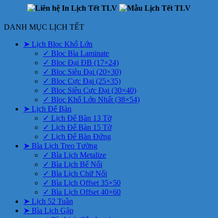
DANH MỤC LỊCH TẾT
➤ Lịch Bloc Khổ Lớn
✓ Bloc Bìa Laminate
✓ Bloc Đại ĐB (17×24)
✓ Bloc Siêu Đại (20×30)
✓ Bloc Cực Đại (25×35)
✓ Bloc Siêu Cực Đại (30×40)
✓ Bloc Khổ Lớn Nhất (38×54)
➤ Lịch Để Bàn
✓ Lịch Để Bàn 13 Tờ
✓ Lịch Để Bàn 15 Tờ
✓ Lịch Để Bàn Đứng
➤ Bìa Lịch Treo Tường
✓ Bìa Lịch Metalize
✓ Bìa Lịch Bế Nổi
✓ Bìa Lịch Chữ Nổi
✓ Bìa Lịch Offset 35×50
✓ Bìa Lịch Offset 40×60
➤ Lịch 52 Tuần
➤ Bìa Lịch Gập