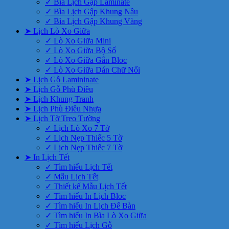
✓ Bìa Lịch Gập Laminate
✓ Bìa Lịch Gập Khung Nâu
✓ Bìa Lịch Gập Khung Vàng
➤ Lịch Lò Xo Giữa
✓ Lò Xo Giữa Mini
✓ Lò Xo Giữa Bộ Số
✓ Lò Xo Giữa Gắn Bloc
✓ Lò Xo Giữa Dán Chữ Nổi
➤ Lịch Gỗ Lamininate
➤ Lịch Gỗ Phù Điêu
➤ Lịch Khung Tranh
➤ Lịch Phù Điêu Nhựa
➤ Lịch Tờ Treo Tường
✓ Lịch Lò Xo 7 Tờ
✓ Lịch Nẹp Thiếc 5 Tờ
✓ Lịch Nẹp Thiếc 7 Tờ
➤ In Lịch Tết
✓ Tìm hiểu Lịch Tết
✓ Mẫu Lịch Tết
✓ Thiết kế Mẫu Lịch Tết
✓ Tìm hiểu In Lịch Bloc
✓ Tìm hiểu In Lịch Để Bàn
✓ Tìm hiểu In Bìa Lò Xo Giữa
✓ Tìm hiểu Lịch Gỗ