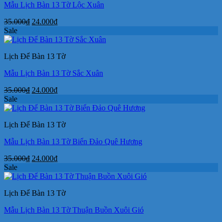
Mẫu Lịch Bàn 13 Tờ Lộc Xuân
Giá
Giá
35.000
₫
24.000
₫
gốc
hiện
Sale
là:
tại
35.000₫.
là:
Lịch Để Bàn 13 Tờ
24.000₫.
Mẫu Lịch Bàn 13 Tờ Sắc Xuân
Giá
Giá
35.000
₫
24.000
₫
gốc
hiện
Sale
là:
tại
35.000₫.
là:
Lịch Để Bàn 13 Tờ
24.000₫.
Mẫu Lịch Bàn 13 Tờ Biển Đảo Quê Hương
Giá
Giá
35.000
₫
24.000
₫
gốc
hiện
Sale
là:
tại
35.000₫.
là:
Lịch Để Bàn 13 Tờ
24.000₫.
Mẫu Lịch Bàn 13 Tờ Thuận Buồn Xuôi Gió