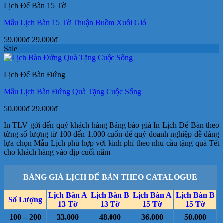
Lịch Để Bàn 15 Tờ
29.000₫.
Mẫu Lịch Bàn 15 Tờ Thuận Buồm Xuôi Gió
Giá
Giá
59.000
₫
29.000
₫
gốc
hiện
Sale
là:
tại
59.000₫.
là:
Lịch Để Bàn Đứng
29.000₫.
Mẫu Lịch Bàn Đứng Quà Tặng Cuộc Sống
Giá
Giá
50.000
₫
29.000
₫
gốc
hiện
In TLV gởi đến quý khách hàng Bảng báo giá In Lịch Để Bàn theo
là:
tại
từng số lượng từ 100 đến 1.000 cuốn để quý doanh nghiệp dễ dàng
50.000₫.
là:
lựa chọn Mẫu Lịch phù hợp với kinh phí theo nhu cầu tặng quà Tết
29.000₫.
cho khách hàng vào dịp cuối năm.
BẢNG GIÁ LỊCH ĐỂ BÀN THEO CATALOGUE
Lịch Bàn A
Lịch Bàn B
Lịch Bàn A
Lịch Bàn B
Số Lượng
13 Tờ
13 Tờ
15 Tờ
15 Tờ
100 – 200
33.000
48.000
36.000
50.000