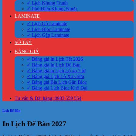
✓ Lịch Khung Tranh
✓ Phù Điêu Khung Nhựa
LAMINATE
✓ Lịch Gỗ Laminate
✓ Lịch Bloc Laminate
✓ Lịch Gập Laminate
SỔ TAY
BẢNG GIÁ
✓ Bảng giá In Lịch Tết 2026
✓ Bảng giá In Lịch Để Bàn
✓ Bảng giá in Lịch Lò xo 7 tờ
✓ Bảng giá Lịch Lò Xo Giữa
✓ Bảng giá Bìa Lịch Gắn Bloc
✓ Bảng giá Lịch Bloc Khổ Đại
Tư vấn & Đặt hàng: 0983 559 554
Lịch Để Bàn
In Lịch Để Bàn 2027