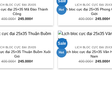
Sale
ỊCH BLOC CỰC ĐẠI 25X35
LỊCH BLOC CỰC ĐẠI 25X3
c cực đại 25×35 Mã Đáo Thành
Lịch bloc cực đại 25×35 Phong
Hot
Công
Giới
Giá
Giá
Giá
G
400.000
₫
245.000
₫
400.000
₫
245.000
₫
gốc
hiện
gốc
h
là:
tại
là:
t
400.000₫.
là:
400.000₫.
l
245.000₫.
2
Sale
ỊCH BLOC CỰC ĐẠI 25X35
LỊCH BLOC CỰC ĐẠI 25X3
 cực đại 25×35 Thuận Buồm Xuôi
Lịch bloc cực đại 25×35 Văn 
Hot
Gió
Nam
Giá
Giá
Giá
G
400.000
₫
245.000
₫
400.000
₫
245.000
₫
gốc
hiện
gốc
h
là:
tại
là:
t
400.000₫.
là:
400.000₫.
l
245.000₫.
2