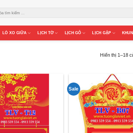
LÒ XO GIỮA
LỊCH TỜ
LỊCH GỖ
LỊCH GẬP
KHUN
Hiển thị 1–18 c
Sale