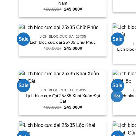
Nam
Giá
Giá
400.000
₫
245.000
₫
gốc
hiện
là:
tại
400.000₫.
là:
245.000₫.
LỊCH BLOC CỰC ĐẠI 25X35
Sale
Sale
Lịch bloc cực đại 25×35 Chữ Phúc
L
Giá
Giá
400.000
₫
245.000
₫
Lịch bloc
gốc
hiện
là:
tại
400.000₫.
là:
245.000₫.
Sale
Sale
LỊCH BLOC CỰC ĐẠI 25X35
L
Lịch bloc cực đại 25×35 Khai Xuân Đại
Lịch blo
Hot
Cát
Giá
Giá
400.000
₫
245.000
₫
gốc
hiện
là:
tại
400.000₫.
là:
245.000₫.