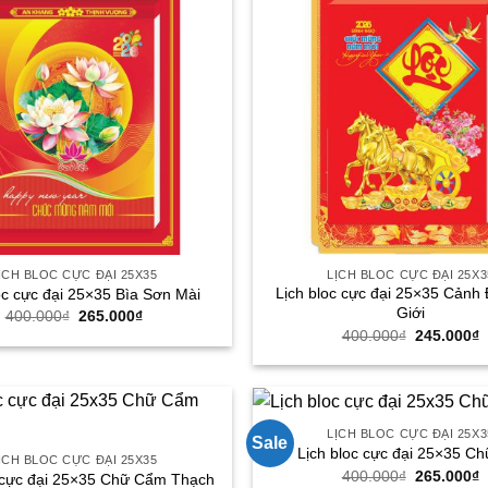
ỊCH BLOC CỰC ĐẠI 25X35
LỊCH BLOC CỰC ĐẠI 25X3
Lịch bloc cực đại 25×35 Cảnh
oc cực đại 25×35 Bìa Sơn Mài
Giới
Giá
Giá
400.000
₫
265.000
₫
gốc
hiện
Giá
G
400.000
₫
245.000
₫
là:
tại
gốc
h
400.000₫.
là:
là:
t
265.000₫.
400.000₫.
l
2
LỊCH BLOC CỰC ĐẠI 25X3
Sale
Lịch bloc cực đại 25×35 Ch
ỊCH BLOC CỰC ĐẠI 25X35
Giá
G
400.000
₫
265.000
₫
c cực đại 25×35 Chữ Cẩm Thạch