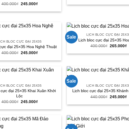
gốc
h
Giá
Giá
400.000
₫
245.000
₫
là:
t
gốc
hiện
400.000₫.
l
là:
tại
2
400.000₫.
là:
245.000₫.
LỊCH BLOC CỰC ĐẠI 25X3
Sale
Lịch bloc cực đại 25×35 Ho
ỊCH BLOC CỰC ĐẠI 25X35
Giá
G
400.000
₫
265.000
₫
 cực đại 25×35 Hoa Nghệ Thuật
gốc
h
Giá
Giá
400.000
₫
245.000
₫
là:
t
gốc
hiện
400.000₫.
l
là:
tại
2
400.000₫.
là:
245.000₫.
Sale
ỊCH BLOC CỰC ĐẠI 25X35
LỊCH BLOC CỰC ĐẠI 25X3
c cực đại 25×35 Khai Xuân Khởi
Lịch bloc cực đại 25×35 Khán
Lộc
Giá
G
440.000
₫
245.000
₫
gốc
h
Giá
Giá
400.000
₫
245.000
₫
là:
t
gốc
hiện
440.000₫.
l
là:
tại
2
400.000₫.
là:
245.000₫.