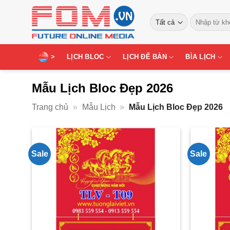
Bỏ
Tìm
qua
kiếm:
nội
dung
>
LỊCH BLOC
LỊCH ĐỂ BÀN
BÌA LỊCH
Mẫu Lịch Bloc Đẹp 2026
Trang chủ
»
Mẫu Lịch
»
Mẫu Lịch Bloc Đẹp 2026
Sale
Sale