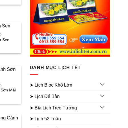
iện
ại
à:
65.000₫.
5
a Sen
iá
iện
ại
à:
65.000₫.
DANH MỤC LỊCH TẾT
➤ Lịch Bloc Khổ Lớn
5
h Sơn Mài
iá
➤ Lịch Để Bàn
iện
ại
➤ Bìa Lịch Treo Tường
à:
45.000₫.
➤ Lịch 52 Tuần