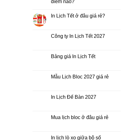
điểm nào?
Không
có
In Lịch Tết ở đâu giá rẻ?
bình
luận
Không
ở
có
In
bình
Lịch
luận
Công ty In Lịch Tết 2027
Tết
ở
giá
In
Không
rẻ
Lịch
có
nhất
Tết
bình
thời
ở
luận
Bảng giá In Lịch Tết
điểm
đâu
ở
nào?
giá
Công
Không
rẻ?
ty
có
In
bình
Lịch
luận
Mẫu Lịch Bloc 2027 giá rẻ
Tết
ở
2027
Bảng
Không
giá
có
In
bình
Lịch
luận
In Lịch Để Bàn 2027
Tết
ở
Mẫu
Không
Lịch
có
Bloc
bình
2027
luận
Mua lịch bloc ở đâu giá rẻ
giá
ở
rẻ
In
Không
Lịch
có
Để
bình
Bàn
luận
In lịch lò xo giữa bộ số
2027
ở