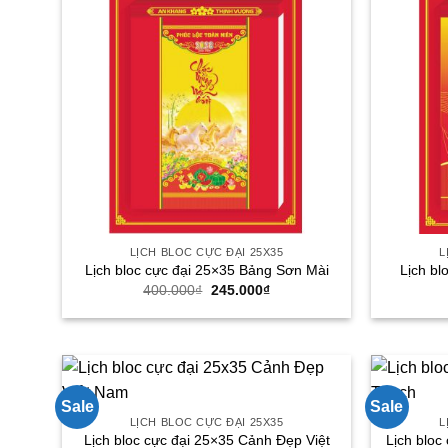
LỊCH BLOC CỰC ĐẠI 25X35
L
Lịch bloc cực đại 25×35 Bảng Sơn Mài
Lịch bl
Giá
Giá
400.000
₫
245.000
₫
gốc
hiện
là:
tại
400.000₫.
là:
245.000₫.
Sale
Sale
LỊCH BLOC CỰC ĐẠI 25X35
L
Lịch bloc cực đại 25×35 Cảnh Đẹp Việt
Lịch blo