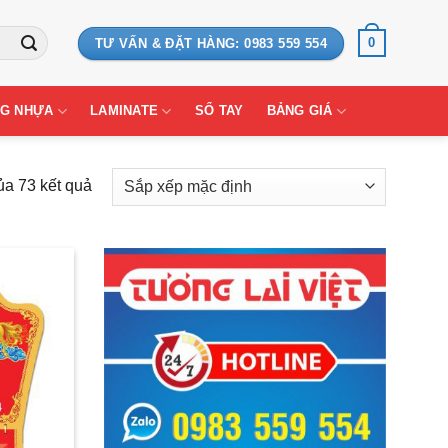
0
TƯ VẤN & ĐẶT HÀNG: 0983 559 554
G NHỰA
LAMINATE
SỔ TAY
BẢNG GIÁ
ủa 73 kết quả