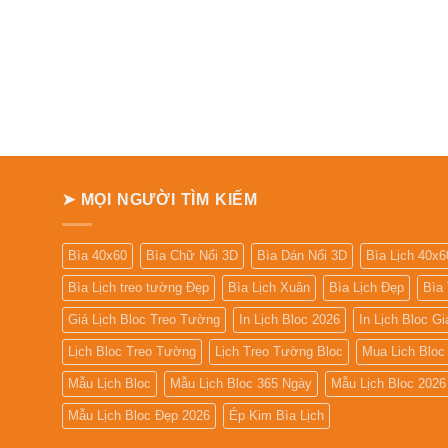
➤ MỌI NGƯỜI TÌM KIẾM
Bìa 40x60
Bìa Chữ Nổi 3D
Bìa Dán Nổi 3D
Bìa Lịch 40x6
Bìa Lịch treo tường Đẹp
Bìa Lịch Xuân
Bìa Lịch Đẹp
Bìa
Giá Lịch Bloc Treo Tường
In Lịch Bloc 2026
In Lịch Bloc G
Lịch Bloc Treo Tường
Lịch Treo Tường Bloc
Mua Lich Bloc
Mẫu Lịch Bloc
Mẫu Lịch Bloc 365 Ngày
Mẫu Lịch Bloc 2026
Mẫu Lịch Bloc Đẹp 2026
Ép Kim Bìa Lịch