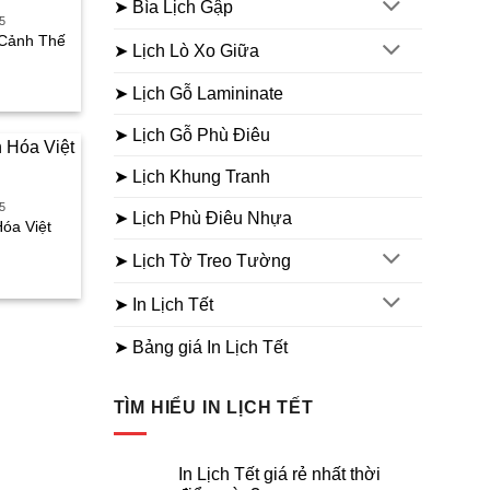
➤ Bìa Lịch Gập
5
 Cảnh Thế
➤ Lịch Lò Xo Giữa
iá
➤ Lịch Gỗ Lamininate
iện
ại
à:
➤ Lịch Gỗ Phù Điêu
45.000₫.
➤ Lịch Khung Tranh
5
➤ Lịch Phù Điêu Nhựa
Hóa Việt
➤ Lịch Tờ Treo Tường
iá
iện
ại
➤ In Lịch Tết
à:
45.000₫.
➤ Bảng giá In Lịch Tết
TÌM HIỂU IN LỊCH TẾT
In Lịch Tết giá rẻ nhất thời