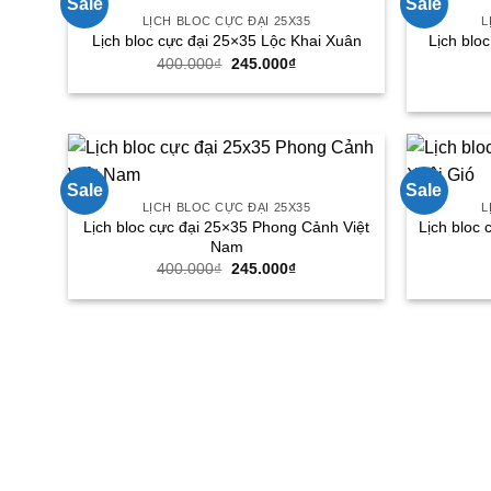
Sale
Sale
LỊCH BLOC CỰC ĐẠI 25X35
L
Lịch blo
Lịch bloc cực đại 25×35 Lộc Khai Xuân
Giá
Giá
400.000
₫
245.000
₫
gốc
hiện
là:
tại
400.000₫.
là:
245.000₫.
Sale
Sale
LỊCH BLOC CỰC ĐẠI 25X35
L
Lịch bloc cực đại 25×35 Phong Cảnh Việt
Lịch bloc
Nam
Giá
Giá
400.000
₫
245.000
₫
gốc
hiện
là:
tại
400.000₫.
là:
245.000₫.