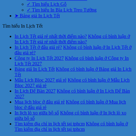
✓ Tìm hiểu Lịch Gỗ
✓ Tìm hiểu In Bìa Lịch Treo Tường
➤ Bảng giá In Lịch Tết
Tìm hiểu In Lịch Tết
In Lịch Tết giá rẻ nhất thời điểm nào?
Không có bình luận
ở
In Lịch Tết giá rẻ nhất thời điểm nào?
In Lịch Tết ở đâu giá rẻ?
Không có bình luận
ở In Lịch Tết ở
đâu giá rẻ?
Công ty In Lịch Tết 2027
Không có bình luận
ở Công ty In
Lịch Tết 2027
Bảng giá In Lịch Tết
Không có bình luận
ở Bảng giá In Lịch
Tết
Mẫu Lịch Bloc 2027 giá rẻ
Không có bình luận
ở Mẫu Lịch
Bloc 2027 giá rẻ
In Lịch Để Bàn 2027
Không có bình luận
ở In Lịch Để Bàn
2027
Mua lịch bloc ở đâu giá rẻ
Không có bình luận
ở Mua lịch
bloc ở đâu giá rẻ
In lịch lò xo giữa bộ số
Không có bình luận
ở In lịch lò xo
giữa bộ số
Tìm kiếm địa chỉ in lịch tết tại tphcm
Không có bình luận
ở
Tìm kiếm địa chỉ in lịch tết tại tphcm