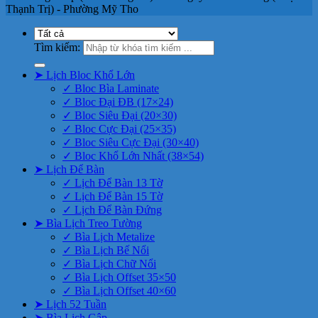
Thạnh Trị) - Phường Mỹ Tho
Tìm kiếm:
➤ Lịch Bloc Khổ Lớn
✓ Bloc Bìa Laminate
✓ Bloc Đại ĐB (17×24)
✓ Bloc Siêu Đại (20×30)
✓ Bloc Cực Đại (25×35)
✓ Bloc Siêu Cực Đại (30×40)
✓ Bloc Khổ Lớn Nhất (38×54)
➤ Lịch Để Bàn
✓ Lịch Để Bàn 13 Tờ
✓ Lịch Để Bàn 15 Tờ
✓ Lịch Để Bàn Đứng
➤ Bìa Lịch Treo Tường
✓ Bìa Lịch Metalize
✓ Bìa Lịch Bế Nổi
✓ Bìa Lịch Chữ Nổi
✓ Bìa Lịch Offset 35×50
✓ Bìa Lịch Offset 40×60
➤ Lịch 52 Tuần
➤ Bìa Lịch Gập