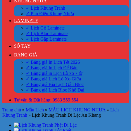
KHUNG NHỰA
✓ Lịch Khung Tranh
✓ Phù Điêu Khung Nhựa
LAMINATE
✓ Lịch Gỗ Laminate
✓ Lịch Bloc Laminate
✓ Lịch Gập Laminate
SỔ TAY
BẢNG GIÁ
✓ Bảng giá In Lịch Tết 2026
✓ Bảng giá In Lịch Để Bàn
✓ Bảng giá in Lịch Lò xo 7 tờ
✓ Bảng giá Lịch Lò Xo Giữa
✓ Bảng giá Bìa Lịch Gắn Bloc
✓ Bảng giá Lịch Bloc Khổ Đại
Tư vấn & Đặt hàng: 0983 559 554
Trang chủ
»
Mẫu Lịch
»
MẪU LỊCH KHUNG NHỰA
»
Lịch
Khung Tranh
»
Lịch Khung Tranh Di Lặc An Khang