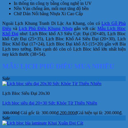
In thông tin công ty bằng công nghệ in UV
Nền Ván chống ẩm, mối mọt tăng độ bền
Chữ Dán Nổi bằng Nhựa Xi Cao Cấp
Ngoài Lịch Khung Tranh Di Lặc An Khang, còn có
Lịch Gỗ Phù
Điêu
và
Lịch Phù Điêu Khung Nhựa
gắn với các
Mẫu Lịch Bloc
Khổ Đại
như: Lịch Bloc khổ A3 Siêu Cực Đại (30×40), Lịch Bloc
khổ Cực Đại (25×35), Lịch Bloc Khổ A4 Siêu Đại (20×30), Lịch
Bloc Khổ Đại (17×24), Lịch Bloc Đại khổ A5 (15×20) gắn với Bìa
Lịch treo tường. Bên cạnh đó còn có Lịch Bloc khổ lớn nhất hiện
nay kích thước (38×54).
MẪU LỊCH PHÙ ĐIÊU MUA NHIỀU
Sale
Lịch Bloc Siêu Đại 20x30
Lịch bloc siêu đại 20×30 Sức Khỏe Từ Thiên Nhiên
300.000
₫
Giá gốc là: 300.000₫.
200.000
₫
Giá hiện tại là: 200.000₫.
Sale