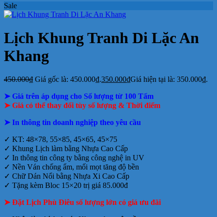
Sale
Lịch Khung Tranh Di Lặc An
Khang
450.000
₫
Giá gốc là: 450.000₫.
350.000
₫
Giá hiện tại là: 350.000₫.
➤ Giá trên áp dụng cho Số lượng từ 100 Tấm
➤ Giá có thể thay đổi tùy số lượng & Thời điểm
➤ In thông tin doanh nghiệp theo yêu cầu
✓ KT: 48×78, 55×85, 45×65, 45×75
✓ Khung Lịch làm bằng Nhựa Cao Cấp
✓ In thông tin công ty bằng công nghệ in UV
✓ Nền Ván chống ẩm, mối mọt tăng độ bền
✓ Chữ Dán Nổi bằng Nhựa Xi Cao Cấp
✓ Tặng kèm Bloc 15×20 trị giá 85.000đ
➤ Đặt Lịch Phù Điêu số lượng lớn có giá ưu đãi