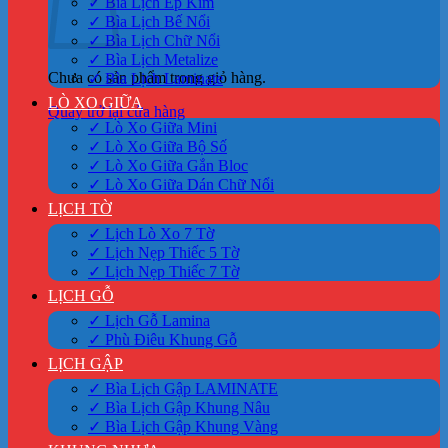
✓ Bìa Lịch Ép Kim
✓ Bìa Lịch Bế Nổi
✓ Bìa Lịch Chữ Nổi
✓ Bìa Lịch Metalize
Chưa có sản phẩm trong giỏ hàng.
✓ Bìa Lịch Laminate
LÒ XO GIỮA
Quay trở lại cửa hàng
✓ Lò Xo Giữa Mini
✓ Lò Xo Giữa Bộ Số
✓ Lò Xo Giữa Gắn Bloc
✓ Lò Xo Giữa Dán Chữ Nổi
LỊCH TỜ
✓ Lịch Lò Xo 7 Tờ
✓ Lịch Nẹp Thiếc 5 Tờ
✓ Lịch Nẹp Thiếc 7 Tờ
LỊCH GỖ
✓ Lịch Gỗ Lamina
✓ Phù Điêu Khung Gỗ
LỊCH GẬP
✓ Bìa Lịch Gập LAMINATE
✓ Bìa Lịch Gập Khung Nâu
✓ Bìa Lịch Gập Khung Vàng