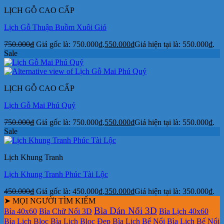
LỊCH GỖ CAO CẤP
Lịch Gỗ Thuận Buồm Xuôi Gió
750.000
₫
Giá gốc là: 750.000₫.
550.000
₫
Giá hiện tại là: 550.000₫.
Sale
LỊCH GỖ CAO CẤP
Lịch Gỗ Mai Phú Quý
750.000
₫
Giá gốc là: 750.000₫.
550.000
₫
Giá hiện tại là: 550.000₫.
Sale
Lịch Khung Tranh
Lịch Khung Tranh Phúc Tài Lộc
450.000
₫
Giá gốc là: 450.000₫.
350.000
₫
Giá hiện tại là: 350.000₫.
➤ MỌI NGƯỜI TÌM KIẾM
Bìa Dán Nổi 3D
Bìa 40x60
Bìa Chữ Nổi 3D
Bìa Lịch 40x60
Bìa Lịch Bloc
Bìa Lịch Bloc Đẹp
Bìa Lịch Bế Nổi
Bìa Lịch Bế Nổi