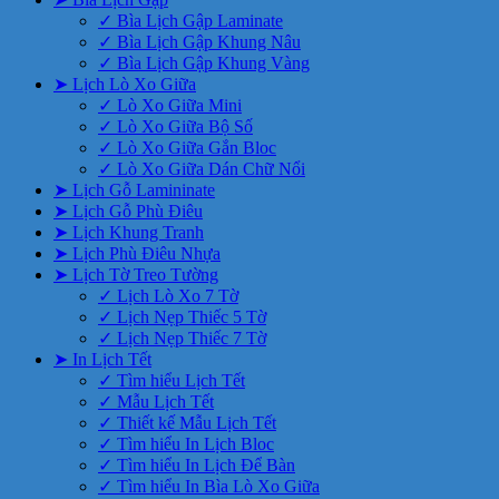
✓ Bìa Lịch Gập Laminate
✓ Bìa Lịch Gập Khung Nâu
✓ Bìa Lịch Gập Khung Vàng
➤ Lịch Lò Xo Giữa
✓ Lò Xo Giữa Mini
✓ Lò Xo Giữa Bộ Số
✓ Lò Xo Giữa Gắn Bloc
✓ Lò Xo Giữa Dán Chữ Nổi
➤ Lịch Gỗ Lamininate
➤ Lịch Gỗ Phù Điêu
➤ Lịch Khung Tranh
➤ Lịch Phù Điêu Nhựa
➤ Lịch Tờ Treo Tường
✓ Lịch Lò Xo 7 Tờ
✓ Lịch Nẹp Thiếc 5 Tờ
✓ Lịch Nẹp Thiếc 7 Tờ
➤ In Lịch Tết
✓ Tìm hiểu Lịch Tết
✓ Mẫu Lịch Tết
✓ Thiết kế Mẫu Lịch Tết
✓ Tìm hiểu In Lịch Bloc
✓ Tìm hiểu In Lịch Để Bàn
✓ Tìm hiểu In Bìa Lò Xo Giữa