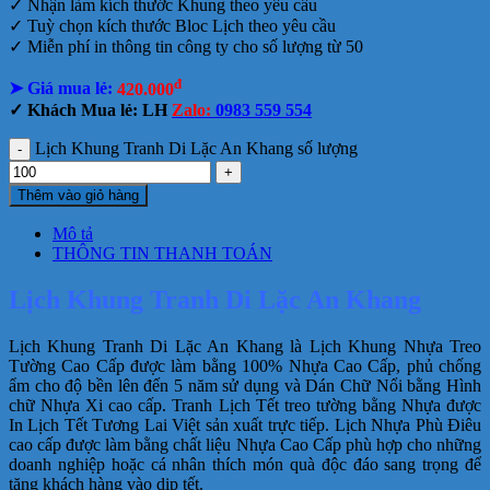
✓ Nhận làm kích thước Khung theo yêu cầu
✓ Tuỳ chọn kích thước Bloc Lịch theo yêu cầu
✓ Miễn phí in thông tin công ty cho số lượng từ 50
đ
➤ Giá mua lẻ:
420.000
✓ Khách Mua lẻ: LH
Zalo:
0983 559 554
Lịch Khung Tranh Di Lặc An Khang số lượng
Thêm vào giỏ hàng
Mô tả
THÔNG TIN THANH TOÁN
Lịch Khung Tranh Di Lặc An Khang
Lịch Khung Tranh Di Lặc An Khang là Lịch Khung Nhựa Treo
Tường Cao Cấp được làm bằng 100% Nhựa Cao Cấp, phủ chống
ẩm cho độ bền lên đến 5 năm sử dụng và Dán Chữ Nổi bằng Hình
chữ Nhựa Xi cao cấp. Tranh Lịch Tết treo tường bằng Nhựa được
In Lịch Tết Tương Lai Việt sản xuất trực tiếp. Lịch Nhựa Phù Điêu
cao cấp được làm bằng chất liệu Nhựa Cao Cấp phù hợp cho những
doanh nghiệp hoặc cá nhân thích món quà độc đáo sang trọng để
tặng khách hàng vào dịp tết.