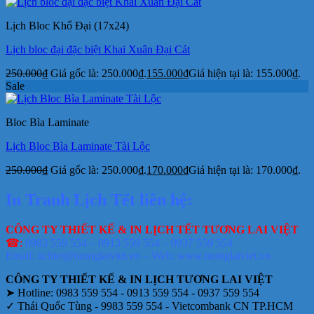
Lịch Bloc Khổ Đại (17x24)
Lịch bloc đại đặc biệt Khai Xuân Đại Cát
250.000
₫
Giá gốc là: 250.000₫.
155.000
₫
Giá hiện tại là: 155.000₫.
Sale
Bloc Bìa Laminate
Lịch Bloc Bìa Laminate Tài Lộc
250.000
₫
Giá gốc là: 250.000₫.
170.000
₫
Giá hiện tại là: 170.000₫.
In Tranh Lịch Tết liên hệ:
CÔNG TY THIẾT KẾ & IN LỊCH TẾT TƯƠNG LAI VIỆT
☎:
0983 559 554 – 0913 559 554 – 0937 559 554
Email: lichtet@tuonglaiviet.vn – Web: www.tuonglaiviet.vn
CÔNG TY THIẾT KẾ & IN LỊCH TƯƠNG LAI VIỆT
➤ Hotline: 0983 559 554 - 0913 559 554 - 0937 559 554
✓ Thái Quốc Tùng - 9983 559 554 - Vietcombank CN TP.HCM