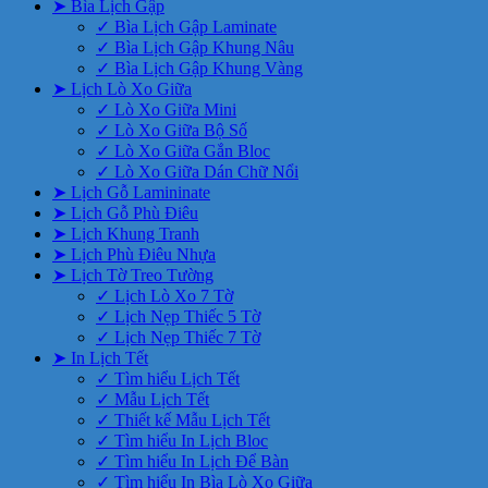
➤ Bìa Lịch Gập
✓ Bìa Lịch Gập Laminate
✓ Bìa Lịch Gập Khung Nâu
✓ Bìa Lịch Gập Khung Vàng
➤ Lịch Lò Xo Giữa
✓ Lò Xo Giữa Mini
✓ Lò Xo Giữa Bộ Số
✓ Lò Xo Giữa Gắn Bloc
✓ Lò Xo Giữa Dán Chữ Nổi
➤ Lịch Gỗ Lamininate
➤ Lịch Gỗ Phù Điêu
➤ Lịch Khung Tranh
➤ Lịch Phù Điêu Nhựa
➤ Lịch Tờ Treo Tường
✓ Lịch Lò Xo 7 Tờ
✓ Lịch Nẹp Thiếc 5 Tờ
✓ Lịch Nẹp Thiếc 7 Tờ
➤ In Lịch Tết
✓ Tìm hiểu Lịch Tết
✓ Mẫu Lịch Tết
✓ Thiết kế Mẫu Lịch Tết
✓ Tìm hiểu In Lịch Bloc
✓ Tìm hiểu In Lịch Để Bàn
✓ Tìm hiểu In Bìa Lò Xo Giữa