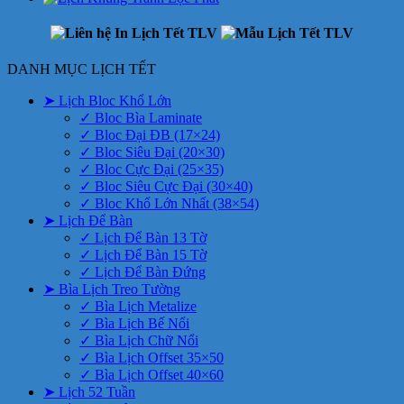
DANH MỤC LỊCH TẾT
➤ Lịch Bloc Khổ Lớn
✓ Bloc Bìa Laminate
✓ Bloc Đại ĐB (17×24)
✓ Bloc Siêu Đại (20×30)
✓ Bloc Cực Đại (25×35)
✓ Bloc Siêu Cực Đại (30×40)
✓ Bloc Khổ Lớn Nhất (38×54)
➤ Lịch Để Bàn
✓ Lịch Để Bàn 13 Tờ
✓ Lịch Để Bàn 15 Tờ
✓ Lịch Để Bàn Đứng
➤ Bìa Lịch Treo Tường
✓ Bìa Lịch Metalize
✓ Bìa Lịch Bế Nổi
✓ Bìa Lịch Chữ Nổi
✓ Bìa Lịch Offset 35×50
✓ Bìa Lịch Offset 40×60
➤ Lịch 52 Tuần