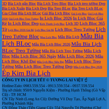
3D
Bìa Lịch gắn Bloc
Bìa Lịch Treo Bloc
Bìa Lịch treo tường Đẹp
Bìa Lịch Xuân
Bìa Lịch Đẹp
Bìa Treo BLoc
Bìa Treo Lịch BLoc
Gia Công Bìa Lịch BLoc
Giá Bìa Lịch Bloc
Giá Lịch Bloc
Giá Lịch Bloc
In Lịch Bloc 2026
In Lịch Bloc Giá
2026
Giá Lịch Bloc Treo Tường
Rẻ
In Lịch Bloc Đẹp
Lịch Bloc 365
Lịch 3D
Kích Thước Lịch Bloc
Lịch
Tờ
Lịch Bloc Treo Tường
Lịch Bloc 2026 Giá Rẻ
Lịch Bloc Giá Rẻ
Mẫu Bìa
Treo Tường Bloc
Mẫu Bìa Lịch
Mua Lich Bloc
Lịch BLoc
Mẫu Bìa Lịch
Mẫu Bìa Lịch Bloc 2026
BLoc Treo Tường
Mẫu Lịch
Mẫu Bìa Lịch Treo Tường
Bloc
Mẫu Lịch Bloc 365 Ngày
Mẫu Lịch Bloc 2026
Mẫu
Lịch Bloc Khổ Đại
Mẫu Lịch Bloc Treo
Mẫu Lịch Bloc Siêu Đại
Tường
Mẫu Lịch Bloc Treo Tường Đẹp
Mẫu Lịch Bloc Đẹp 2026
Ép Kim Bìa Lịch
CÔNG TY IN LỊCH TẾT © TƯƠNG LAI VIỆT
☝️
Hotline/Zalo: 0983.559.554 - 0913.559.554 - 0937.559.554
Trụ sở chính: 950/9 Nguyễn Kiệm - Phường Hạnh Thông (Gò Vấp
Cũ) - TP. HCM
CN Tây Ninh (Long An Cũ): Đường Võ Duy Tạo, Ấp Ngãi Lợi A,
Phường Khánh Hậu
CN Đồng Tháp (Tiền Giang Cũ): 554 Nguyễn Tri Phương (Chợ