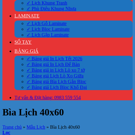
✓ Lịch Khung Tranh
✓ Phù Điêu Khung Nhựa
LAMINATE
✓ Lịch Gỗ Laminate
✓ Lịch Bloc Laminate
✓ Lịch Gập Laminate
SỔ TAY
BẢNG GIÁ
✓ Bảng giá In Lịch Tết 2026
✓ Bảng giá In Lịch Để Bàn
✓ Bảng giá in Lịch Lò xo 7 tờ
✓ Bảng giá Lịch Lò Xo Giữa
✓ Bảng giá Bìa Lịch Gắn Bloc
✓ Bảng giá Lịch Bloc Khổ Đại
Tư vấn & Đặt hàng: 0983 559 554
Bìa Lịch 40x60
Trang chủ
»
Mẫu Lịch
»
Bìa Lịch 40x60
Lọc