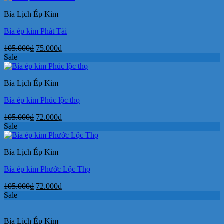
105.000₫.
là:
Bìa Lịch Ép Kim
75.000₫.
Bìa ép kim Phát Tài
Giá
Giá
105.000
₫
75.000
₫
gốc
hiện
Sale
là:
tại
105.000₫.
là:
Bìa Lịch Ép Kim
75.000₫.
Bìa ép kim Phúc lộc thọ
Giá
Giá
105.000
₫
72.000
₫
gốc
hiện
Sale
là:
tại
105.000₫.
là:
Bìa Lịch Ép Kim
72.000₫.
Bìa ép kim Phước Lộc Thọ
Giá
Giá
105.000
₫
72.000
₫
gốc
hiện
Sale
là:
tại
105.000₫.
là:
Bìa Lịch Ép Kim
72.000₫.