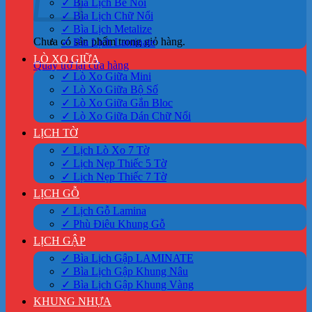
✓ Bìa Lịch Bế Nổi
✓ Bìa Lịch Chữ Nổi
✓ Bìa Lịch Metalize
Chưa có sản phẩm trong giỏ hàng.
✓ Bìa Lịch Laminate
LÒ XO GIỮA
Quay trở lại cửa hàng
✓ Lò Xo Giữa Mini
✓ Lò Xo Giữa Bộ Số
✓ Lò Xo Giữa Gắn Bloc
✓ Lò Xo Giữa Dán Chữ Nổi
LỊCH TỜ
✓ Lịch Lò Xo 7 Tờ
✓ Lịch Nẹp Thiếc 5 Tờ
✓ Lịch Nẹp Thiếc 7 Tờ
LỊCH GỖ
✓ Lịch Gỗ Lamina
✓ Phù Điêu Khung Gỗ
LỊCH GẬP
✓ Bìa Lịch Gập LAMINATE
✓ Bìa Lịch Gập Khung Nâu
✓ Bìa Lịch Gập Khung Vàng
KHUNG NHỰA