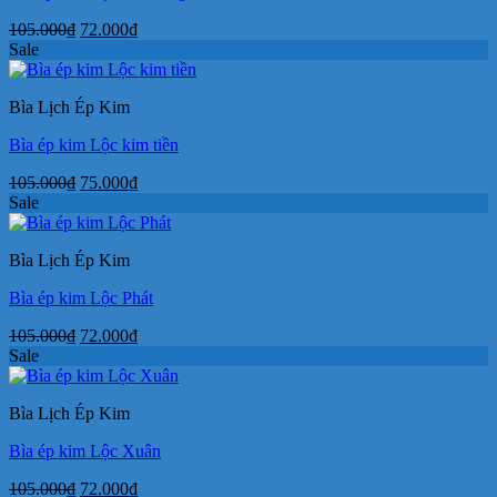
Giá
Giá
105.000
₫
72.000
₫
gốc
hiện
Sale
là:
tại
105.000₫.
là:
Bìa Lịch Ép Kim
72.000₫.
Bìa ép kim Lộc kim tiền
Giá
Giá
105.000
₫
75.000
₫
gốc
hiện
Sale
là:
tại
105.000₫.
là:
Bìa Lịch Ép Kim
75.000₫.
Bìa ép kim Lộc Phát
Giá
Giá
105.000
₫
72.000
₫
gốc
hiện
Sale
là:
tại
105.000₫.
là:
Bìa Lịch Ép Kim
72.000₫.
Bìa ép kim Lộc Xuân
Giá
Giá
105.000
₫
72.000
₫