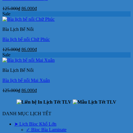
Giá
Giá
125.000
₫
86.000
₫
gốc
hiện
Sale
là:
tại
125.000₫.
là:
Bìa Lịch Bế Nổi
86.000₫.
Bìa lịch bế nổi Chữ Phúc
Giá
Giá
125.000
₫
86.000
₫
gốc
hiện
Sale
là:
tại
125.000₫.
là:
Bìa Lịch Bế Nổi
86.000₫.
Bìa lịch bế nổi Mai Xuân
Giá
Giá
125.000
₫
86.000
₫
gốc
hiện
là:
tại
125.000₫.
là:
86.000₫.
DANH MỤC LỊCH TẾT
➤ Lịch Bloc Khổ Lớn
✓ Bloc Bìa Laminate