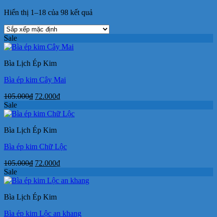
Hiển thị 1–18 của 98 kết quả
Sale
Bìa Lịch Ép Kim
Bìa ép kim Cây Mai
Giá
Giá
105.000
₫
72.000
₫
gốc
hiện
Sale
là:
tại
105.000₫.
là:
Bìa Lịch Ép Kim
72.000₫.
Bìa ép kim Chữ Lộc
Giá
Giá
105.000
₫
72.000
₫
gốc
hiện
Sale
là:
tại
105.000₫.
là:
Bìa Lịch Ép Kim
72.000₫.
Bìa ép kim Lộc an khang