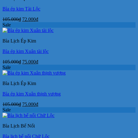
Bìa ép kim Tài Lộc
Giá
Giá
105.000
₫
72.000
₫
gốc
hiện
Sale
là:
tại
105.000₫.
là:
Bìa Lịch Ép Kim
72.000₫.
Bìa ép kim Xuân tài lộc
Giá
Giá
105.000
₫
75.000
₫
gốc
hiện
Sale
là:
tại
105.000₫.
là:
Bìa Lịch Ép Kim
75.000₫.
Bìa ép kim Xuân thịnh vượng
Giá
Giá
105.000
₫
75.000
₫
gốc
hiện
Sale
là:
tại
105.000₫.
là:
Bìa Lịch Bế Nổi
75.000₫.
Bìa lịch bế nổi Chữ Lộc