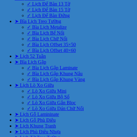
✓ Lịch Để Bàn 13 Tờ
✓ Lịch Để Bàn 15 Tờ
✓ Lịch Để Bàn Đứng
➤ Bìa Lịch Treo Tường
✓ Bìa Lịch Metalize
✓ Bìa Lịch Bế Nổi
✓ Bìa Lịch Chữ Nổi
✓ Bìa Lịch Offset 35×50
✓ Bìa Lịch Offset 40×60
➤ Lịch 52 Tuần
➤ Bìa Lịch Gập
✓ Bìa Lịch Gập Laminate
✓ Bìa Lịch Gập Khung Nâu
✓ Bìa Lịch Gập Khung Vàng
➤ Lịch Lò Xo Giữa
✓ Lò Xo Giữa Mini
✓ Lò Xo Giữa Bộ Số
✓ Lò Xo Giữa Gắn Bloc
✓ Lò Xo Giữa Dán Chữ Nổi
➤ Lịch Gỗ Lamininate
➤ Lịch Gỗ Phù Điêu
➤ Lịch Khung Tranh
➤ Lịch Phù Điêu Nhựa