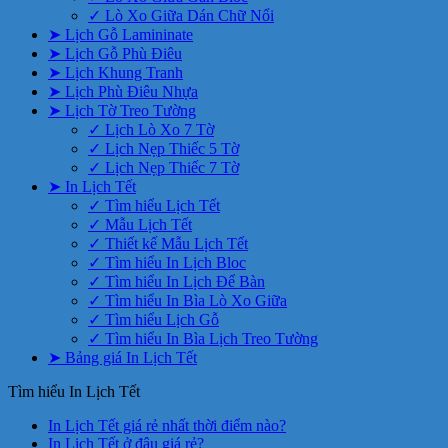
✓ Lò Xo Giữa Dán Chữ Nổi
➤ Lịch Gỗ Lamininate
➤ Lịch Gỗ Phù Điêu
➤ Lịch Khung Tranh
➤ Lịch Phù Điêu Nhựa
➤ Lịch Tờ Treo Tường
✓ Lịch Lò Xo 7 Tờ
✓ Lịch Nẹp Thiếc 5 Tờ
✓ Lịch Nẹp Thiếc 7 Tờ
➤ In Lịch Tết
✓ Tìm hiểu Lịch Tết
✓ Mẫu Lịch Tết
✓ Thiết kế Mẫu Lịch Tết
✓ Tìm hiểu In Lịch Bloc
✓ Tìm hiểu In Lịch Để Bàn
✓ Tìm hiểu In Bìa Lò Xo Giữa
✓ Tìm hiểu Lịch Gỗ
✓ Tìm hiểu In Bìa Lịch Treo Tường
➤ Bảng giá In Lịch Tết
Tìm hiểu In Lịch Tết
Không
In Lịch Tết giá rẻ nhất thời điểm nào?
Không
có
In Lịch Tết ở đâu giá rẻ?