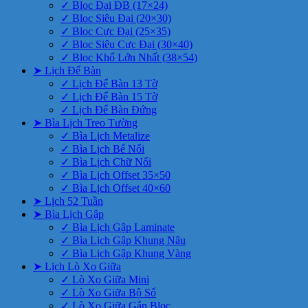
✓ Bloc Đại ĐB (17×24)
✓ Bloc Siêu Đại (20×30)
✓ Bloc Cực Đại (25×35)
✓ Bloc Siêu Cực Đại (30×40)
✓ Bloc Khổ Lớn Nhất (38×54)
➤ Lịch Để Bàn
✓ Lịch Để Bàn 13 Tờ
✓ Lịch Để Bàn 15 Tờ
✓ Lịch Để Bàn Đứng
➤ Bìa Lịch Treo Tường
✓ Bìa Lịch Metalize
✓ Bìa Lịch Bế Nổi
✓ Bìa Lịch Chữ Nổi
✓ Bìa Lịch Offset 35×50
✓ Bìa Lịch Offset 40×60
➤ Lịch 52 Tuần
➤ Bìa Lịch Gập
✓ Bìa Lịch Gập Laminate
✓ Bìa Lịch Gập Khung Nâu
✓ Bìa Lịch Gập Khung Vàng
➤ Lịch Lò Xo Giữa
✓ Lò Xo Giữa Mini
✓ Lò Xo Giữa Bộ Số
✓ Lò Xo Giữa Gắn Bloc