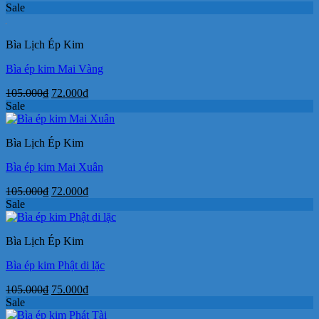
gốc
hiện
Sale
là:
tại
105.000₫.
là:
Bìa Lịch Ép Kim
72.000₫.
Bìa ép kim Mai Vàng
Giá
Giá
105.000
₫
72.000
₫
gốc
hiện
Sale
là:
tại
105.000₫.
là:
Bìa Lịch Ép Kim
72.000₫.
Bìa ép kim Mai Xuân
Giá
Giá
105.000
₫
72.000
₫
gốc
hiện
Sale
là:
tại
105.000₫.
là:
Bìa Lịch Ép Kim
72.000₫.
Bìa ép kim Phật di lặc
Giá
Giá
105.000
₫
75.000
₫
gốc
hiện
Sale
là:
tại