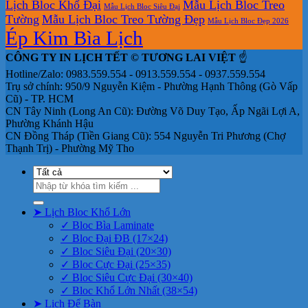
Lịch Bloc Khổ Đại
Mẫu Lịch Bloc Treo
Mẫu Lịch Bloc Siêu Đại
Tường
Mẫu Lịch Bloc Treo Tường Đẹp
Mẫu Lịch Bloc Đẹp 2026
Ép Kim Bìa Lịch
CÔNG TY IN LỊCH TẾT © TƯƠNG LAI VIỆT
☝️
Hotline/Zalo: 0983.559.554 - 0913.559.554 - 0937.559.554
Trụ sở chính: 950/9 Nguyễn Kiệm - Phường Hạnh Thông (Gò Vấp
Cũ) - TP. HCM
CN Tây Ninh (Long An Cũ): Đường Võ Duy Tạo, Ấp Ngãi Lợi A,
Phường Khánh Hậu
CN Đồng Tháp (Tiền Giang Cũ): 554 Nguyễn Tri Phương (Chợ
Thạnh Trị) - Phường Mỹ Tho
Tìm
kiếm:
➤ Lịch Bloc Khổ Lớn
✓ Bloc Bìa Laminate
✓ Bloc Đại ĐB (17×24)
✓ Bloc Siêu Đại (20×30)
✓ Bloc Cực Đại (25×35)
✓ Bloc Siêu Cực Đại (30×40)
✓ Bloc Khổ Lớn Nhất (38×54)
➤ Lịch Để Bàn