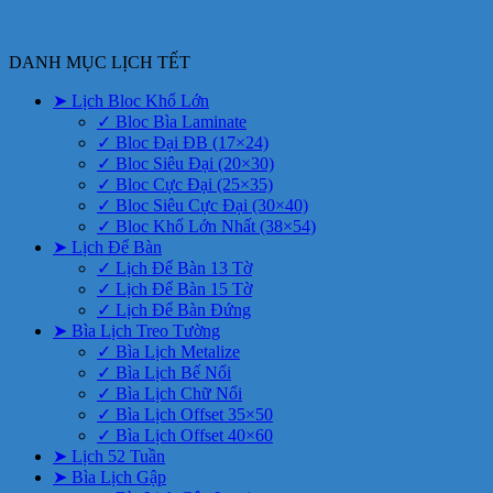
DANH MỤC LỊCH TẾT
➤ Lịch Bloc Khổ Lớn
✓ Bloc Bìa Laminate
✓ Bloc Đại ĐB (17×24)
✓ Bloc Siêu Đại (20×30)
✓ Bloc Cực Đại (25×35)
✓ Bloc Siêu Cực Đại (30×40)
✓ Bloc Khổ Lớn Nhất (38×54)
➤ Lịch Để Bàn
✓ Lịch Để Bàn 13 Tờ
✓ Lịch Để Bàn 15 Tờ
✓ Lịch Để Bàn Đứng
➤ Bìa Lịch Treo Tường
✓ Bìa Lịch Metalize
✓ Bìa Lịch Bế Nổi
✓ Bìa Lịch Chữ Nổi
✓ Bìa Lịch Offset 35×50
✓ Bìa Lịch Offset 40×60
➤ Lịch 52 Tuần
➤ Bìa Lịch Gập