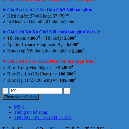
tại
90.000₫.
tphcm
➤ Giá Bìa Lịch Lò Xo Dán Chữ Nổi bao gồm
:
cm
✓ Kích thước: 37×68 hoặc 37×70
✓
In Metalize Dán nổi 3D hình tuỳ chọn:
➤ Giá Lịch Xo Xo Chữ Nổi chưa bao gồm
Vat và:
đ
đ
✓ Túi Nilon:
4.000
– Túi Giấy:
5.000
đ
✓ Ép kim
1 màu:
Vàng hoặc Bạc:
6.000
đ
✓ Khuôn ép Nội dung doanh nghiệp:
5.000
➤ Giá Lịch Lò Xo Giữa Dán Nổi tùy chọn Bloc:
đ
✓ Bloc Trung Màu 60gsm =>
95.000
đ
✓ Bloc Đại Lở (13x19cm) =>
100.000
đ
✓ Bloc Đại (14.5×20.5cm) =>
105.000
Lịch
lò
Thêm vào giỏ hàng
xo
giữa
Mô tả
dán
Thông tin bổ sung
nổi
THÔNG TIN THANH TOÁN
Lộc
Túi