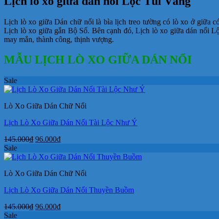
Lịch lò xo giữa dán nổi Lộc Túi Vàng
Vàng
số
Lịch lò xo giữa Dán chữ nổi là bìa lịch treo tường có lò xo ở giữa có
lượng
Lịch lò xo giữa gắn Bộ Số. Bên cạnh đó, Lịch lò xo giữa dán nổi 
may mắn, thành công, thịnh vượng.
MẪU LỊCH LÒ XO GIỮA DÁN NỔI
Sale
Lò Xo Giữa Dán Chữ Nổi
Lịch Lò Xo Giữa Dán Nổi Tài Lộc Như Ý
Giá
Giá
145.000
₫
96.000
₫
gốc
hiện
Sale
là:
tại
145.000₫.
là:
Lò Xo Giữa Dán Chữ Nổi
96.000₫.
Lịch Lò Xo Giữa Dán Nổi Thuyền Buồm
Giá
Giá
145.000
₫
96.000
₫
gốc
hiện
Sale