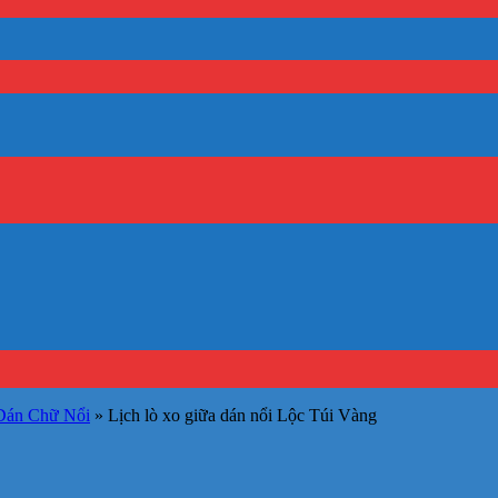
Dán Chữ Nổi
»
Lịch lò xo giữa dán nổi Lộc Túi Vàng