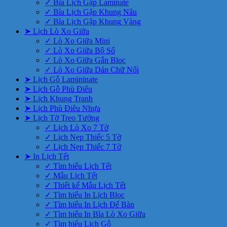
✓ Bìa Lịch Gập Laminate
✓ Bìa Lịch Gập Khung Nâu
✓ Bìa Lịch Gập Khung Vàng
➤ Lịch Lò Xo Giữa
✓ Lò Xo Giữa Mini
✓ Lò Xo Giữa Bộ Số
✓ Lò Xo Giữa Gắn Bloc
✓ Lò Xo Giữa Dán Chữ Nổi
➤ Lịch Gỗ Lamininate
➤ Lịch Gỗ Phù Điêu
➤ Lịch Khung Tranh
➤ Lịch Phù Điêu Nhựa
➤ Lịch Tờ Treo Tường
✓ Lịch Lò Xo 7 Tờ
✓ Lịch Nẹp Thiếc 5 Tờ
✓ Lịch Nẹp Thiếc 7 Tờ
➤ In Lịch Tết
✓ Tìm hiểu Lịch Tết
✓ Mẫu Lịch Tết
✓ Thiết kế Mẫu Lịch Tết
✓ Tìm hiểu In Lịch Bloc
✓ Tìm hiểu In Lịch Để Bàn
✓ Tìm hiểu In Bìa Lò Xo Giữa
✓ Tìm hiểu Lịch Gỗ