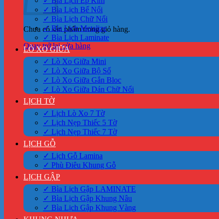
✓ Bìa Lịch Ép Kim
✓ Bìa Lịch Bế Nổi
✓ Bìa Lịch Chữ Nổi
✓ Bìa Lịch Metalize
Chưa có sản phẩm trong giỏ hàng.
✓ Bìa Lịch Laminate
Quay trở lại cửa hàng
LÒ XO GIỮA
✓ Lò Xo Giữa Mini
✓ Lò Xo Giữa Bộ Số
✓ Lò Xo Giữa Gắn Bloc
✓ Lò Xo Giữa Dán Chữ Nổi
LỊCH TỜ
✓ Lịch Lò Xo 7 Tờ
✓ Lịch Nẹp Thiếc 5 Tờ
✓ Lịch Nẹp Thiếc 7 Tờ
LỊCH GỖ
✓ Lịch Gỗ Lamina
✓ Phù Điêu Khung Gỗ
LỊCH GẬP
✓ Bìa Lịch Gập LAMINATE
✓ Bìa Lịch Gập Khung Nâu
✓ Bìa Lịch Gập Khung Vàng