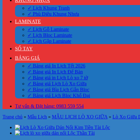
KHUNG NHỰA
✓ Lịch Khung Tranh
✓ Phù Điêu Khung Nhựa
LAMINATE
✓ Lịch Gỗ Laminate
✓ Lịch Bloc Laminate
✓ Lịch Gập Laminate
SỔ TAY
BẢNG GIÁ
✓ Bảng giá In Lịch Tết 2026
✓ Bảng giá In Lịch Để Bàn
✓ Bảng giá in Lịch Lò xo 7 tờ
✓ Bảng giá Lịch Lò Xo Giữa
✓ Bảng giá Bìa Lịch Gắn Bloc
✓ Bảng giá Lịch Bloc Khổ Đại
Tư vấn & Đặt hàng: 0983 559 554
Trang chủ
»
Mẫu Lịch
»
MẪU LỊCH LÒ XO GIỮA
»
Lò Xo Giữa 