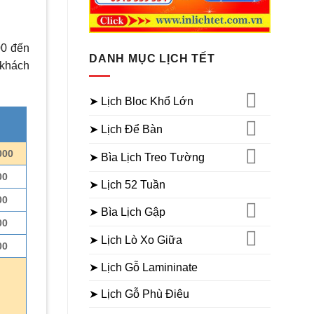
00 đến
DANH MỤC LỊCH TẾT
 khách
➤ Lịch Bloc Khổ Lớn
➤ Lịch Để Bàn
000
➤ Bìa Lịch Treo Tường
00
➤ Lịch 52 Tuần
00
➤ Bìa Lịch Gập
00
➤ Lịch Lò Xo Giữa
00
➤ Lịch Gỗ Lamininate
➤ Lịch Gỗ Phù Điêu