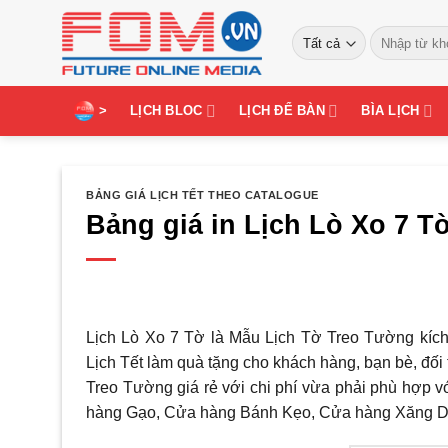
Bỏ
Tìm
qua
kiếm:
nội
dung
>
LỊCH BLOC
LỊCH ĐỂ BÀN
BÌA LỊCH
BẢNG GIÁ LỊCH TẾT THEO CATALOGUE
Bảng giá in Lịch Lò Xo 7 T
Lịch Lò Xo 7 Tờ là Mẫu Lịch Tờ Treo Tường kích
Lịch Tết làm quà tặng cho khách hàng, bạn bè, đối
Treo Tường giá rẻ với chi phí vừa phải phù hợp 
hàng Gạo, Cửa hàng Bánh Kẹo, Cửa hàng Xăng D