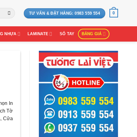
0
TƯ VẤN & ĐẶT HÀNG: 0983 559 554
G NHỰA
LAMINATE
SỔ TAY
BẢNG GIÁ
họn In
ịch Tờ
s, Cửa