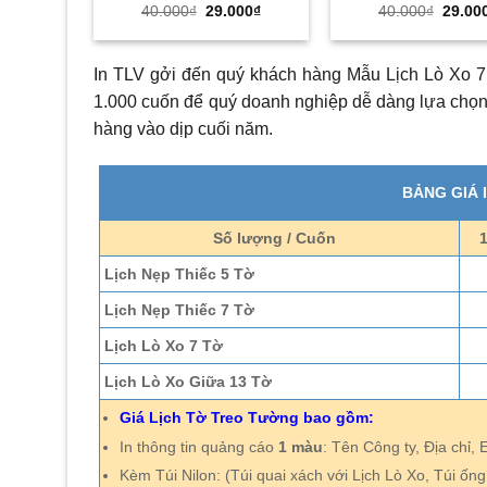
Giá
Giá
Giá
40.000
₫
29.000
₫
40.000
₫
29.00
gốc
hiện
gốc
là:
tại
là:
40.000₫.
là:
40.000
29.000₫.
In TLV gởi đến quý khách hàng Mẫu Lịch Lò Xo 7
1.000 cuốn để quý doanh nghiệp dễ dàng lựa chọn 
hàng vào dịp cuối năm.
BẢNG GIÁ 
Số lượng / Cuốn
Lịch Nẹp Thiếc 5 Tờ
Lịch Nẹp Thiếc 7 Tờ
Lịch Lò Xo 7 Tờ
Lịch Lò Xo Giữa 13 Tờ
Giá Lịch Tờ Treo Tường bao gồm:
In thông tin quảng cáo
1 màu
: Tên Công ty, Địa chỉ, 
Kèm Túi Nilon: (Túi quai xách với Lịch Lò Xo, Túi ống