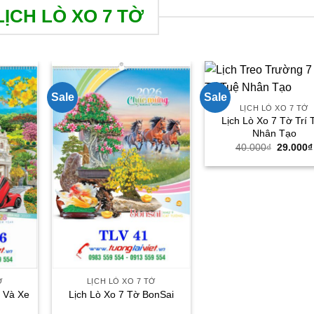
ỊCH LÒ XO 7 TỜ
Sale
Sale
LỊCH LÒ XO 7 TỜ
Lịch Lò Xo 7 Tờ Trí 
Nhân Tạo
Giá
40.000
₫
29.000
₫
gốc
là:
40.000₫
Ờ
LỊCH LÒ XO 7 TỜ
 Và Xe
Lịch Lò Xo 7 Tờ BonSai