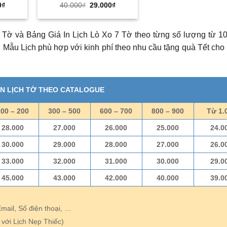
Giá
Giá
Giá
0
₫
40.000
₫
29.000
₫
hiện
gốc
hiện
tại
là:
tại
₫.
là:
40.000₫.
là:
29.000₫.
29.000₫.
 Tờ và Bảng Giá In Lịch Lò Xo 7 Tờ theo từng số lượng từ 1
Mẫu Lịch phù hợp với kinh phí theo nhu cầu tặng quà Tết cho
IN LỊCH TỜ THEO CATALOGUE
100 – 200
300 – 500
600 – 700
800 – 900
Từ 1.
28.000
27.000
26.000
25.000
24.0
30.000
29.000
28.000
27.000
26.0
33.000
32.000
31.000
30.000
29.0
45.000
43.000
42.000
40.000
39.0
Email, Số điện thoại, …
 với Lịch Nẹp Thiếc)