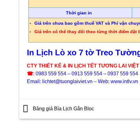
Thời gian in
Giá trên chưa bao gồm thuế VAT và Phí vận chuy
Giá trên có thể thay đổi theo từng thời điểm đặt l
In Lịch Lò xo 7 tờ Treo Tườn
CTY THIẾT KẾ & IN LỊCH TẾT TƯƠNG LAI VIỆT
☎
: 0983 559 554 – 0913 559 554 – 0937 559 554
Email: lichtet@tuonglaiviet.vn – Web: www.intlv.vn
Bảng giá Bìa Lịch Gắn Bloc