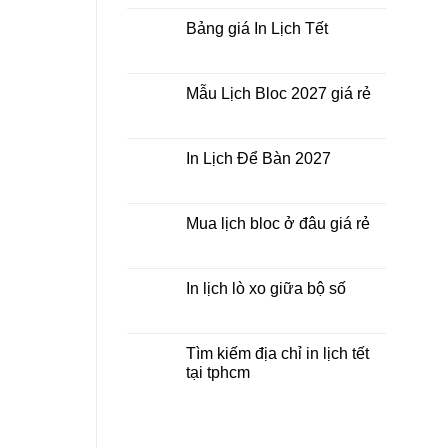
nhất
Tết
bình
thời
ở
luận
Bảng giá In Lịch Tết
điểm
đâu
ở
nào?
giá
Công
Không
rẻ?
ty
có
In
bình
Lịch
luận
Mẫu Lịch Bloc 2027 giá rẻ
Tết
ở
2027
Bảng
Không
giá
có
In
bình
Lịch
luận
In Lịch Để Bàn 2027
Tết
ở
Mẫu
Không
Lịch
có
Bloc
bình
2027
luận
Mua lịch bloc ở đâu giá rẻ
giá
ở
rẻ
In
Không
Lịch
có
Để
bình
Bàn
luận
In lịch lò xo giữa bộ số
2027
ở
Mua
Không
lịch
có
bloc
bình
ở
luận
Tìm kiếm địa chỉ in lịch tết
đâu
ở
tại tphcm
giá
In
rẻ
lịch
Không
lò
có
xo
bình
giữa
luận
bộ
ở