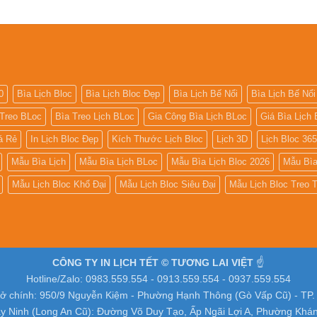
0
Bìa Lịch Bloc
Bìa Lịch Bloc Đẹp
Bìa Lịch Bế Nổi
Bìa Lịch Bế Nổi
 Treo BLoc
Bìa Treo Lịch BLoc
Gia Công Bìa Lịch BLoc
Giá Bìa Lịch 
iá Rẻ
In Lịch Bloc Đẹp
Kích Thước Lịch Bloc
Lịch 3D
Lịch Bloc 36
Mẫu Bìa Lịch
Mẫu Bìa Lịch BLoc
Mẫu Bìa Lịch Bloc 2026
Mẫu Bìa
Mẫu Lịch Bloc Khổ Đại
Mẫu Lịch Bloc Siêu Đại
Mẫu Lịch Bloc Treo
CÔNG TY IN LỊCH TẾT © TƯƠNG LAI VIỆT
☝️
Hotline/Zalo: 0983.559.554 - 0913.559.554 - 0937.559.554
sở chính: 950/9 Nguyễn Kiệm - Phường Hạnh Thông (Gò Vấp Cũ) - TP
y Ninh (Long An Cũ): Đường Võ Duy Tạo, Ấp Ngãi Lợi A, Phường Khá