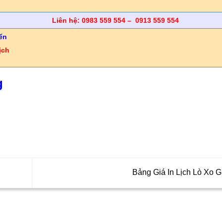
Liên hệ: 0983 559 554 – 0913 559 554
ển
ịch
g
Bảng Giá In Lịch Lò Xo 