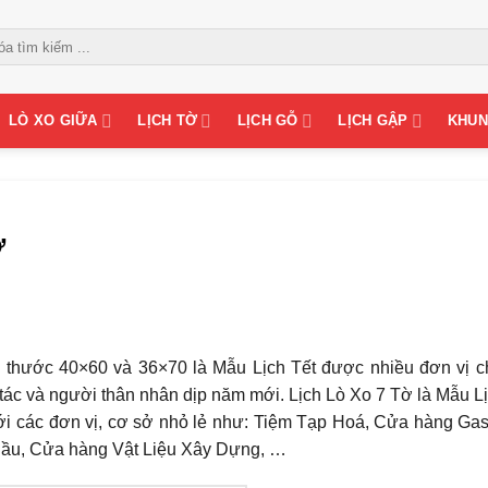
LÒ XO GIỮA
LỊCH TỜ
LỊCH GỖ
LỊCH GẬP
KHUN
ờ
 thước 40×60 và 36×70 là Mẫu Lịch Tết được nhiều đơn vị c
 tác và người thân nhân dịp năm mới. Lịch Lò Xo 7 Tờ là Mẫu L
với các đơn vị, cơ sở nhỏ lẻ như: Tiệm Tạp Hoá, Cửa hàng Ga
ầu, Cửa hàng Vật Liệu Xây Dựng, …