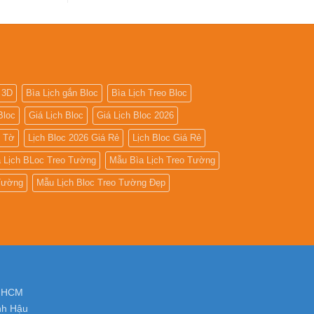
số
Tìm
kiếm
địa
chỉ
in
lịch
tết
tại
tphcm
 3D
Bìa Lịch gắn Bloc
Bìa Lịch Treo Bloc
Bloc
Giá Lịch Bloc
Giá Lịch Bloc 2026
5 Tờ
Lịch Bloc 2026 Giá Rẻ
Lịch Bloc Giá Rẻ
 Lịch BLoc Treo Tường
Mẫu Bìa Lịch Treo Tường
 Tường
Mẫu Lịch Bloc Treo Tường Đẹp
. HCM
nh Hậu