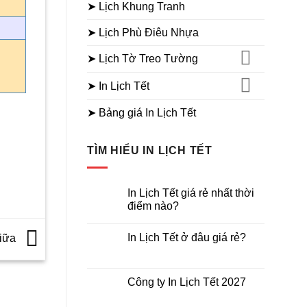
➤ Lịch Khung Tranh
➤ Lịch Phù Điêu Nhựa
➤ Lịch Tờ Treo Tường
➤ In Lịch Tết
➤ Bảng giá In Lịch Tết
TÌM HIỂU IN LỊCH TẾT
In Lịch Tết giá rẻ nhất thời
điểm nào?
Không
có
In Lịch Tết ở đâu giá rẻ?
Giữa
bình
luận
Không
ở
có
In
bình
Lịch
luận
Công ty In Lịch Tết 2027
Tết
ở
giá
In
Không
rẻ
Lịch
có