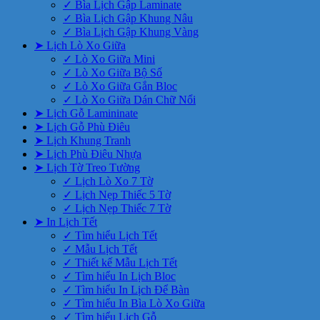
✓ Bìa Lịch Gập Laminate
✓ Bìa Lịch Gập Khung Nâu
✓ Bìa Lịch Gập Khung Vàng
➤ Lịch Lò Xo Giữa
✓ Lò Xo Giữa Mini
✓ Lò Xo Giữa Bộ Số
✓ Lò Xo Giữa Gắn Bloc
✓ Lò Xo Giữa Dán Chữ Nổi
➤ Lịch Gỗ Lamininate
➤ Lịch Gỗ Phù Điêu
➤ Lịch Khung Tranh
➤ Lịch Phù Điêu Nhựa
➤ Lịch Tờ Treo Tường
✓ Lịch Lò Xo 7 Tờ
✓ Lịch Nẹp Thiếc 5 Tờ
✓ Lịch Nẹp Thiếc 7 Tờ
➤ In Lịch Tết
✓ Tìm hiểu Lịch Tết
✓ Mẫu Lịch Tết
✓ Thiết kế Mẫu Lịch Tết
✓ Tìm hiểu In Lịch Bloc
✓ Tìm hiểu In Lịch Để Bàn
✓ Tìm hiểu In Bìa Lò Xo Giữa
✓ Tìm hiểu Lịch Gỗ