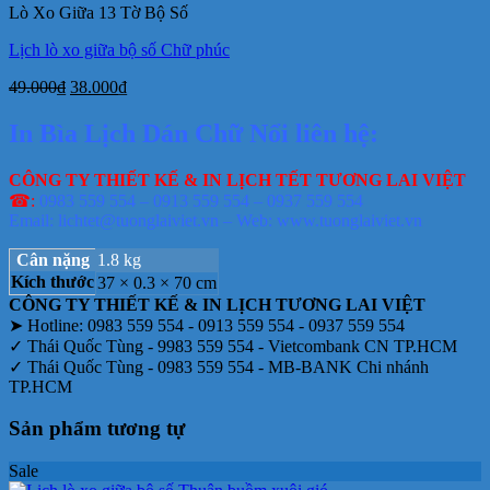
Lò Xo Giữa 13 Tờ Bộ Số
190.000₫.
Lịch lò xo giữa bộ số Chữ phúc
Giá
Giá
49.000
₫
38.000
₫
gốc
hiện
là:
tại
In Bìa Lịch Dán Chữ Nổi liên hệ:
49.000₫.
là:
38.000₫.
CÔNG TY THIẾT KẾ & IN LỊCH TẾT TƯƠNG LAI VIỆT
☎:
0983 559 554 – 0913 559 554 – 0937 559 554
Email: lichtet@tuonglaiviet.vn – Web: www.tuonglaiviet.vn
Cân nặng
1.8 kg
Kích thước
37 × 0.3 × 70 cm
CÔNG TY THIẾT KẾ & IN LỊCH TƯƠNG LAI VIỆT
➤ Hotline: 0983 559 554 - 0913 559 554 - 0937 559 554
✓ Thái Quốc Tùng - 9983 559 554 - Vietcombank CN TP.HCM
✓ Thái Quốc Tùng - 0983 559 554 - MB-BANK Chi nhánh
TP.HCM
Sản phẩm tương tự
Sale