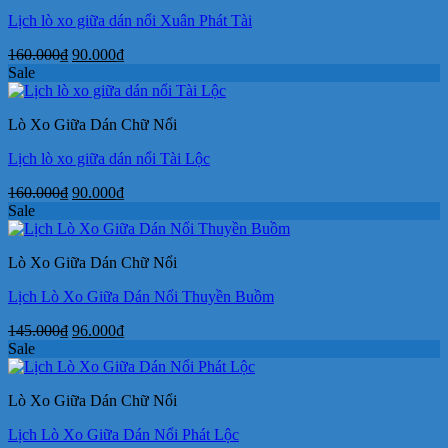
Lịch lò xo giữa dán nổi Xuân Phát Tài
Giá
Giá
160.000
₫
90.000
₫
gốc
hiện
Sale
là:
tại
160.000₫.
là:
Lò Xo Giữa Dán Chữ Nổi
90.000₫.
Lịch lò xo giữa dán nổi Tài Lộc
Giá
Giá
160.000
₫
90.000
₫
gốc
hiện
Sale
là:
tại
160.000₫.
là:
Lò Xo Giữa Dán Chữ Nổi
90.000₫.
Lịch Lò Xo Giữa Dán Nổi Thuyền Buồm
Giá
Giá
145.000
₫
96.000
₫
gốc
hiện
Sale
là:
tại
145.000₫.
là:
Lò Xo Giữa Dán Chữ Nổi
96.000₫.
Lịch Lò Xo Giữa Dán Nổi Phát Lộc