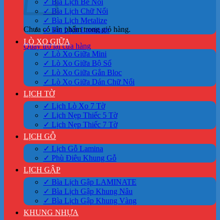
✓ Bìa Lịch Bế Nổi
✓ Bìa Lịch Chữ Nổi
✓ Bìa Lịch Metalize
Chưa có sản phẩm trong giỏ hàng.
✓ Bìa Lịch Laminate
LÒ XO GIỮA
Quay trở lại cửa hàng
✓ Lò Xo Giữa Mini
✓ Lò Xo Giữa Bộ Số
✓ Lò Xo Giữa Gắn Bloc
✓ Lò Xo Giữa Dán Chữ Nổi
LỊCH TỜ
✓ Lịch Lò Xo 7 Tờ
✓ Lịch Nẹp Thiếc 5 Tờ
✓ Lịch Nẹp Thiếc 7 Tờ
LỊCH GỖ
✓ Lịch Gỗ Lamina
✓ Phù Điêu Khung Gỗ
LỊCH GẬP
✓ Bìa Lịch Gập LAMINATE
✓ Bìa Lịch Gập Khung Nâu
✓ Bìa Lịch Gập Khung Vàng
KHUNG NHỰA