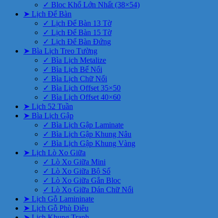
✓ Bloc Khổ Lớn Nhất (38×54)
➤ Lịch Để Bàn
✓ Lịch Để Bàn 13 Tờ
✓ Lịch Để Bàn 15 Tờ
✓ Lịch Để Bàn Đứng
➤ Bìa Lịch Treo Tường
✓ Bìa Lịch Metalize
✓ Bìa Lịch Bế Nổi
✓ Bìa Lịch Chữ Nổi
✓ Bìa Lịch Offset 35×50
✓ Bìa Lịch Offset 40×60
➤ Lịch 52 Tuần
➤ Bìa Lịch Gập
✓ Bìa Lịch Gập Laminate
✓ Bìa Lịch Gập Khung Nâu
✓ Bìa Lịch Gập Khung Vàng
➤ Lịch Lò Xo Giữa
✓ Lò Xo Giữa Mini
✓ Lò Xo Giữa Bộ Số
✓ Lò Xo Giữa Gắn Bloc
✓ Lò Xo Giữa Dán Chữ Nổi
➤ Lịch Gỗ Lamininate
➤ Lịch Gỗ Phù Điêu
➤ Lịch Khung Tranh