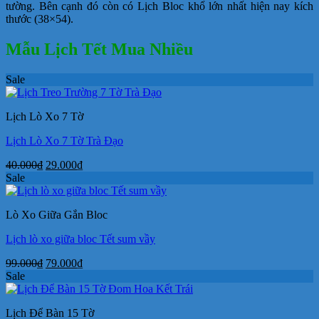
tường. Bên cạnh đó còn có Lịch Bloc khổ lớn nhất hiện nay kích
thước (38×54).
Mẫu Lịch Tết Mua Nhiều
Sale
Lịch Lò Xo 7 Tờ
Lịch Lò Xo 7 Tờ Trà Đạo
Giá
Giá
40.000
₫
29.000
₫
gốc
hiện
Sale
là:
tại
40.000₫.
là:
Lò Xo Giữa Gắn Bloc
29.000₫.
Lịch lò xo giữa bloc Tết sum vầy
Giá
Giá
99.000
₫
79.000
₫
gốc
hiện
Sale
là:
tại
99.000₫.
là:
Lịch Để Bàn 15 Tờ
79.000₫.