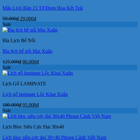
Mẫu Lịch Bàn 15 Tờ Đom Hoa Kết Trái
Giá
Giá
59.000
₫
29.000
₫
gốc
hiện
Sale
là:
tại
59.000₫.
là:
Bìa Lịch Bế Nổi
29.000₫.
Bìa lịch bế nổi Mai Xuân
Giá
Giá
125.000
₫
86.000
₫
gốc
hiện
Sale
là:
tại
125.000₫.
là:
Lịch Gỗ LAMINATE
86.000₫.
Lịch gỗ laminate Lộc Khai Xuân
Giá
Giá
180.000
₫
95.000
₫
gốc
hiện
Sale
là:
tại
180.000₫.
là:
Lịch Bloc Siêu Cực Đại 30x40
95.000₫.
Lịch bloc siêu cực đại 30×40 Phong Cảnh Việt Nam