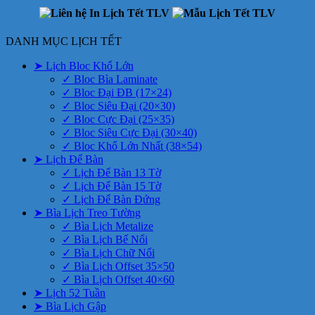
DANH MỤC LỊCH TẾT
➤ Lịch Bloc Khổ Lớn
✓ Bloc Bìa Laminate
✓ Bloc Đại ĐB (17×24)
✓ Bloc Siêu Đại (20×30)
✓ Bloc Cực Đại (25×35)
✓ Bloc Siêu Cực Đại (30×40)
✓ Bloc Khổ Lớn Nhất (38×54)
➤ Lịch Để Bàn
✓ Lịch Để Bàn 13 Tờ
✓ Lịch Để Bàn 15 Tờ
✓ Lịch Để Bàn Đứng
➤ Bìa Lịch Treo Tường
✓ Bìa Lịch Metalize
✓ Bìa Lịch Bế Nổi
✓ Bìa Lịch Chữ Nổi
✓ Bìa Lịch Offset 35×50
✓ Bìa Lịch Offset 40×60
➤ Lịch 52 Tuần
➤ Bìa Lịch Gập