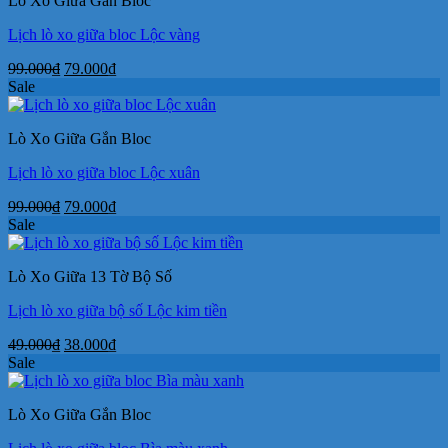
Lò Xo Giữa Gắn Bloc
79.000₫.
Lịch lò xo giữa bloc Lộc vàng
Giá
Giá
99.000
₫
79.000
₫
gốc
hiện
Sale
là:
tại
99.000₫.
là:
Lò Xo Giữa Gắn Bloc
79.000₫.
Lịch lò xo giữa bloc Lộc xuân
Giá
Giá
99.000
₫
79.000
₫
gốc
hiện
Sale
là:
tại
99.000₫.
là:
Lò Xo Giữa 13 Tờ Bộ Số
79.000₫.
Lịch lò xo giữa bộ số Lộc kim tiền
Giá
Giá
49.000
₫
38.000
₫
gốc
hiện
Sale
là:
tại
49.000₫.
là:
Lò Xo Giữa Gắn Bloc
38.000₫.