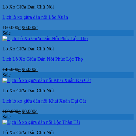
145.000₫.
là:
Lò Xo Giữa Dán Chữ Nổi
96.000₫.
Lịch lò xo giữa dán nổi Lộc Xuân
Giá
Giá
160.000
₫
90.000
₫
gốc
hiện
Sale
là:
tại
160.000₫.
là:
Lò Xo Giữa Dán Chữ Nổi
90.000₫.
Lịch Lò Xo Giữa Dán Nổi Phúc Lộc Thọ
Giá
Giá
145.000
₫
96.000
₫
gốc
hiện
Sale
là:
tại
145.000₫.
là:
Lò Xo Giữa Dán Chữ Nổi
96.000₫.
Lịch lò xo giữa dán nổi Khai Xuân Đại Cát
Giá
Giá
160.000
₫
90.000
₫
gốc
hiện
Sale
là:
tại
160.000₫.
là:
Lò Xo Giữa Dán Chữ Nổi
90.000₫.