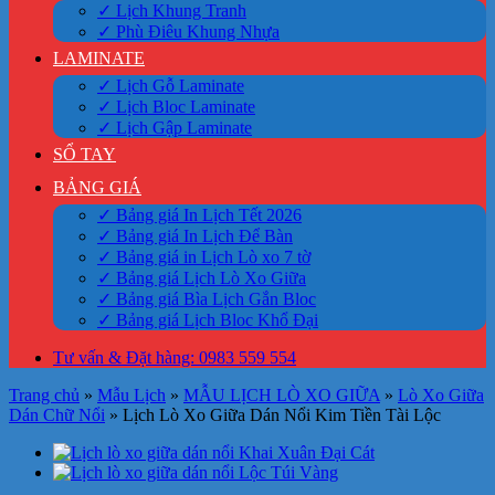
✓ Lịch Khung Tranh
✓ Phù Điêu Khung Nhựa
LAMINATE
✓ Lịch Gỗ Laminate
✓ Lịch Bloc Laminate
✓ Lịch Gập Laminate
SỔ TAY
BẢNG GIÁ
✓ Bảng giá In Lịch Tết 2026
✓ Bảng giá In Lịch Để Bàn
✓ Bảng giá in Lịch Lò xo 7 tờ
✓ Bảng giá Lịch Lò Xo Giữa
✓ Bảng giá Bìa Lịch Gắn Bloc
✓ Bảng giá Lịch Bloc Khổ Đại
Tư vấn & Đặt hàng: 0983 559 554
Trang chủ
»
Mẫu Lịch
»
MẪU LỊCH LÒ XO GIỮA
»
Lò Xo Giữa
Dán Chữ Nổi
»
Lịch Lò Xo Giữa Dán Nổi Kim Tiền Tài Lộc