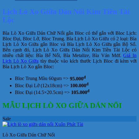
Kim
Tiền
Lịch Lò Xo Giữa Dán Nổi Kim Tiền Tài
Tài
Lộc
Lộc
số
lượng
Bìa Lò Xo Giữa Dán Chữ Nổi gắn Bloc có thể gắn với Bloc Lịch:
Bloc Đại, Bloc Lở, Bloc Trung. Bìa Lịch Lò Xo Giữa có 2 loại: Bìa
Lịch Lò Xo Giữa gắn Bloc và Bìa Lịch Lò Xo Giữa gắn Bộ Số.
Bên cạnh đó, Lịch Lò Xo Giữa Dán Nổi Kim Tiền Tài Lộc có
nhiều chất liệu: Bìa Bế Nổi, Bìa Metalize, Bìa Ván Mdf.
Giá In
Lịch Lò Xo Giữa
tùy thuộc vào kích thước Lịch Bloc đi kèm với
Bìa Lịch Lò Xo gắn Bloc:
đ
Bloc Trung Màu 60gsm =>
95.000
đ
Bloc Đại Lở (12x18cm) =>
100.000
đ
Bloc Đại (14.5×20.5cm) =>
105.000
MẪU LỊCH LÒ XO GIỮA DÁN NỔI
Sale
Lò Xo Giữa Dán Chữ Nổi