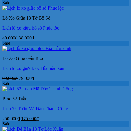
gốc
hiện
Sale
là:
tại
250.000₫.
là:
Lò Xo Giữa 13 Tờ Bộ Số
170.000₫.
Lịch lò xo giữa bộ số Phúc lộc
Giá
Giá
49.000
₫
38.000
₫
gốc
hiện
Sale
là:
tại
49.000₫.
là:
Lò Xo Giữa Gắn Bloc
38.000₫.
Lịch lò xo giữa bloc Bìa màu xanh
Giá
Giá
99.000
₫
79.000
₫
gốc
hiện
Sale
là:
tại
99.000₫.
là:
Bloc 52 Tuần
79.000₫.
Lịch 52 Tuần Mã Đáo Thành Công
Giá
Giá
250.000
₫
175.000
₫
gốc
hiện
Sale
là:
tại