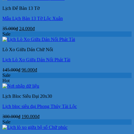
250.000₫.
là:
Lịch Để Bàn 13 Tờ
175.000₫.
Mẫu Lịch Bàn 13 Tờ Lộc Xuân
Giá
Giá
35.000
₫
24.000
₫
gốc
hiện
Sale
là:
tại
35.000₫.
là:
Lò Xo Giữa Dán Chữ Nổi
24.000₫.
Lịch Lò Xo Giữa Dán Nổi Phát Tài
Giá
Giá
145.000
₫
96.000
₫
gốc
hiện
Sale
là:
tại
Hot
145.000₫.
là:
96.000₫.
Lịch Bloc Siêu Đại 20x30
Lịch bloc siêu đại Phong Thủy Tài Lộc
Giá
Giá
300.000
₫
190.000
₫
gốc
hiện
Sale
là:
tại
300.000₫.
là: