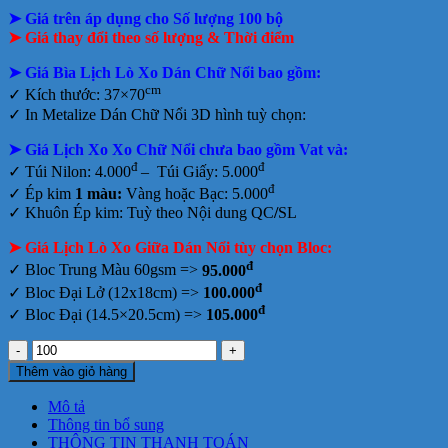
gốc
hiện
tại
➤ Giá trên áp dụng cho Số lượng 100 bộ
là:
tại
tphcm
145.000₫.
là:
➤ Giá thay đổi theo số lượng & Thời điểm
96.000₫.
➤ Giá Bìa Lịch Lò Xo Dán Chữ Nổi bao gồm
:
cm
✓ Kích thước: 37×70
✓
In Metalize Dán Chữ Nổi 3D hình tuỳ chọn:
➤ Giá Lịch Xo Xo Chữ Nổi chưa bao gồm
Vat và:
đ
đ
✓ Túi Nilon: 4.000
– Túi Giấy: 5.000
đ
✓ Ép kim
1 màu:
Vàng hoặc Bạc: 5.000
✓ Khuôn Ép kim: Tuỳ theo Nội dung QC
/
SL
➤ Giá Lịch Lò Xo Giữa Dán Nổi tùy chọn Bloc:
đ
✓ Bloc Trung Màu 60gsm =>
95.000
đ
✓ Bloc Đại Lở (12x18cm) =>
100.000
đ
✓ Bloc Đại (14.5×20.5cm) =>
105.000
Lịch
Lò
Thêm vào giỏ hàng
Xo
Giữa
Mô tả
Dán
Thông tin bổ sung
Nổi
THÔNG TIN THANH TOÁN