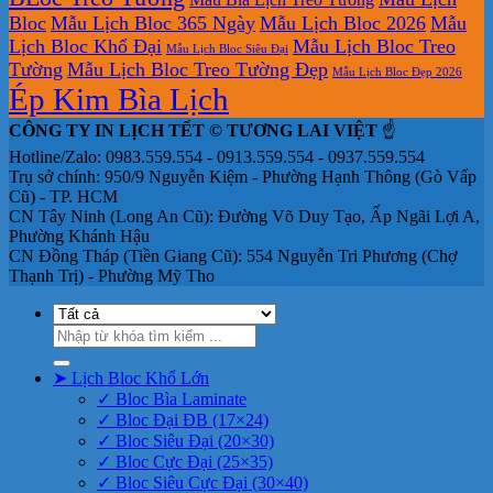
Bloc
Mẫu Lịch Bloc 365 Ngày
Mẫu Lịch Bloc 2026
Mẫu
Lịch Bloc Khổ Đại
Mẫu Lịch Bloc Treo
Mẫu Lịch Bloc Siêu Đại
Tường
Mẫu Lịch Bloc Treo Tường Đẹp
Mẫu Lịch Bloc Đẹp 2026
Ép Kim Bìa Lịch
CÔNG TY IN LỊCH TẾT © TƯƠNG LAI VIỆT
☝️
Hotline/Zalo: 0983.559.554 - 0913.559.554 - 0937.559.554
Trụ sở chính: 950/9 Nguyễn Kiệm - Phường Hạnh Thông (Gò Vấp
Cũ) - TP. HCM
CN Tây Ninh (Long An Cũ): Đường Võ Duy Tạo, Ấp Ngãi Lợi A,
Phường Khánh Hậu
CN Đồng Tháp (Tiền Giang Cũ): 554 Nguyễn Tri Phương (Chợ
Thạnh Trị) - Phường Mỹ Tho
Tìm
kiếm:
➤ Lịch Bloc Khổ Lớn
✓ Bloc Bìa Laminate
✓ Bloc Đại ĐB (17×24)
✓ Bloc Siêu Đại (20×30)
✓ Bloc Cực Đại (25×35)
✓ Bloc Siêu Cực Đại (30×40)