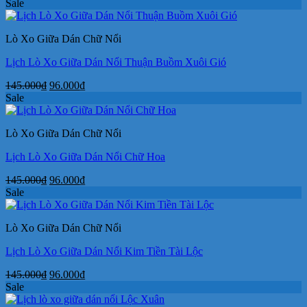
gốc
hiện
Sale
là:
tại
145.000₫.
là:
Lò Xo Giữa Dán Chữ Nổi
96.000₫.
Lịch Lò Xo Giữa Dán Nổi Thuận Buồm Xuôi Gió
Giá
Giá
145.000
₫
96.000
₫
gốc
hiện
Sale
là:
tại
145.000₫.
là:
Lò Xo Giữa Dán Chữ Nổi
96.000₫.
Lịch Lò Xo Giữa Dán Nổi Chữ Hoa
Giá
Giá
145.000
₫
96.000
₫
gốc
hiện
Sale
là:
tại
145.000₫.
là:
Lò Xo Giữa Dán Chữ Nổi
96.000₫.
Lịch Lò Xo Giữa Dán Nổi Kim Tiền Tài Lộc
Giá
Giá
145.000
₫
96.000
₫
gốc
hiện
Sale
là:
tại