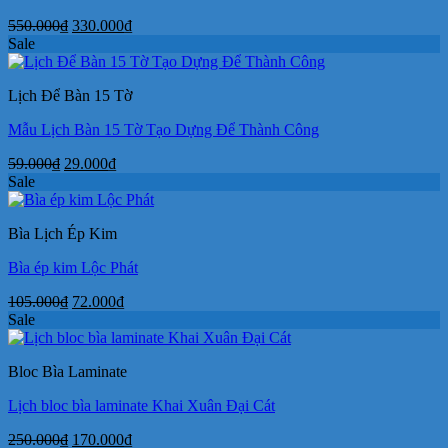
Giá
Giá
550.000
₫
330.000
₫
gốc
hiện
Sale
là:
tại
550.000₫.
là:
Lịch Để Bàn 15 Tờ
330.000₫.
Mẫu Lịch Bàn 15 Tờ Tạo Dựng Để Thành Công
Giá
Giá
59.000
₫
29.000
₫
gốc
hiện
Sale
là:
tại
59.000₫.
là:
Bìa Lịch Ép Kim
29.000₫.
Bìa ép kim Lộc Phát
Giá
Giá
105.000
₫
72.000
₫
gốc
hiện
Sale
là:
tại
105.000₫.
là:
Bloc Bìa Laminate
72.000₫.
Lịch bloc bìa laminate Khai Xuân Đại Cát
Giá
Giá
250.000
₫
170.000
₫