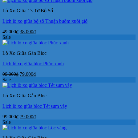
Lò Xo Giữa 13 Tờ Bộ Số
Lịch lò xo giữa bộ số Thuận buồm xuôi gió
Giá
Giá
49.000
₫
38.000
₫
gốc
hiện
Sale
là:
tại
49.000₫.
là:
Lò Xo Giữa Gắn Bloc
38.000₫.
Lịch lò xo giữa bloc Phúc xanh
Giá
Giá
99.000
₫
79.000
₫
gốc
hiện
Sale
là:
tại
99.000₫.
là:
Lò Xo Giữa Gắn Bloc
79.000₫.
Lịch lò xo giữa bloc Tết sum vầy
Giá
Giá
99.000
₫
79.000
₫
gốc
hiện
Sale
là:
tại
99.000₫.
là: