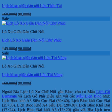
Lịch lò xo giữa dán nổi Lộc Thần Tài
Giá
Giá
160.000
₫
90.000
₫
gốc
hiện
Sale
là:
tại
160.000₫.
là:
Lò Xo Giữa Dán Chữ Nổi
90.000₫.
Lịch Lò Xo Giữa Dán Nổi Chữ Phúc
Giá
Giá
145.000
₫
96.000
₫
gốc
hiện
Sale
là:
tại
145.000₫.
là:
Lò Xo Giữa Dán Chữ Nổi
96.000₫.
Lịch lò xo giữa dán nổi Lộc Túi Vàng
Giá
Giá
160.000
₫
90.000
₫
gốc
hiện
Ngoài Bìa Lịch Lò Xo Chữ Nổi gắn Bloc, còn có Mẫu
Lịch Gỗ
là:
tại
Laminate
và Lịch Gỗ Phù Điêu gắn với các
Mẫu Lịch Bloc
như:
160.000₫.
là:
Lịch Bloc khổ A3 Siêu Cực Đại (30×40), Lịch Bloc khổ Cực Đại
90.000₫.
(25×35), Lịch Bloc Khổ A4 Siêu Đại (20×30), Lịch Bloc Khổ Đại
(17×24), Lịch Bloc Đại khổ A5 (15×20) gắn với Bìa Lịch treo