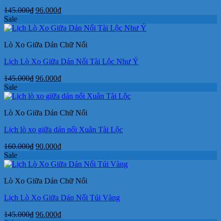
Giá
Giá
145.000
₫
96.000
₫
gốc
hiện
Sale
là:
tại
145.000₫.
là:
Lò Xo Giữa Dán Chữ Nổi
96.000₫.
Lịch Lò Xo Giữa Dán Nổi Tài Lộc Như Ý
Giá
Giá
145.000
₫
96.000
₫
gốc
hiện
Sale
là:
tại
145.000₫.
là:
Lò Xo Giữa Dán Chữ Nổi
96.000₫.
Lịch lò xo giữa dán nổi Xuân Tài Lộc
Giá
Giá
160.000
₫
90.000
₫
gốc
hiện
Sale
là:
tại
160.000₫.
là:
Lò Xo Giữa Dán Chữ Nổi
90.000₫.
Lịch Lò Xo Giữa Dán Nổi Túi Vàng
Giá
Giá
145.000
₫
96.000
₫