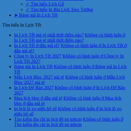
✓ Tìm hiểu Lịch Gỗ
✓ Tìm hiểu In Bìa Lịch Treo Tường
➤ Bảng giá In Lịch Tết
Tìm hiểu In Lịch Tết
In Lịch Tết giá rẻ nhất thời điểm nào?
Không có bình luận
ở
In Lịch Tết giá rẻ nhất thời điểm nào?
In Lịch Tết ở đâu giá rẻ?
Không có bình luận
ở In Lịch Tết ở
đâu giá rẻ?
Công ty In Lịch Tết 2027
Không có bình luận
ở Công ty In
Lịch Tết 2027
Bảng giá In Lịch Tết
Không có bình luận
ở Bảng giá In Lịch
Tết
Mẫu Lịch Bloc 2027 giá rẻ
Không có bình luận
ở Mẫu Lịch
Bloc 2027 giá rẻ
In Lịch Để Bàn 2027
Không có bình luận
ở In Lịch Để Bàn
2027
Mua lịch bloc ở đâu giá rẻ
Không có bình luận
ở Mua lịch
bloc ở đâu giá rẻ
In lịch lò xo giữa bộ số
Không có bình luận
ở In lịch lò xo
giữa bộ số
Tìm kiếm địa chỉ in lịch tết tại tphcm
Không có bình luận
ở
Tìm kiếm địa chỉ in lịch tết tại tphcm