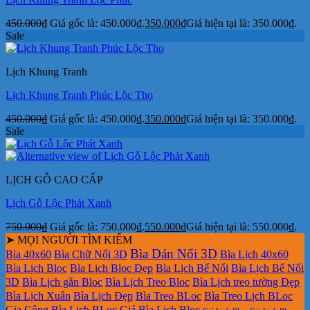
450.000
₫
Giá gốc là: 450.000₫.
350.000
₫
Giá hiện tại là: 350.000₫.
Sale
Lịch Khung Tranh
Lịch Khung Tranh Phúc Lộc Thọ
450.000
₫
Giá gốc là: 450.000₫.
350.000
₫
Giá hiện tại là: 350.000₫.
Sale
LỊCH GỖ CAO CẤP
Lịch Gỗ Lộc Phát Xanh
750.000
₫
Giá gốc là: 750.000₫.
550.000
₫
Giá hiện tại là: 550.000₫.
➤ MỌI NGƯỜI TÌM KIẾM
Bìa Dán Nổi 3D
Bìa 40x60
Bìa Chữ Nổi 3D
Bìa Lịch 40x60
Bìa Lịch Bloc
Bìa Lịch Bloc Đẹp
Bìa Lịch Bế Nổi
Bìa Lịch Bế Nổi
3D
Bìa Lịch gắn Bloc
Bìa Lịch Treo Bloc
Bìa Lịch treo tường Đẹp
Bìa Lịch Xuân
Bìa Lịch Đẹp
Bìa Treo BLoc
Bìa Treo Lịch BLoc
Gia Công Bìa Lịch BLoc
Giá Bìa Lịch Bloc