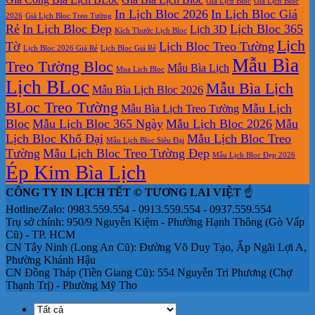
Giá Lịch Bloc
Giá Lịch Bloc
In Lịch Bloc 2026
In Lịch Bloc Giá
2026
Giá Lịch Bloc Treo Tường
Rẻ
In Lịch Bloc Đẹp
Lịch Bloc 365
Lịch 3D
Kích Thước Lịch Bloc
Lịch
Tờ
Lịch Bloc Treo Tường
Lịch Bloc 2026 Giá Rẻ
Lịch Bloc Giá Rẻ
Mẫu Bìa
Treo Tường Bloc
Mẫu Bìa Lịch
Mua Lich Bloc
Lịch BLoc
Mẫu Bìa Lịch
Mẫu Bìa Lịch Bloc 2026
BLoc Treo Tường
Mẫu Lịch
Mẫu Bìa Lịch Treo Tường
Bloc
Mẫu Lịch Bloc 365 Ngày
Mẫu Lịch Bloc 2026
Mẫu
Lịch Bloc Khổ Đại
Mẫu Lịch Bloc Treo
Mẫu Lịch Bloc Siêu Đại
Tường
Mẫu Lịch Bloc Treo Tường Đẹp
Mẫu Lịch Bloc Đẹp 2026
Ép Kim Bìa Lịch
CÔNG TY IN LỊCH TẾT © TƯƠNG LAI VIỆT
☝️
Hotline/Zalo: 0983.559.554 - 0913.559.554 - 0937.559.554
Trụ sở chính: 950/9 Nguyễn Kiệm - Phường Hạnh Thông (Gò Vấp
Cũ) - TP. HCM
CN Tây Ninh (Long An Cũ): Đường Võ Duy Tạo, Ấp Ngãi Lợi A,
Phường Khánh Hậu
CN Đồng Tháp (Tiền Giang Cũ): 554 Nguyễn Tri Phương (Chợ
Thạnh Trị) - Phường Mỹ Tho