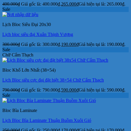
400.000
₫
Giá gốc là: 400.000₫.
265.000
₫
Giá hiện tại là: 265.000₫.
Sale
Lịch Bloc Siêu Đại 20x30
Lịch bloc siêu đại Xuân Thịnh Vượng
300.000
₫
Giá gốc là: 300.000₫.
190.000
₫
Giá hiện tại là: 190.000₫.
Sale
Chữ Cẩm Thạch
Bloc Khổ Lớn Nhất (38×54)
Lịch Bloc siêu cực đại đặt biệt 38×54 Chữ Cẩm Thạch
790.000
₫
Giá gốc là: 790.000₫.
590.000
₫
Giá hiện tại là: 590.000₫.
Sale
Bloc Bìa Laminate
Lịch Bloc Bìa Laminate Thuận Buồm Xuôi Gió
250.000
₫
Giá gốc là: 250.000₫.
170.000
₫
Giá hiện tại là: 170.000₫.