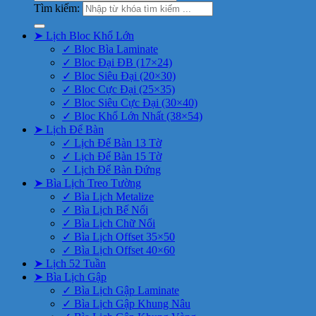
Tìm kiếm:
➤ Lịch Bloc Khổ Lớn
✓ Bloc Bìa Laminate
✓ Bloc Đại ĐB (17×24)
✓ Bloc Siêu Đại (20×30)
✓ Bloc Cực Đại (25×35)
✓ Bloc Siêu Cực Đại (30×40)
✓ Bloc Khổ Lớn Nhất (38×54)
➤ Lịch Để Bàn
✓ Lịch Để Bàn 13 Tờ
✓ Lịch Để Bàn 15 Tờ
✓ Lịch Để Bàn Đứng
➤ Bìa Lịch Treo Tường
✓ Bìa Lịch Metalize
✓ Bìa Lịch Bế Nổi
✓ Bìa Lịch Chữ Nổi
✓ Bìa Lịch Offset 35×50
✓ Bìa Lịch Offset 40×60
➤ Lịch 52 Tuần
➤ Bìa Lịch Gập
✓ Bìa Lịch Gập Laminate
✓ Bìa Lịch Gập Khung Nâu