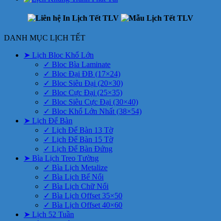
DANH MỤC LỊCH TẾT
➤ Lịch Bloc Khổ Lớn
✓ Bloc Bìa Laminate
✓ Bloc Đại ĐB (17×24)
✓ Bloc Siêu Đại (20×30)
✓ Bloc Cực Đại (25×35)
✓ Bloc Siêu Cực Đại (30×40)
✓ Bloc Khổ Lớn Nhất (38×54)
➤ Lịch Để Bàn
✓ Lịch Để Bàn 13 Tờ
✓ Lịch Để Bàn 15 Tờ
✓ Lịch Để Bàn Đứng
➤ Bìa Lịch Treo Tường
✓ Bìa Lịch Metalize
✓ Bìa Lịch Bế Nổi
✓ Bìa Lịch Chữ Nổi
✓ Bìa Lịch Offset 35×50
✓ Bìa Lịch Offset 40×60
➤ Lịch 52 Tuần