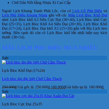
Chữ Dán Nổi bằng Nhựa Xi Cao Cấp
Ngoài Lịch Khung Tranh Phát Lộc, còn có
Lịch Gỗ Phù Điêu
và
Lịch Phù Điêu Khung Nhựa
gắn với các
Mẫu Lịch Bloc Khổ Đại
như: Lịch Bloc khổ A3 Siêu Cực Đại (30×40), Lịch Bloc khổ Cực
Đại (25×35), Lịch Bloc Khổ A4 Siêu Đại (20×30), Lịch Bloc Khổ
Đại (17×24), Lịch Bloc Đại khổ A5 (15×20) gắn với Bìa Lịch treo
tường. Bên cạnh đó còn có Lịch Bloc khổ lớn nhất hiện nay kích
thước (38×54).
MẪU LỊCH PHÙ ĐIÊU MUA NHIỀU
Sale
Lịch Bloc Khổ Đại (17x24)
Lịch bloc đại đặc biệt Chữ Cẩm Thạch
250.000
₫
Giá gốc là: 250.000₫.
160.000
₫
Giá hiện tại là: 160.000₫.
Sale
Lịch Bloc Cực Đại 25x35