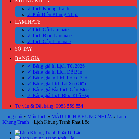
KHUNG NHỰA
✓ Lịch Khung Tranh
✓ Phù Điêu Khung Nhựa
LAMINATE
✓ Lịch Gỗ Laminate
✓ Lịch Bloc Laminate
✓ Lịch Gập Laminate
SỔ TAY
BẢNG GIÁ
✓ Bảng giá In Lịch Tết 2026
✓ Bảng giá In Lịch Để Bàn
✓ Bảng giá in Lịch Lò xo 7 tờ
✓ Bảng giá Lịch Lò Xo Giữa
✓ Bảng giá Bìa Lịch Gắn Bloc
✓ Bảng giá Lịch Bloc Khổ Đại
Tư vấn & Đặt hàng: 0983 559 554
Trang chủ
»
Mẫu Lịch
»
MẪU LỊCH KHUNG NHỰA
»
Lịch
Khung Tranh
»
Lịch Khung Tranh Phát Lộc