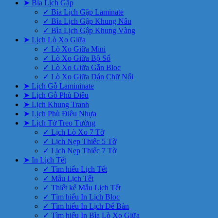
➤ Bìa Lịch Gập
✓ Bìa Lịch Gập Laminate
✓ Bìa Lịch Gập Khung Nâu
✓ Bìa Lịch Gập Khung Vàng
➤ Lịch Lò Xo Giữa
✓ Lò Xo Giữa Mini
✓ Lò Xo Giữa Bộ Số
✓ Lò Xo Giữa Gắn Bloc
✓ Lò Xo Giữa Dán Chữ Nổi
➤ Lịch Gỗ Lamininate
➤ Lịch Gỗ Phù Điêu
➤ Lịch Khung Tranh
➤ Lịch Phù Điêu Nhựa
➤ Lịch Tờ Treo Tường
✓ Lịch Lò Xo 7 Tờ
✓ Lịch Nẹp Thiếc 5 Tờ
✓ Lịch Nẹp Thiếc 7 Tờ
➤ In Lịch Tết
✓ Tìm hiểu Lịch Tết
✓ Mẫu Lịch Tết
✓ Thiết kế Mẫu Lịch Tết
✓ Tìm hiểu In Lịch Bloc
✓ Tìm hiểu In Lịch Để Bàn
✓ Tìm hiểu In Bìa Lò Xo Giữa