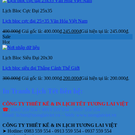
Lịch Bloc Cực Đại 25x35
Lịch bloc cực đại 25×35 Văn Hóa Việt Nam
400.000
₫
Giá gốc là: 400.000₫.
245.000
₫
Giá hiện tại là: 245.000₫.
Sale
Hot
Lịch Bloc Siêu Đại 20x30
Lịch bloc siêu đại Thắng Cảnh Thế Giới
300.000
₫
Giá gốc là: 300.000₫.
200.000
₫
Giá hiện tại là: 200.000₫.
In Tranh Lịch Tết liên hệ:
CÔNG TY THIẾT KẾ & IN LỊCH TẾT TƯƠNG LAI VIỆT
☎:
0983 559 554 – 0913 559 554 – 0937 559 554
Email: lichtet@tuonglaiviet.vn – Web: www.tuonglaiviet.vn
CÔNG TY THIẾT KẾ & IN LỊCH TƯƠNG LAI VIỆT
➤ Hotline: 0983 559 554 - 0913 559 554 - 0937 559 554