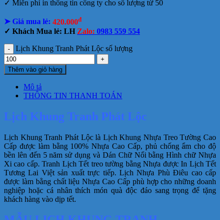
✓ Miễn phí in thông tin công ty cho số lượng từ 50
đ
➤ Giá mua lẻ:
420.000
✓ Khách Mua lẻ: LH
Zalo:
0983 559 554
Lịch Khung Tranh Phát Lộc số lượng
Thêm vào giỏ hàng
Mô tả
THÔNG TIN THANH TOÁN
Lịch Khung Tranh Phát Lộc
Lịch Khung Tranh Phát Lộc là Lịch Khung Nhựa Treo Tường Cao
Cấp được làm bằng 100% Nhựa Cao Cấp, phủ chống ẩm cho độ
bền lên đến 5 năm sử dụng và Dán Chữ Nổi bằng Hình chữ Nhựa
Xi cao cấp. Tranh Lịch Tết treo tường bằng Nhựa được In Lịch Tết
Tương Lai Việt sản xuất trực tiếp. Lịch Nhựa Phù Điêu cao cấp
được làm bằng chất liệu Nhựa Cao Cấp phù hợp cho những doanh
nghiệp hoặc cá nhân thích món quà độc đáo sang trọng để tặng
khách hàng vào dịp tết.
MẪU LỊCH KHUNG TRANH