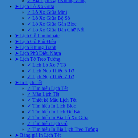
✓ Bìa Lịch Gập Khung Vàng
➤ Lịch Lò Xo Giữa
✓ Lò Xo Giữa Mini
✓ Lò Xo Giữa Bộ Số
✓ Lò Xo Giữa Gắn Bloc
✓ Lò Xo Giữa Dán Chữ Nổi
➤ Lịch Gỗ Lamininate
➤ Lịch Gỗ Phù Điêu
➤ Lịch Khung Tranh
➤ Lịch Phù Điêu Nhựa
➤ Lịch Tờ Treo Tường
✓ Lịch Lò Xo 7 Tờ
✓ Lịch Nẹp Thiếc 5 Tờ
✓ Lịch Nẹp Thiếc 7 Tờ
➤ In Lịch Tết
✓ Tìm hiểu Lịch Tết
✓ Mẫu Lịch Tết
✓ Thiết kế Mẫu Lịch Tết
✓ Tìm hiểu In Lịch Bloc
✓ Tìm hiểu In Lịch Để Bàn
✓ Tìm hiểu In Bìa Lò Xo Giữa
✓ Tìm hiểu Lịch Gỗ
✓ Tìm hiểu In Bìa Lịch Treo Tường
➤ Bảng giá In Lịch Tết