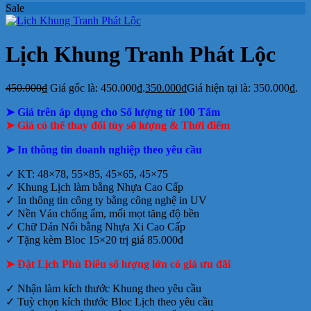
Sale
Lịch Khung Tranh Phát Lộc
450.000
₫
Giá gốc là: 450.000₫.
350.000
₫
Giá hiện tại là: 350.000₫.
➤ Giá trên áp dụng cho Số lượng từ 100 Tấm
➤ Giá có thể thay đổi tùy số lượng & Thời điểm
➤ In thông tin doanh nghiệp theo yêu cầu
✓ KT: 48×78, 55×85, 45×65, 45×75
✓ Khung Lịch làm bằng Nhựa Cao Cấp
✓ In thông tin công ty bằng công nghệ in UV
✓ Nền Ván chống ẩm, mối mọt tăng độ bền
✓ Chữ Dán Nổi bằng Nhựa Xi Cao Cấp
✓ Tặng kèm Bloc 15×20 trị giá 85.000đ
➤ Đặt Lịch Phù Điêu số lượng lớn có giá ưu đãi
✓ Nhận làm kích thước Khung theo yêu cầu
✓ Tuỳ chọn kích thước Bloc Lịch theo yêu cầu