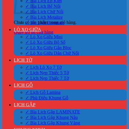
✓ Bìa Lịch Ép Kim
✓ Bìa Lịch Bế Nổi
✓ Bìa Lịch Chữ Nổi
✓ Bìa Lịch Metalize
Chưa có sản phẩm trong giỏ hàng.
✓ Bìa Lịch Laminate
LÒ XO GIỮA
Quay trở lại cửa hàng
✓ Lò Xo Giữa Mini
✓ Lò Xo Giữa Bộ Số
✓ Lò Xo Giữa Gắn Bloc
✓ Lò Xo Giữa Dán Chữ Nổi
LỊCH TỜ
✓ Lịch Lò Xo 7 Tờ
✓ Lịch Nẹp Thiếc 5 Tờ
✓ Lịch Nẹp Thiếc 7 Tờ
LỊCH GỖ
✓ Lịch Gỗ Lamina
✓ Phù Điêu Khung Gỗ
LỊCH GẬP
✓ Bìa Lịch Gập LAMINATE
✓ Bìa Lịch Gập Khung Nâu
✓ Bìa Lịch Gập Khung Vàng