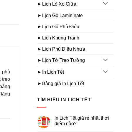
➤ Lịch Lò Xo Giữa
➤ Lịch Gỗ Lamininate
➤ Lịch Gỗ Phù Điêu
➤ Lịch Khung Tranh
➤ Lịch Phù Điêu Nhựa
➤ Lịch Tờ Treo Tường
, phủ
➤ In Lịch Tết
 treo
➤ Bảng giá In Lịch Tết
 bằng
 tặng
TÌM HIỂU IN LỊCH TẾT
In Lịch Tết giá rẻ nhất thời
điểm nào?
Không