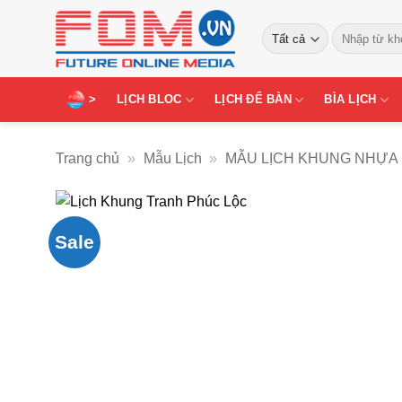
Bỏ
Tìm
qua
kiếm:
nội
dung
>
LỊCH BLOC
LỊCH ĐỂ BÀN
BÌA LỊCH
Trang chủ
»
Mẫu Lịch
»
MẪU LỊCH KHUNG NHỰA
Sale