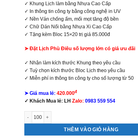
✓ Khung Lịch làm bằng Nhựa Cao Cấp
✓ In thông tin công ty bằng công nghệ in UV
✓ Nền Ván chống ẩm, mối mọt tăng độ bền
✓ Chữ Dán Nổi bằng Nhựa Xi Cao Cấp
✓ Tặng kèm Bloc 15×20 trị giá 85.000đ
➤ Đặt Lịch Phù Điêu số lượng lớn có giá ưu đãi
✓ Nhận làm kích thước Khung theo yêu cầu
✓ Tuỳ chọn kích thước Bloc Lịch theo yêu cầu
✓ Miễn phí in thông tin công ty cho số lượng từ 50
đ
➤ Giá mua lẻ:
420.000
✓ Khách Mua lẻ: LH
Zalo:
0983 559 554
Lịch Khung Tranh Phúc Lộc số lượng
THÊM VÀO GIỎ HÀNG