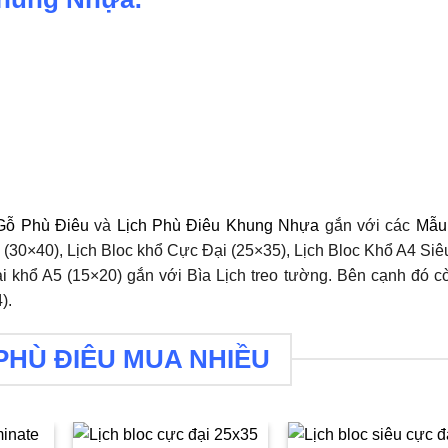
Gỗ Phù Điêu
và
Lịch Phù Điêu Khung Nhựa
gắn với các
Mẫu
(30×40), Lịch Bloc khổ Cực Đại (25×35), Lịch Bloc Khổ A4 Siê
ại khổ A5 (15×20) gắn với Bìa Lịch treo tường. Bên cạnh đó c
).
PHÙ ĐIÊU MUA NHIỀU