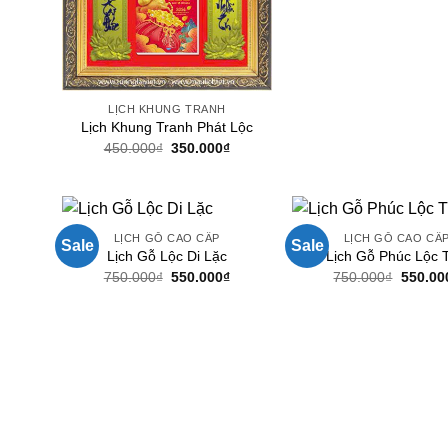
LỊCH KHUNG TRANH
Lịch Khung Tranh Phát Lộc
Giá
Giá
450.000
₫
350.000
₫
gốc
hiện
là:
tại
450.000₫.
là:
350.000₫.
LỊCH GỖ CAO CẤP
LỊCH GỖ CAO CẤ
Sale
Sale
Lịch Gỗ Lộc Di Lặc
Lịch Gỗ Phúc Lộc 
Giá
Giá
Giá
750.000
₫
550.000
₫
750.000
₫
550.00
gốc
hiện
gốc
là:
tại
là:
750.000₫.
là:
750.00
550.000₫.