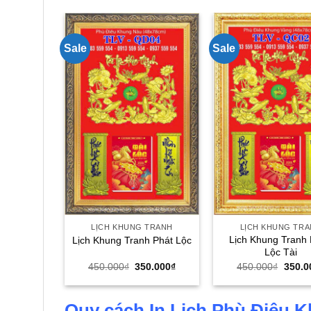
Sale
Sale
LỊCH KHUNG TRANH
LỊCH KHUNG TR
Lịch Khung Tranh
Lịch Khung Tranh Phát Lộc
Lộc Tài
Giá
Giá
Giá
450.000
₫
350.000
₫
450.000
₫
350.0
gốc
hiện
gốc
là:
tại
là:
450.000₫.
là:
450.0
350.000₫.
Quy cách In Lịch Phù Điêu 