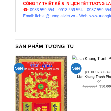
CÔNG TY THIẾT KẾ & IN LỊCH TẾT TƯƠNG LAI
☎:
0983 559 554 – 0913 559 554 – 0937 559 55
Email: lichtet@tuonglaiviet.vn – Web: www.tuongla
SẢN PHẨM TƯƠNG TỰ
Sale
Sale
LỊCH KHUNG TRA
Lịch Khung Tranh Ph
Lộc
Giá
450.000
₫
350.00
gốc
là:
450.00