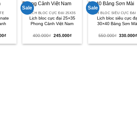
Sale
Sale
ATE
LỊCH BLOC CỰC ĐẠI 25X35
inate
Lịch bloc cực đại 25×35
Lịch bloc siêu cực đạ
anh
Phong Cảnh Việt Nam
30×40 Bảng Sơn Mà
Giá
Giá
Giá
Giá
00
₫
400.000
₫
245.000
₫
550.000
₫
330.000
hiện
gốc
hiện
gốc
tại
là:
tại
là:
00₫.
là:
400.000₫.
là:
550.000₫
170.000₫.
245.000₫.