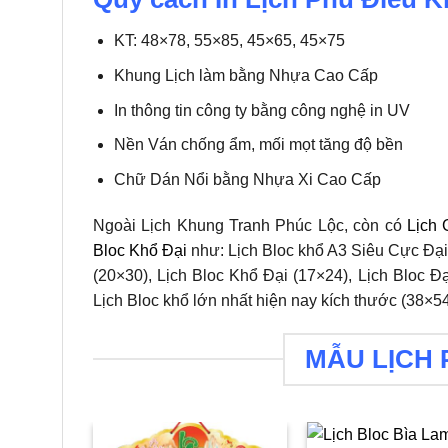
KT: 48×78, 55×85, 45×65, 45×75
Khung Lịch làm bằng Nhựa Cao Cấp
In thông tin công ty bằng công nghệ in UV
Nền Ván chống ẩm, mối mọt tăng độ bền
Chữ Dán Nổi bằng Nhựa Xi Cao Cấp
Ngoài Lịch Khung Tranh Phúc Lộc, còn có
Lịch 
Bloc Khổ Đại
như: Lịch Bloc khổ A3 Siêu Cực Đại 
(20×30), Lịch Bloc Khổ Đại (17×24), Lịch Bloc Đ
Lịch Bloc khổ lớn nhất hiện nay kích thước (38×54
MẪU LỊCH 