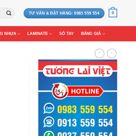
0
TƯ VẤN & ĐẶT HÀNG: 0983 559 554
G NHỰA
LAMINATE
SỔ TAY
BẢNG GIÁ