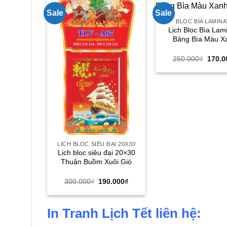
Sale
Sale
BLOC BÌA LAMIN
Lịch Bloc Bìa Lam
Bảng Bìa Màu X
Giá
250.000
₫
170.0
gốc
là:
250.0
LỊCH BLOC SIÊU ĐẠI 20X30
Lịch bloc siêu đại 20×30
Thuận Buồm Xuôi Gió
Giá
Giá
300.000
₫
190.000
₫
gốc
hiện
là:
tại
300.000₫.
là:
190.000₫.
In Tranh Lịch Tết liên hệ: