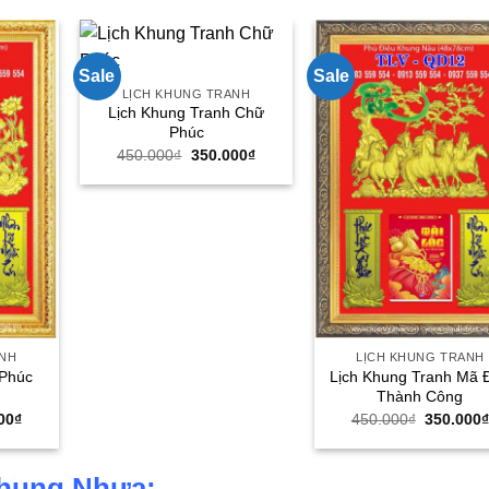
Sale
Sale
LỊCH KHUNG TRANH
Lịch Khung Tranh Chữ
Phúc
Giá
Giá
450.000
₫
350.000
₫
gốc
hiện
là:
tại
450.000₫.
là:
350.000₫.
ANH
LỊCH KHUNG TRANH
 Phúc
Lịch Khung Tranh Mã 
Thành Công
Giá
Giá
00
₫
450.000
₫
350.000
hiện
gốc
tại
là:
00₫.
là:
450.000₫
350.000₫.
Khung Nhựa: