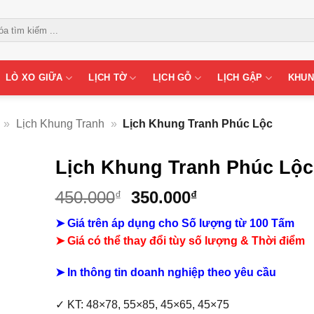
LÒ XO GIỮA
LỊCH TỜ
LỊCH GỖ
LỊCH GẬP
KHUN
»
Lịch Khung Tranh
»
Lịch Khung Tranh Phúc Lộc
Lịch Khung Tranh Phúc Lộc
Giá
Giá
450.000
350.000
₫
₫
gốc
hiện
➤ Giá trên áp dụng cho Số lượng từ 100 Tấm
là:
tại
➤ Giá có thể thay đổi tùy số lượng & Thời điểm
450.000₫.
là:
350.000₫.
➤ In thông tin doanh nghiệp theo yêu cầu
✓ KT: 48×78, 55×85, 45×65, 45×75