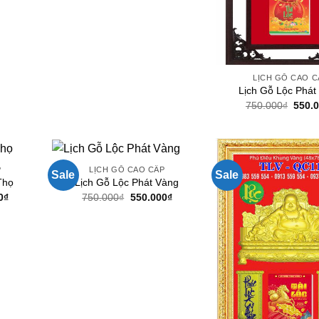
LỊCH GỖ CAO C
Lịch Gỗ Lộc Phát
Giá
750.000
₫
550.
gốc
là:
750.0
P
LỊCH GỖ CAO CẤP
Sale
Sale
Thọ
Lịch Gỗ Lộc Phát Vàng
Giá
Giá
Giá
0
₫
750.000
₫
550.000
₫
hiện
gốc
hiện
tại
là:
tại
0₫.
là:
750.000₫.
là:
550.000₫.
550.000₫.