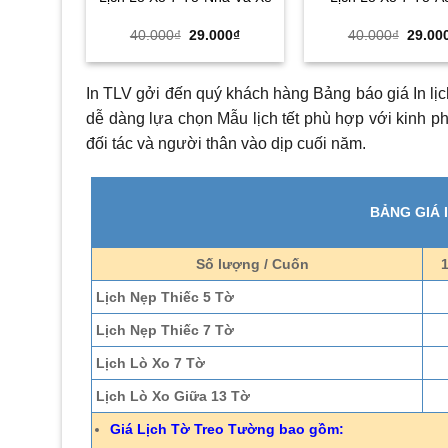
Giá
Giá
Giá
40.000
₫
29.000
₫
40.000
₫
29.00
gốc
hiện
gốc
là:
tại
là:
40.000₫.
là:
40.000
29.000₫.
In TLV gởi đến quý khách hàng Bảng báo giá In lị
dễ dàng lựa chọn Mẫu lịch tết phù hợp với kinh p
đối tác và người thân vào dịp cuối năm.
BẢNG GIÁ 
Số lượng / Cuốn
Lịch Nẹp Thiếc 5 Tờ
Lịch Nẹp Thiếc 7 Tờ
Lịch Lò Xo 7 Tờ
Lịch Lò Xo Giữa 13 Tờ
Giá Lịch Tờ Treo Tường bao gồm: