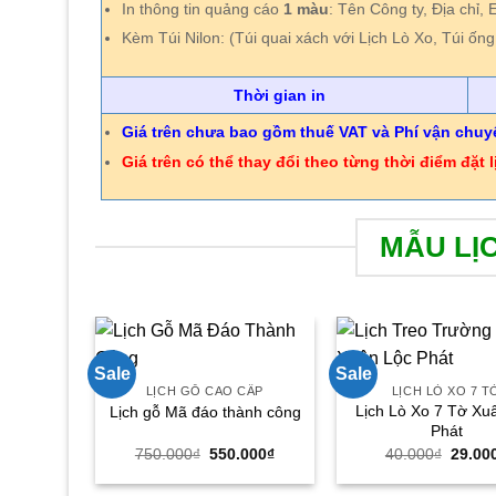
In thông tin quảng cáo
1 màu
: Tên Công ty, Địa chỉ, 
Kèm Túi Nilon: (Túi quai xách với Lịch Lò Xo, Túi ống
Thời gian in
Giá trên chưa bao gồm thuế VAT và Phí vận chuy
Giá trên có thể thay đổi theo từng thời điểm đặt l
MẪU LỊ
Sale
Sale
LỊCH GỖ CAO CẤP
LỊCH LÒ XO 7 T
Lịch Lò Xo 7 Tờ Xu
Lịch gỗ Mã đáo thành công
Phát
Giá
Giá
Giá
750.000
₫
550.000
₫
40.000
₫
29.00
gốc
hiện
gốc
là:
tại
là: