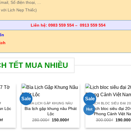
Email, Số điện thoại, …
 với Lịch Nẹp Thiếc)
Liên hệ: 0983 559 554 – 0913 559 554
ển
ịch
CH TẾT MUA NHIỀU
Sale
Sale
Ờ
BÌA LỊCH GẬP KHUNG NÂU
LỊCH BLOC SIÊU ĐẠI 2
ân Lộc
Bìa lịch gập khung nâu Phát
Lịch bloc siêu đại 2
Hot
Lộc
Phong Cảnh Việt N
Giá
Giá
Giá
Giá
0
₫
280.000
₫
150.000
₫
300.000
₫
190.000
hiện
gốc
hiện
gốc
tại
là:
tại
là: