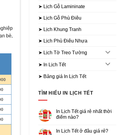
➤ Lịch Gỗ Lamininate
➤ Lịch Gỗ Phù Điêu
nghiệp
➤ Lịch Khung Tranh
ạn bè,
➤ Lịch Phù Điêu Nhựa
➤ Lịch Tờ Treo Tường
➤ In Lịch Tết
➤ Bảng giá In Lịch Tết
000
00
TÌM HIỂU IN LỊCH TẾT
00
00
In Lịch Tết giá rẻ nhất thời
điểm nào?
00
Không
có
In Lịch Tết ở đâu giá rẻ?
bình