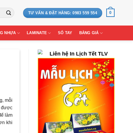
0
TƯ VẤN & ĐẶT HÀNG: 0983 559 554
G NHỰA
LAMINATE
SỔ TAY
BẢNG GIÁ
ng, mỗi
h được
để làm
ơn khi