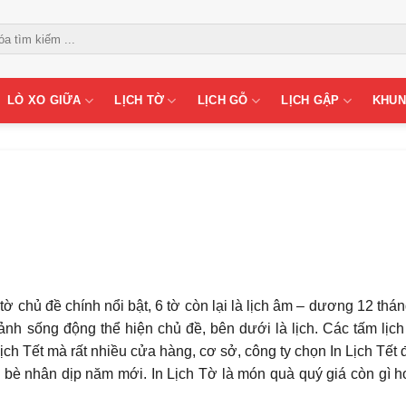
LÒ XO GIỮA
LỊCH TỜ
LỊCH GỖ
LỊCH GẬP
KHUN
 tờ chủ đề chính nổi bật, 6 tờ còn lại là lịch âm – dương 12 thá
h ảnh sống động thể hiện chủ đề, bên dưới là lịch. Các tấm lịc
Lịch Tết mà rất nhiều cửa hàng, cơ sở, công ty chọn In Lịch Tết 
n bè nhân dịp năm mới. In Lịch Tờ là món quà quý giá còn gì h