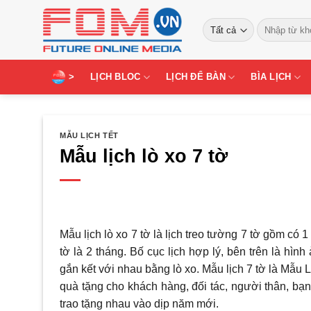
Bỏ
Tìm
qua
kiếm:
nội
dung
>
LỊCH BLOC
LỊCH ĐỂ BÀN
BÌA LỊCH
MẪU LỊCH TẾT
Mẫu lịch lò xo 7 tờ
Mẫu lịch lò xo 7 tờ là lịch treo tường 7 tờ gồm có 1
tờ là 2 tháng. Bố cục lịch hợp lý, bên trên là hìn
gắn kết với nhau bằng lò xo. Mẫu lịch 7 tờ là Mẫu 
quà tặng cho khách hàng, đối tác, người thân, bạ
trao tặng nhau vào dịp năm mới.