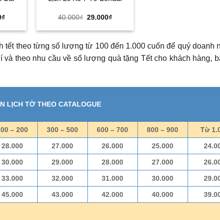
Giá
Giá
Giá
0
₫
40.000
₫
29.000
₫
hiện
gốc
hiện
tại
là:
tại
₫.
là:
40.000₫.
là:
29.000₫.
29.000₫.
ch tết theo từng số lượng từ 100 đến 1.000 cuốn để quý doanh 
hí và theo nhu cầu về số lượng quà tặng Tết cho khách hàng, b
IN LỊCH TỜ THEO CATALOGUE
100 – 200
300 – 500
600 – 700
800 – 900
Từ 1.
28.000
27.000
26.000
25.000
24.0
30.000
29.000
28.000
27.000
26.0
33.000
32.000
31.000
30.000
29.0
45.000
43.000
42.000
40.000
39.0