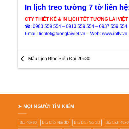
750.000₫.
là:
40.000
550.000₫.
In lịch treo tường 7 tờ liên hệ
CTY THIẾT KẾ & IN LỊCH TẾT TƯƠNG LAI VIỆT
☎: 0983 559 554 – 0913 559 554 – 0937 559 554
Email: lichtet@tuonglaiviet.vn – Web: www.intlv.vn
Mẫu Lịch Bloc Siêu Đại 20×30
➤ MỌI NGƯỜI TÌM KIẾM
Bìa 40x60
Bìa Chữ Nổi 3D
Bìa Dán Nổi 3D
Bìa Lịch 40x6