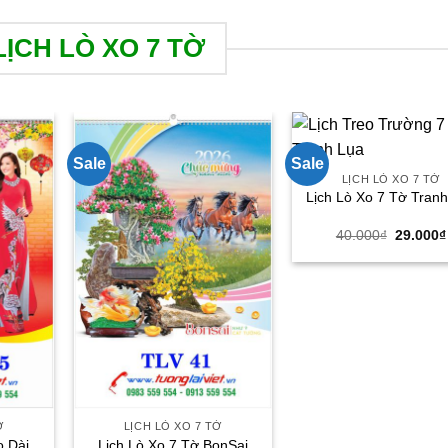
ỊCH LÒ XO 7 TỜ
Sale
Sale
LỊCH LÒ XO 7 TỜ
Lịch Lò Xo 7 Tờ Tran
Giá
40.000
₫
29.000
₫
gốc
là:
40.000₫
Ờ
LỊCH LÒ XO 7 TỜ
o Dài
Lịch Lò Xo 7 Tờ BonSai