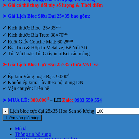
➤ Giá có thể thay đổi tùy số lượng & Thời điểm
➤ Giá Lịch Bloc Siêu Đại 25×35 bao gồm:
cm
✓
Kích thước Bloc: 25×35
cm
✓ Kích thước Bìa Treo: 38×70
gsm
✓ Ruột Giấy Couche Matt: 60.2
✓
Bìa Treo & Hộp In Metalize, Bế Nổi 3D
✓ Túi Vải hoặc Túi Giấy in offset
cán màng
➤ Giá Lịch Bloc Cực Đại 25×35 chưa VAT và
đ
✓ Ép kim Vàng hoặc Bạc: 9.000
✓ Khuôn ép kim: Tùy theo nội dung DN
✓ Vận chuyển: Liên hệ
đ
➤ MUA LẺ:
380.000
–
LH
Zalo:
0983 559 554
Lịch bloc cực đại 25x35 Hoa Sen số lượng
Thêm vào giỏ hàng
Mô tả
Thông tin bổ sung