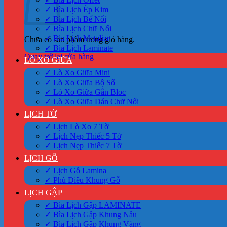
✓ Bìa Lịch Ép Kim
✓ Bìa Lịch Bế Nổi
✓ Bìa Lịch Chữ Nổi
✓ Bìa Lịch Metalize
Chưa có sản phẩm trong giỏ hàng.
✓ Bìa Lịch Laminate
Quay trở lại cửa hàng
LÒ XO GIỮA
✓ Lò Xo Giữa Mini
✓ Lò Xo Giữa Bộ Số
✓ Lò Xo Giữa Gắn Bloc
✓ Lò Xo Giữa Dán Chữ Nổi
LỊCH TỜ
✓ Lịch Lò Xo 7 Tờ
✓ Lịch Nẹp Thiếc 5 Tờ
✓ Lịch Nẹp Thiếc 7 Tờ
LỊCH GỖ
✓ Lịch Gỗ Lamina
✓ Phù Điêu Khung Gỗ
LỊCH GẬP
✓ Bìa Lịch Gập LAMINATE
✓ Bìa Lịch Gập Khung Nâu
✓ Bìa Lịch Gập Khung Vàng