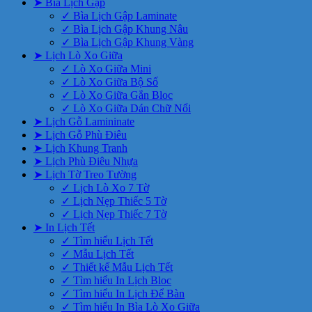
➤ Bìa Lịch Gập
✓ Bìa Lịch Gập Laminate
✓ Bìa Lịch Gập Khung Nâu
✓ Bìa Lịch Gập Khung Vàng
➤ Lịch Lò Xo Giữa
✓ Lò Xo Giữa Mini
✓ Lò Xo Giữa Bộ Số
✓ Lò Xo Giữa Gắn Bloc
✓ Lò Xo Giữa Dán Chữ Nổi
➤ Lịch Gỗ Lamininate
➤ Lịch Gỗ Phù Điêu
➤ Lịch Khung Tranh
➤ Lịch Phù Điêu Nhựa
➤ Lịch Tờ Treo Tường
✓ Lịch Lò Xo 7 Tờ
✓ Lịch Nẹp Thiếc 5 Tờ
✓ Lịch Nẹp Thiếc 7 Tờ
➤ In Lịch Tết
✓ Tìm hiểu Lịch Tết
✓ Mẫu Lịch Tết
✓ Thiết kế Mẫu Lịch Tết
✓ Tìm hiểu In Lịch Bloc
✓ Tìm hiểu In Lịch Để Bàn
✓ Tìm hiểu In Bìa Lò Xo Giữa