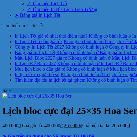
✓ Tìm hiểu Lịch Gỗ
✓ Tìm hiểu In Bìa Lịch Treo Tường
➤ Bảng giá In Lịch Tết
Tìm hiểu In Lịch Tết
In Lịch Tết giá rẻ nhất thời điểm nào?
Không có bình luận
ở In 
In Lịch Tết ở đâu giá rẻ?
Không có bình luận
ở In Lịch Tết ở đ
Công ty In Lịch Tết 2027
Không có bình luận
ở Công ty In Lị
Bảng giá In Lịch Tết
Không có bình luận
ở Bảng giá In Lịch T
Mẫu Lịch Bloc 2027 giá rẻ
Không có bình luận
ở Mẫu Lịch Blo
In Lịch Để Bàn 2027
Không có bình luận
ở In Lịch Để Bàn 2
Mua lịch bloc ở đâu giá rẻ
Không có bình luận
ở Mua lịch bloc 
In lịch lò xo giữa bộ số
Không có bình luận
ở In lịch lò xo giữ
Tìm kiếm địa chỉ in lịch tết tại tphcm
Không có bình luận
ở Tìm 
Sale
Lịch bloc cực đại 25×35 Hoa Se
400.000
₫
Giá gốc là: 400.000₫.
265.000
₫
Giá hiện tại là: 265.000₫.
➤ Giá trên áp dụng cho Số lượng Từ 100 bộ