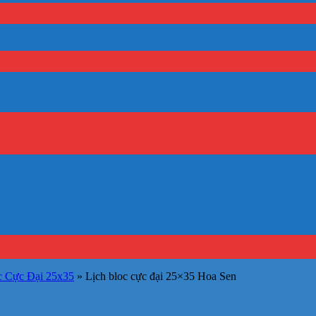
c Cực Đại 25x35
»
Lịch bloc cực đại 25×35 Hoa Sen