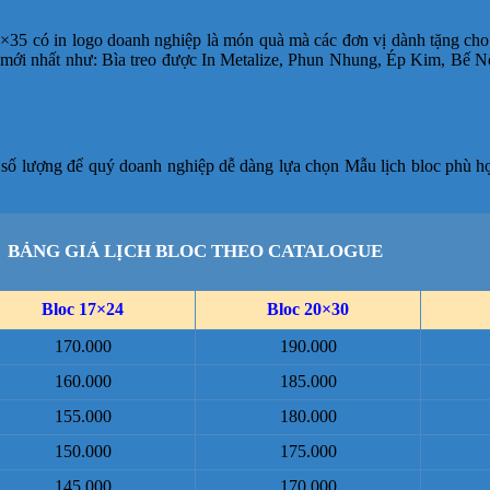
5×35 có in logo doanh nghiệp là món quà mà các đơn vị dành tặng cho
mới nhất như: Bìa treo được In Metalize, Phun Nhung, Ép Kim, Bế N
 số lượng để quý doanh nghiệp dễ dàng lựa chọn Mẫu lịch bloc phù hợ
BẢNG GIÁ LỊCH BLOC THEO CATALOGUE
Bloc 17×24
Bloc 20×30
170.000
190.000
160.000
185.000
155.000
180.000
150.000
175.000
145.000
170.000