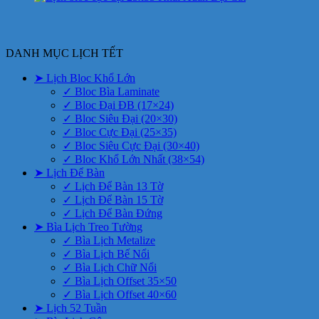
DANH MỤC LỊCH TẾT
➤ Lịch Bloc Khổ Lớn
✓ Bloc Bìa Laminate
✓ Bloc Đại ĐB (17×24)
✓ Bloc Siêu Đại (20×30)
✓ Bloc Cực Đại (25×35)
✓ Bloc Siêu Cực Đại (30×40)
✓ Bloc Khổ Lớn Nhất (38×54)
➤ Lịch Để Bàn
✓ Lịch Để Bàn 13 Tờ
✓ Lịch Để Bàn 15 Tờ
✓ Lịch Để Bàn Đứng
➤ Bìa Lịch Treo Tường
✓ Bìa Lịch Metalize
✓ Bìa Lịch Bế Nổi
✓ Bìa Lịch Chữ Nổi
✓ Bìa Lịch Offset 35×50
✓ Bìa Lịch Offset 40×60
➤ Lịch 52 Tuần