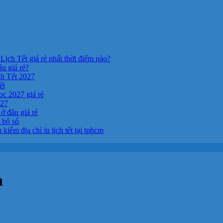
Lịch Tết giá rẻ nhất thời điểm nào?
âu giá rẻ?
ch Tết 2027
ết
c 2027 giá rẻ
027
ở đâu giá rẻ
a bộ số
kiếm địa chỉ in lịch tết tại tphcm
n