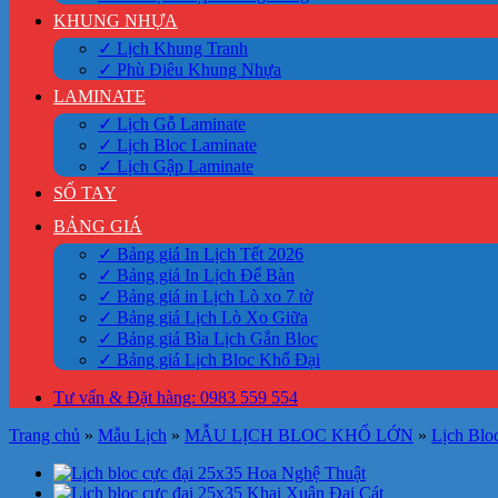
KHUNG NHỰA
✓ Lịch Khung Tranh
✓ Phù Điêu Khung Nhựa
LAMINATE
✓ Lịch Gỗ Laminate
✓ Lịch Bloc Laminate
✓ Lịch Gập Laminate
SỔ TAY
BẢNG GIÁ
✓ Bảng giá In Lịch Tết 2026
✓ Bảng giá In Lịch Để Bàn
✓ Bảng giá in Lịch Lò xo 7 tờ
✓ Bảng giá Lịch Lò Xo Giữa
✓ Bảng giá Bìa Lịch Gắn Bloc
✓ Bảng giá Lịch Bloc Khổ Đại
Tư vấn & Đặt hàng: 0983 559 554
Trang chủ
»
Mẫu Lịch
»
MẪU LỊCH BLOC KHỔ LỚN
»
Lịch Blo