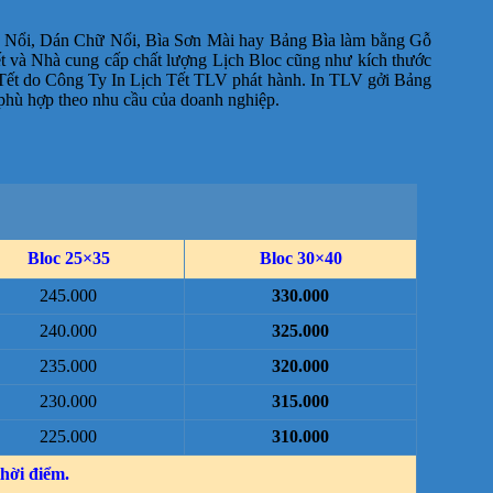
Bế Nổi, Dán Chữ Nổi, Bìa Sơn Mài hay Bảng Bìa làm bằng Gỗ
t và Nhà cung cấp chất lượng Lịch Bloc cũng như kích thước
h Tết do Công Ty In Lịch Tết TLV phát hành. In TLV gởi Bảng
phù hợp theo nhu cầu của doanh nghiệp.
Bloc 25×35
Bloc 30×40
245.000
330.000
240.000
325.000
235.000
320.000
230.000
315.000
225.000
310.000
thời điểm.