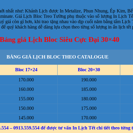
 mới nhất như: Khánh Lịch được In Metalize, Phun Nhung, Ép Kim, 
minate. Giá Lịch Bloc Treo Tường phụ thuộc vào số lượng In Lịch Tế
uý giá còn gì hơn, khi trao tặng nhau vào dịp cuối năm bằng tấm Lịc
 quý khách hàng dễ dàng lựa chọn theo từng số lượng in ấn lịch tết 
Bảng giá Lịch Bloc Siêu Cực Đại 30×40
BẢNG GIÁ LỊCH BLOC THEO CATALOGUE
Bloc 17×24
Bloc 20×30
170.000
190.000
160.000
185.000
155.000
180.000
150.000
175.000
145.000
170.000
554 – 0913.559.554 để được tư vấn In Lịch Tết chi tiết theo từng 