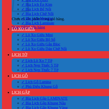
✓ Bìa Lịch Ép Kim
✓ Bìa Lịch Bế Nổi
✓ Bìa Lịch Chữ Nổi
✓ Bìa Lịch Metalize
Chưa có sản phẩm trong giỏ hàng.
✓ Bìa Lịch Laminate
Quay trở lại cửa hàng
LÒ XO GIỮA
✓ Lò Xo Giữa Mini
✓ Lò Xo Giữa Bộ Số
✓ Lò Xo Giữa Gắn Bloc
✓ Lò Xo Giữa Dán Chữ Nổi
LỊCH TỜ
✓ Lịch Lò Xo 7 Tờ
✓ Lịch Nẹp Thiếc 5 Tờ
✓ Lịch Nẹp Thiếc 7 Tờ
LỊCH GỖ
✓ Lịch Gỗ Lamina
✓ Phù Điêu Khung Gỗ
LỊCH GẬP
✓ Bìa Lịch Gập LAMINATE
✓ Bìa Lịch Gập Khung Nâu
✓ Bìa Lịch Gập Khung Vàng