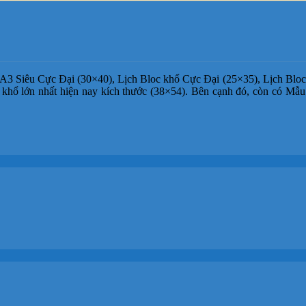
3 Siêu Cực Đại (30×40), Lịch Bloc khổ Cực Đại (25×35), Lịch Bloc
c khổ lớn nhất hiện nay kích thước (38×54). Bên cạnh đó, còn có Mẫ