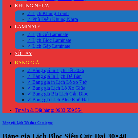
KHUNG NHỰA
✓ Lịch Khung Tranh
✓ Phù Điêu Khung Nhựa
LAMINATE
✓ Lịch Gỗ Laminate
✓ Lịch Bloc Laminate
✓ Lịch Gập Laminate
SỔ TAY
BẢNG GIÁ
✓ Bảng giá In Lịch Tết 2026
✓ Bảng giá In Lịch Để Bàn
✓ Bảng giá in Lịch Lò xo 7 tờ
✓ Bảng giá Lịch Lò Xo Giữa
✓ Bảng giá Bìa Lịch Gắn Bloc
✓ Bảng giá Lịch Bloc Khổ Đại
Tư vấn & Đặt hàng: 0983 559 554
Bảng giá Lịch Tết theo Catalogue
Bảng giá Lịch Bloc Siêu Cực Đại 30×40