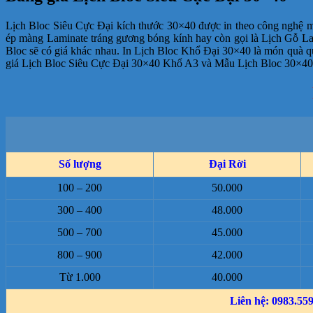
Lịch Bloc Siêu Cực Đại kích thước 30×40 được in theo công nghệ
ép màng Laminate tráng gương bóng kính hay còn gọi là Lịch Gỗ La
Bloc sẽ có giá khác nhau. In Lịch Bloc Khổ Đại 30×40 là món quà q
giá Lịch Bloc Siêu Cực Đại 30×40 Khổ A3 và Mẫu Lịch Bloc 30×40 để
Số lượng
Đại Rời
100 – 200
50.000
300 – 400
48.000
500 – 700
45.000
800 – 900
42.000
Từ 1.000
40.000
Liên hệ: 0983.559.