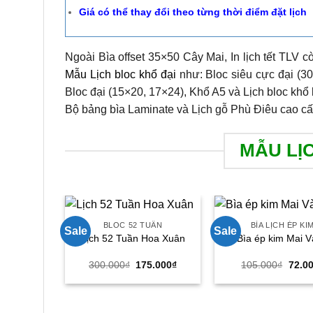
Giá có thể thay đổi theo từng thời điểm đặt lịch
Ngoài Bìa offset 35×50 Cây Mai, In lịch tết TLV 
Mẫu Lịch bloc khổ đại
như: Bloc siêu cực đại (30
Bloc đại (15×20, 17×24), Khổ A5 và Lịch bloc khổ 
Bộ bảng bìa Laminate và Lịch gỗ Phù Điêu cao cấ
MẪU LỊ
BLOC 52 TUẦN
BÌA LỊCH ÉP KI
Sale
Sale
Lịch 52 Tuần Hoa Xuân
Bìa ép kim Mai 
Giá
Giá
Giá
300.000
₫
175.000
₫
105.000
₫
72.0
gốc
hiện
gốc
là:
tại
là:
300.000₫.
là:
105.0
175.000₫.