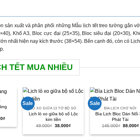
còn sản xuất và phân phối những Mẫu lịch tết treo tường gắn vớ
×40), Khổ A3, Bloc cực đại (25×35), Bloc siêu đại (20×30), Kh
lớn nhất hiện nay kích thước (38×54). Bên cạnh đó, còn có Lịch
p.
CH TẾT MUA NHIỀU
M
Sale
Sale
Vàng
LÒ XO GIỮA 13 TỜ BỘ SỐ
BÌA LỊCH CHỮ NỔI
Lịch lò xo giữa bộ số Lộc
Bìa Lịch Bloc Dán Nổi
Giá
00
₫
kim tiền
Phát Tài
hiện
Giá
Giá
Giá
49.000
₫
38.000
₫
145.000
₫
88.000
₫
tại
gốc
hiện
gốc
00₫.
là:
là:
tại
là:
72.000₫.
49.000₫.
là:
145.000