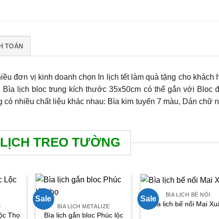
H TOÁN
hiều đơn vị kinh doanh chọn In lịch tết làm quà tặng cho khách 
 Bìa lịch bloc trung kích thước 35x50cm có thể gắn với Bloc đ
ung có nhiều chất liệu khác nhau: Bìa kim tuyến 7 màu, Dán chữ n
 LỊCH TREO TƯỜNG
BÌA LỊCH BẾ NỔI
Sale
Sale
Bìa lịch bế nổi Mai X
M
BÌA LỊCH METALIZE
Bìa lịch gắn bloc Phúc lộc
ộc Thọ