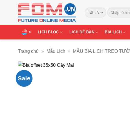
Bỏ
Tìm
qua
kiếm:
nội
dung
>
LỊCH BLOC
LỊCH ĐỂ BÀN
BÌA LỊCH
Trang chủ
»
Mẫu Lịch
»
MẪU BÌA LỊCH TREO TƯ
Sale