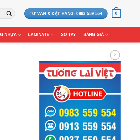
0
TƯ VẤN & ĐẶT HÀNG: 0983 559 554
G NHỰA
LAMINATE
SỔ TAY
BẢNG GIÁ