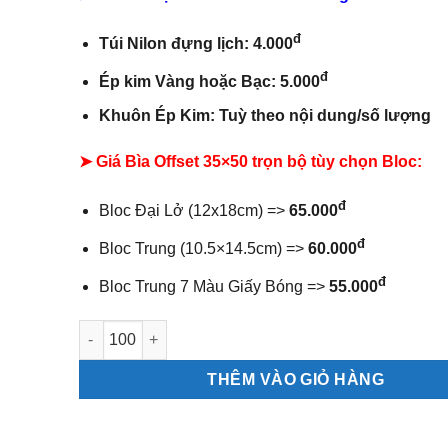
đ
Túi Nilon đựng lịch: 4.000
đ
Ép kim Vàng hoặc Bạc: 5.000
Khuôn Ép Kim: Tuỳ theo nội dung/số lượng
➤ Giá Bìa Offset 35×50 trọn bộ tùy chọn Bloc:
đ
Bloc Đại Lở (12x18cm) =>
65.000
đ
Bloc Trung (10.5×14.5cm) =>
60.000
đ
Bloc Trung 7 Màu Giấy Bóng =>
55.000
Bìa offset 35x50 Cây Mai số lượng
THÊM VÀO GIỎ HÀNG