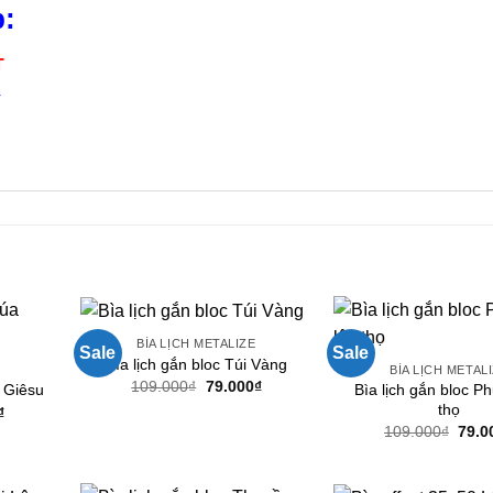
38.000₫.
p:
T
4
n
BÌA LỊCH METALIZE
Sale
Sale
Bìa lịch gắn bloc Túi Vàng
BÌA LỊCH METAL
Giá
Giá
109.000
₫
79.000
₫
Bìa lịch gắn bloc P
 Giêsu
gốc
hiện
thọ
Giá
₫
là:
tại
hiện
Giá
109.000₫.
là:
109.000
₫
79.0
tại
gốc
79.000₫.
.
là:
là:
72.000₫.
109.