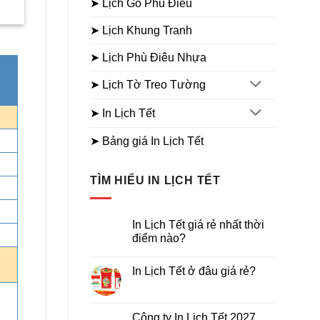
➤ Lịch Gỗ Phù Điêu
Giá
thọ toàn
hiện
Giá
Giá
Giá
Giá
109.000
₫
79.000
₫
109.000
₫
79.000
₫
tại
➤ Lịch Khung Tranh
gốc
hiện
gốc
hiệ
₫.
là:
là:
tại
là:
tại
86.000₫.
109.000₫.
là:
109.000₫.
là:
➤ Lịch Phù Điêu Nhựa
79.000₫.
79.
➤ Lịch Tờ Treo Tường
➤ In Lịch Tết
➤ Bảng giá In Lịch Tết
TÌM HIỂU IN LỊCH TẾT
In Lịch Tết giá rẻ nhất thời
điểm nào?
Không
có
In Lịch Tết ở đâu giá rẻ?
bình
luận
Không
ở
có
In
bình
Lịch
luận
Công ty In Lịch Tết 2027
Tết