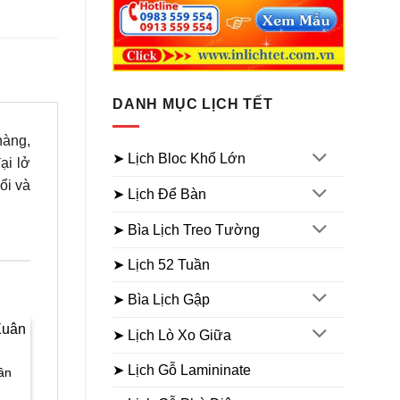
DANH MỤC LỊCH TẾT
hàng,
➤ Lịch Bloc Khổ Lớn
ại lở
ổi và
➤ Lịch Để Bàn
➤ Bìa Lịch Treo Tường
➤ Lịch 52 Tuần
➤ Bìa Lịch Gập
➤ Lịch Lò Xo Giữa
Sale
Sale
➤ Lịch Gỗ Lamininate
uân
BÌA LỊCH METALIZE
BÌA LỊCH METALIZE
Bìa lịch gắn bloc Phước lộ
Bìa lịch gắn bloc Phật di lặc