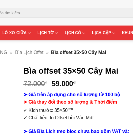
LÒ XO GIỮA
LỊCH TỜ
LỊCH GỖ
LỊCH GẬP
KHUN
ỜNG
»
Bìa Lịch Offet
»
Bìa offset 35×50 Cây Mai
Bìa offset 35×50 Cây Mai
Giá
Giá
72.000
59.000
₫
₫
gốc
hiện
➤ Giá trên áp dụng cho số lượng từ 100 bộ
là:
tại
➤ Giá thay đổi theo số lượng & Thời điểm
72.000₫.
là:
cm
59.000₫.
✓ Kích thước: 35×50
✓ Chất liệu:
In Offset bồi Ván Mdf
➤ Giá Bìa Lịch treo bloc chưa bao gồm
VAT và: