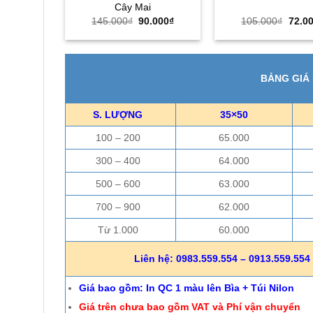
Cây Mai
Giá
Giá
Giá
145.000
₫
90.000
₫
105.000
₫
72.0
gốc
hiện
gốc
là:
tại
là:
145.000₫.
là:
105.0
90.000₫.
BẢNG GIÁ
S. LƯỢNG
35×50
100 – 200
65.000
300 – 400
64.000
500 – 600
63.000
700 – 900
62.000
Từ 1.000
60.000
Liên hệ: 0983.559.554 – 0913.559.554 
Giá bao gồm: In QC 1 màu lên Bìa + Túi Nilon
Giá trên chưa bao gồm VAT và Phí vận chuyển