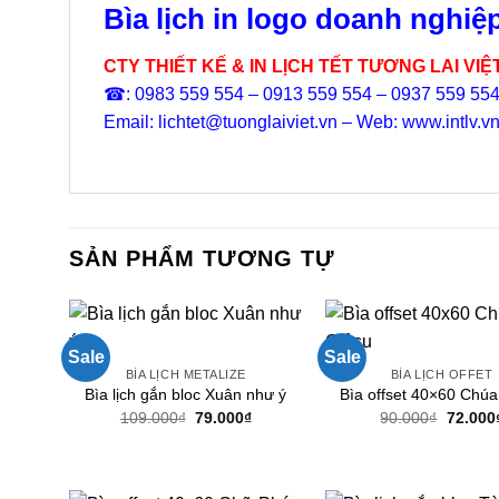
Bìa lịch in logo doanh nghiệ
CTY THIẾT KẾ & IN LỊCH TẾT TƯƠNG LAI VIỆ
☎: 0983 559 554 – 0913 559 554 – 0937 559 55
Email: lichtet@tuonglaiviet.vn – Web: www.intlv.v
SẢN PHẨM TƯƠNG TỰ
Sale
Sale
BÌA LỊCH METALIZE
BÌA LỊCH OFFET
Bìa lịch gắn bloc Xuân như ý
Bìa offset 40×60 Chúa
Giá
Giá
Giá
109.000
₫
79.000
₫
90.000
₫
72.000
gốc
hiện
gốc
là:
tại
là:
109.000₫.
là:
90.000₫
79.000₫.