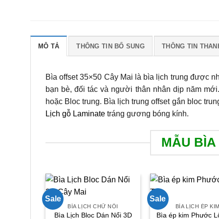
MÔ TẢ
THÔNG TIN BỔ SUNG
THÔNG TIN THAN
Bìa offset 35×50 Cây Mai là bìa lịch trung được n
bạn bè, đối tác và người thân nhân dịp năm mới.
hoặc Bloc trung. Bìa lịch trung offset gắn bloc tr
Lịch gỗ Laminate
tráng gương bóng kính.
MẪU BÌA
Sale
Sale
BÌA LỊCH CHỮ NỔI
BÌA LỊCH ÉP KI
Bìa Lịch Bloc Dán Nổi 3D
Bìa ép kim Phước L