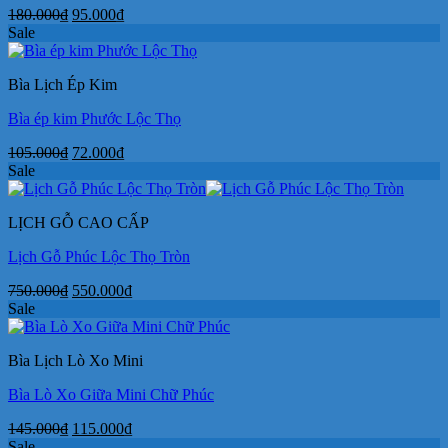
Giá
Giá
180.000
₫
95.000
₫
gốc
hiện
Sale
là:
tại
180.000₫.
là:
Bìa Lịch Ép Kim
95.000₫.
Bìa ép kim Phước Lộc Thọ
Giá
Giá
105.000
₫
72.000
₫
gốc
hiện
Sale
là:
tại
105.000₫.
là:
LỊCH GỖ CAO CẤP
72.000₫.
Lịch Gỗ Phúc Lộc Thọ Tròn
Giá
Giá
750.000
₫
550.000
₫
gốc
hiện
Sale
là:
tại
750.000₫.
là:
Bìa Lịch Lò Xo Mini
550.000₫.
Bìa Lò Xo Giữa Mini Chữ Phúc
Giá
Giá
145.000
₫
115.000
₫
gốc
hiện
Sale