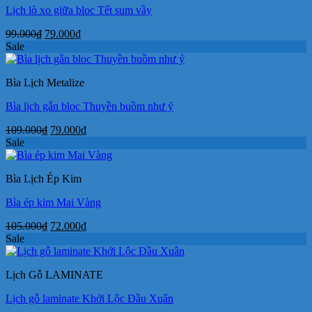
Lịch lò xo giữa bloc Tết sum vầy
Giá
Giá
99.000
₫
79.000
₫
gốc
hiện
Sale
là:
tại
99.000₫.
là:
Bìa Lịch Metalize
79.000₫.
Bìa lịch gắn bloc Thuyền buồm như ý
Giá
Giá
109.000
₫
79.000
₫
gốc
hiện
Sale
là:
tại
109.000₫.
là:
Bìa Lịch Ép Kim
79.000₫.
Bìa ép kim Mai Vàng
Giá
Giá
105.000
₫
72.000
₫
gốc
hiện
Sale
là:
tại
105.000₫.
là:
Lịch Gỗ LAMINATE
72.000₫.
Lịch gỗ laminate Khởi Lộc Đầu Xuân