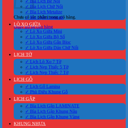
✓ Bìa Lịch Bế Nổi
✓ Bìa Lịch Chữ Nổi
✓ Bìa Lịch Metalize
Chưa có sản phẩm trong giỏ hàng.
✓ Bìa Lịch Laminate
LÒ XO GIỮA
Quay trở lại cửa hàng
✓ Lò Xo Giữa Mini
✓ Lò Xo Giữa Bộ Số
✓ Lò Xo Giữa Gắn Bloc
✓ Lò Xo Giữa Dán Chữ Nổi
LỊCH TỜ
✓ Lịch Lò Xo 7 Tờ
✓ Lịch Nẹp Thiếc 5 Tờ
✓ Lịch Nẹp Thiếc 7 Tờ
LỊCH GỖ
✓ Lịch Gỗ Lamina
✓ Phù Điêu Khung Gỗ
LỊCH GẬP
✓ Bìa Lịch Gập LAMINATE
✓ Bìa Lịch Gập Khung Nâu
✓ Bìa Lịch Gập Khung Vàng
KHUNG NHỰA