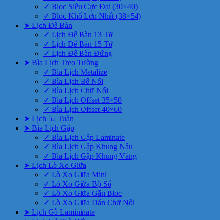
✓ Bloc Siêu Cực Đại (30×40)
✓ Bloc Khổ Lớn Nhất (38×54)
➤ Lịch Để Bàn
✓ Lịch Để Bàn 13 Tờ
✓ Lịch Để Bàn 15 Tờ
✓ Lịch Để Bàn Đứng
➤ Bìa Lịch Treo Tường
✓ Bìa Lịch Metalize
✓ Bìa Lịch Bế Nổi
✓ Bìa Lịch Chữ Nổi
✓ Bìa Lịch Offset 35×50
✓ Bìa Lịch Offset 40×60
➤ Lịch 52 Tuần
➤ Bìa Lịch Gập
✓ Bìa Lịch Gập Laminate
✓ Bìa Lịch Gập Khung Nâu
✓ Bìa Lịch Gập Khung Vàng
➤ Lịch Lò Xo Giữa
✓ Lò Xo Giữa Mini
✓ Lò Xo Giữa Bộ Số
✓ Lò Xo Giữa Gắn Bloc
✓ Lò Xo Giữa Dán Chữ Nổi
➤ Lịch Gỗ Lamininate