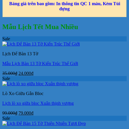
Bảng giá trên bao gồm: In thông tin QC 1 màu, Kèm Túi
đựng
Mẫu Lịch Tết Mua Nhiều
Sale
Lịch Để Bàn 13 Tờ
Mẫu Lịch Bàn 13 Tờ Kiến Trúc Thế Giới
Giá
Giá
35.000
₫
24.000
₫
gốc
hiện
Sale
là:
tại
35.000₫.
là:
Lò Xo Giữa Gắn Bloc
24.000₫.
Lịch lò xo giữa bloc Xuân thịnh vượng
Giá
Giá
99.000
₫
79.000
₫
gốc
hiện
Sale
là:
tại
99.000₫.
là: