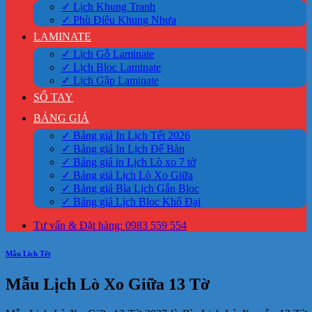
✓ Lịch Khung Tranh
✓ Phù Điêu Khung Nhựa
LAMINATE
✓ Lịch Gỗ Laminate
✓ Lịch Bloc Laminate
✓ Lịch Gập Laminate
SỔ TAY
BẢNG GIÁ
✓ Bảng giá In Lịch Tết 2026
✓ Bảng giá In Lịch Để Bàn
✓ Bảng giá in Lịch Lò xo 7 tờ
✓ Bảng giá Lịch Lò Xo Giữa
✓ Bảng giá Bìa Lịch Gắn Bloc
✓ Bảng giá Lịch Bloc Khổ Đại
Tư vấn & Đặt hàng: 0983 559 554
Mẫu Lịch Tết
Mẫu Lịch Lò Xo Giữa 13 Tờ