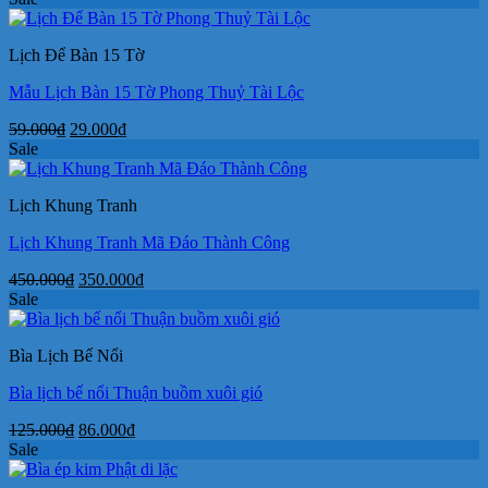
là:
tại
145.000₫.
là:
Lịch Để Bàn 15 Tờ
115.000₫.
Mẫu Lịch Bàn 15 Tờ Phong Thuỷ Tài Lộc
Giá
Giá
59.000
₫
29.000
₫
gốc
hiện
Sale
là:
tại
59.000₫.
là:
Lịch Khung Tranh
29.000₫.
Lịch Khung Tranh Mã Đáo Thành Công
Giá
Giá
450.000
₫
350.000
₫
gốc
hiện
Sale
là:
tại
450.000₫.
là:
Bìa Lịch Bế Nổi
350.000₫.
Bìa lịch bế nổi Thuận buồm xuôi gió
Giá
Giá
125.000
₫
86.000
₫
gốc
hiện
Sale
là:
tại
125.000₫.
là: