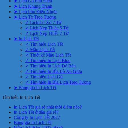
➤ Lịch Gỗ Phù Điêu
➤ Lịch Khung Tranh
➤ Lịch Phù Điêu Nhựa
➤ Lịch Tờ Treo Tường
✓ Lịch Lò Xo 7 Tờ
✓ Lịch Nẹp Thiếc 5 Tờ
✓ Lịch Nẹp Thiếc 7 Tờ
➤ In Lịch Tết
✓ Tìm hiểu Lịch Tết
✓ Mẫu Lịch Tết
✓ Thiết kế Mẫu Lịch Tết
✓ Tìm hiểu In Lịch Bloc
✓ Tìm hiểu In Lịch Để Bàn
✓ Tìm hiểu In Bìa Lò Xo Giữa
✓ Tìm hiểu Lịch Gỗ
✓ Tìm hiểu In Bìa Lịch Treo Tường
➤ Bảng giá In Lịch Tết
Tìm hiểu In Lịch Tết
Không
In Lịch Tết giá rẻ nhất thời điểm nào?
Không
có
In Lịch Tết ở đâu giá rẻ?
có
Không
bình
Công ty In Lịch Tết 2027
Không
bình
có
luận
Bảng giá In Lịch Tết
ở
có
luận
bình
Không
Mẫu Lịch Bloc 2027 giá rẻ