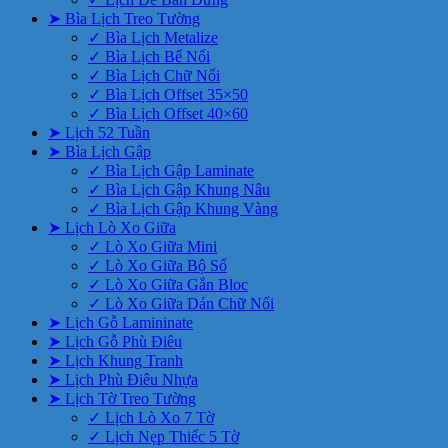
➤ Bìa Lịch Treo Tường
✓ Bìa Lịch Metalize
✓ Bìa Lịch Bế Nổi
✓ Bìa Lịch Chữ Nổi
✓ Bìa Lịch Offset 35×50
✓ Bìa Lịch Offset 40×60
➤ Lịch 52 Tuần
➤ Bìa Lịch Gập
✓ Bìa Lịch Gập Laminate
✓ Bìa Lịch Gập Khung Nâu
✓ Bìa Lịch Gập Khung Vàng
➤ Lịch Lò Xo Giữa
✓ Lò Xo Giữa Mini
✓ Lò Xo Giữa Bộ Số
✓ Lò Xo Giữa Gắn Bloc
✓ Lò Xo Giữa Dán Chữ Nổi
➤ Lịch Gỗ Lamininate
➤ Lịch Gỗ Phù Điêu
➤ Lịch Khung Tranh
➤ Lịch Phù Điêu Nhựa
➤ Lịch Tờ Treo Tường
✓ Lịch Lò Xo 7 Tờ
✓ Lịch Nẹp Thiếc 5 Tờ