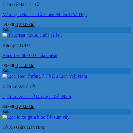
Lịch Để Bàn 15 Tờ
79.000₫.
Mẫu Lịch Bàn 15 Tờ Thiên Nhiên Tươi Đẹp
Giá
Giá
59.000
₫
29.000
₫
gốc
hiện
Sale
là:
tại
59.000₫.
là:
Bìa Lịch Offet
29.000₫.
Bìa offset 40×60 Chúa Giêsu
Giá
Giá
90.000
₫
72.000
₫
gốc
hiện
Sale
là:
tại
90.000₫.
là:
Lịch Lò Xo 7 Tờ
72.000₫.
Lịch Lò Xo 7 Tờ Du Lịch Việt Nam
Giá
Giá
40.000
₫
29.000
₫
gốc
hiện
Sale
là:
tại
40.000₫.
là:
Lò Xo Giữa Gắn Bloc
29.000₫.