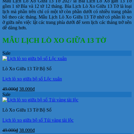
Mẫu Lịch Lò Xo Giữa 13 Tờ 2027 là Bìa Lịch Lò Xo gắn 13 Tờ
gồm 1 tờ Bìa và 12 tờ 12 tháng. Bìa Lịch Lò Xo Giữa 13 Tờ là loại
lịch mà phần trên chỉ có một tờ còn phần dưới có nhiều trang phân
bố theo các tháng. Mẫu Lịch Lò Xo Giữa 13 Tờ nhờ có phần lò xo
ở giữa nên việc lật các trang phía dưới để xem lịch các tháng trở nên
dễ dàng hơn.
MẪU LỊCH LÒ XO GIỮA 13 TỜ
Sale
Lò Xo Giữa 13 Tờ Bộ Số
Lịch lò xo giữa bộ số Lộc xuân
Giá
Giá
49.000
₫
38.000
₫
gốc
hiện
Sale
là:
tại
49.000₫.
là:
Lò Xo Giữa 13 Tờ Bộ Số
38.000₫.
Lịch lò xo giữa bộ số Túi vàng tài lộc
Giá
Giá
49.000
₫
38.000
₫