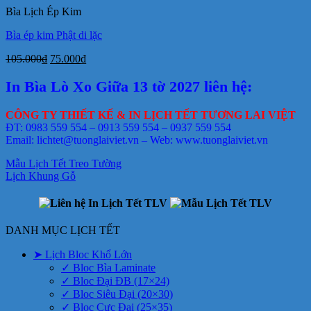
Bìa Lịch Ép Kim
86.000₫.
Bìa ép kim Phật di lặc
Giá
Giá
105.000
₫
75.000
₫
gốc
hiện
là:
tại
In Bìa Lò Xo Giữa 13 tờ 2027 liên hệ:
105.000₫.
là:
75.000₫.
CÔNG TY THIẾT KẾ & IN LỊCH TẾT TƯƠNG LAI VIỆT
ĐT: 0983 559 554 – 0913 559 554 – 0937 559 554
Email: lichtet@tuonglaiviet.vn – Web: www.tuonglaiviet.vn
Mẫu Lịch Tết Treo Tường
Lịch Khung Gỗ
DANH MỤC LỊCH TẾT
➤ Lịch Bloc Khổ Lớn
✓ Bloc Bìa Laminate
✓ Bloc Đại ĐB (17×24)
✓ Bloc Siêu Đại (20×30)
✓ Bloc Cực Đại (25×35)