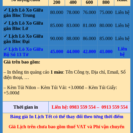
200
400
600
800
✓ Lịch Lò Xo Giữa
80.000
78.000
76.000
75.000
Liên hệ
gắn Bloc Trung
✓ Lịch Lò Xo Giữa
85.000
83.000
81.000
80.000
Liên hệ
gắn Bloc Lở
✓ Lịch Lò Xo Giữa
90.000
88.000
86.000
85.000
Liên hệ
gắn Bloc Đại
Liên
✓ Lịch Lò Xo Giữa
45.000
44.000
42.000
41.000
hệ
Bộ Số 13 Tờ
Giá trên bao gồm:
– In thông tin quảng cáo
1 màu
: Tên Công ty, Địa chỉ, Email, Số
điện thoại, …
– Kèm Túi Nilon – Kèm Túi Vải: +3.000đ – Kèm Túi Giấy:
+5.000đ
Thời gian in
Liên hệ: 0983 559 554 – 0913 559 554
Bảng giá In Lịch Tết có thể thay đổi theo từng thời điểm
Giá Lịch trên chưa bao gồm thuế VAT và Phí vận chuyển