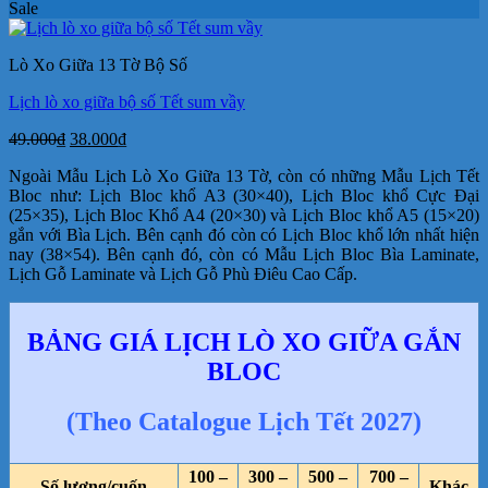
gốc
hiện
Sale
là:
tại
49.000₫.
là:
Lò Xo Giữa 13 Tờ Bộ Số
38.000₫.
Lịch lò xo giữa bộ số Tết sum vầy
Giá
Giá
49.000
₫
38.000
₫
gốc
hiện
Ngoài Mẫu Lịch Lò Xo Giữa 13 Tờ, còn có những Mẫu Lịch Tết
là:
tại
Bloc như: Lịch Bloc khổ A3 (30×40), Lịch Bloc khổ Cực Đại
49.000₫.
là:
(25×35), Lịch Bloc Khổ A4 (20×30) và Lịch Bloc khổ A5 (15×20)
38.000₫.
gắn với Bìa Lịch. Bên cạnh đó còn có Lịch Bloc khổ lớn nhất hiện
nay (38×54). Bên cạnh đó, còn có Mẫu Lịch Bloc Bìa Laminate,
Lịch Gỗ Laminate và Lịch Gỗ Phù Điêu Cao Cấp.
BẢNG GIÁ LỊCH LÒ XO GIỮA GẮN
BLOC
(Theo Catalogue Lịch Tết 2027)
100 –
300 –
500 –
700 –
Số lượng/cuốn
Khác