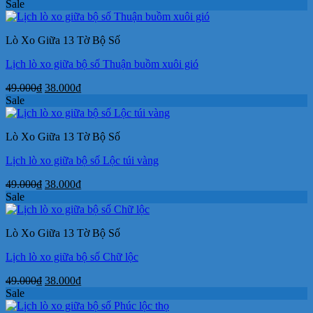
gốc
hiện
Sale
là:
tại
49.000₫.
là:
Lò Xo Giữa 13 Tờ Bộ Số
38.000₫.
Lịch lò xo giữa bộ số Thuận buồm xuôi gió
Giá
Giá
49.000
₫
38.000
₫
gốc
hiện
Sale
là:
tại
49.000₫.
là:
Lò Xo Giữa 13 Tờ Bộ Số
38.000₫.
Lịch lò xo giữa bộ số Lộc túi vàng
Giá
Giá
49.000
₫
38.000
₫
gốc
hiện
Sale
là:
tại
49.000₫.
là:
Lò Xo Giữa 13 Tờ Bộ Số
38.000₫.
Lịch lò xo giữa bộ số Chữ lộc
Giá
Giá
49.000
₫
38.000
₫
gốc
hiện
Sale
là:
tại