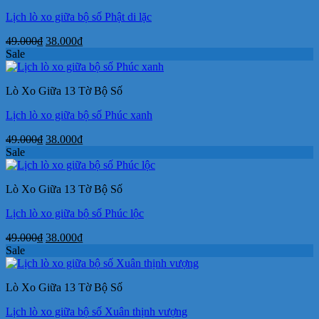
Lịch lò xo giữa bộ số Phật di lặc
Giá
Giá
49.000
₫
38.000
₫
gốc
hiện
Sale
là:
tại
49.000₫.
là:
Lò Xo Giữa 13 Tờ Bộ Số
38.000₫.
Lịch lò xo giữa bộ số Phúc xanh
Giá
Giá
49.000
₫
38.000
₫
gốc
hiện
Sale
là:
tại
49.000₫.
là:
Lò Xo Giữa 13 Tờ Bộ Số
38.000₫.
Lịch lò xo giữa bộ số Phúc lộc
Giá
Giá
49.000
₫
38.000
₫
gốc
hiện
Sale
là:
tại
49.000₫.
là:
Lò Xo Giữa 13 Tờ Bộ Số
38.000₫.
Lịch lò xo giữa bộ số Xuân thịnh vượng