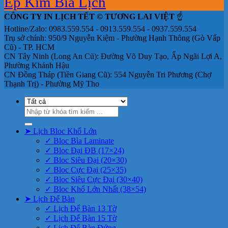
Ép Kim Bìa Lịch
CÔNG TY IN LỊCH TẾT © TƯƠNG LAI VIỆT
☝️
Hotline/Zalo: 0983.559.554 - 0913.559.554 - 0937.559.554
Trụ sở chính: 950/9 Nguyễn Kiệm - Phường Hạnh Thông (Gò Vấp
Cũ) - TP. HCM
CN Tây Ninh (Long An Cũ): Đường Võ Duy Tạo, Ấp Ngãi Lợi A,
Phường Khánh Hậu
CN Đồng Tháp (Tiền Giang Cũ): 554 Nguyễn Tri Phương (Chợ
Thạnh Trị) - Phường Mỹ Tho
Tìm
kiếm:
➤ Lịch Bloc Khổ Lớn
✓ Bloc Bìa Laminate
✓ Bloc Đại ĐB (17×24)
✓ Bloc Siêu Đại (20×30)
✓ Bloc Cực Đại (25×35)
✓ Bloc Siêu Cực Đại (30×40)
✓ Bloc Khổ Lớn Nhất (38×54)
➤ Lịch Để Bàn
✓ Lịch Để Bàn 13 Tờ
✓ Lịch Để Bàn 15 Tờ
✓ Lịch Để Bàn Đứng