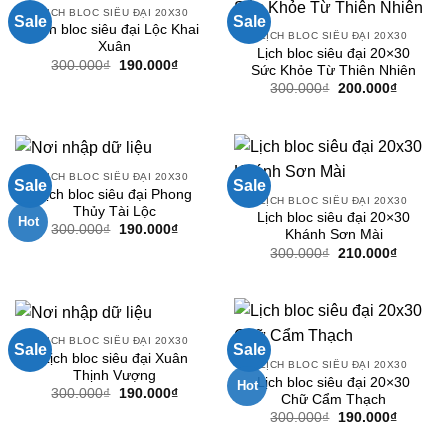
LỊCH BLOC SIÊU ĐẠI 20X30
Sale
Sale
Lịch bloc siêu đại Lộc Khai
LỊCH BLOC SIÊU ĐẠI 20X30
Xuân
Lịch bloc siêu đại 20×30
Giá
Giá
300.000
₫
190.000
₫
Sức Khỏe Từ Thiên Nhiên
gốc
hiện
Giá
Giá
300.000
₫
200.000
₫
là:
tại
gốc
hiện
300.000₫.
là:
là:
tại
190.000₫.
300.000₫.
là:
200.000
LỊCH BLOC SIÊU ĐẠI 20X30
Sale
Sale
Lịch bloc siêu đại Phong
LỊCH BLOC SIÊU ĐẠI 20X30
Thủy Tài Lộc
Lịch bloc siêu đại 20×30
Hot
Giá
Giá
300.000
₫
190.000
₫
Khánh Sơn Mài
gốc
hiện
Giá
Giá
300.000
₫
210.000
₫
là:
tại
gốc
hiện
300.000₫.
là:
là:
tại
190.000₫.
300.000₫.
là:
210.000
LỊCH BLOC SIÊU ĐẠI 20X30
Sale
Sale
Lịch bloc siêu đại Xuân
LỊCH BLOC SIÊU ĐẠI 20X30
Thịnh Vượng
Lịch bloc siêu đại 20×30
Hot
Giá
Giá
300.000
₫
190.000
₫
Chữ Cẩm Thạch
gốc
hiện
Giá
Giá
300.000
₫
190.000
₫
là:
tại
gốc
hiện
300.000₫.
là:
là:
tại
190.000₫.