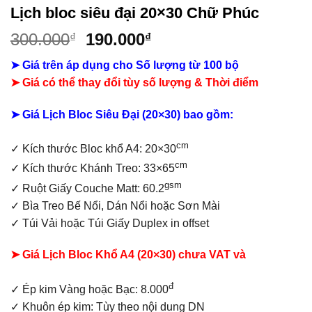
Lịch bloc siêu đại 20×30 Chữ Phúc
Giá
Giá
300.000
190.000
₫
₫
gốc
hiện
➤ Giá trên áp dụng cho Số lượng từ 100 bộ
là:
tại
➤ Giá có thể thay đổi tùy số lượng & Thời điểm
300.000₫.
là:
190.000₫.
➤ Giá Lịch Bloc Siêu Đại (20×30) bao gồm:
cm
✓
Kích thước Bloc khổ A4: 20×30
cm
✓ Kích thước Khánh Treo: 33×65
gsm
✓ Ruột Giấy Couche Matt: 60.2
✓ Bìa Treo Bế Nổi, Dán Nổi hoặc Sơn Mài
✓ Túi Vải hoặc Túi Giấy Duplex in offset
➤ Giá Lịch Bloc Khổ A4 (20×30) chưa VAT và
đ
✓ Ép kim Vàng hoặc Bạc: 8.000
✓ Khuôn ép kim: Tùy theo nội dung DN