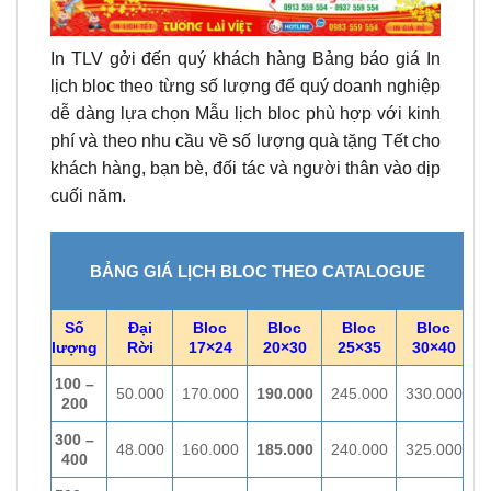
In TLV gởi đến quý khách hàng Bảng báo giá In
lịch bloc theo từng số lượng để quý doanh nghiệp
dễ dàng lựa chọn Mẫu lịch bloc phù hợp với kinh
phí và theo nhu cầu về số lượng quà tặng Tết cho
khách hàng, bạn bè, đối tác và người thân vào dịp
cuối năm.
BẢNG GIÁ LỊCH BLOC THEO CATALOGUE
Số
Đại
Bloc
Bloc
Bloc
Bloc
lượng
Rời
17×24
20×30
25×35
30×40
100 –
50.000
170.000
190.000
245.000
330.000
200
300 –
48.000
160.000
185.000
240.000
325.000
400