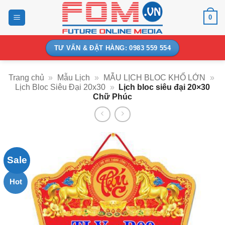
Bỏ
0
qua
nội
dung
TƯ VẤN & ĐẶT HÀNG: 0983 559 554
Trang chủ
»
Mẫu Lịch
»
MẪU LỊCH BLOC KHỔ LỚN
»
Lịch Bloc Siêu Đại 20x30
»
Lịch bloc siêu đại 20×30
Chữ Phúc
Sale
Hot