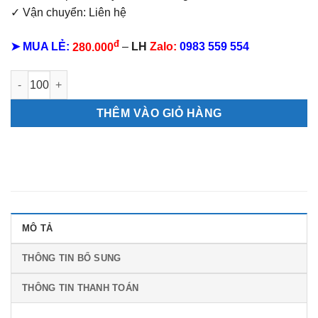
✓ Vận chuyển: Liên hệ
đ
➤ MUA LẺ:
280.000
–
LH
Zalo:
0983 559 554
Lịch bloc siêu đại 20x30 Chữ Phúc số lượng
THÊM VÀO GIỎ HÀNG
MÔ TẢ
THÔNG TIN BỔ SUNG
THÔNG TIN THANH TOÁN