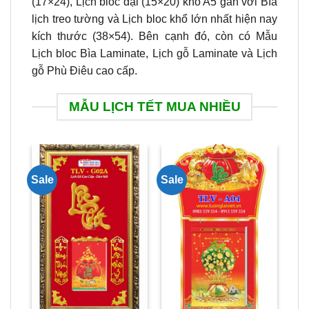
(17×24), Lịch bloc đại (15×20) khổ A5 gắn với Bìa
lịch treo tường và Lịch bloc khổ lớn nhất hiện nay
kích thước (38×54). Bên cạnh đó, còn có Mẫu
Lịch bloc Bìa Laminate, Lịch gỗ Laminate và Lịch
gỗ Phù Điêu cao cấp.
MẪU LỊCH TẾT MUA NHIỀU
Sale
Sale
Sal