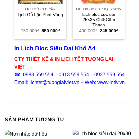
LỊCH GỖ CAO CẤP
LỊCH BLOC CỰC ĐẠI 25X35
Lịch bloc cực đại
Lịch Gỗ Lộc Phát Vàng
25×35 Chữ Cẩm
Thạch
Giá
Giá
Giá
Giá
750.000
₫
550.000
₫
400.000
₫
245.000
₫
gốc
hiện
gốc
hiện
là:
tại
là:
tại
750.000₫.
là:
400.000₫.
là:
550.000₫.
245.000₫.
In Lịch Bloc Siêu Đại Khổ A4
CTY THIẾT KẾ & IN LỊCH TẾT TƯƠNG LAI
VIỆT
☎: 0983 559 554 – 0913 559 554 – 0937 559 554
Email: lichtet@tuonglaiviet.vn – Web: www.intlv.vn
SẢN PHẨM TƯƠNG TỰ