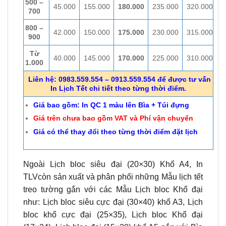
500 –
45.000
155.000
180.000
235.000
320.000
700
800 –
42.000
150.000
175.000
230.000
315.000
900
Từ
40.000
145.000
170.000
225.000
310.000
1.000
Liên hệ: 0983.559.554 – 0913.559.554 để được tư vấn
In Lịch Tết chi tiết theo từng thời điểm.
Giá bao gồm: In QC 1 màu lên Bìa + Túi đựng
Giá trên chưa bao gồm VAT và Phí vận chuyển
Giá có thể thay đổi theo từng thời điểm đặt lịch
Ngoài Lịch bloc siêu đại (20×30) Khổ A4, In
TLVcòn sản xuất và phân phối những Mẫu lịch tết
treo tường gắn với các Mẫu Lịch bloc Khổ đại
như: Lịch bloc siêu cực đại (30×40) khổ A3, Lịch
bloc khổ cực đại (25×35), Lịch bloc Khổ đại