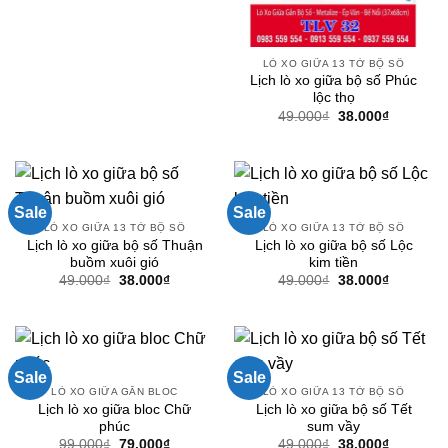
LÒ XO GIỮA 13 TỜ BỘ SỐ
Lịch lò xo giữa bộ số Phúc
lộc thọ
Giá
Giá
49.000
₫
38.000
₫
gốc
hiện
là:
tại
49.000₫.
là:
38.000₫.
Sale
Sale
LÒ XO GIỮA 13 TỜ BỘ SỐ
LÒ XO GIỮA 13 TỜ BỘ SỐ
Lịch lò xo giữa bộ số Thuận
Lịch lò xo giữa bộ số Lộc
buồm xuôi gió
kim tiền
Giá
Giá
Giá
Giá
49.000
₫
38.000
₫
49.000
₫
38.000
₫
gốc
hiện
gốc
hiện
là:
tại
là:
tại
49.000₫.
là:
49.000₫.
là:
38.000₫.
38.000₫.
Sale
Sale
LÒ XO GIỮA GẮN BLOC
LÒ XO GIỮA 13 TỜ BỘ SỐ
Lịch lò xo giữa bloc Chữ
Lịch lò xo giữa bộ số Tết
phúc
sum vầy
Giá
Giá
Giá
Giá
99.000
₫
79.000
₫
49.000
₫
38.000
₫