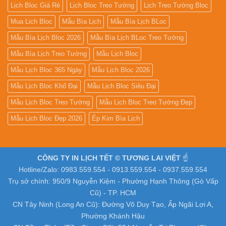
Lịch Bloc Giá Rẻ
Lịch Bloc Treo Tường
Lịch Treo Tường Bloc
Mua Lich Bloc
Mẫu Bìa Lịch
Mẫu Bìa Lịch BLoc
Mẫu Bìa Lịch Bloc 2026
Mẫu Bìa Lịch BLoc Treo Tường
Mẫu Bìa Lịch Treo Tường
Mẫu Lịch Bloc
Mẫu Lịch Bloc 365 Ngày
Mẫu Lịch Bloc 2026
Mẫu Lịch Bloc Khổ Đại
Mẫu Lịch Bloc Siêu Đại
Mẫu Lịch Bloc Treo Tường
Mẫu Lịch Bloc Treo Tường Đẹp
Mẫu Lịch Bloc Đẹp 2026
Ép Kim Bìa Lịch
CÔNG TY IN LỊCH TẾT © TƯƠNG LAI VIỆT
☝️
Hotline/Zalo: 0983.559.554 - 0913.559.554 - 0937.559.554
Trụ sở chính: 950/9 Nguyễn Kiệm - Phường Hạnh Thông (Gò Vấp
Cũ) - TP. HCM
CN Tây Ninh (Long An Cũ): Đường Võ Duy Tạo, Ấp Ngãi Lợi A,
Phường Khánh Hậu