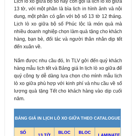
Lịch lò xo giữa bộ số hay còn gọi là lịch lò xo giữa
13 tờ, với một phần là bìa lịch in hình ảnh và nội
dung, một phần có gắn với bộ số 13 tờ 12 tháng.
Lịch lò xo giữa bộ số Phúc lộc là món quà mà
nhiều doanh nghiệp chọn làm quà tặng cho khách
hàng, bạn bè, đối tác và người thân nhân dịp tết
đến xuân về.
Nắm được nhu cầu đó, In TLV gởi đến quý khách
hàng mẫu lịch tết và Bảng giá In lịch lò xo giữa để
quý công ty dễ dàng lựa chọn cho mình mẫu lịch
lò xo giữa phù hợp với kinh phí và nhu cầu về số
lượng quà tặng Tết cho khách hàng vào dịp cuối
năm.
BẢNG GIÁ IN LỊCH LÒ XO GIỮA THEO CATALOGUE
SỐ
BLOC
BLOC
13 TỜ
LAMINATE