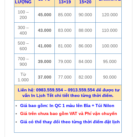
LƯỢNG
13×19
15×20
100 –
45.000
85.000
90.000
120.000
200
300 –
43.000
83.000
88.000
110.000
400
500 –
41.000
81.000
86.000
100.000
600
700 –
39.000
79.000
84.000
95.000
900
Từ
37.000
77.000
82.000
90.000
1.000
Liên hệ: 0983.559.554 – 0913.559.554 để được tư
vấn In Lịch Tết chi tiết theo từng thời điểm.
Giá bao gồm: In QC 1 màu lên Bìa + Túi Nilon
Giá trên chưa bao gồm VAT và Phí vận chuyển
Giá có thể thay đổi theo từng thời điểm đặt lịch