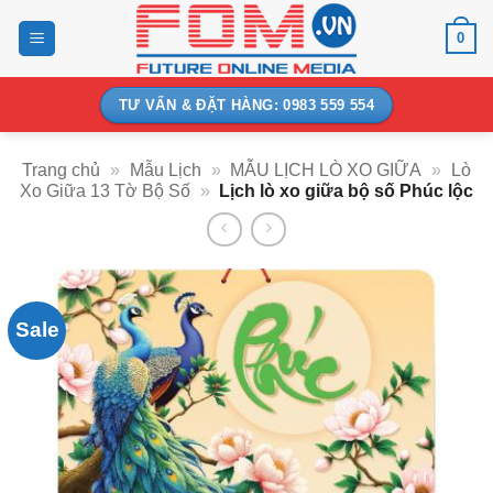
Bỏ
0
qua
nội
dung
TƯ VẤN & ĐẶT HÀNG: 0983 559 554
Trang chủ
»
Mẫu Lịch
»
MẪU LỊCH LÒ XO GIỮA
»
Lò
Xo Giữa 13 Tờ Bộ Số
»
Lịch lò xo giữa bộ số Phúc lộc
Sale