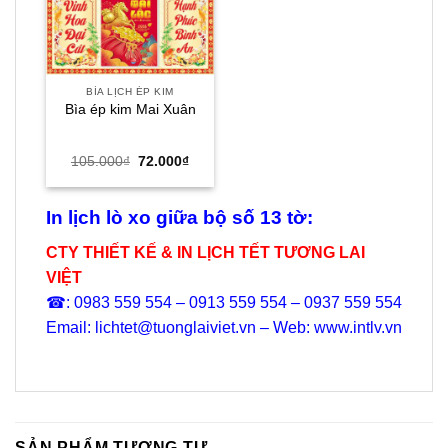
23.000₫.
BÌA LỊCH ÉP KIM
Bìa ép kim Mai Xuân
Giá
Giá
105.000
₫
72.000
₫
gốc
hiện
là:
tại
105.000₫.
là:
72.000₫.
In lịch lò xo giữa bộ số 13 tờ:
CTY THIẾT KẾ & IN LỊCH TẾT TƯƠNG LAI
VIỆT
☎: 0983 559 554 – 0913 559 554 – 0937 559 554
Email: lichtet@tuonglaiviet.vn – Web: www.intlv.vn
SẢN PHẨM TƯƠNG TỰ