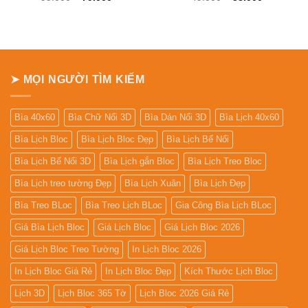
gốc
hiện
gốc
hiện
là:
tại
là:
tại
99.000₫.
là:
49.000₫.
là:
79.000₫.
38.000₫.
➤ MỌI NGƯỜI TÌM KIẾM
Bìa 40x60
Bìa Chữ Nổi 3D
Bìa Dán Nổi 3D
Bìa Lịch 40x60
Bìa Lịch Bloc
Bìa Lịch Bloc Đẹp
Bìa Lịch Bế Nổi
Bìa Lịch Bế Nổi 3D
Bìa Lịch gắn Bloc
Bìa Lịch Treo Bloc
Bìa Lịch treo tường Đẹp
Bìa Lịch Xuân
Bìa Lịch Đẹp
Bìa Treo BLoc
Bìa Treo Lịch BLoc
Gia Công Bìa Lịch BLoc
Giá Bìa Lịch Bloc
Giá Lịch Bloc
Giá Lịch Bloc 2026
Giá Lịch Bloc Treo Tường
In Lịch Bloc 2026
In Lịch Bloc Giá Rẻ
In Lịch Bloc Đẹp
Kích Thước Lịch Bloc
Lịch 3D
Lịch Bloc 365 Tờ
Lịch Bloc 2026 Giá Rẻ