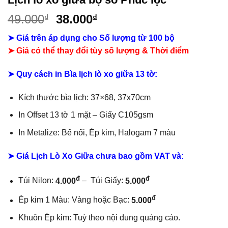
Giá
Giá
49.000
38.000
₫
₫
gốc
hiện
➤ Giá trên áp dụng cho Số lượng từ 100 bộ
là:
tại
➤ Giá có thể thay đổi tùy số lượng & Thời điểm
49.000₫.
là:
38.000₫.
➤
Quy cách in Bìa lịch lò xo giữa 13 tờ:
Kích thước bìa lịch: 37×68, 37x70cm
In Offset 13 tờ 1 mặt –
Giấy C105gsm
In Metalize: Bế nổi, Ép kim, Halogam 7 màu
➤ Giá Lịch Lò Xo Giữa chưa bao gồm
VAT và:
đ
đ
Túi Nilon:
4.000
– Túi Giấy:
5.000
đ
Ép kim 1 Màu: Vàng hoặc Bạc:
5.000
Khuôn Ép kim: Tuỳ theo nội dung quảng cáo.