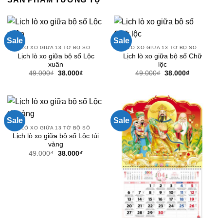
Sale
Sale
LÒ XO GIỮA 13 TỜ BỘ SỐ
LÒ XO GIỮA 13 TỜ BỘ SỐ
Lịch lò xo giữa bộ số Lộc
Lịch lò xo giữa bộ số Chữ
xuân
lộc
Giá
Giá
Giá
Giá
49.000
₫
38.000
₫
49.000
₫
38.000
₫
gốc
hiện
gốc
hiện
là:
tại
là:
tại
49.000₫.
là:
49.000₫.
là:
38.000₫.
38.000₫.
Sale
Sale
LÒ XO GIỮA 13 TỜ BỘ SỐ
Lịch lò xo giữa bộ số Lộc túi
vàng
Giá
Giá
49.000
₫
38.000
₫
gốc
hiện
là:
tại
49.000₫.
là:
38.000₫.