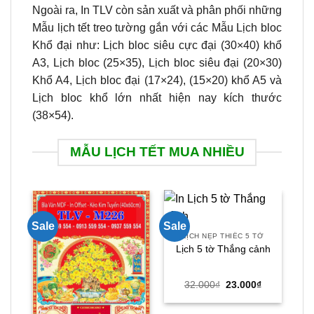
Ngoài ra, In TLV còn sản xuất và phân phối những
Mẫu lịch tết treo tường gắn với các Mẫu Lịch bloc
Khổ đại như: Lịch bloc siêu cực đại (30×40) khổ
A3, Lịch bloc (25×35), Lịch bloc siêu đại (20×30)
Khổ A4, Lịch bloc đại (17×24), (15×20) khổ A5 và
Lịch bloc khổ lớn nhất hiện nay kích thước
(38×54).
MẪU LỊCH TẾT MUA NHIỀU
Sale
Sale
Sal
LỊCH NẸP THIẾC 5 TỜ
B
Lịch 5 tờ Thắng cảnh
Giá
Giá
32.000
₫
23.000
₫
gốc
hiện
là:
tại
32.000₫.
là: