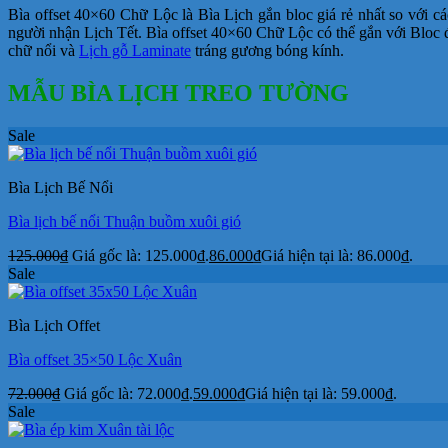
Bìa offset 40×60 Chữ Lộc là Bìa Lịch gắn bloc giá rẻ nhất so với c
người nhận Lịch Tết. Bìa offset 40×60 Chữ Lộc có thể gắn với Bloc đại
chữ nổi và
Lịch gỗ Laminate
tráng gương bóng kính.
MẪU BÌA LỊCH TREO TƯỜNG
Sale
Bìa Lịch Bế Nổi
Bìa lịch bế nổi Thuận buồm xuôi gió
125.000
₫
Giá gốc là: 125.000₫.
86.000
₫
Giá hiện tại là: 86.000₫.
Sale
Bìa Lịch Offet
Bìa offset 35×50 Lộc Xuân
72.000
₫
Giá gốc là: 72.000₫.
59.000
₫
Giá hiện tại là: 59.000₫.
Sale