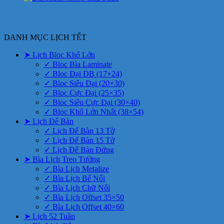
DANH MỤC LỊCH TẾT
➤ Lịch Bloc Khổ Lớn
✓ Bloc Bìa Laminate
✓ Bloc Đại ĐB (17×24)
✓ Bloc Siêu Đại (20×30)
✓ Bloc Cực Đại (25×35)
✓ Bloc Siêu Cực Đại (30×40)
✓ Bloc Khổ Lớn Nhất (38×54)
➤ Lịch Để Bàn
✓ Lịch Để Bàn 13 Tờ
✓ Lịch Để Bàn 15 Tờ
✓ Lịch Để Bàn Đứng
➤ Bìa Lịch Treo Tường
✓ Bìa Lịch Metalize
✓ Bìa Lịch Bế Nổi
✓ Bìa Lịch Chữ Nổi
✓ Bìa Lịch Offset 35×50
✓ Bìa Lịch Offset 40×60
➤ Lịch 52 Tuần