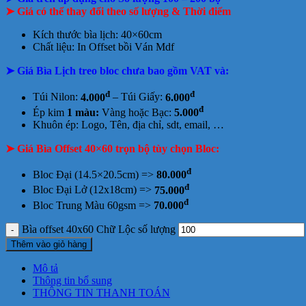
➤ Giá có thể thay đổi theo số lượng & Thời điểm
Kích thước bìa lịch: 40×60cm
Chất liệu:
In Offset bồi Ván Mdf
➤ Giá Bìa Lịch treo bloc chưa bao gồm
VAT và:
đ
đ
Túi Nilon:
4.000
– Túi Giấy:
6.000
đ
Ép kim
1 màu:
Vàng hoặc Bạc:
5.000
Khuôn ép: Logo, Tên, địa chỉ, sdt, email, …
➤ Giá Bìa Offset 40×60 trọn bộ tùy chọn Bloc:
đ
Bloc Đại (14.5×20.5cm) =>
80.000
đ
Bloc Đại Lở (12x18cm) =>
75.000
đ
Bloc Trung Màu 60gsm =>
70.000
Bìa offset 40x60 Chữ Lộc số lượng
Thêm vào giỏ hàng
Mô tả
Thông tin bổ sung
THÔNG TIN THANH TOÁN