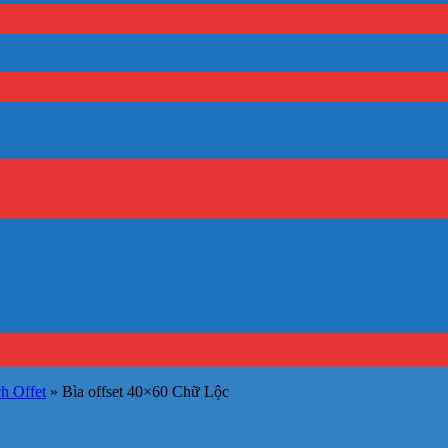
h Offet
»
Bìa offset 40×60 Chữ Lộc