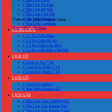
✓ Bìa Lịch Ép Kim
✓ Bìa Lịch Bế Nổi
✓ Bìa Lịch Chữ Nổi
✓ Bìa Lịch Metalize
Chưa có sản phẩm trong giỏ hàng.
✓ Bìa Lịch Laminate
Quay trở lại cửa hàng
LÒ XO GIỮA
✓ Lò Xo Giữa Mini
✓ Lò Xo Giữa Bộ Số
✓ Lò Xo Giữa Gắn Bloc
✓ Lò Xo Giữa Dán Chữ Nổi
LỊCH TỜ
✓ Lịch Lò Xo 7 Tờ
✓ Lịch Nẹp Thiếc 5 Tờ
✓ Lịch Nẹp Thiếc 7 Tờ
LỊCH GỖ
✓ Lịch Gỗ Lamina
✓ Phù Điêu Khung Gỗ
LỊCH GẬP
✓ Bìa Lịch Gập LAMINATE
✓ Bìa Lịch Gập Khung Nâu
✓ Bìa Lịch Gập Khung Vàng