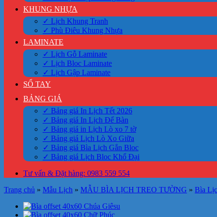
KHUNG NHỰA
✓ Lịch Khung Tranh
✓ Phù Điêu Khung Nhựa
LAMINATE
✓ Lịch Gỗ Laminate
✓ Lịch Bloc Laminate
✓ Lịch Gập Laminate
SỔ TAY
BẢNG GIÁ
✓ Bảng giá In Lịch Tết 2026
✓ Bảng giá In Lịch Để Bàn
✓ Bảng giá in Lịch Lò xo 7 tờ
✓ Bảng giá Lịch Lò Xo Giữa
✓ Bảng giá Bìa Lịch Gắn Bloc
✓ Bảng giá Lịch Bloc Khổ Đại
Tư vấn & Đặt hàng: 0983 559 554
Trang chủ
»
Mẫu Lịch
»
MẪU BÌA LỊCH TREO TƯỜNG
»
Bìa Lịc