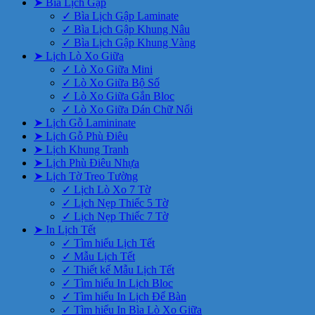
➤ Bìa Lịch Gập
✓ Bìa Lịch Gập Laminate
✓ Bìa Lịch Gập Khung Nâu
✓ Bìa Lịch Gập Khung Vàng
➤ Lịch Lò Xo Giữa
✓ Lò Xo Giữa Mini
✓ Lò Xo Giữa Bộ Số
✓ Lò Xo Giữa Gắn Bloc
✓ Lò Xo Giữa Dán Chữ Nổi
➤ Lịch Gỗ Lamininate
➤ Lịch Gỗ Phù Điêu
➤ Lịch Khung Tranh
➤ Lịch Phù Điêu Nhựa
➤ Lịch Tờ Treo Tường
✓ Lịch Lò Xo 7 Tờ
✓ Lịch Nẹp Thiếc 5 Tờ
✓ Lịch Nẹp Thiếc 7 Tờ
➤ In Lịch Tết
✓ Tìm hiểu Lịch Tết
✓ Mẫu Lịch Tết
✓ Thiết kế Mẫu Lịch Tết
✓ Tìm hiểu In Lịch Bloc
✓ Tìm hiểu In Lịch Để Bàn
✓ Tìm hiểu In Bìa Lò Xo Giữa