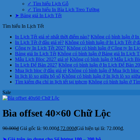
✓ Tìm hiểu Lịch Gỗ
✓ Tìm hiểu In Bìa Lịch Treo Tường
➤ Bảng giá In Lịch Tết
Tìm hiểu In Lịch Tết
In Lịch Tết giá rẻ nhất thời điểm nào?
Không có bình luận
ở In 
In Lịch Tết ở đâu giá rẻ?
Không có bình luận
ở In Lịch Tết ở đ
Công ty In Lịch Tết 2027
Không có bình luận
ở Công ty In Lị
Bảng giá In Lịch Tết
Không có bình luận
ở Bảng giá In Lịch T
Mẫu Lịch Bloc 2027 giá rẻ
Không có bình luận
ở Mẫu Lịch Blo
In Lịch Để Bàn 2027
Không có bình luận
ở In Lịch Để Bàn 2
Mua lịch bloc ở đâu giá rẻ
Không có bình luận
ở Mua lịch bloc 
In lịch lò xo giữa bộ số
Không có bình luận
ở In lịch lò xo giữ
Tìm kiếm địa chỉ in lịch tết tại tphcm
Không có bình luận
ở Tìm 
Sale
Bìa offset 40×60 Chữ Lộc
90.000
₫
Giá gốc là: 90.000₫.
72.000
₫
Giá hiện tại là: 72.000₫.
➤ Giá trên áp dụng cho Số lượng 100 – 200 bộ