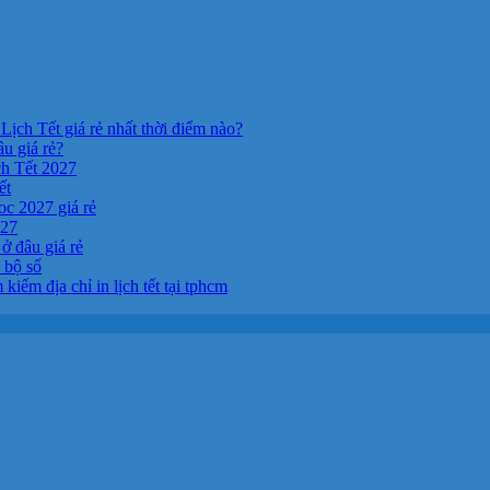
Lịch Tết giá rẻ nhất thời điểm nào?
âu giá rẻ?
ch Tết 2027
ết
c 2027 giá rẻ
027
ở đâu giá rẻ
a bộ số
kiếm địa chỉ in lịch tết tại tphcm