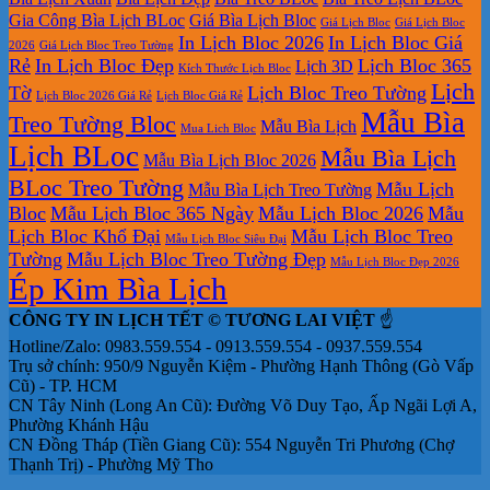
Gia Công Bìa Lịch BLoc
Giá Bìa Lịch Bloc
Giá Lịch Bloc
Giá Lịch Bloc
In Lịch Bloc 2026
In Lịch Bloc Giá
2026
Giá Lịch Bloc Treo Tường
Rẻ
In Lịch Bloc Đẹp
Lịch Bloc 365
Lịch 3D
Kích Thước Lịch Bloc
Lịch
Tờ
Lịch Bloc Treo Tường
Lịch Bloc 2026 Giá Rẻ
Lịch Bloc Giá Rẻ
Mẫu Bìa
Treo Tường Bloc
Mẫu Bìa Lịch
Mua Lich Bloc
Lịch BLoc
Mẫu Bìa Lịch
Mẫu Bìa Lịch Bloc 2026
BLoc Treo Tường
Mẫu Lịch
Mẫu Bìa Lịch Treo Tường
Bloc
Mẫu Lịch Bloc 365 Ngày
Mẫu Lịch Bloc 2026
Mẫu
Lịch Bloc Khổ Đại
Mẫu Lịch Bloc Treo
Mẫu Lịch Bloc Siêu Đại
Tường
Mẫu Lịch Bloc Treo Tường Đẹp
Mẫu Lịch Bloc Đẹp 2026
Ép Kim Bìa Lịch
CÔNG TY IN LỊCH TẾT © TƯƠNG LAI VIỆT
☝️
Hotline/Zalo: 0983.559.554 - 0913.559.554 - 0937.559.554
Trụ sở chính: 950/9 Nguyễn Kiệm - Phường Hạnh Thông (Gò Vấp
Cũ) - TP. HCM
CN Tây Ninh (Long An Cũ): Đường Võ Duy Tạo, Ấp Ngãi Lợi A,
Phường Khánh Hậu
CN Đồng Tháp (Tiền Giang Cũ): 554 Nguyễn Tri Phương (Chợ
Thạnh Trị) - Phường Mỹ Tho