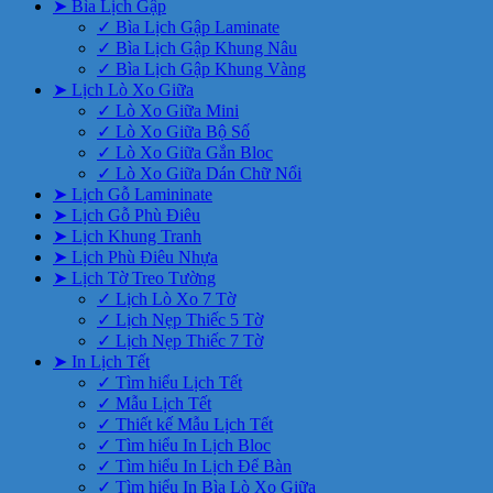
➤ Bìa Lịch Gập
✓ Bìa Lịch Gập Laminate
✓ Bìa Lịch Gập Khung Nâu
✓ Bìa Lịch Gập Khung Vàng
➤ Lịch Lò Xo Giữa
✓ Lò Xo Giữa Mini
✓ Lò Xo Giữa Bộ Số
✓ Lò Xo Giữa Gắn Bloc
✓ Lò Xo Giữa Dán Chữ Nổi
➤ Lịch Gỗ Lamininate
➤ Lịch Gỗ Phù Điêu
➤ Lịch Khung Tranh
➤ Lịch Phù Điêu Nhựa
➤ Lịch Tờ Treo Tường
✓ Lịch Lò Xo 7 Tờ
✓ Lịch Nẹp Thiếc 5 Tờ
✓ Lịch Nẹp Thiếc 7 Tờ
➤ In Lịch Tết
✓ Tìm hiểu Lịch Tết
✓ Mẫu Lịch Tết
✓ Thiết kế Mẫu Lịch Tết
✓ Tìm hiểu In Lịch Bloc
✓ Tìm hiểu In Lịch Để Bàn
✓ Tìm hiểu In Bìa Lò Xo Giữa