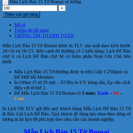
Mẫu Lịch Bàn 15 Tờ Bonsai số lượng
Thêm vào giỏ hàng
Mô tả
Thông tin bổ sung
THÔNG TIN THANH TOÁN
Mẫu Lịch Bàn 15 Tờ Bonsai được In TLV sản xuất theo kích thước
24×16 và 16×23. Bên cạnh đó thường có 2 kiểu dáng: Lịch Để Bàn
chữ A và Lịch Để Bàn chữ M có thêm phần Note Ghi Chú bên
dưới.
Mẫu Lịch Bàn 15 Tờ thường được in trên Giấy C250gsm và
Đế Mdf bồi Metalize.
In Offset 15 tờ 29 mặt – Tờ Bìa In UV bóng sần, Ép vân cách
điệu với tờ thứ 2.
Đế Mẫu Lịch Bàn 15 Tờ Bonsai có
3 màu:
Xanh
–
Đỏ
–
Cam
In Lịch Tết TLV gởi đến quý khách hàng Mẫu Lịch Để Bàn 15 Tờ
& Báo Giá Lịch Để Bàn, Quý khách dễ dàng lựa chọn theo từng số
lượng in ấn lịch tết phù hợp theo nhu cầu của doanh nghiệp.
Mẫu Lịch Bàn 15 Tờ Bonsai