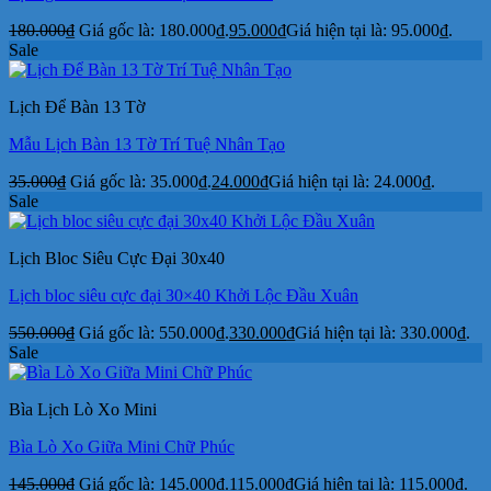
180.000
₫
Giá gốc là: 180.000₫.
95.000
₫
Giá hiện tại là: 95.000₫.
Sale
Lịch Để Bàn 13 Tờ
Mẫu Lịch Bàn 13 Tờ Trí Tuệ Nhân Tạo
35.000
₫
Giá gốc là: 35.000₫.
24.000
₫
Giá hiện tại là: 24.000₫.
Sale
Lịch Bloc Siêu Cực Đại 30x40
Lịch bloc siêu cực đại 30×40 Khởi Lộc Đầu Xuân
550.000
₫
Giá gốc là: 550.000₫.
330.000
₫
Giá hiện tại là: 330.000₫.
Sale
Bìa Lịch Lò Xo Mini
Bìa Lò Xo Giữa Mini Chữ Phúc
145.000
₫
Giá gốc là: 145.000₫.
115.000
₫
Giá hiện tại là: 115.000₫.