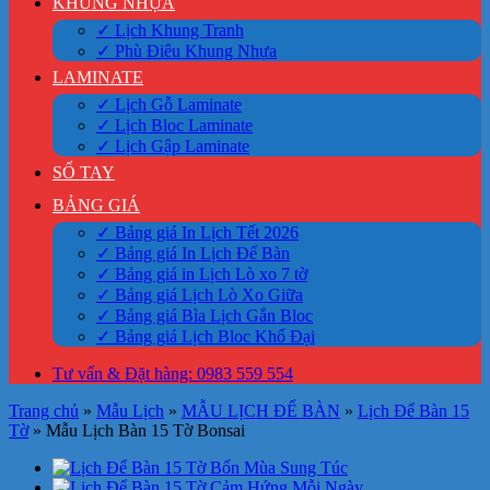
KHUNG NHỰA
✓ Lịch Khung Tranh
✓ Phù Điêu Khung Nhựa
LAMINATE
✓ Lịch Gỗ Laminate
✓ Lịch Bloc Laminate
✓ Lịch Gập Laminate
SỔ TAY
BẢNG GIÁ
✓ Bảng giá In Lịch Tết 2026
✓ Bảng giá In Lịch Để Bàn
✓ Bảng giá in Lịch Lò xo 7 tờ
✓ Bảng giá Lịch Lò Xo Giữa
✓ Bảng giá Bìa Lịch Gắn Bloc
✓ Bảng giá Lịch Bloc Khổ Đại
Tư vấn & Đặt hàng: 0983 559 554
Trang chủ
»
Mẫu Lịch
»
MẪU LỊCH ĐỂ BÀN
»
Lịch Để Bàn 15
Tờ
»
Mẫu Lịch Bàn 15 Tờ Bonsai