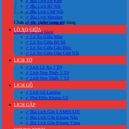
✓ Bìa Lịch Ép Kim
✓ Bìa Lịch Bế Nổi
✓ Bìa Lịch Chữ Nổi
✓ Bìa Lịch Metalize
Chưa có sản phẩm trong giỏ hàng.
✓ Bìa Lịch Laminate
LÒ XO GIỮA
Quay trở lại cửa hàng
✓ Lò Xo Giữa Mini
✓ Lò Xo Giữa Bộ Số
✓ Lò Xo Giữa Gắn Bloc
✓ Lò Xo Giữa Dán Chữ Nổi
LỊCH TỜ
✓ Lịch Lò Xo 7 Tờ
✓ Lịch Nẹp Thiếc 5 Tờ
✓ Lịch Nẹp Thiếc 7 Tờ
LỊCH GỖ
✓ Lịch Gỗ Lamina
✓ Phù Điêu Khung Gỗ
LỊCH GẬP
✓ Bìa Lịch Gập LAMINATE
✓ Bìa Lịch Gập Khung Nâu
✓ Bìa Lịch Gập Khung Vàng