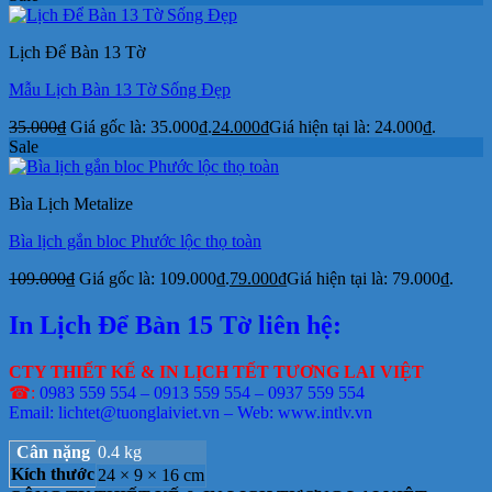
Lịch Để Bàn 13 Tờ
Mẫu Lịch Bàn 13 Tờ Sống Đẹp
35.000
₫
Giá gốc là: 35.000₫.
24.000
₫
Giá hiện tại là: 24.000₫.
Sale
Bìa Lịch Metalize
Bìa lịch gắn bloc Phước lộc thọ toàn
109.000
₫
Giá gốc là: 109.000₫.
79.000
₫
Giá hiện tại là: 79.000₫.
In Lịch Để Bàn 15 Tờ liên hệ:
CTY THIẾT KẾ & IN LỊCH TẾT TƯƠNG LAI VIỆT
☎:
0983 559 554 – 0913 559 554 – 0937 559 554
Email: lichtet@tuonglaiviet.vn – Web: www.intlv.vn
Cân nặng
0.4 kg
Kích thước
24 × 9 × 16 cm