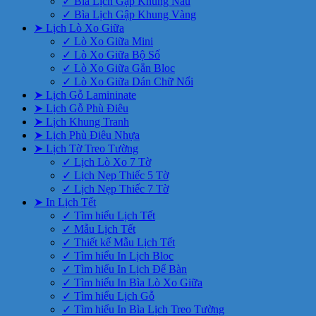
✓ Bìa Lịch Gập Khung Nâu
✓ Bìa Lịch Gập Khung Vàng
➤ Lịch Lò Xo Giữa
✓ Lò Xo Giữa Mini
✓ Lò Xo Giữa Bộ Số
✓ Lò Xo Giữa Gắn Bloc
✓ Lò Xo Giữa Dán Chữ Nổi
➤ Lịch Gỗ Lamininate
➤ Lịch Gỗ Phù Điêu
➤ Lịch Khung Tranh
➤ Lịch Phù Điêu Nhựa
➤ Lịch Tờ Treo Tường
✓ Lịch Lò Xo 7 Tờ
✓ Lịch Nẹp Thiếc 5 Tờ
✓ Lịch Nẹp Thiếc 7 Tờ
➤ In Lịch Tết
✓ Tìm hiểu Lịch Tết
✓ Mẫu Lịch Tết
✓ Thiết kế Mẫu Lịch Tết
✓ Tìm hiểu In Lịch Bloc
✓ Tìm hiểu In Lịch Để Bàn
✓ Tìm hiểu In Bìa Lò Xo Giữa
✓ Tìm hiểu Lịch Gỗ
✓ Tìm hiểu In Bìa Lịch Treo Tường