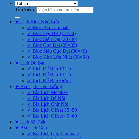
Tìm kiếm:
➤ Lịch Bloc Khổ Lớn
✓ Bloc Bìa Laminate
✓ Bloc Đại ĐB (17×24)
✓ Bloc Siêu Đại (20×30)
✓ Bloc Cực Đại (25×35)
✓ Bloc Siêu Cực Đại (30×40)
✓ Bloc Khổ Lớn Nhất (38×54)
➤ Lịch Để Bàn
✓ Lịch Để Bàn 13 Tờ
✓ Lịch Để Bàn 15 Tờ
✓ Lịch Để Bàn Đứng
➤ Bìa Lịch Treo Tường
✓ Bìa Lịch Metalize
✓ Bìa Lịch Bế Nổi
✓ Bìa Lịch Chữ Nổi
✓ Bìa Lịch Offset 35×50
✓ Bìa Lịch Offset 40×60
➤ Lịch 52 Tuần
➤ Bìa Lịch Gập
✓ Bìa Lịch Gập Laminate