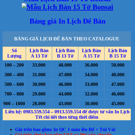
Bảng giá In Lịch Để Bàn
BẢNG GIÁ LỊCH ĐỂ BÀN THEO CATALOGUE
Số
Lịch Bàn
Lịch Bàn
Lịch Bàn
Lịch Bàn
Lượng
A 13 Tờ
B 13 Tờ
A 15 Tờ
B 15 Tờ
100 – 200
33.000
48.000
36.000
50.000
300 – 400
31.000
47.000
34.000
48.000
500 – 600
30.000
46.000
33.000
47.000
700 – 800
29.000
44.000
32.000
46.000
900 – 1000
28.000
43.000
30.000
45.000
Liên hệ: 0983.559.554 – 0913.559.554 để được tư vấn In Lịch
Tết chi tiết theo từng thời điểm
Giá trên bao gồm: In QC 1 màu lên Đế + Túi Vải
Giá trên chưa bao gồm VAT và Phí vận chuyển