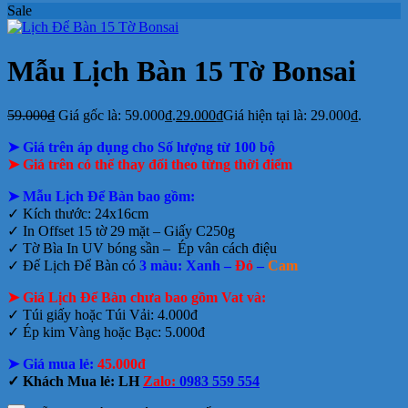
Sale
Mẫu Lịch Bàn 15 Tờ Bonsai
59.000
₫
Giá gốc là: 59.000₫.
29.000
₫
Giá hiện tại là: 29.000₫.
➤ Giá trên áp dụng cho Số lượng từ 100 bộ
➤
Giá trên có thể thay đổi theo từng thời điểm
➤ Mẫu Lịch Để Bàn bao gồm:
✓ Kích thước: 24x16cm
✓ In Offset 15 tờ 29 mặt – Giấy C250g
✓ Tờ Bìa In UV bóng sần – Ép vân cách điệu
✓ Đế Lịch Để Bàn có
3 màu: Xanh –
Đỏ
–
Cam
➤ Giá Lịch Để Bàn chưa bao gồm Vat và:
✓ Túi giấy hoặc Túi Vải: 4.000đ
✓ Ép kim Vàng hoặc Bạc: 5.000đ
➤ Giá mua lẻ:
45.000đ
✓ Khách Mua lẻ: LH
Zalo:
0983 559 554