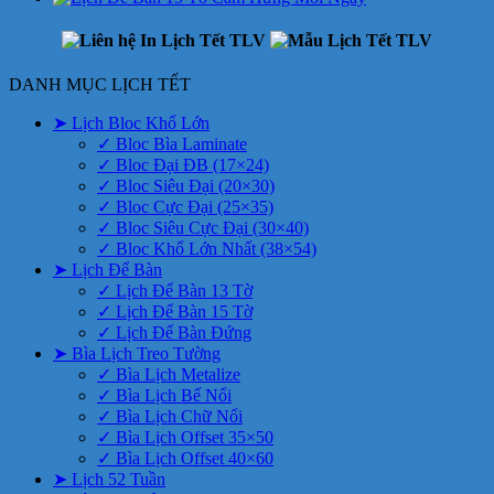
DANH MỤC LỊCH TẾT
➤ Lịch Bloc Khổ Lớn
✓ Bloc Bìa Laminate
✓ Bloc Đại ĐB (17×24)
✓ Bloc Siêu Đại (20×30)
✓ Bloc Cực Đại (25×35)
✓ Bloc Siêu Cực Đại (30×40)
✓ Bloc Khổ Lớn Nhất (38×54)
➤ Lịch Để Bàn
✓ Lịch Để Bàn 13 Tờ
✓ Lịch Để Bàn 15 Tờ
✓ Lịch Để Bàn Đứng
➤ Bìa Lịch Treo Tường
✓ Bìa Lịch Metalize
✓ Bìa Lịch Bế Nổi
✓ Bìa Lịch Chữ Nổi
✓ Bìa Lịch Offset 35×50
✓ Bìa Lịch Offset 40×60
➤ Lịch 52 Tuần