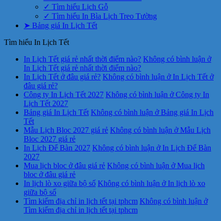
✓ Tìm hiểu Lịch Gỗ
✓ Tìm hiểu In Bìa Lịch Treo Tường
➤ Bảng giá In Lịch Tết
Tìm hiểu In Lịch Tết
In Lịch Tết giá rẻ nhất thời điểm nào?
Không có bình luận
ở
In Lịch Tết giá rẻ nhất thời điểm nào?
In Lịch Tết ở đâu giá rẻ?
Không có bình luận
ở In Lịch Tết ở
đâu giá rẻ?
Công ty In Lịch Tết 2027
Không có bình luận
ở Công ty In
Lịch Tết 2027
Bảng giá In Lịch Tết
Không có bình luận
ở Bảng giá In Lịch
Tết
Mẫu Lịch Bloc 2027 giá rẻ
Không có bình luận
ở Mẫu Lịch
Bloc 2027 giá rẻ
In Lịch Để Bàn 2027
Không có bình luận
ở In Lịch Để Bàn
2027
Mua lịch bloc ở đâu giá rẻ
Không có bình luận
ở Mua lịch
bloc ở đâu giá rẻ
In lịch lò xo giữa bộ số
Không có bình luận
ở In lịch lò xo
giữa bộ số
Tìm kiếm địa chỉ in lịch tết tại tphcm
Không có bình luận
ở
Tìm kiếm địa chỉ in lịch tết tại tphcm