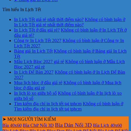
Tìm hiểu In Lịch Tết
In Lịch Tết giá rẻ nhất thời điểm nào?
Không có bình luận
ở
In Lịch Tết giá rẻ nhất thời điểm nào?
In Lịch Tết ở đâu giá rẻ?
Không có bình luận
ở In Lịch Tết ở
đâu giá rẻ?
Công ty In Lịch Tết 2027
Không có bình luận
ở Công ty In
Lịch Tết 2027
Bảng giá In Lịch Tết
Không có bình luận
ở Bảng giá In Lịch
Tết
Mẫu Lịch Bloc 2027 giá rẻ
Không có bình luận
ở Mẫu Lịch
Bloc 2027 giá rẻ
In Lịch Để Bàn 2027
Không có bình luận
ở In Lịch Để Bàn
2027
Mua lịch bloc ở đâu giá rẻ
Không có bình luận
ở Mua lịch
bloc ở đâu giá rẻ
In lịch lò xo giữa bộ số
Không có bình luận
ở In lịch lò xo
giữa bộ số
Tìm kiếm địa chỉ in lịch tết tại tphcm
Không có bình luận
ở
Tìm kiếm địa chỉ in lịch tết tại tphcm
➤ MỌI NGƯỜI TÌM KIẾM
Bìa Dán Nổi 3D
Bìa 40x60
Bìa Chữ Nổi 3D
Bìa Lịch 40x60