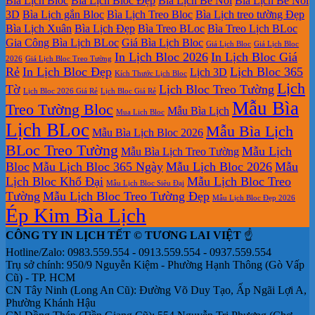
Bìa Lịch Bloc
Bìa Lịch Bloc Đẹp
Bìa Lịch Bế Nổi
Bìa Lịch Bế Nổi
3D
Bìa Lịch gắn Bloc
Bìa Lịch Treo Bloc
Bìa Lịch treo tường Đẹp
Bìa Lịch Xuân
Bìa Lịch Đẹp
Bìa Treo BLoc
Bìa Treo Lịch BLoc
Gia Công Bìa Lịch BLoc
Giá Bìa Lịch Bloc
Giá Lịch Bloc
Giá Lịch Bloc
In Lịch Bloc 2026
In Lịch Bloc Giá
2026
Giá Lịch Bloc Treo Tường
Rẻ
In Lịch Bloc Đẹp
Lịch Bloc 365
Lịch 3D
Kích Thước Lịch Bloc
Lịch
Tờ
Lịch Bloc Treo Tường
Lịch Bloc 2026 Giá Rẻ
Lịch Bloc Giá Rẻ
Mẫu Bìa
Treo Tường Bloc
Mẫu Bìa Lịch
Mua Lich Bloc
Lịch BLoc
Mẫu Bìa Lịch
Mẫu Bìa Lịch Bloc 2026
BLoc Treo Tường
Mẫu Lịch
Mẫu Bìa Lịch Treo Tường
Bloc
Mẫu Lịch Bloc 365 Ngày
Mẫu Lịch Bloc 2026
Mẫu
Lịch Bloc Khổ Đại
Mẫu Lịch Bloc Treo
Mẫu Lịch Bloc Siêu Đại
Tường
Mẫu Lịch Bloc Treo Tường Đẹp
Mẫu Lịch Bloc Đẹp 2026
Ép Kim Bìa Lịch
CÔNG TY IN LỊCH TẾT © TƯƠNG LAI VIỆT
☝️
Hotline/Zalo: 0983.559.554 - 0913.559.554 - 0937.559.554
Trụ sở chính: 950/9 Nguyễn Kiệm - Phường Hạnh Thông (Gò Vấp
Cũ) - TP. HCM
CN Tây Ninh (Long An Cũ): Đường Võ Duy Tạo, Ấp Ngãi Lợi A,
Phường Khánh Hậu