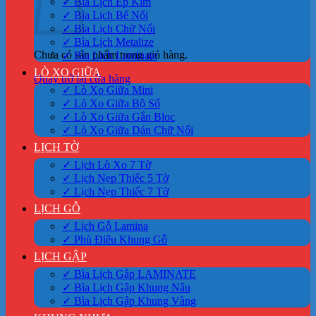
✓ Bìa Lịch Ép Kim
✓ Bìa Lịch Bế Nổi
✓ Bìa Lịch Chữ Nổi
✓ Bìa Lịch Metalize
Chưa có sản phẩm trong giỏ hàng.
✓ Bìa Lịch Laminate
LÒ XO GIỮA
Quay trở lại cửa hàng
✓ Lò Xo Giữa Mini
✓ Lò Xo Giữa Bộ Số
✓ Lò Xo Giữa Gắn Bloc
✓ Lò Xo Giữa Dán Chữ Nổi
LỊCH TỜ
✓ Lịch Lò Xo 7 Tờ
✓ Lịch Nẹp Thiếc 5 Tờ
✓ Lịch Nẹp Thiếc 7 Tờ
LỊCH GỖ
✓ Lịch Gỗ Lamina
✓ Phù Điêu Khung Gỗ
LỊCH GẬP
✓ Bìa Lịch Gập LAMINATE
✓ Bìa Lịch Gập Khung Nâu
✓ Bìa Lịch Gập Khung Vàng