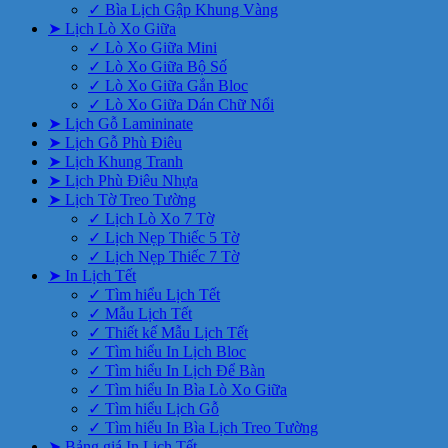
✓ Bìa Lịch Gập Khung Vàng
➤ Lịch Lò Xo Giữa
✓ Lò Xo Giữa Mini
✓ Lò Xo Giữa Bộ Số
✓ Lò Xo Giữa Gắn Bloc
✓ Lò Xo Giữa Dán Chữ Nổi
➤ Lịch Gỗ Lamininate
➤ Lịch Gỗ Phù Điêu
➤ Lịch Khung Tranh
➤ Lịch Phù Điêu Nhựa
➤ Lịch Tờ Treo Tường
✓ Lịch Lò Xo 7 Tờ
✓ Lịch Nẹp Thiếc 5 Tờ
✓ Lịch Nẹp Thiếc 7 Tờ
➤ In Lịch Tết
✓ Tìm hiểu Lịch Tết
✓ Mẫu Lịch Tết
✓ Thiết kế Mẫu Lịch Tết
✓ Tìm hiểu In Lịch Bloc
✓ Tìm hiểu In Lịch Để Bàn
✓ Tìm hiểu In Bìa Lò Xo Giữa
✓ Tìm hiểu Lịch Gỗ
✓ Tìm hiểu In Bìa Lịch Treo Tường
➤ Bảng giá In Lịch Tết