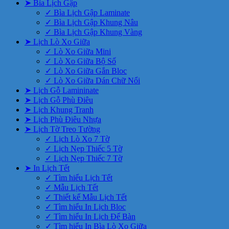
➤ Bìa Lịch Gập
✓ Bìa Lịch Gập Laminate
✓ Bìa Lịch Gập Khung Nâu
✓ Bìa Lịch Gập Khung Vàng
➤ Lịch Lò Xo Giữa
✓ Lò Xo Giữa Mini
✓ Lò Xo Giữa Bộ Số
✓ Lò Xo Giữa Gắn Bloc
✓ Lò Xo Giữa Dán Chữ Nổi
➤ Lịch Gỗ Lamininate
➤ Lịch Gỗ Phù Điêu
➤ Lịch Khung Tranh
➤ Lịch Phù Điêu Nhựa
➤ Lịch Tờ Treo Tường
✓ Lịch Lò Xo 7 Tờ
✓ Lịch Nẹp Thiếc 5 Tờ
✓ Lịch Nẹp Thiếc 7 Tờ
➤ In Lịch Tết
✓ Tìm hiểu Lịch Tết
✓ Mẫu Lịch Tết
✓ Thiết kế Mẫu Lịch Tết
✓ Tìm hiểu In Lịch Bloc
✓ Tìm hiểu In Lịch Để Bàn
✓ Tìm hiểu In Bìa Lò Xo Giữa