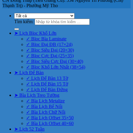
CN Đồng Tháp (Tiền Giang Cũ): 554 Nguyễn Tri Phương (Chợ
Thạnh Trị) - Phường Mỹ Tho
Tìm kiếm:
➤ Lịch Bloc Khổ Lớn
✓ Bloc Bìa Laminate
✓ Bloc Đại ĐB (17×24)
✓ Bloc Siêu Đại (20×30)
✓ Bloc Cực Đại (25×35)
✓ Bloc Siêu Cực Đại (30×40)
✓ Bloc Khổ Lớn Nhất (38×54)
➤ Lịch Để Bàn
✓ Lịch Để Bàn 13 Tờ
✓ Lịch Để Bàn 15 Tờ
✓ Lịch Để Bàn Đứng
➤ Bìa Lịch Treo Tường
✓ Bìa Lịch Metalize
✓ Bìa Lịch Bế Nổi
✓ Bìa Lịch Chữ Nổi
✓ Bìa Lịch Offset 35×50
✓ Bìa Lịch Offset 40×60
➤ Lịch 52 Tuần