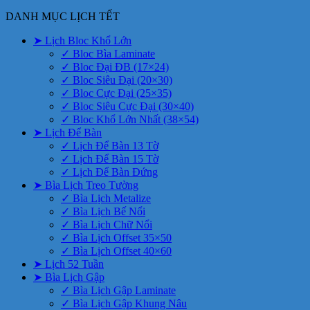
DANH MỤC LỊCH TẾT
➤ Lịch Bloc Khổ Lớn
✓ Bloc Bìa Laminate
✓ Bloc Đại ĐB (17×24)
✓ Bloc Siêu Đại (20×30)
✓ Bloc Cực Đại (25×35)
✓ Bloc Siêu Cực Đại (30×40)
✓ Bloc Khổ Lớn Nhất (38×54)
➤ Lịch Để Bàn
✓ Lịch Để Bàn 13 Tờ
✓ Lịch Để Bàn 15 Tờ
✓ Lịch Để Bàn Đứng
➤ Bìa Lịch Treo Tường
✓ Bìa Lịch Metalize
✓ Bìa Lịch Bế Nổi
✓ Bìa Lịch Chữ Nổi
✓ Bìa Lịch Offset 35×50
✓ Bìa Lịch Offset 40×60
➤ Lịch 52 Tuần
➤ Bìa Lịch Gập
✓ Bìa Lịch Gập Laminate
✓ Bìa Lịch Gập Khung Nâu