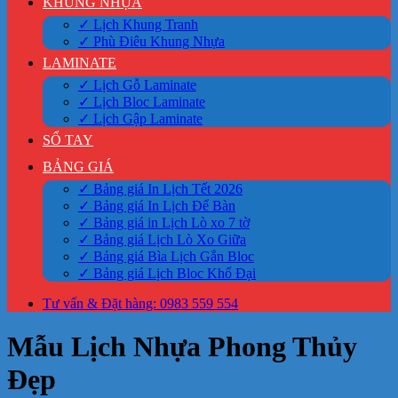
KHUNG NHỰA
✓ Lịch Khung Tranh
✓ Phù Điêu Khung Nhựa
LAMINATE
✓ Lịch Gỗ Laminate
✓ Lịch Bloc Laminate
✓ Lịch Gập Laminate
SỔ TAY
BẢNG GIÁ
✓ Bảng giá In Lịch Tết 2026
✓ Bảng giá In Lịch Để Bàn
✓ Bảng giá in Lịch Lò xo 7 tờ
✓ Bảng giá Lịch Lò Xo Giữa
✓ Bảng giá Bìa Lịch Gắn Bloc
✓ Bảng giá Lịch Bloc Khổ Đại
Tư vấn & Đặt hàng: 0983 559 554
Mẫu Lịch Nhựa Phong Thủy
Đẹp