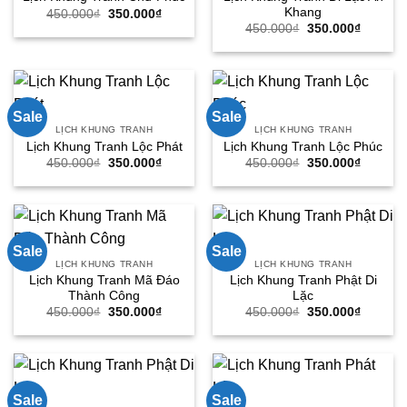
Khang
Giá
Giá
450.000
₫
350.000
₫
gốc
hiện
Giá
Giá
450.000
₫
350.000
₫
là:
tại
gốc
hiện
450.000₫.
là:
là:
tại
350.000₫.
450.000₫.
là:
350.000
Sale
Sale
LỊCH KHUNG TRANH
LỊCH KHUNG TRANH
Lịch Khung Tranh Lộc Phát
Lịch Khung Tranh Lộc Phúc
Giá
Giá
Giá
Giá
450.000
₫
350.000
₫
450.000
₫
350.000
₫
gốc
hiện
gốc
hiện
là:
tại
là:
tại
450.000₫.
là:
450.000₫.
là:
350.000₫.
350.000
Sale
Sale
LỊCH KHUNG TRANH
LỊCH KHUNG TRANH
Lịch Khung Tranh Mã Đáo
Lịch Khung Tranh Phật Di
Thành Công
Lặc
Giá
Giá
Giá
Giá
450.000
₫
350.000
₫
450.000
₫
350.000
₫
gốc
hiện
gốc
hiện
là:
tại
là:
tại
450.000₫.
là:
450.000₫.
là:
350.000₫.
350.000
Sale
Sale