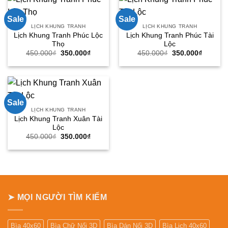
Sale
Sale
LỊCH KHUNG TRANH
LỊCH KHUNG TRANH
Lịch Khung Tranh Phúc Lộc
Lịch Khung Tranh Phúc Tài
Thọ
Lộc
Giá
Giá
Giá
Giá
450.000
₫
350.000
₫
450.000
₫
350.000
₫
gốc
hiện
gốc
hiện
là:
tại
là:
tại
450.000₫.
là:
450.000₫.
là:
350.000₫.
350.000
Sale
LỊCH KHUNG TRANH
Lịch Khung Tranh Xuân Tài
Lộc
Giá
Giá
450.000
₫
350.000
₫
gốc
hiện
là:
tại
450.000₫.
là:
350.000₫.
➤ MỌI NGƯỜI TÌM KIẾM
Bìa 40x60
Bìa Chữ Nổi 3D
Bìa Dán Nổi 3D
Bìa Lịch 40x60