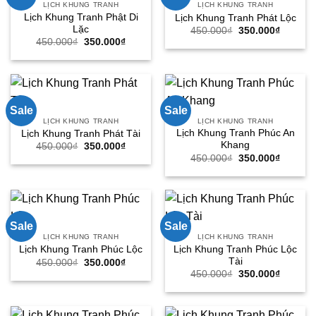
LỊCH KHUNG TRANH
LỊCH KHUNG TRANH
Lịch Khung Tranh Phật Di
Lịch Khung Tranh Phát Lộc
Lặc
Giá
Giá
450.000
₫
350.000
₫
gốc
hiện
Giá
Giá
450.000
₫
350.000
₫
là:
tại
gốc
hiện
450.000₫.
là:
là:
tại
350.000
450.000₫.
là:
350.000₫.
Sale
Sale
LỊCH KHUNG TRANH
LỊCH KHUNG TRANH
Lịch Khung Tranh Phúc An
Lịch Khung Tranh Phát Tài
Khang
Giá
Giá
450.000
₫
350.000
₫
gốc
hiện
Giá
Giá
450.000
₫
350.000
₫
là:
tại
gốc
hiện
450.000₫.
là:
là:
tại
350.000₫.
450.000₫.
là:
350.000
Sale
Sale
LỊCH KHUNG TRANH
LỊCH KHUNG TRANH
Lịch Khung Tranh Phúc Lộc
Lịch Khung Tranh Phúc Lộc
Tài
Giá
Giá
450.000
₫
350.000
₫
gốc
hiện
Giá
Giá
450.000
₫
350.000
₫
là:
tại
gốc
hiện
450.000₫.
là:
là:
tại
350.000₫.
450.000₫.
là:
350.000