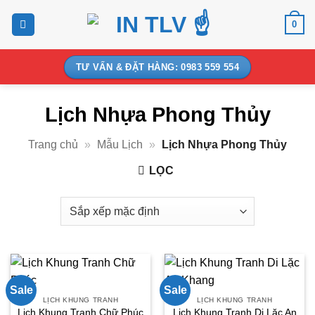
Bỏ
0
qua
nội
dung
TƯ VẤN & ĐẶT HÀNG: 0983 559 554
Lịch Nhựa Phong Thủy
Trang chủ
»
Mẫu Lịch
»
Lịch Nhựa Phong Thủy
LỌC
Sale
Sale
LỊCH KHUNG TRANH
LỊCH KHUNG TRANH
Lịch Khung Tranh Di Lặc An
Lịch Khung Tranh Chữ Phúc