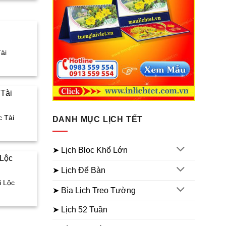
à:
50.000₫.
ài
iá
iện
ại
à:
50.000₫.
c Tài
DANH MỤC LỊCH TẾT
iá
iện
ại
à:
➤ Lịch Bloc Khổ Lớn
50.000₫.
➤ Lịch Để Bàn
i Lộc
➤ Bìa Lịch Treo Tường
iá
iện
ại
➤ Lịch 52 Tuần
à:
50.000₫.