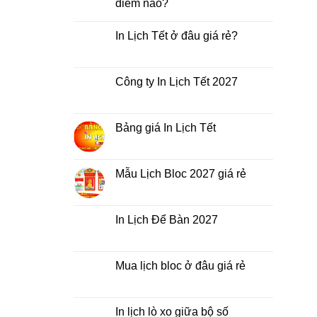
điểm nào?
Không
có
In Lịch Tết ở đâu giá rẻ?
bình
luận
Không
ở
có
In
bình
Lịch
luận
Công ty In Lịch Tết 2027
Tết
ở
giá
In
Không
rẻ
Lịch
có
nhất
Tết
bình
thời
ở
luận
Bảng giá In Lịch Tết
điểm
đâu
ở
nào?
giá
Công
Không
rẻ?
ty
có
In
bình
Lịch
luận
Mẫu Lịch Bloc 2027 giá rẻ
Tết
ở
2027
Bảng
Không
giá
có
In
bình
Lịch
luận
In Lịch Để Bàn 2027
Tết
ở
Mẫu
Không
Lịch
có
Bloc
bình
2027
luận
Mua lịch bloc ở đâu giá rẻ
giá
ở
rẻ
In
Không
Lịch
có
Để
bình
Bàn
luận
In lịch lò xo giữa bộ số
2027
ở