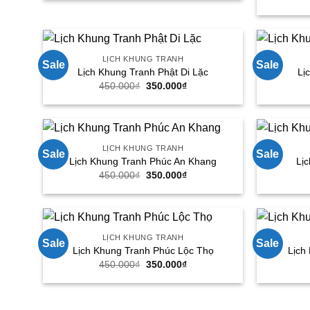
450.000₫.
là:
350.000₫.
LỊCH KHUNG TRANH
Sale
Sale
Lịch Khung Tranh Phật Di Lặc
Lị
Giá
Giá
450.000
₫
350.000
₫
gốc
hiện
là:
tại
450.000₫.
là:
350.000₫.
LỊCH KHUNG TRANH
Sale
Sale
Lịch Khung Tranh Phúc An Khang
Lị
Giá
Giá
450.000
₫
350.000
₫
gốc
hiện
là:
tại
450.000₫.
là:
350.000₫.
LỊCH KHUNG TRANH
Sale
Sale
Lịch Khung Tranh Phúc Lộc Thọ
Lịch
Giá
Giá
450.000
₫
350.000
₫
gốc
hiện
là:
tại
450.000₫.
là:
350.000₫.