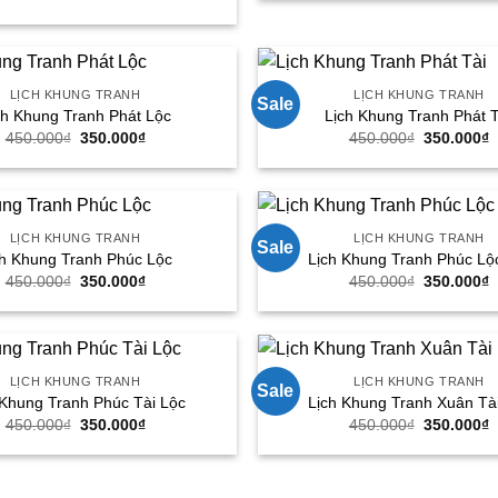
gốc
hiện
450.000₫.
l
là:
tại
3
450.000₫.
là:
350.000₫.
LỊCH KHUNG TRANH
LỊCH KHUNG TRANH
Sale
ch Khung Tranh Phát Lộc
Lịch Khung Tranh Phát T
Giá
Giá
Giá
G
450.000
₫
350.000
₫
450.000
₫
350.000
₫
gốc
hiện
gốc
h
là:
tại
là:
t
450.000₫.
là:
450.000₫.
l
350.000₫.
3
LỊCH KHUNG TRANH
LỊCH KHUNG TRANH
Sale
ch Khung Tranh Phúc Lộc
Lịch Khung Tranh Phúc Lộ
Giá
Giá
Giá
G
450.000
₫
350.000
₫
450.000
₫
350.000
₫
gốc
hiện
gốc
h
là:
tại
là:
t
450.000₫.
là:
450.000₫.
l
350.000₫.
3
LỊCH KHUNG TRANH
LỊCH KHUNG TRANH
Sale
 Khung Tranh Phúc Tài Lộc
Lịch Khung Tranh Xuân Tà
Giá
Giá
Giá
G
450.000
₫
350.000
₫
450.000
₫
350.000
₫
gốc
hiện
gốc
h
là:
tại
là:
t
450.000₫.
là:
450.000₫.
l
350.000₫.
3