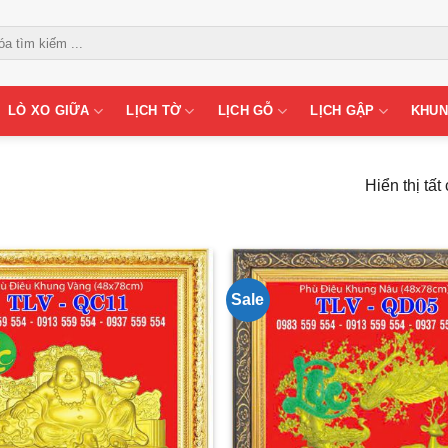
LÒ XO GIỮA
LỊCH TỜ
LỊCH GỖ
LỊCH GẬP
KHUN
Hiển thị tất
Sale