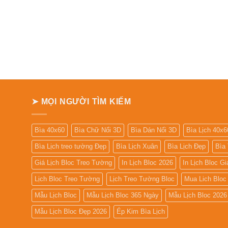
➤ MỌI NGƯỜI TÌM KIẾM
Bìa 40x60
Bìa Chữ Nổi 3D
Bìa Dán Nổi 3D
Bìa Lịch 40x6
Bìa Lịch treo tường Đẹp
Bìa Lịch Xuân
Bìa Lịch Đẹp
Bìa
Giá Lịch Bloc Treo Tường
In Lịch Bloc 2026
In Lịch Bloc G
Lịch Bloc Treo Tường
Lịch Treo Tường Bloc
Mua Lich Bloc
Mẫu Lịch Bloc
Mẫu Lịch Bloc 365 Ngày
Mẫu Lịch Bloc 2026
Mẫu Lịch Bloc Đẹp 2026
Ép Kim Bìa Lịch