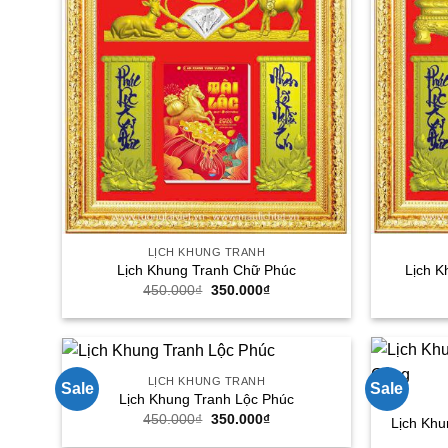
LỊCH KHUNG TRANH
Lịch Khung Tranh Chữ Phúc
Lịch K
Giá
Giá
450.000
₫
350.000
₫
gốc
hiện
là:
tại
450.000₫.
là:
350.000₫.
LỊCH KHUNG TRANH
Sale
Sale
Lịch Khung Tranh Lộc Phúc
Giá
Giá
450.000
₫
350.000
₫
Lịch Kh
gốc
hiện
là:
tại