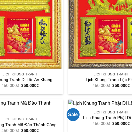
LỊCH KHUNG TRANH
LỊCH KHUNG TRANH
hung Tranh Di Lặc An Khang
Lịch Khung Tranh Lộc P
Giá
Giá
Giá
G
450.000
₫
350.000
₫
450.000
₫
350.000
₫
gốc
hiện
gốc
h
là:
tại
là:
t
450.000₫.
là:
450.000₫.
l
350.000₫.
3
LỊCH KHUNG TRANH
Sale
Lịch Khung Tranh Phật Di
LỊCH KHUNG TRANH
Giá
G
450.000
₫
350.000
₫
ung Tranh Mã Đáo Thành Công
gốc
h
Giá
Giá
450.000
₫
350.000
₫
là:
t