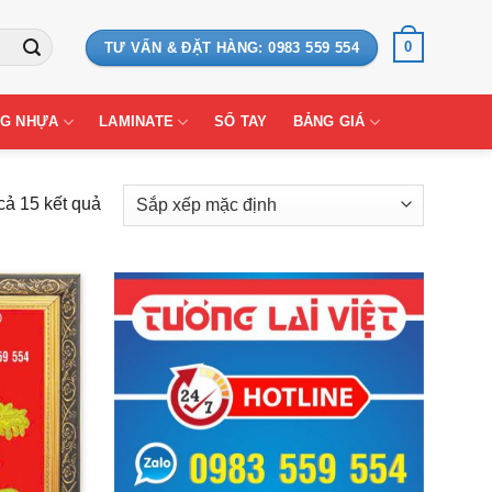
0
TƯ VẤN & ĐẶT HÀNG: 0983 559 554
G NHỰA
LAMINATE
SỔ TAY
BẢNG GIÁ
 cả 15 kết quả