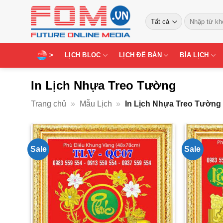
Bỏ
Tìm
qua
kiếm:
nội
dung
>
LỊCH BLOC
LỊCH ĐỂ BÀN
BÌA LỊCH
In Lịch Nhựa Treo Tường
Trang chủ
»
Mẫu Lịch
»
In Lịch Nhựa Treo Tường
Sale
Sale