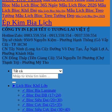
Bloc
Mẫu Lịch Bloc 365 Ngày
Mẫu Lịch Bloc 2026
Mẫu
Lịch Bloc Khổ Đại
Mẫu Lịch Bloc Treo
Mẫu Lịch Bloc Siêu Đại
Tường
Mẫu Lịch Bloc Treo Tường Đẹp
Mẫu Lịch Bloc Đẹp 2026
Ép Kim Bìa Lịch
CÔNG TY IN LỊCH TẾT © TƯƠNG LAI VIỆT
☝️
Hotline/Zalo: 0983.559.554 - 0913.559.554 - 0937.559.554
Trụ sở chính: 950/9 Nguyễn Kiệm - Phường Hạnh Thông (Gò Vấp
Cũ) - TP. HCM
CN Tây Ninh (Long An Cũ): Đường Võ Duy Tạo, Ấp Ngãi Lợi A,
Phường Khánh Hậu
CN Đồng Tháp (Tiền Giang Cũ): 554 Nguyễn Tri Phương (Chợ
Thạnh Trị) - Phường Mỹ Tho
Tìm
kiếm:
➤ Lịch Bloc Khổ Lớn
✓ Bloc Bìa Laminate
✓ Bloc Đại ĐB (17×24)
✓ Bloc Siêu Đại (20×30)
✓ Bloc Cực Đại (25×35)
✓ Bloc Siêu Cực Đại (30×40)