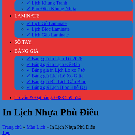
✓ Lịch Khung Tranh
✓ Phù Điêu Khung Nhựa
LAMINATE
✓ Lịch Gỗ Laminate
✓ Lịch Bloc Laminate
✓ Lịch Gập Laminate
SỔ TAY
BẢNG GIÁ
✓ Bảng giá In Lịch Tết 2026
✓ Bảng giá In Lịch Để Bàn
✓ Bảng giá in Lịch Lò xo 7 tờ
✓ Bảng giá Lịch Lò Xo Giữa
✓ Bảng giá Bìa Lịch Gắn Bloc
✓ Bảng giá Lịch Bloc Khổ Đại
Tư vấn & Đặt hàng: 0983 559 554
In Lịch Nhựa Phù Điêu
Trang chủ
»
Mẫu Lịch
»
In Lịch Nhựa Phù Điêu
Lọc