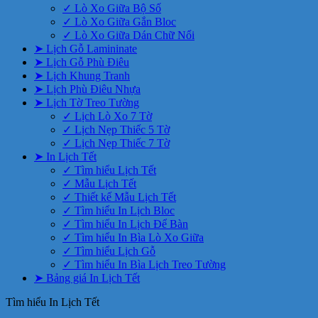
✓ Lò Xo Giữa Bộ Số
✓ Lò Xo Giữa Gắn Bloc
✓ Lò Xo Giữa Dán Chữ Nổi
➤ Lịch Gỗ Lamininate
➤ Lịch Gỗ Phù Điêu
➤ Lịch Khung Tranh
➤ Lịch Phù Điêu Nhựa
➤ Lịch Tờ Treo Tường
✓ Lịch Lò Xo 7 Tờ
✓ Lịch Nẹp Thiếc 5 Tờ
✓ Lịch Nẹp Thiếc 7 Tờ
➤ In Lịch Tết
✓ Tìm hiểu Lịch Tết
✓ Mẫu Lịch Tết
✓ Thiết kế Mẫu Lịch Tết
✓ Tìm hiểu In Lịch Bloc
✓ Tìm hiểu In Lịch Để Bàn
✓ Tìm hiểu In Bìa Lò Xo Giữa
✓ Tìm hiểu Lịch Gỗ
✓ Tìm hiểu In Bìa Lịch Treo Tường
➤ Bảng giá In Lịch Tết
Tìm hiểu In Lịch Tết