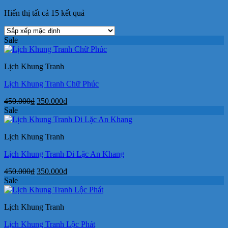
Hiển thị tất cả 15 kết quả
Sale
Lịch Khung Tranh
Lịch Khung Tranh Chữ Phúc
Giá
Giá
450.000
₫
350.000
₫
gốc
hiện
Sale
là:
tại
450.000₫.
là:
Lịch Khung Tranh
350.000₫.
Lịch Khung Tranh Di Lặc An Khang
Giá
Giá
450.000
₫
350.000
₫
gốc
hiện
Sale
là:
tại
450.000₫.
là:
Lịch Khung Tranh
350.000₫.
Lịch Khung Tranh Lộc Phát