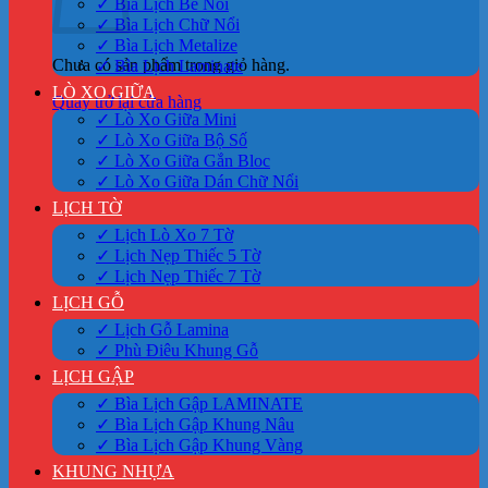
✓ Bìa Lịch Bế Nổi
✓ Bìa Lịch Chữ Nổi
✓ Bìa Lịch Metalize
Chưa có sản phẩm trong giỏ hàng.
✓ Bìa Lịch Laminate
LÒ XO GIỮA
Quay trở lại cửa hàng
✓ Lò Xo Giữa Mini
✓ Lò Xo Giữa Bộ Số
✓ Lò Xo Giữa Gắn Bloc
✓ Lò Xo Giữa Dán Chữ Nổi
LỊCH TỜ
✓ Lịch Lò Xo 7 Tờ
✓ Lịch Nẹp Thiếc 5 Tờ
✓ Lịch Nẹp Thiếc 7 Tờ
LỊCH GỖ
✓ Lịch Gỗ Lamina
✓ Phù Điêu Khung Gỗ
LỊCH GẬP
✓ Bìa Lịch Gập LAMINATE
✓ Bìa Lịch Gập Khung Nâu
✓ Bìa Lịch Gập Khung Vàng
KHUNG NHỰA