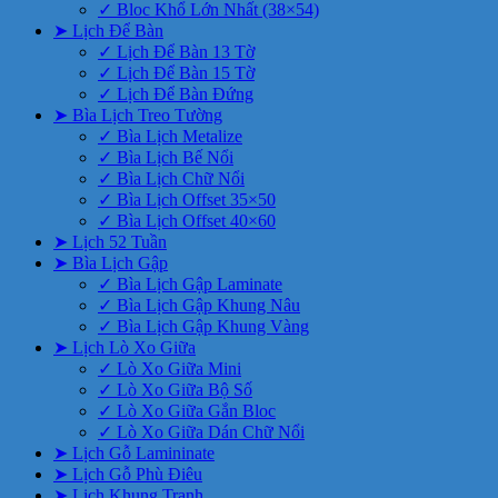
✓ Bloc Khổ Lớn Nhất (38×54)
➤ Lịch Để Bàn
✓ Lịch Để Bàn 13 Tờ
✓ Lịch Để Bàn 15 Tờ
✓ Lịch Để Bàn Đứng
➤ Bìa Lịch Treo Tường
✓ Bìa Lịch Metalize
✓ Bìa Lịch Bế Nổi
✓ Bìa Lịch Chữ Nổi
✓ Bìa Lịch Offset 35×50
✓ Bìa Lịch Offset 40×60
➤ Lịch 52 Tuần
➤ Bìa Lịch Gập
✓ Bìa Lịch Gập Laminate
✓ Bìa Lịch Gập Khung Nâu
✓ Bìa Lịch Gập Khung Vàng
➤ Lịch Lò Xo Giữa
✓ Lò Xo Giữa Mini
✓ Lò Xo Giữa Bộ Số
✓ Lò Xo Giữa Gắn Bloc
✓ Lò Xo Giữa Dán Chữ Nổi
➤ Lịch Gỗ Lamininate
➤ Lịch Gỗ Phù Điêu
➤ Lịch Khung Tranh