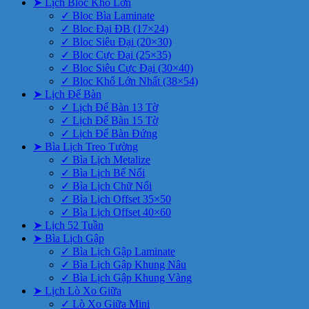
➤ Lịch Bloc Khổ Lớn
✓ Bloc Bìa Laminate
✓ Bloc Đại ĐB (17×24)
✓ Bloc Siêu Đại (20×30)
✓ Bloc Cực Đại (25×35)
✓ Bloc Siêu Cực Đại (30×40)
✓ Bloc Khổ Lớn Nhất (38×54)
➤ Lịch Để Bàn
✓ Lịch Để Bàn 13 Tờ
✓ Lịch Để Bàn 15 Tờ
✓ Lịch Để Bàn Đứng
➤ Bìa Lịch Treo Tường
✓ Bìa Lịch Metalize
✓ Bìa Lịch Bế Nổi
✓ Bìa Lịch Chữ Nổi
✓ Bìa Lịch Offset 35×50
✓ Bìa Lịch Offset 40×60
➤ Lịch 52 Tuần
➤ Bìa Lịch Gập
✓ Bìa Lịch Gập Laminate
✓ Bìa Lịch Gập Khung Nâu
✓ Bìa Lịch Gập Khung Vàng
➤ Lịch Lò Xo Giữa
✓ Lò Xo Giữa Mini