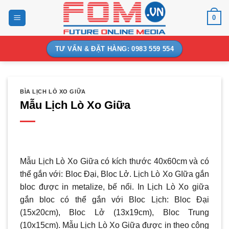
Bỏ
0
qua
nội
dung
TƯ VẤN & ĐẶT HÀNG: 0983 559 554
BÌA LỊCH LÒ XO GIỮA
Mẫu Lịch Lò Xo Giữa
Mẫu Lịch Lò Xo Giữa có kích thước 40x60cm và có
thể gắn với: Bloc Đại, Bloc Lở. Lịch Lò Xo GIữa gắn
bloc được in metalize, bế nổi. In Lịch Lò Xo giữa
gắn bloc có thể gắn với Bloc Lịch: Bloc Đại
(15x20cm), Bloc Lở (13x19cm), Bloc Trung
(10x15cm). Mẫu Lịch Lò Xo Giữa được in theo công