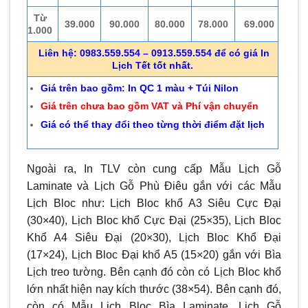
Từ
39.000
90.000
80.000
78.000
69.000
1.000
Liên hệ: 0983.559.554 – 0913.559.554 để có giá In
Lịch Tết tốt nhất.
Giá trên bao gồm: In QC 1 màu + Túi Nilon
Giá trên chưa bao gồm VAT và Phí vận chuyển
Giá có thể thay đổi theo từng thời điểm đặt lịch
Ngoài ra, In TLV còn cung cấp Mẫu Lịch Gỗ
Laminate và Lịch Gỗ Phù Điêu gắn với các Mẫu
Lịch Bloc như: Lịch Bloc khổ A3 Siêu Cực Đại
(30×40), Lịch Bloc khổ Cực Đại (25×35), Lịch Bloc
Khổ A4 Siêu Đại (20×30), Lịch Bloc Khổ Đại
(17×24), Lịch Bloc Đại khổ A5 (15×20) gắn với Bìa
Lịch treo tường. Bên cạnh đó còn có Lịch Bloc khổ
lớn nhất hiện nay kích thước (38×54). Bên cạnh đó,
còn có Mẫu Lịch Bloc Bìa Laminate, Lịch Gỗ