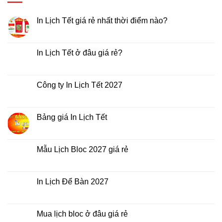
In Lịch Tết giá rẻ nhất thời điểm nào?
Không
có
bình
luận
In Lịch Tết ở đâu giá rẻ?
ở
In
Không
Lịch
có
Tết
bình
giá
luận
Công ty In Lịch Tết 2027
rẻ
ở
nhất
In
Không
thời
Lịch
có
điểm
Tết
bình
nào?
ở
luận
Bảng giá In Lịch Tết
đâu
ở
giá
Công
Không
rẻ?
ty
có
In
bình
Lịch
luận
Mẫu Lịch Bloc 2027 giá rẻ
Tết
ở
2027
Bảng
Không
giá
có
In
bình
Lịch
luận
In Lịch Để Bàn 2027
Tết
ở
Mẫu
Không
Lịch
có
Bloc
bình
2027
luận
Mua lịch bloc ở đâu giá rẻ
giá
ở