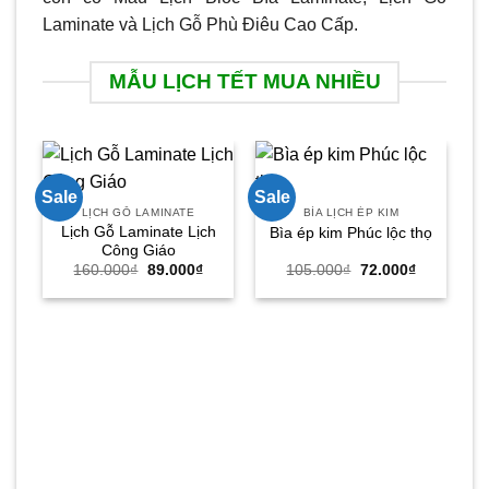
Laminate và Lịch Gỗ Phù Điêu Cao Cấp.
MẪU LỊCH TẾT MUA NHIỀU
Sale
Sale
Sa
LỊCH GỖ LAMINATE
BÌA LỊCH ÉP KIM
Lịch Gỗ Laminate Lịch
Bìa ép kim Phúc lộc thọ
Công Giáo
Giá
Giá
Giá
Giá
160.000
₫
89.000
₫
105.000
₫
72.000
₫
gốc
hiện
gốc
hiện
là:
tại
là:
tại
160.000₫.
là:
105.000₫.
là:
89.000₫.
72.000₫.