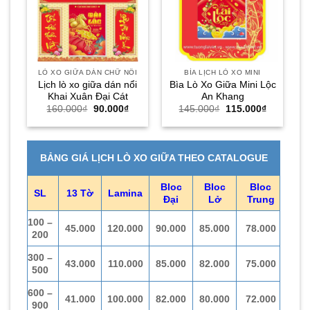
LÒ XO GIỮA DÁN CHỮ NỔI
BÌA LỊCH LÒ XO MINI
Lịch lò xo giữa dán nổi
Bìa Lò Xo Giữa Mini Lộc
Khai Xuân Đại Cát
An Khang
Giá
Giá
Giá
Giá
160.000
₫
90.000
₫
145.000
₫
115.000
₫
gốc
hiện
gốc
hiện
là:
tại
là:
tại
160.000₫.
là:
145.000₫.
là:
90.000₫.
115.000₫.
BẢNG GIÁ LỊCH LÒ XO GIỮA THEO CATALOGUE
Bloc
Bloc
Bloc
SL
13 Tờ
Lamina
Đại
Lở
Trung
100 –
45.000
120.000
90.000
85.000
78.000
200
300 –
43.000
110.000
85.000
82.000
75.000
500
600 –
41.000
100.000
82.000
80.000
72.000
900