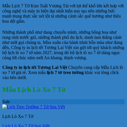
Mẫu Lịch 7 Tờ Kim Tuất Vượng Tài với lợi thế khổ lớn kết hợp với
công nghệ và máy in hiện đại nhất hiện nay tạo nên những bức
tranh trung thực sắc nét lột tả những cảnh sắc quê hương như thêu
hoa dệt gấm.
Những thành phố như đang chuyển mình, những bông hoa như
rung rinh trước gió, những thành phố du lịch, danh lam thắng cảnh
như mời gọi chúng ta. Mùa xuân của hành trình bốn mùa như đang
đến, Công ty in lịch tết Tương Lai Việt xin gửi tới quý khách những
bộ lịch lò xo 7 tờ năm 2027, trong đó bộ lịch lò xo 7 tờ dáng ngọc
cùng lời chúc năm mới An khang, thịnh vượng.
Công ty in lịch tết Tương Lai Việt
Chuyên cung cấp Mẫu Lịch lò
xo 7 tờ giá rẻ. Xem mẫu
lịch 7 tờ treo tường
khác vui lòng click
vào bên dưới.
Mẫu Lịch Lò Xo 7 Tờ
Sale
Lịch Lò Xo 7 Tờ
Lịch Lò Xo 7 Tờ Sen Việt