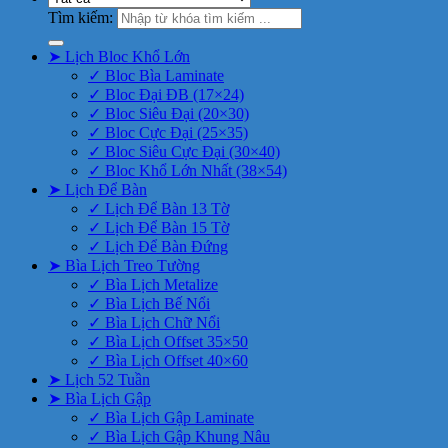
Tìm kiếm:
➤ Lịch Bloc Khổ Lớn
✓ Bloc Bìa Laminate
✓ Bloc Đại ĐB (17×24)
✓ Bloc Siêu Đại (20×30)
✓ Bloc Cực Đại (25×35)
✓ Bloc Siêu Cực Đại (30×40)
✓ Bloc Khổ Lớn Nhất (38×54)
➤ Lịch Để Bàn
✓ Lịch Để Bàn 13 Tờ
✓ Lịch Để Bàn 15 Tờ
✓ Lịch Để Bàn Đứng
➤ Bìa Lịch Treo Tường
✓ Bìa Lịch Metalize
✓ Bìa Lịch Bế Nổi
✓ Bìa Lịch Chữ Nổi
✓ Bìa Lịch Offset 35×50
✓ Bìa Lịch Offset 40×60
➤ Lịch 52 Tuần
➤ Bìa Lịch Gập
✓ Bìa Lịch Gập Laminate
✓ Bìa Lịch Gập Khung Nâu