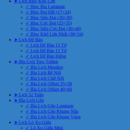
➤ Lịch Bloc Khổ Lớn
✓ Bloc Bìa Laminate
✓ Bloc Đại ĐB (17×24)
✓ Bloc Siêu Đại (20×30)
✓ Bloc Cực Đại (25×35)
✓ Bloc Siêu Cực Đại (30×40)
✓ Bloc Khổ Lớn Nhất (38×54)
➤ Lịch Để Bàn
✓ Lịch Để Bàn 13 Tờ
✓ Lịch Để Bàn 15 Tờ
✓ Lịch Để Bàn Đứng
➤ Bìa Lịch Treo Tường
✓ Bìa Lịch Metalize
✓ Bìa Lịch Bế Nổi
✓ Bìa Lịch Chữ Nổi
✓ Bìa Lịch Offset 35×50
✓ Bìa Lịch Offset 40×60
➤ Lịch 52 Tuần
➤ Bìa Lịch Gập
✓ Bìa Lịch Gập Laminate
✓ Bìa Lịch Gập Khung Nâu
✓ Bìa Lịch Gập Khung Vàng
➤ Lịch Lò Xo Giữa
✓ Lò Xo Giữa Mini