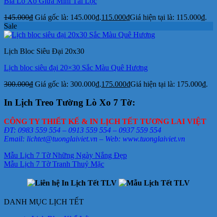
Bìa Lò Xo Giữa Mini Tài Lộc
145.000
₫
Giá gốc là: 145.000₫.
115.000
₫
Giá hiện tại là: 115.000₫.
Sale
Lịch Bloc Siêu Đại 20x30
Lịch bloc siêu đại 20×30 Sắc Màu Quê Hương
300.000
₫
Giá gốc là: 300.000₫.
175.000
₫
Giá hiện tại là: 175.000₫.
In Lịch Treo Tường Lò Xo 7 Tờ:
CÔNG TY THIẾT KẾ & IN LỊCH TẾT TƯƠNG LAI VIỆT
ĐT: 0983 559 554 – 0913 559 554 – 0937 559 554
Email: lichtet@tuonglaiviet.vn – Web: www.tuonglaiviet.vn
Mẫu Lịch 7 Tờ Những Ngày Nắng Đẹp
Mẫu Lịch 7 Tờ Tranh Thuỷ Mặc
DANH MỤC LỊCH TẾT