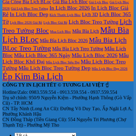
Gia Công Bìa Lịch BLoc
Giá Bìa Lịch Bloc
Giá Lịch Bloc
Giá Lịch Bloc
In Lịch Bloc 2026
In Lịch Bloc Giá
2026
Giá Lịch Bloc Treo Tường
Rẻ
In Lịch Bloc Đẹp
Lịch Bloc 365
Lịch 3D
Kích Thước Lịch Bloc
Lịch
Tờ
Lịch Bloc Treo Tường
Lịch Bloc 2026 Giá Rẻ
Lịch Bloc Giá Rẻ
Mẫu Bìa
Treo Tường Bloc
Mẫu Bìa Lịch
Mua Lich Bloc
Lịch BLoc
Mẫu Bìa Lịch
Mẫu Bìa Lịch Bloc 2026
BLoc Treo Tường
Mẫu Lịch
Mẫu Bìa Lịch Treo Tường
Bloc
Mẫu Lịch Bloc 365 Ngày
Mẫu Lịch Bloc 2026
Mẫu
Lịch Bloc Khổ Đại
Mẫu Lịch Bloc Treo
Mẫu Lịch Bloc Siêu Đại
Tường
Mẫu Lịch Bloc Treo Tường Đẹp
Mẫu Lịch Bloc Đẹp 2026
Ép Kim Bìa Lịch
CÔNG TY IN LỊCH TẾT © TƯƠNG LAI VIỆT
☝️
Hotline/Zalo: 0983.559.554 - 0913.559.554 - 0937.559.554
Trụ sở chính: 950/9 Nguyễn Kiệm - Phường Hạnh Thông (Gò Vấp
Cũ) - TP. HCM
CN Tây Ninh (Long An Cũ): Đường Võ Duy Tạo, Ấp Ngãi Lợi A,
Phường Khánh Hậu
CN Đồng Tháp (Tiền Giang Cũ): 554 Nguyễn Tri Phương (Chợ
Thạnh Trị) - Phường Mỹ Tho