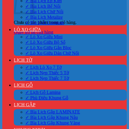
✓ Bìa Lịch Ép Kim
✓ Bìa Lịch Bế Nổi
✓ Bìa Lịch Chữ Nổi
✓ Bìa Lịch Metalize
Chưa có sản phẩm trong giỏ hàng.
✓ Bìa Lịch Laminate
LÒ XO GIỮA
Quay trở lại cửa hàng
✓ Lò Xo Giữa Mini
✓ Lò Xo Giữa Bộ Số
✓ Lò Xo Giữa Gắn Bloc
✓ Lò Xo Giữa Dán Chữ Nổi
LỊCH TỜ
✓ Lịch Lò Xo 7 Tờ
✓ Lịch Nẹp Thiếc 5 Tờ
✓ Lịch Nẹp Thiếc 7 Tờ
LỊCH GỖ
✓ Lịch Gỗ Lamina
✓ Phù Điêu Khung Gỗ
LỊCH GẬP
✓ Bìa Lịch Gập LAMINATE
✓ Bìa Lịch Gập Khung Nâu
✓ Bìa Lịch Gập Khung Vàng