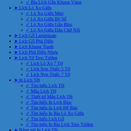
✓ Bìa Lịch Gập Khung Vàng
➤ Lịch Lò Xo Giữa
✓ Lò Xo Giữa Mini
✓ Lò Xo Giữa Bộ Số
✓ Lò Xo Giữa Gắn Bloc
✓ Lò Xo Giữa Dán Chữ Nổi
➤ Lịch Gỗ Lamininate
➤ Lịch Gỗ Phù Điêu
➤ Lịch Khung Tranh
➤ Lịch Phù Điêu Nhựa
➤ Lịch Tờ Treo Tường
✓ Lịch Lò Xo 7 Tờ
✓ Lịch Nẹp Thiếc 5 Tờ
✓ Lịch Nẹp Thiếc 7 Tờ
➤ In Lịch Tết
✓ Tìm hiểu Lịch Tết
✓ Mẫu Lịch Tết
✓ Thiết kế Mẫu Lịch Tết
✓ Tìm hiểu In Lịch Bloc
✓ Tìm hiểu In Lịch Để Bàn
✓ Tìm hiểu In Bìa Lò Xo Giữa
✓ Tìm hiểu Lịch Gỗ
✓ Tìm hiểu In Bìa Lịch Treo Tường
➤ Bảng giá In Lịch Tết