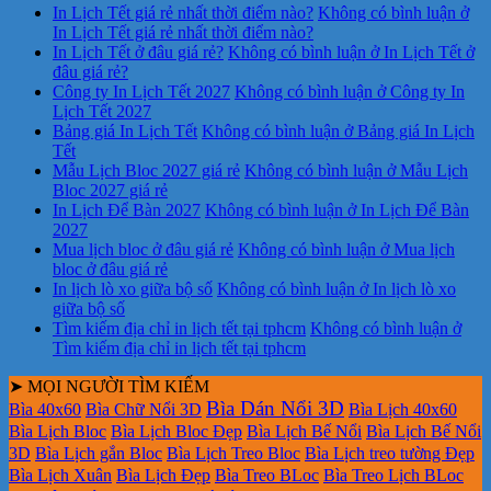
In Lịch Tết giá rẻ nhất thời điểm nào?
Không có bình luận
ở
In Lịch Tết giá rẻ nhất thời điểm nào?
In Lịch Tết ở đâu giá rẻ?
Không có bình luận
ở In Lịch Tết ở
đâu giá rẻ?
Công ty In Lịch Tết 2027
Không có bình luận
ở Công ty In
Lịch Tết 2027
Bảng giá In Lịch Tết
Không có bình luận
ở Bảng giá In Lịch
Tết
Mẫu Lịch Bloc 2027 giá rẻ
Không có bình luận
ở Mẫu Lịch
Bloc 2027 giá rẻ
In Lịch Để Bàn 2027
Không có bình luận
ở In Lịch Để Bàn
2027
Mua lịch bloc ở đâu giá rẻ
Không có bình luận
ở Mua lịch
bloc ở đâu giá rẻ
In lịch lò xo giữa bộ số
Không có bình luận
ở In lịch lò xo
giữa bộ số
Tìm kiếm địa chỉ in lịch tết tại tphcm
Không có bình luận
ở
Tìm kiếm địa chỉ in lịch tết tại tphcm
➤ MỌI NGƯỜI TÌM KIẾM
Bìa Dán Nổi 3D
Bìa 40x60
Bìa Chữ Nổi 3D
Bìa Lịch 40x60
Bìa Lịch Bloc
Bìa Lịch Bloc Đẹp
Bìa Lịch Bế Nổi
Bìa Lịch Bế Nổi
3D
Bìa Lịch gắn Bloc
Bìa Lịch Treo Bloc
Bìa Lịch treo tường Đẹp
Bìa Lịch Xuân
Bìa Lịch Đẹp
Bìa Treo BLoc
Bìa Treo Lịch BLoc