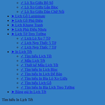
✓ Lò Xo Giữa Bộ Số
✓ Lò Xo Giữa Gắn Bloc
✓ Lò Xo Giữa Dán Chữ Nổi
➤ Lịch Gỗ Lamininate
➤ Lịch Gỗ Phù Điêu
➤ Lịch Khung Tranh
➤ Lịch Phù Điêu Nhựa
➤ Lịch Tờ Treo Tường
✓ Lịch Lò Xo 7 Tờ
✓ Lịch Nẹp Thiếc 5 Tờ
✓ Lịch Nẹp Thiếc 7 Tờ
➤ In Lịch Tết
✓ Tìm hiểu Lịch Tết
✓ Mẫu Lịch Tết
✓ Thiết kế Mẫu Lịch Tết
✓ Tìm hiểu In Lịch Bloc
✓ Tìm hiểu In Lịch Để Bàn
✓ Tìm hiểu In Bìa Lò Xo Giữa
✓ Tìm hiểu Lịch Gỗ
✓ Tìm hiểu In Bìa Lịch Treo Tường
➤ Bảng giá In Lịch Tết
Tìm hiểu In Lịch Tết