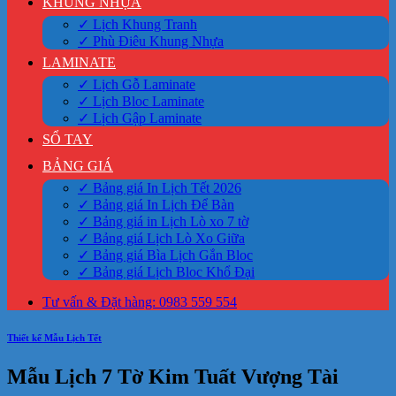
KHUNG NHỰA
✓ Lịch Khung Tranh
✓ Phù Điêu Khung Nhựa
LAMINATE
✓ Lịch Gỗ Laminate
✓ Lịch Bloc Laminate
✓ Lịch Gập Laminate
SỔ TAY
BẢNG GIÁ
✓ Bảng giá In Lịch Tết 2026
✓ Bảng giá In Lịch Để Bàn
✓ Bảng giá in Lịch Lò xo 7 tờ
✓ Bảng giá Lịch Lò Xo Giữa
✓ Bảng giá Bìa Lịch Gắn Bloc
✓ Bảng giá Lịch Bloc Khổ Đại
Tư vấn & Đặt hàng: 0983 559 554
Thiết kế Mẫu Lịch Tết
Mẫu Lịch 7 Tờ Kim Tuất Vượng Tài