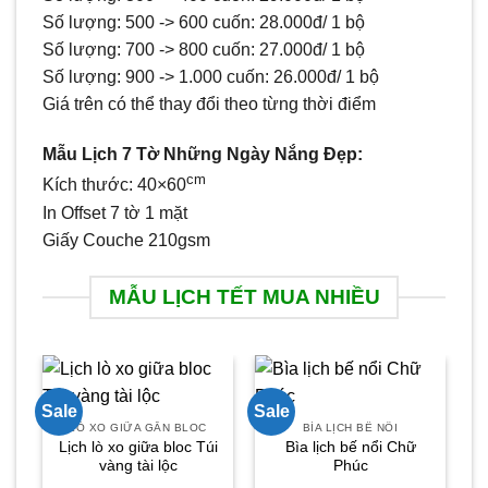
Số lượng: 500 -> 600 cuốn: 28.000đ/ 1 bộ
Số lượng: 700 -> 800 cuốn: 27.000đ/ 1 bộ
Số lượng: 900 -> 1.000 cuốn: 26.000đ/ 1 bộ
Giá trên có thể thay đổi theo từng thời điểm
Mẫu Lịch 7 Tờ Những Ngày Nắng Đẹp:
cm
Kích thước: 40×60
In Offset 7 tờ 1 mặt
Giấy Couche 210gsm
MẪU LỊCH TẾT MUA NHIỀU
Sale
Sale
Sa
LÒ XO GIỮA GẮN BLOC
BÌA LỊCH BẾ NỔI
Lịch lò xo giữa bloc Túi
Bìa lịch bế nổi Chữ
vàng tài lộc
Phúc