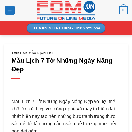
Bỏ
0
qua
nội
dung
TƯ VẤN & ĐẶT HÀNG: 0983 559 554
THIẾT KẾ MẪU LỊCH TẾT
Mẫu Lịch 7 Tờ Những Ngày Nắng
Đẹp
Mẫu Lịch 7 Tờ Những Ngày Nắng Đẹp với lợi thế
khổ lớn kết hợp với công nghệ và máy in hiện đại
nhất hiện nay tạo nên những bức tranh trung thực
sắc nét lột tả những cảnh sắc quê hương như thêu
hoa dệt gấm.