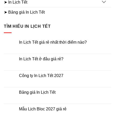
➤ In Lịch Tết
➤ Bảng giá In Lịch Tết
TÌM HIỂU IN LỊCH TẾT
In Lịch Tết giá rẻ nhất thời điểm nào?
Không
có
bình
luận
In Lịch Tết ở đâu giá rẻ?
ở
In
Không
Lịch
có
Tết
bình
giá
luận
Công ty In Lịch Tết 2027
rẻ
ở
nhất
In
Không
thời
Lịch
có
điểm
Tết
bình
nào?
ở
luận
Bảng giá In Lịch Tết
đâu
ở
giá
Công
Không
rẻ?
ty
có
In
bình
Lịch
luận
Mẫu Lịch Bloc 2027 giá rẻ
Tết
ở
2027
Bảng
Không