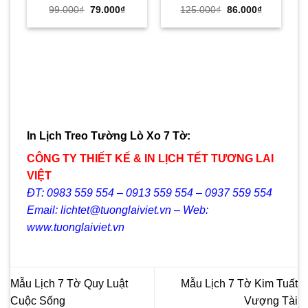
Giá
Giá
Giá
Giá
99.000
₫
79.000
₫
125.000
₫
86.000
₫
gốc
hiện
gốc
hiện
là:
tại
là:
tại
99.000₫.
là:
125.000₫.
là:
79.000₫.
86.000₫.
In Lịch Treo Tường Lò Xo 7 Tờ:
CÔNG TY THIẾT KẾ & IN LỊCH TẾT TƯƠNG LAI
VIỆT
ĐT: 0983 559 554 – 0913 559 554 – 0937 559 554
Email: lichtet@tuonglaiviet.vn – Web:
www.tuonglaiviet.vn
Mẫu Lịch 7 Tờ Quy Luật
Mẫu Lịch 7 Tờ Kim Tuất
Cuộc Sống
Vượng Tài