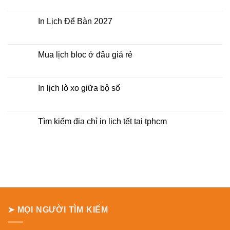
giá
có
In
bình
Lịch
luận
In Lịch Để Bàn 2027
Tết
ở
Mẫu
Không
Lịch
có
Bloc
bình
2027
luận
Mua lịch bloc ở đâu giá rẻ
giá
ở
rẻ
In
Không
Lịch
có
Để
bình
Bàn
luận
In lịch lò xo giữa bộ số
2027
ở
Mua
Không
lịch
có
bloc
bình
ở
luận
Tìm kiếm địa chỉ in lịch tết tại tphcm
đâu
ở
giá
In
Không
rẻ
lịch
có
lò
bình
xo
luận
giữa
ở
bộ
Tìm
số
kiếm
địa
chỉ
in
lịch
tết
➤ MỌI NGƯỜI TÌM KIẾM
tại
tphcm