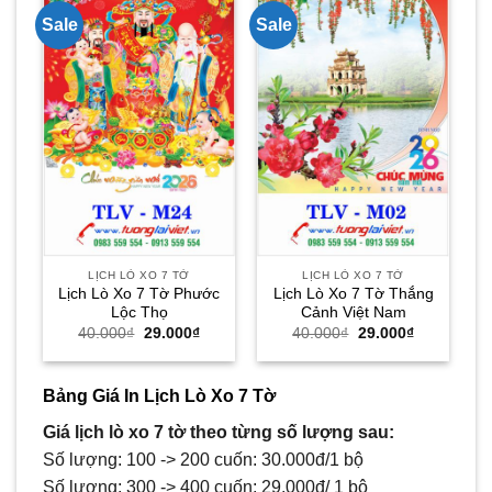
Sale
Sale
Sa
LỊCH LÒ XO 7 TỜ
LỊCH LÒ XO 7 TỜ
Lịch Lò Xo 7 Tờ Phước
Lịch Lò Xo 7 Tờ Thắng
L
Lộc Thọ
Cảnh Việt Nam
Giá
Giá
Giá
Giá
40.000
₫
29.000
₫
40.000
₫
29.000
₫
gốc
hiện
gốc
hiện
là:
tại
là:
tại
40.000₫.
là:
40.000₫.
là:
29.000₫.
29.000₫.
Bảng Giá In Lịch Lò Xo 7 Tờ
Giá lịch lò xo 7 tờ theo từng số lượng sau:
Số lượng: 100 -> 200 cuốn: 30.000đ/1 bộ
Số lượng: 300 -> 400 cuốn: 29.000đ/ 1 bộ