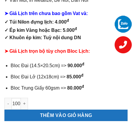
✓ Ván Mdf,
In Metalize, Bế Nổi, Dán Nổi
➤ Giá Lịch trên chưa bao gồm
Vat và:
đ
✓ Túi Nilon đựng lịch: 4.000
đ
✓ Ép kim Vàng hoặc Bạc: 5.000
✓ Khuôn ép kim: Tuỳ nội dung DN
➤ Giá Lịch trọn bộ tùy chọn Bloc Lịch:
đ
Bloc Đại (14.5×20.5cm) =>
90.000
đ
Bloc Đại Lở (12x18cm) =>
85.000
đ
Bloc Trung Giấy 60gsm =>
80.000
Bìa Lò Xo Giữa Mini Cây Mai số lượng
THÊM VÀO GIỎ HÀNG