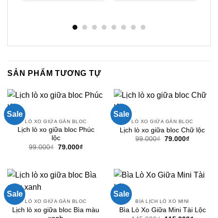
₫.
là:
300.000₫.
là:
105.000₫.
là:
550.000₫.
190.000₫.
72.000₫.
SẢN PHẨM TƯƠNG TỰ
Sale
Sale
LÒ XO GIỮA GẮN BLOC
LÒ XO GIỮA GẮN BLOC
Lịch lò xo giữa bloc Phúc
Lịch lò xo giữa bloc Chữ lộc
lộc
Giá
Giá
99.000
₫
79.000
₫
gốc
hiện
Giá
Giá
99.000
₫
79.000
₫
là:
tại
gốc
hiện
99.000₫.
là:
là:
tại
79.000₫.
99.000₫.
là:
79.000₫.
Sale
Sale
LÒ XO GIỮA GẮN BLOC
BÌA LỊCH LÒ XO MINI
Lịch lò xo giữa bloc Bìa màu
Bìa Lò Xo Giữa Mini Tài Lộc