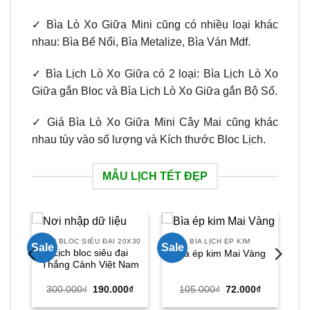
✓ Bìa Lò Xo Giữa Mini cũng có nhiều loại khác
nhau: Bìa Bế Nổi, Bìa Metalize, Bìa Ván Mdf.
✓ Bìa Lịch Lò Xo Giữa có 2 loại: Bìa Lịch Lò Xo
Giữa gắn Bloc và Bìa Lịch Lò Xo Giữa gắn Bộ Số.
✓ Giá Bìa Lò Xo Giữa Mini Cây Mai cũng khác
nhau tùy vào số lượng và Kích thước Bloc Lịch.
MẪU LỊCH TẾT ĐẸP
LỊCH BLOC SIÊU ĐẠI 20X30
BÌA LỊCH ÉP KIM
Sale
Sale
Lịch bloc siêu đại
uý
Bìa ép kim Mai Vàng
Thắng Cảnh Việt Nam
Giá
Giá
Giá
Giá
Giá
₫
300.000
₫
190.000
₫
105.000
₫
72.000
₫
hiện
gốc
hiện
gốc
hiện
tại
là:
tại
là:
tại