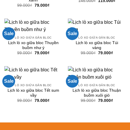
xanh
Giá
Giá
145.000
₫
115.000
₫
gốc
hiện
Giá
Giá
99.000
₫
79.000
₫
là:
tại
gốc
hiện
145.000₫.
là:
là:
tại
115.000
99.000₫.
là:
79.000₫.
Sale
Sale
LÒ XO GIỮA GẮN BLOC
LÒ XO GIỮA GẮN BLOC
Lịch lò xo giữa bloc Thuyền
Lịch lò xo giữa bloc Túi
buồm như ý
vàng
Giá
Giá
Giá
Giá
99.000
₫
79.000
₫
99.000
₫
79.000
₫
gốc
hiện
gốc
hiện
là:
tại
là:
tại
99.000₫.
là:
99.000₫.
là:
79.000₫.
79.000₫.
Sale
Sale
LÒ XO GIỮA GẮN BLOC
LÒ XO GIỮA GẮN BLOC
Lịch lò xo giữa bloc Tết sum
Lịch lò xo giữa bloc Thuận
vầy
buồm xuôi gió
Giá
Giá
Giá
Giá
99.000
₫
79.000
₫
99.000
₫
79.000
₫
gốc
hiện
gốc
hiện
là:
tại
là:
tại
99.000₫.
là:
99.000₫.
là:
79.000₫.
79.000₫.