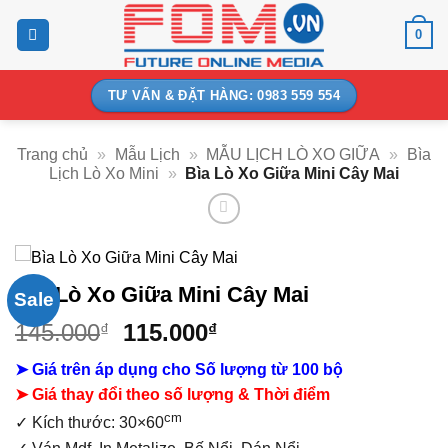
Bỏ
0
qua
nội
dung
TƯ VẤN & ĐẶT HÀNG: 0983 559 554
Trang chủ
»
Mẫu Lịch
»
MẪU LỊCH LÒ XO GIỮA
»
Bìa
Lịch Lò Xo Mini
»
Bìa Lò Xo Giữa Mini Cây Mai
Bìa Lò Xo Giữa Mini Cây Mai
Sale
Giá
Giá
145.000
115.000
₫
₫
gốc
hiện
➤ Giá trên áp dụng cho Số lượng từ 100 bộ
là:
tại
➤ Giá thay đổi theo số lượng & Thời điểm
145.000₫.
là:
cm
115.000₫.
✓ Kích thước: 30×60