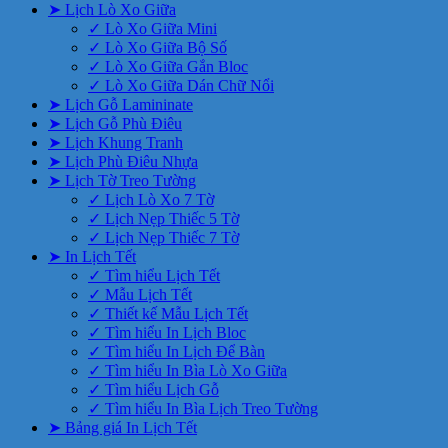
➤ Lịch Lò Xo Giữa
✓ Lò Xo Giữa Mini
✓ Lò Xo Giữa Bộ Số
✓ Lò Xo Giữa Gắn Bloc
✓ Lò Xo Giữa Dán Chữ Nổi
➤ Lịch Gỗ Lamininate
➤ Lịch Gỗ Phù Điêu
➤ Lịch Khung Tranh
➤ Lịch Phù Điêu Nhựa
➤ Lịch Tờ Treo Tường
✓ Lịch Lò Xo 7 Tờ
✓ Lịch Nẹp Thiếc 5 Tờ
✓ Lịch Nẹp Thiếc 7 Tờ
➤ In Lịch Tết
✓ Tìm hiểu Lịch Tết
✓ Mẫu Lịch Tết
✓ Thiết kế Mẫu Lịch Tết
✓ Tìm hiểu In Lịch Bloc
✓ Tìm hiểu In Lịch Để Bàn
✓ Tìm hiểu In Bìa Lò Xo Giữa
✓ Tìm hiểu Lịch Gỗ
✓ Tìm hiểu In Bìa Lịch Treo Tường
➤ Bảng giá In Lịch Tết