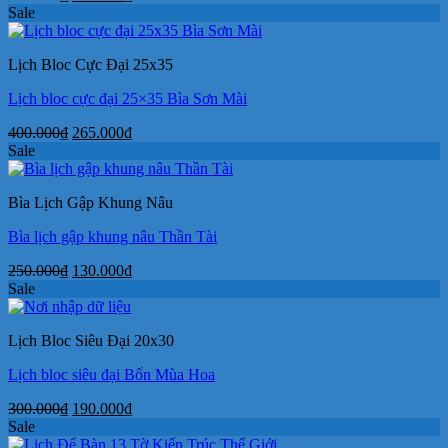
gốc
hiện
Sale
là:
tại
300.000₫.
là:
Lịch Bloc Cực Đại 25x35
190.000₫.
Lịch bloc cực đại 25×35 Bìa Sơn Mài
Giá
Giá
400.000
₫
265.000
₫
gốc
hiện
Sale
là:
tại
400.000₫.
là:
Bìa Lịch Gập Khung Nâu
265.000₫.
Bìa lịch gập khung nâu Thần Tài
Giá
Giá
250.000
₫
130.000
₫
gốc
hiện
Sale
là:
tại
250.000₫.
là:
Lịch Bloc Siêu Đại 20x30
130.000₫.
Lịch bloc siêu đại Bốn Mùa Hoa
Giá
Giá
300.000
₫
190.000
₫
gốc
hiện
Sale
là:
tại