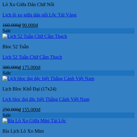
Lò Xo Giữa Dán Chữ Nổi
75.000₫.
Lịch lò xo giữa dán nổi Lộc Túi Vàng
Giá
Giá
160.000
₫
90.000
₫
gốc
hiện
Sale
là:
tại
160.000₫.
là:
Bloc 52 Tuần
90.000₫.
Lịch 52 Tuần Chữ Cẩm Thạch
Giá
Giá
300.000
₫
175.000
₫
gốc
hiện
Sale
là:
tại
300.000₫.
là:
Lịch Bloc Khổ Đại (17x24)
175.000₫.
Lịch bloc đại đặc biệt Thắng Cảnh Việt Nam
Giá
Giá
250.000
₫
155.000
₫
gốc
hiện
Sale
là:
tại
250.000₫.
là:
Bìa Lịch Lò Xo Mini
155.000₫.