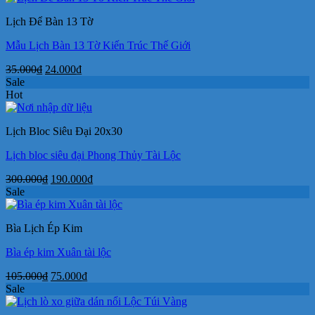
300.000₫.
là:
Lịch Để Bàn 13 Tờ
190.000₫.
Mẫu Lịch Bàn 13 Tờ Kiến Trúc Thế Giới
Giá
Giá
35.000
₫
24.000
₫
gốc
hiện
Sale
là:
tại
Hot
35.000₫.
là:
24.000₫.
Lịch Bloc Siêu Đại 20x30
Lịch bloc siêu đại Phong Thủy Tài Lộc
Giá
Giá
300.000
₫
190.000
₫
gốc
hiện
Sale
là:
tại
300.000₫.
là:
Bìa Lịch Ép Kim
190.000₫.
Bìa ép kim Xuân tài lộc
Giá
Giá
105.000
₫
75.000
₫
gốc
hiện
Sale
là:
tại
105.000₫.
là: