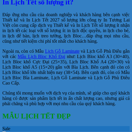
In Lịch Tết số lượng ít?
Đáp ứng nhu cầu của doanh nghiệp và khách hàng bên cạnh việc
Thiết kế và In Lịch Tết 2027 số lượng lớn công ty In Tương Lai
Việt còn cung cấp dịch vụ Thiết kế và In Lịch Tết số lượng ít nhận
in lịch tết các loại với số lượng ít: in lịch độc quyền, in lịch cho bé,
in lịch để bàn, lịch treo tường, lịch Bloc…đáp ứng mọi nhu cầu,
cũng như tiết kiệm chi phí tốt nhất cho khách hàng.
Ngoài ra, còn có Mẫu
Lịch Gỗ Laminate
và Lịch Gỗ Phù Điêu gắn
với các
Mẫu Lịch Bloc Khổ Đại
như: Lịch Bloc khổ A3 (30×40),
Lịch Bloc khổ Cực Đại (25×35), Lịch Bloc Khổ A4 (20×30) và
Lịch Bloc khổ A5 (15×20) gắn với Bìa Lịch. Bên cạnh đó còn có
Lịch Bloc khổ lớn nhất hiện nay (38×54). Bên cạnh đó, còn có Mẫu
Lịch Bloc Bìa Laminate, Lịch Gỗ Laminate và Lịch Gỗ Phù Điêu
Cao Cấp.
Chúng tôi mong muốn với dịch vụ của mình, sẽ giúp cho quý khách
hàng có được sản phẩm lịch tết in ấn chất lượng cao, nhưng giá cả
phải chăng và phù hợp với mọi nhu cầu của quý khách hàng.
MẪU LỊCH TẾT ĐẸP
Sale