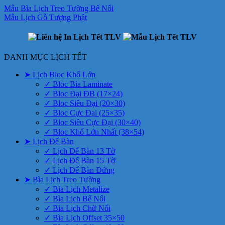
Mẫu Bìa Lịch Treo Tường Bế Nổi
Mẫu Lịch Gỗ Tượng Phật
DANH MỤC LỊCH TẾT
➤ Lịch Bloc Khổ Lớn
✓ Bloc Bìa Laminate
✓ Bloc Đại ĐB (17×24)
✓ Bloc Siêu Đại (20×30)
✓ Bloc Cực Đại (25×35)
✓ Bloc Siêu Cực Đại (30×40)
✓ Bloc Khổ Lớn Nhất (38×54)
➤ Lịch Để Bàn
✓ Lịch Để Bàn 13 Tờ
✓ Lịch Để Bàn 15 Tờ
✓ Lịch Để Bàn Đứng
➤ Bìa Lịch Treo Tường
✓ Bìa Lịch Metalize
✓ Bìa Lịch Bế Nổi
✓ Bìa Lịch Chữ Nổi
✓ Bìa Lịch Offset 35×50