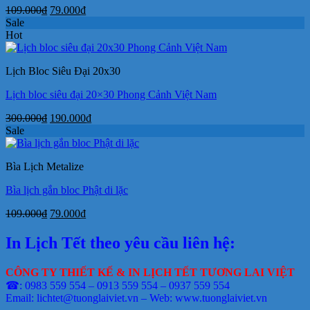
Giá
Giá
109.000
₫
79.000
₫
gốc
hiện
Sale
là:
tại
Hot
109.000₫.
là:
79.000₫.
Lịch Bloc Siêu Đại 20x30
Lịch bloc siêu đại 20×30 Phong Cảnh Việt Nam
Giá
Giá
300.000
₫
190.000
₫
gốc
hiện
Sale
là:
tại
300.000₫.
là:
Bìa Lịch Metalize
190.000₫.
Bìa lịch gắn bloc Phật di lặc
Giá
Giá
109.000
₫
79.000
₫
gốc
hiện
là:
tại
In Lịch Tết theo yêu cầu liên hệ:
109.000₫.
là:
79.000₫.
CÔNG TY THIẾT KẾ & IN LỊCH TẾT TƯƠNG LAI VIỆT
☎: 0983 559 554 – 0913 559 554 – 0937 559 554
Email: lichtet@tuonglaiviet.vn – Web: www.tuonglaiviet.vn