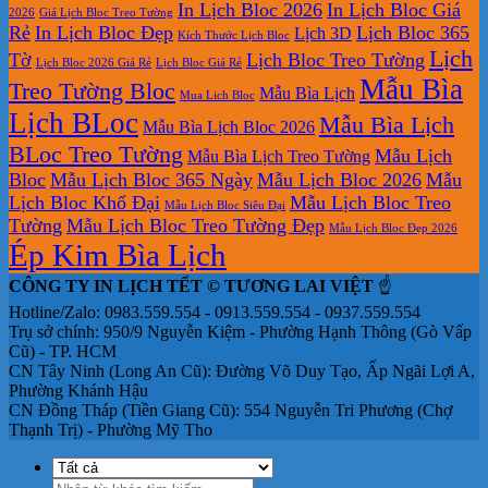
In Lịch Bloc 2026
In Lịch Bloc Giá
bộ
rẻ
in
2026
Giá Lịch Bloc Treo Tường
Rẻ
In Lịch Bloc Đẹp
Lịch Bloc 365
Lịch 3D
số
lịch
Kích Thước Lịch Bloc
tết
Lịch
Tờ
Lịch Bloc Treo Tường
Lịch Bloc 2026 Giá Rẻ
Lịch Bloc Giá Rẻ
tại
Mẫu Bìa
Treo Tường Bloc
Mẫu Bìa Lịch
tphcm
Mua Lich Bloc
Lịch BLoc
Mẫu Bìa Lịch
Mẫu Bìa Lịch Bloc 2026
BLoc Treo Tường
Mẫu Lịch
Mẫu Bìa Lịch Treo Tường
Bloc
Mẫu Lịch Bloc 365 Ngày
Mẫu Lịch Bloc 2026
Mẫu
Lịch Bloc Khổ Đại
Mẫu Lịch Bloc Treo
Mẫu Lịch Bloc Siêu Đại
Tường
Mẫu Lịch Bloc Treo Tường Đẹp
Mẫu Lịch Bloc Đẹp 2026
Ép Kim Bìa Lịch
CÔNG TY IN LỊCH TẾT © TƯƠNG LAI VIỆT
☝️
Hotline/Zalo: 0983.559.554 - 0913.559.554 - 0937.559.554
Trụ sở chính: 950/9 Nguyễn Kiệm - Phường Hạnh Thông (Gò Vấp
Cũ) - TP. HCM
CN Tây Ninh (Long An Cũ): Đường Võ Duy Tạo, Ấp Ngãi Lợi A,
Phường Khánh Hậu
CN Đồng Tháp (Tiền Giang Cũ): 554 Nguyễn Tri Phương (Chợ
Thạnh Trị) - Phường Mỹ Tho
Tìm