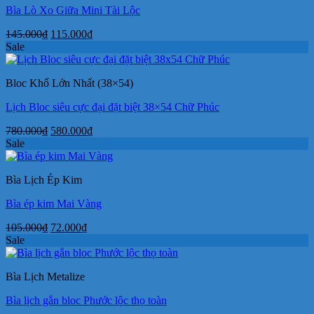
Bìa Lò Xo Giữa Mini Tài Lộc
Giá
Giá
145.000
₫
115.000
₫
gốc
hiện
Sale
là:
tại
145.000₫.
là:
Bloc Khổ Lớn Nhất (38×54)
115.000₫.
Lịch Bloc siêu cực đại đặt biệt 38×54 Chữ Phúc
Giá
Giá
780.000
₫
580.000
₫
gốc
hiện
Sale
là:
tại
780.000₫.
là:
Bìa Lịch Ép Kim
580.000₫.
Bìa ép kim Mai Vàng
Giá
Giá
105.000
₫
72.000
₫
gốc
hiện
Sale
là:
tại
105.000₫.
là:
Bìa Lịch Metalize
72.000₫.
Bìa lịch gắn bloc Phước lộc thọ toàn