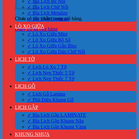
✓ Bìa Lịch Bế Nổi
✓ Bìa Lịch Chữ Nổi
✓ Bìa Lịch Metalize
Chưa có sản phẩm trong giỏ hàng.
✓ Bìa Lịch Laminate
LÒ XO GIỮA
Quay trở lại cửa hàng
✓ Lò Xo Giữa Mini
✓ Lò Xo Giữa Bộ Số
✓ Lò Xo Giữa Gắn Bloc
✓ Lò Xo Giữa Dán Chữ Nổi
LỊCH TỜ
✓ Lịch Lò Xo 7 Tờ
✓ Lịch Nẹp Thiếc 5 Tờ
✓ Lịch Nẹp Thiếc 7 Tờ
LỊCH GỖ
✓ Lịch Gỗ Lamina
✓ Phù Điêu Khung Gỗ
LỊCH GẬP
✓ Bìa Lịch Gập LAMINATE
✓ Bìa Lịch Gập Khung Nâu
✓ Bìa Lịch Gập Khung Vàng
KHUNG NHỰA