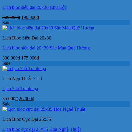
Lịch bloc siêu đại 20×30 Chữ Lộc
Giá
Giá
300.000
₫
190.000
₫
gốc
hiện
Sale
là:
tại
300.000₫.
là:
Lịch Bloc Siêu Đại 20x30
190.000₫.
Lịch bloc siêu đại 20×30 Sắc Màu Quê Hương
Giá
Giá
300.000
₫
175.000
₫
gốc
hiện
Sale
là:
tại
300.000₫.
là:
Lịch Nẹp Thiếc 7 Tờ
175.000₫.
Lịch 7 tờ Tranh lụa
Giá
Giá
35.000
₫
26.000
₫
gốc
hiện
Sale
là:
tại
35.000₫.
là:
Lịch Bloc Cực Đại 25x35
26.000₫.
Lịch bloc cực đại 25×35 Hoa Nghệ Thuật