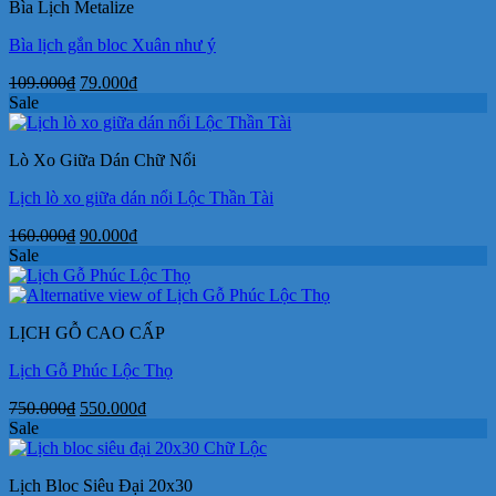
Bìa Lịch Metalize
72.000₫.
Bìa lịch gắn bloc Xuân như ý
Giá
Giá
109.000
₫
79.000
₫
gốc
hiện
Sale
là:
tại
109.000₫.
là:
Lò Xo Giữa Dán Chữ Nổi
79.000₫.
Lịch lò xo giữa dán nổi Lộc Thần Tài
Giá
Giá
160.000
₫
90.000
₫
gốc
hiện
Sale
là:
tại
160.000₫.
là:
90.000₫.
LỊCH GỖ CAO CẤP
Lịch Gỗ Phúc Lộc Thọ
Giá
Giá
750.000
₫
550.000
₫
gốc
hiện
Sale
là:
tại
750.000₫.
là:
Lịch Bloc Siêu Đại 20x30
550.000₫.