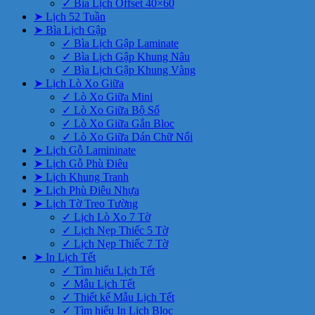
✓ Bìa Lịch Offset 40×60
➤ Lịch 52 Tuần
➤ Bìa Lịch Gập
✓ Bìa Lịch Gập Laminate
✓ Bìa Lịch Gập Khung Nâu
✓ Bìa Lịch Gập Khung Vàng
➤ Lịch Lò Xo Giữa
✓ Lò Xo Giữa Mini
✓ Lò Xo Giữa Bộ Số
✓ Lò Xo Giữa Gắn Bloc
✓ Lò Xo Giữa Dán Chữ Nổi
➤ Lịch Gỗ Lamininate
➤ Lịch Gỗ Phù Điêu
➤ Lịch Khung Tranh
➤ Lịch Phù Điêu Nhựa
➤ Lịch Tờ Treo Tường
✓ Lịch Lò Xo 7 Tờ
✓ Lịch Nẹp Thiếc 5 Tờ
✓ Lịch Nẹp Thiếc 7 Tờ
➤ In Lịch Tết
✓ Tìm hiểu Lịch Tết
✓ Mẫu Lịch Tết
✓ Thiết kế Mẫu Lịch Tết
✓ Tìm hiểu In Lịch Bloc