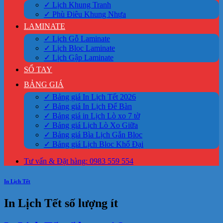
✓ Lịch Khung Tranh
✓ Phù Điêu Khung Nhựa
LAMINATE
✓ Lịch Gỗ Laminate
✓ Lịch Bloc Laminate
✓ Lịch Gập Laminate
SỔ TAY
BẢNG GIÁ
✓ Bảng giá In Lịch Tết 2026
✓ Bảng giá In Lịch Để Bàn
✓ Bảng giá in Lịch Lò xo 7 tờ
✓ Bảng giá Lịch Lò Xo Giữa
✓ Bảng giá Bìa Lịch Gắn Bloc
✓ Bảng giá Lịch Bloc Khổ Đại
Tư vấn & Đặt hàng: 0983 559 554
In Lịch Tết
In Lịch Tết số lượng ít