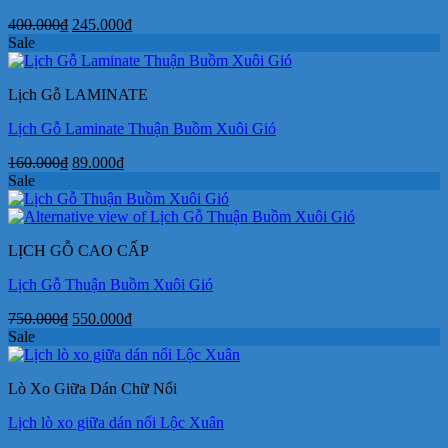
Giá
Giá
400.000
₫
245.000
₫
gốc
hiện
Sale
là:
tại
400.000₫.
là:
Lịch Gỗ LAMINATE
245.000₫.
Lịch Gỗ Laminate Thuận Buồm Xuôi Gió
Giá
Giá
160.000
₫
89.000
₫
gốc
hiện
Sale
là:
tại
160.000₫.
là:
89.000₫.
LỊCH GỖ CAO CẤP
Lịch Gỗ Thuận Buồm Xuôi Gió
Giá
Giá
750.000
₫
550.000
₫
gốc
hiện
Sale
là:
tại
750.000₫.
là:
Lò Xo Giữa Dán Chữ Nổi
550.000₫.
Lịch lò xo giữa dán nổi Lộc Xuân