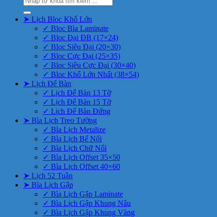
kiếm:
➤ Lịch Bloc Khổ Lớn
✓ Bloc Bìa Laminate
✓ Bloc Đại ĐB (17×24)
✓ Bloc Siêu Đại (20×30)
✓ Bloc Cực Đại (25×35)
✓ Bloc Siêu Cực Đại (30×40)
✓ Bloc Khổ Lớn Nhất (38×54)
➤ Lịch Để Bàn
✓ Lịch Để Bàn 13 Tờ
✓ Lịch Để Bàn 15 Tờ
✓ Lịch Để Bàn Đứng
➤ Bìa Lịch Treo Tường
✓ Bìa Lịch Metalize
✓ Bìa Lịch Bế Nổi
✓ Bìa Lịch Chữ Nổi
✓ Bìa Lịch Offset 35×50
✓ Bìa Lịch Offset 40×60
➤ Lịch 52 Tuần
➤ Bìa Lịch Gập
✓ Bìa Lịch Gập Laminate
✓ Bìa Lịch Gập Khung Nâu
✓ Bìa Lịch Gập Khung Vàng