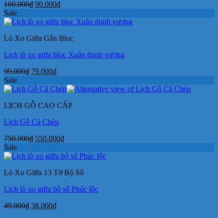
Giá
Giá
160.000
₫
90.000
₫
gốc
hiện
Sale
là:
tại
160.000₫.
là:
Lò Xo Giữa Gắn Bloc
90.000₫.
Lịch lò xo giữa bloc Xuân thịnh vượng
Giá
Giá
99.000
₫
79.000
₫
gốc
hiện
Sale
là:
tại
99.000₫.
là:
LỊCH GỖ CAO CẤP
79.000₫.
Lịch Gỗ Cá Chép
Giá
Giá
750.000
₫
550.000
₫
gốc
hiện
Sale
là:
tại
750.000₫.
là:
Lò Xo Giữa 13 Tờ Bộ Số
550.000₫.
Lịch lò xo giữa bộ số Phúc lộc
Giá
Giá
49.000
₫
38.000
₫
gốc
hiện