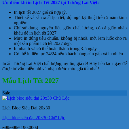
Ưu điểm khi in Lịch Tết 2027 tại Tương Lai Việt:
là:
tại
49.000₫.
là:
In lịch tết 2027 giá cả hợp lý.
38.000₫.
Thiết kế và sản xuất lịch tết, đội ngũ kỹ thuật trên 5 năm kinh
nghiệm.
Chỉ sử dụng nguyên liệu giấy chất lượng, có cả giấy nhập
khẩu để in lịch tết 2027.
Mực in đúng tiêu chuẩn, không bị nhoà, mờ, lem luốc cho ra
một sản phẩm lịch tết 2027 đẹp.
In nhanh và có thể hoàn thành trong 3-5 ngày.
Có thể in liên tục 24/24 nếu khách hàng cần gấp và in nhiều.
In ấn Tương Lai Việt chất lượng, uy tín, giá rẻ! Hãy liên lạc ngay để
được tư vấn miễn phí và nhận được mức giá tốt nhất!
Mẫu Lịch Tết 2027
Sale
Lịch Bloc Siêu Đại 20x30
Lịch bloc siêu đại 20×30 Chữ Lộc
Giá
Giá
300.000
₫
190.000
₫