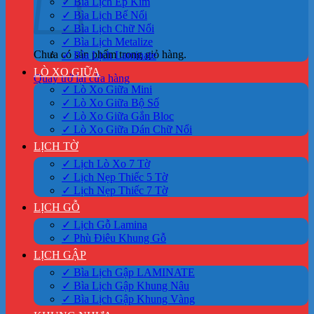
✓ Bìa Lịch Ép Kim
✓ Bìa Lịch Bế Nổi
✓ Bìa Lịch Chữ Nổi
✓ Bìa Lịch Metalize
Chưa có sản phẩm trong giỏ hàng.
✓ Bìa Lịch Laminate
LÒ XO GIỮA
Quay trở lại cửa hàng
✓ Lò Xo Giữa Mini
✓ Lò Xo Giữa Bộ Số
✓ Lò Xo Giữa Gắn Bloc
✓ Lò Xo Giữa Dán Chữ Nổi
LỊCH TỜ
✓ Lịch Lò Xo 7 Tờ
✓ Lịch Nẹp Thiếc 5 Tờ
✓ Lịch Nẹp Thiếc 7 Tờ
LỊCH GỖ
✓ Lịch Gỗ Lamina
✓ Phù Điêu Khung Gỗ
LỊCH GẬP
✓ Bìa Lịch Gập LAMINATE
✓ Bìa Lịch Gập Khung Nâu
✓ Bìa Lịch Gập Khung Vàng