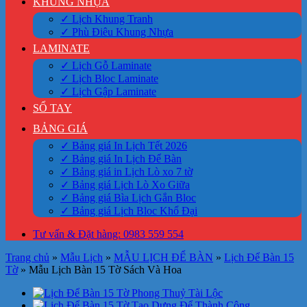
KHUNG NHỰA
✓ Lịch Khung Tranh
✓ Phù Điêu Khung Nhựa
LAMINATE
✓ Lịch Gỗ Laminate
✓ Lịch Bloc Laminate
✓ Lịch Gập Laminate
SỔ TAY
BẢNG GIÁ
✓ Bảng giá In Lịch Tết 2026
✓ Bảng giá In Lịch Để Bàn
✓ Bảng giá in Lịch Lò xo 7 tờ
✓ Bảng giá Lịch Lò Xo Giữa
✓ Bảng giá Bìa Lịch Gắn Bloc
✓ Bảng giá Lịch Bloc Khổ Đại
Tư vấn & Đặt hàng: 0983 559 554
Trang chủ
»
Mẫu Lịch
»
MẪU LỊCH ĐỂ BÀN
»
Lịch Để Bàn 15
Tờ
»
Mẫu Lịch Bàn 15 Tờ Sách Và Hoa