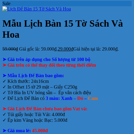
Sale
Mẫu Lịch Bàn 15 Tờ Sách Và
Hoa
59.000
₫
Giá gốc là: 59.000₫.
29.000
₫
Giá hiện tại là: 29.000₫.
➤ Giá trên áp dụng cho Số lượng từ 100 bộ
➤
Giá trên có thể thay đổi theo từng thời điểm
➤ Mẫu Lịch Để Bàn bao gồm:
✓ Kích thước: 24x16cm
✓ In Offset 15 tờ 29 mặt – Giấy C250g
✓ Tờ Bìa In UV bóng sần – Ép vân cách điệu
✓ Đế Lịch Để Bàn có
3 màu: Xanh –
Đỏ
–
Cam
➤ Giá Lịch Để Bàn chưa bao gồm Vat và:
✓ Túi giấy hoặc Túi Vải: 4.000đ
✓ Ép kim Vàng hoặc Bạc: 5.000đ
➤ Giá mua lẻ:
45.000đ