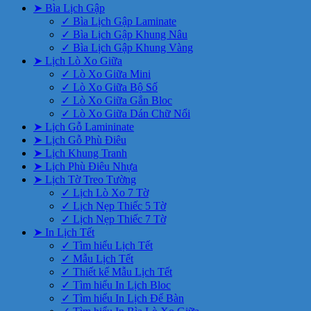
➤ Bìa Lịch Gập
✓ Bìa Lịch Gập Laminate
✓ Bìa Lịch Gập Khung Nâu
✓ Bìa Lịch Gập Khung Vàng
➤ Lịch Lò Xo Giữa
✓ Lò Xo Giữa Mini
✓ Lò Xo Giữa Bộ Số
✓ Lò Xo Giữa Gắn Bloc
✓ Lò Xo Giữa Dán Chữ Nổi
➤ Lịch Gỗ Lamininate
➤ Lịch Gỗ Phù Điêu
➤ Lịch Khung Tranh
➤ Lịch Phù Điêu Nhựa
➤ Lịch Tờ Treo Tường
✓ Lịch Lò Xo 7 Tờ
✓ Lịch Nẹp Thiếc 5 Tờ
✓ Lịch Nẹp Thiếc 7 Tờ
➤ In Lịch Tết
✓ Tìm hiểu Lịch Tết
✓ Mẫu Lịch Tết
✓ Thiết kế Mẫu Lịch Tết
✓ Tìm hiểu In Lịch Bloc
✓ Tìm hiểu In Lịch Để Bàn