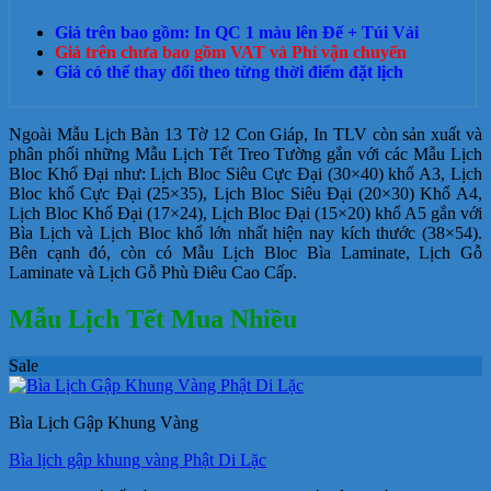
Giá trên bao gồm: In QC 1 màu lên Đế + Túi Vải
Giá trên chưa bao gồm VAT và Phí vận chuyển
Giá có thể thay đổi theo từng thời điểm đặt lịch
Ngoài Mẫu Lịch Bàn 13 Tờ 12 Con Giáp, In TLV còn sản xuất và
phân phối những Mẫu Lịch Tết Treo Tường gắn với các Mẫu Lịch
Bloc Khổ Đại như: Lịch Bloc Siêu Cực Đại (30×40) khổ A3, Lịch
Bloc khổ Cực Đại (25×35), Lịch Bloc Siêu Đại (20×30) Khổ A4,
Lịch Bloc Khổ Đại (17×24), Lịch Bloc Đại (15×20) khổ A5 gắn với
Bìa Lịch và Lịch Bloc khổ lớn nhất hiện nay kích thước (38×54).
Bên cạnh đó, còn có Mẫu Lịch Bloc Bìa Laminate, Lịch Gỗ
Laminate và Lịch Gỗ Phù Điêu Cao Cấp.
Mẫu Lịch Tết Mua Nhiều
Sale
Bìa Lịch Gập Khung Vàng
Bìa lịch gập khung vàng Phật Di Lặc