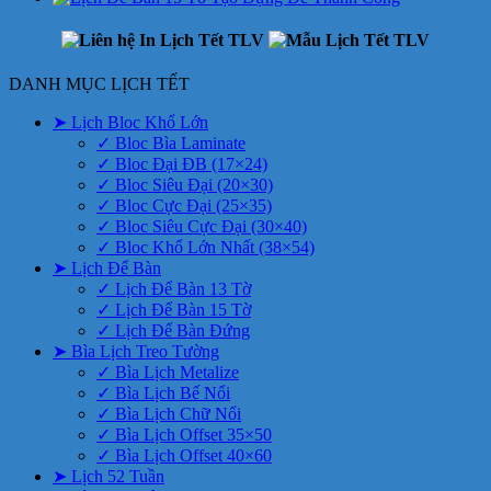
DANH MỤC LỊCH TẾT
➤ Lịch Bloc Khổ Lớn
✓ Bloc Bìa Laminate
✓ Bloc Đại ĐB (17×24)
✓ Bloc Siêu Đại (20×30)
✓ Bloc Cực Đại (25×35)
✓ Bloc Siêu Cực Đại (30×40)
✓ Bloc Khổ Lớn Nhất (38×54)
➤ Lịch Để Bàn
✓ Lịch Để Bàn 13 Tờ
✓ Lịch Để Bàn 15 Tờ
✓ Lịch Để Bàn Đứng
➤ Bìa Lịch Treo Tường
✓ Bìa Lịch Metalize
✓ Bìa Lịch Bế Nổi
✓ Bìa Lịch Chữ Nổi
✓ Bìa Lịch Offset 35×50
✓ Bìa Lịch Offset 40×60
➤ Lịch 52 Tuần