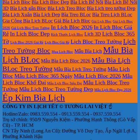
Bìa Lịch Bloc
Bìa Lịch Bloc Đẹp
Bìa Lịch Bế Nổi
Bìa Lịch Bế Nổi
3D
Bìa Lịch gắn Bloc
Bìa Lịch Treo Bloc
Bìa Lịch treo tường Đẹp
Bìa Lịch Xuân
Bìa Lịch Đẹp
Bìa Treo BLoc
Bìa Treo Lịch BLoc
Gia Công Bìa Lịch BLoc
Giá Bìa Lịch Bloc
Giá Lịch Bloc
Giá Lịch Bloc
In Lịch Bloc 2026
In Lịch Bloc Giá
2026
Giá Lịch Bloc Treo Tường
Rẻ
In Lịch Bloc Đẹp
Lịch Bloc 365
Lịch 3D
Kích Thước Lịch Bloc
Lịch
Tờ
Lịch Bloc Treo Tường
Lịch Bloc 2026 Giá Rẻ
Lịch Bloc Giá Rẻ
Mẫu Bìa
Treo Tường Bloc
Mẫu Bìa Lịch
Mua Lich Bloc
Lịch BLoc
Mẫu Bìa Lịch
Mẫu Bìa Lịch Bloc 2026
BLoc Treo Tường
Mẫu Lịch
Mẫu Bìa Lịch Treo Tường
Bloc
Mẫu Lịch Bloc 365 Ngày
Mẫu Lịch Bloc 2026
Mẫu
Lịch Bloc Khổ Đại
Mẫu Lịch Bloc Treo
Mẫu Lịch Bloc Siêu Đại
Tường
Mẫu Lịch Bloc Treo Tường Đẹp
Mẫu Lịch Bloc Đẹp 2026
Ép Kim Bìa Lịch
CÔNG TY IN LỊCH TẾT © TƯƠNG LAI VIỆT
☝️
Hotline/Zalo: 0983.559.554 - 0913.559.554 - 0937.559.554
Trụ sở chính: 950/9 Nguyễn Kiệm - Phường Hạnh Thông (Gò Vấp
Cũ) - TP. HCM
CN Tây Ninh (Long An Cũ): Đường Võ Duy Tạo, Ấp Ngãi Lợi A,
Phường Khánh Hậu