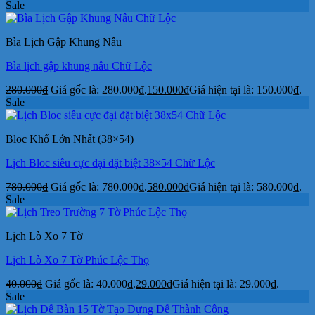
Sale
Bìa Lịch Gập Khung Nâu
Bìa lịch gập khung nâu Chữ Lộc
280.000
₫
Giá gốc là: 280.000₫.
150.000
₫
Giá hiện tại là: 150.000₫.
Sale
Bloc Khổ Lớn Nhất (38×54)
Lịch Bloc siêu cực đại đặt biệt 38×54 Chữ Lộc
780.000
₫
Giá gốc là: 780.000₫.
580.000
₫
Giá hiện tại là: 580.000₫.
Sale
Lịch Lò Xo 7 Tờ
Lịch Lò Xo 7 Tờ Phúc Lộc Thọ
40.000
₫
Giá gốc là: 40.000₫.
29.000
₫
Giá hiện tại là: 29.000₫.
Sale