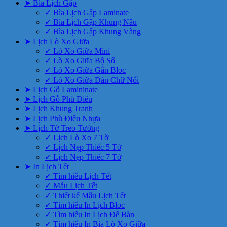
➤ Bìa Lịch Gập
✓ Bìa Lịch Gập Laminate
✓ Bìa Lịch Gập Khung Nâu
✓ Bìa Lịch Gập Khung Vàng
➤ Lịch Lò Xo Giữa
✓ Lò Xo Giữa Mini
✓ Lò Xo Giữa Bộ Số
✓ Lò Xo Giữa Gắn Bloc
✓ Lò Xo Giữa Dán Chữ Nổi
➤ Lịch Gỗ Lamininate
➤ Lịch Gỗ Phù Điêu
➤ Lịch Khung Tranh
➤ Lịch Phù Điêu Nhựa
➤ Lịch Tờ Treo Tường
✓ Lịch Lò Xo 7 Tờ
✓ Lịch Nẹp Thiếc 5 Tờ
✓ Lịch Nẹp Thiếc 7 Tờ
➤ In Lịch Tết
✓ Tìm hiểu Lịch Tết
✓ Mẫu Lịch Tết
✓ Thiết kế Mẫu Lịch Tết
✓ Tìm hiểu In Lịch Bloc
✓ Tìm hiểu In Lịch Để Bàn
✓ Tìm hiểu In Bìa Lò Xo Giữa