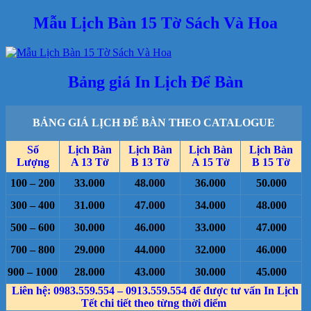
Mẫu Lịch Bàn 15 Tờ Sách Và Hoa
Bảng giá In Lịch Để Bàn
BẢNG GIÁ LỊCH ĐỂ BÀN THEO CATALOGUE
Số
Lịch Bàn
Lịch Bàn
Lịch Bàn
Lịch Bàn
Lượng
A 13 Tờ
B 13 Tờ
A 15 Tờ
B 15 Tờ
100 – 200
33.000
48.000
36.000
50.000
300 – 400
31.000
47.000
34.000
48.000
500 – 600
30.000
46.000
33.000
47.000
700 – 800
29.000
44.000
32.000
46.000
900 – 1000
28.000
43.000
30.000
45.000
Liên hệ: 0983.559.554 – 0913.559.554 để được tư vấn In Lịch
Tết chi tiết theo từng thời điểm