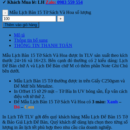
✓ Khách Mua lẻ: LH
Zalo:
0983 559 554
Mẫu Lịch Bàn 15 Tờ Sách Và Hoa số lượng
Thêm vào giỏ hàng
Mô tả
Thông tin bổ sung
THÔNG TIN THANH TOÁN
Mẫu Lịch Bàn 15 Tờ Sách Và Hoa được In TLV sản xuất theo kích
thước 24×16 và 16×23. Bên cạnh đó thường có 2 kiểu dáng: Lịch
Để Bàn chữ A và Lịch Để Bàn chữ M có thêm phần Note Ghi Chú
bên dưới.
Mẫu Lịch Bàn 15 Tờ thường được in trên Giấy C250gsm và
Đế Mdf bồi Metalize.
In Offset 15 tờ 29 mặt – Tờ Bìa In UV bóng sần, Ép vân cách
điệu với tờ thứ 2.
Đế Mẫu Lịch Bàn 15 Tờ Sách Và Hoa có
3 màu:
Xanh
–
Đỏ
–
Cam
In Lịch Tết TLV gởi đến quý khách hàng Mẫu Lịch Để Bàn 15 Tờ
& Báo Giá Lịch Để Bàn, Quý khách dễ dàng lựa chọn theo từng số
lượng in ấn lịch tết phù hợp theo nhu cầu của doanh nghiệp.