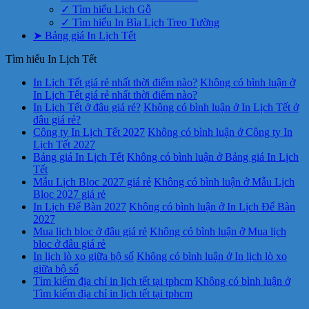
✓ Tìm hiểu Lịch Gỗ
✓ Tìm hiểu In Bìa Lịch Treo Tường
➤ Bảng giá In Lịch Tết
Tìm hiểu In Lịch Tết
In Lịch Tết giá rẻ nhất thời điểm nào?
Không có bình luận
ở
In Lịch Tết giá rẻ nhất thời điểm nào?
In Lịch Tết ở đâu giá rẻ?
Không có bình luận
ở In Lịch Tết ở
đâu giá rẻ?
Công ty In Lịch Tết 2027
Không có bình luận
ở Công ty In
Lịch Tết 2027
Bảng giá In Lịch Tết
Không có bình luận
ở Bảng giá In Lịch
Tết
Mẫu Lịch Bloc 2027 giá rẻ
Không có bình luận
ở Mẫu Lịch
Bloc 2027 giá rẻ
In Lịch Để Bàn 2027
Không có bình luận
ở In Lịch Để Bàn
2027
Mua lịch bloc ở đâu giá rẻ
Không có bình luận
ở Mua lịch
bloc ở đâu giá rẻ
In lịch lò xo giữa bộ số
Không có bình luận
ở In lịch lò xo
giữa bộ số
Tìm kiếm địa chỉ in lịch tết tại tphcm
Không có bình luận
ở
Tìm kiếm địa chỉ in lịch tết tại tphcm