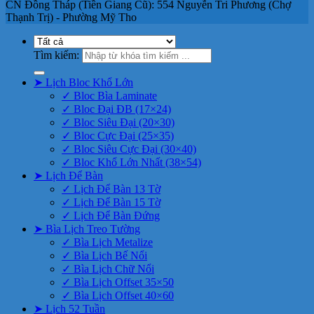
CN Đồng Tháp (Tiền Giang Cũ): 554 Nguyễn Tri Phương (Chợ
Thạnh Trị) - Phường Mỹ Tho
Tìm kiếm:
➤ Lịch Bloc Khổ Lớn
✓ Bloc Bìa Laminate
✓ Bloc Đại ĐB (17×24)
✓ Bloc Siêu Đại (20×30)
✓ Bloc Cực Đại (25×35)
✓ Bloc Siêu Cực Đại (30×40)
✓ Bloc Khổ Lớn Nhất (38×54)
➤ Lịch Để Bàn
✓ Lịch Để Bàn 13 Tờ
✓ Lịch Để Bàn 15 Tờ
✓ Lịch Để Bàn Đứng
➤ Bìa Lịch Treo Tường
✓ Bìa Lịch Metalize
✓ Bìa Lịch Bế Nổi
✓ Bìa Lịch Chữ Nổi
✓ Bìa Lịch Offset 35×50
✓ Bìa Lịch Offset 40×60
➤ Lịch 52 Tuần