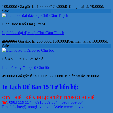
109.000
₫
Giá gốc là: 109.000₫.
79.000
₫
Giá hiện tại là: 79.000₫.
Sale
Lịch Bloc Khổ Đại (17x24)
Lịch bloc đại đặc biệt Chữ Cẩm Thạch
250.000
₫
Giá gốc là: 250.000₫.
160.000
₫
Giá hiện tại là: 160.000₫.
Sale
Lò Xo Giữa 13 Tờ Bộ Số
Lịch lò xo giữa bộ số Chữ lộc
49.000
₫
Giá gốc là: 49.000₫.
38.000
₫
Giá hiện tại là: 38.000₫.
In Lịch Để Bàn 15 Tờ liên hệ:
CTY THIẾT KẾ & IN LỊCH TẾT TƯƠNG LAI VIỆT
☎:
0983 559 554 – 0913 559 554 – 0937 559 554
Email: lichtet@tuonglaiviet.vn – Web: www.intlv.vn