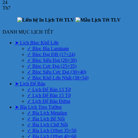
24
Th7
DANH MỤC LỊCH TẾT
➤ Lịch Bloc Khổ Lớn
✓ Bloc Bìa Laminate
✓ Bloc Đại ĐB (17×24)
✓ Bloc Siêu Đại (20×30)
✓ Bloc Cực Đại (25×35)
✓ Bloc Siêu Cực Đại (30×40)
✓ Bloc Khổ Lớn Nhất (38×54)
➤ Lịch Để Bàn
✓ Lịch Để Bàn 13 Tờ
✓ Lịch Để Bàn 15 Tờ
✓ Lịch Để Bàn Đứng
➤ Bìa Lịch Treo Tường
✓ Bìa Lịch Metalize
✓ Bìa Lịch Bế Nổi
✓ Bìa Lịch Chữ Nổi
✓ Bìa Lịch Offset 35×50
✓ Bìa Lịch Offset 40×60