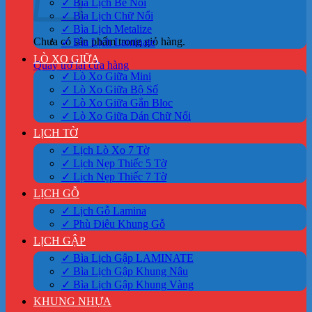
✓ Bìa Lịch Bế Nổi
✓ Bìa Lịch Chữ Nổi
✓ Bìa Lịch Metalize
Chưa có sản phẩm trong giỏ hàng.
✓ Bìa Lịch Laminate
LÒ XO GIỮA
Quay trở lại cửa hàng
✓ Lò Xo Giữa Mini
✓ Lò Xo Giữa Bộ Số
✓ Lò Xo Giữa Gắn Bloc
✓ Lò Xo Giữa Dán Chữ Nổi
LỊCH TỜ
✓ Lịch Lò Xo 7 Tờ
✓ Lịch Nẹp Thiếc 5 Tờ
✓ Lịch Nẹp Thiếc 7 Tờ
LỊCH GỖ
✓ Lịch Gỗ Lamina
✓ Phù Điêu Khung Gỗ
LỊCH GẬP
✓ Bìa Lịch Gập LAMINATE
✓ Bìa Lịch Gập Khung Nâu
✓ Bìa Lịch Gập Khung Vàng
KHUNG NHỰA