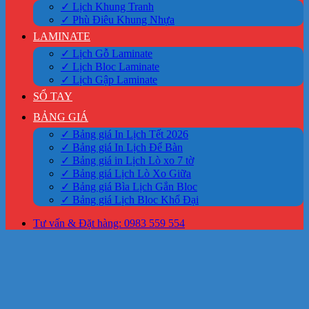
✓ Lịch Khung Tranh
✓ Phù Điêu Khung Nhựa
LAMINATE
✓ Lịch Gỗ Laminate
✓ Lịch Bloc Laminate
✓ Lịch Gập Laminate
SỔ TAY
BẢNG GIÁ
✓ Bảng giá In Lịch Tết 2026
✓ Bảng giá In Lịch Để Bàn
✓ Bảng giá in Lịch Lò xo 7 tờ
✓ Bảng giá Lịch Lò Xo Giữa
✓ Bảng giá Bìa Lịch Gắn Bloc
✓ Bảng giá Lịch Bloc Khổ Đại
Tư vấn & Đặt hàng: 0983 559 554