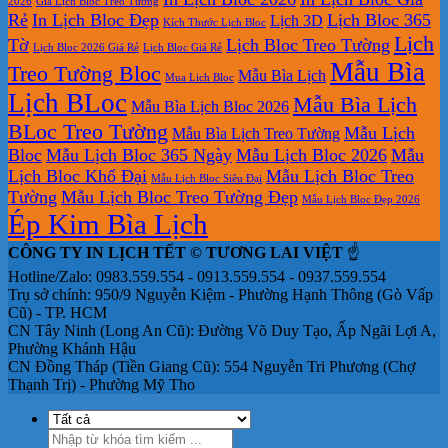
bộ
rẻ
in
2026
Giá Lịch Bloc Treo Tường
Rẻ
In Lịch Bloc Đẹp
Lịch Bloc 365
Lịch 3D
số
lịch
Kích Thước Lịch Bloc
tết
Lịch
Tờ
Lịch Bloc Treo Tường
Lịch Bloc 2026 Giá Rẻ
Lịch Bloc Giá Rẻ
tại
Mẫu Bìa
Treo Tường Bloc
Mẫu Bìa Lịch
tphcm
Mua Lich Bloc
Lịch BLoc
Mẫu Bìa Lịch
Mẫu Bìa Lịch Bloc 2026
BLoc Treo Tường
Mẫu Lịch
Mẫu Bìa Lịch Treo Tường
Bloc
Mẫu Lịch Bloc 365 Ngày
Mẫu Lịch Bloc 2026
Mẫu
Lịch Bloc Khổ Đại
Mẫu Lịch Bloc Treo
Mẫu Lịch Bloc Siêu Đại
Tường
Mẫu Lịch Bloc Treo Tường Đẹp
Mẫu Lịch Bloc Đẹp 2026
Ép Kim Bìa Lịch
CÔNG TY IN LỊCH TẾT © TƯƠNG LAI VIỆT
☝️
Hotline/Zalo: 0983.559.554 - 0913.559.554 - 0937.559.554
Trụ sở chính: 950/9 Nguyễn Kiệm - Phường Hạnh Thông (Gò Vấp
Cũ) - TP. HCM
CN Tây Ninh (Long An Cũ): Đường Võ Duy Tạo, Ấp Ngãi Lợi A,
Phường Khánh Hậu
CN Đồng Tháp (Tiền Giang Cũ): 554 Nguyễn Tri Phương (Chợ
Thạnh Trị) - Phường Mỹ Tho
Tìm