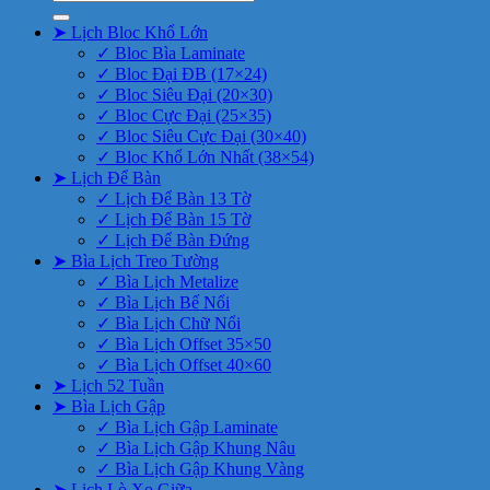
kiếm:
➤ Lịch Bloc Khổ Lớn
✓ Bloc Bìa Laminate
✓ Bloc Đại ĐB (17×24)
✓ Bloc Siêu Đại (20×30)
✓ Bloc Cực Đại (25×35)
✓ Bloc Siêu Cực Đại (30×40)
✓ Bloc Khổ Lớn Nhất (38×54)
➤ Lịch Để Bàn
✓ Lịch Để Bàn 13 Tờ
✓ Lịch Để Bàn 15 Tờ
✓ Lịch Để Bàn Đứng
➤ Bìa Lịch Treo Tường
✓ Bìa Lịch Metalize
✓ Bìa Lịch Bế Nổi
✓ Bìa Lịch Chữ Nổi
✓ Bìa Lịch Offset 35×50
✓ Bìa Lịch Offset 40×60
➤ Lịch 52 Tuần
➤ Bìa Lịch Gập
✓ Bìa Lịch Gập Laminate
✓ Bìa Lịch Gập Khung Nâu
✓ Bìa Lịch Gập Khung Vàng
➤ Lịch Lò Xo Giữa