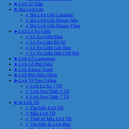
➤ Lịch 52 Tuần
➤ Bìa Lịch Gập
✓ Bìa Lịch Gập Laminate
✓ Bìa Lịch Gập Khung Nâu
✓ Bìa Lịch Gập Khung Vàng
➤ Lịch Lò Xo Giữa
✓ Lò Xo Giữa Mini
✓ Lò Xo Giữa Bộ Số
✓ Lò Xo Giữa Gắn Bloc
✓ Lò Xo Giữa Dán Chữ Nổi
➤ Lịch Gỗ Lamininate
➤ Lịch Gỗ Phù Điêu
➤ Lịch Khung Tranh
➤ Lịch Phù Điêu Nhựa
➤ Lịch Tờ Treo Tường
✓ Lịch Lò Xo 7 Tờ
✓ Lịch Nẹp Thiếc 5 Tờ
✓ Lịch Nẹp Thiếc 7 Tờ
➤ In Lịch Tết
✓ Tìm hiểu Lịch Tết
✓ Mẫu Lịch Tết
✓ Thiết kế Mẫu Lịch Tết
✓ Tìm hiểu In Lịch Bloc