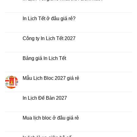
Không
có
bình
luận
In Lịch Tết ở đâu giá rẻ?
ở
In
Không
Lịch
có
Tết
bình
giá
luận
Công ty In Lịch Tết 2027
rẻ
ở
nhất
In
Không
thời
Lịch
có
điểm
Tết
bình
nào?
ở
luận
Bảng giá In Lịch Tết
đâu
ở
giá
Công
Không
rẻ?
ty
có
In
bình
Lịch
luận
Mẫu Lịch Bloc 2027 giá rẻ
Tết
ở
2027
Bảng
Không
giá
có
In
bình
Lịch
luận
In Lịch Để Bàn 2027
Tết
ở
Mẫu
Không
Lịch
có
Bloc
bình
2027
luận
Mua lịch bloc ở đâu giá rẻ
giá
ở
rẻ
In
Không
Lịch
có
Để
bình
Bàn
luận