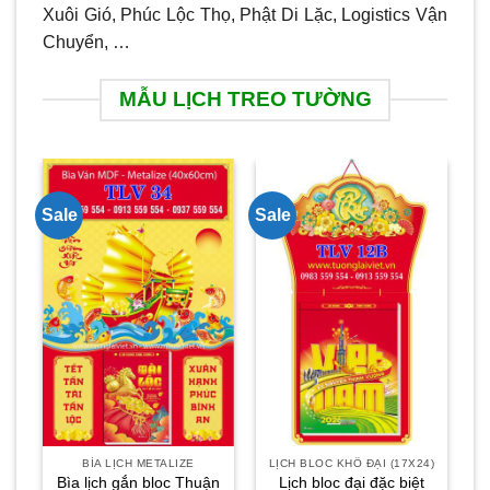
Xuôi Gió, Phúc Lộc Thọ, Phật Di Lặc, Logistics Vận
Chuyển, …
MẪU LỊCH TREO TƯỜNG
Sale
Sale
Sa
BÌA LỊCH METALIZE
LỊCH BLOC KHỔ ĐẠI (17X24)
Bìa lịch gắn bloc Thuận
Lịch bloc đại đặc biệt