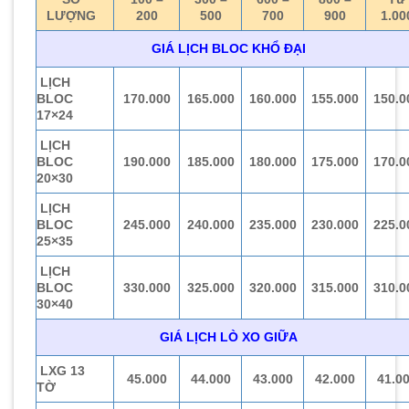
LƯỢNG
200
500
700
900
1.00
GIÁ LỊCH BLOC KHỔ ĐẠI
LỊCH
BLOC
170.000
165.000
160.000
155.000
150.0
17×24
LỊCH
BLOC
190.000
185.000
180.000
175.000
170.0
20×30
LỊCH
BLOC
245.000
240.000
235.000
230.000
225.0
25×35
LỊCH
BLOC
330.000
325.000
320.000
315.000
310.0
30×40
GIÁ LỊCH LÒ XO GIỮA
LXG 13
45.000
44.000
43.000
42.000
41.0
TỜ