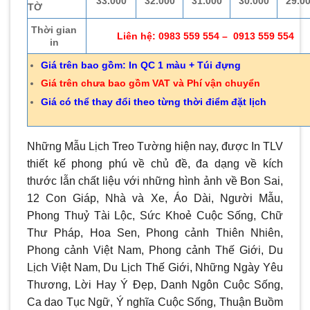
33.000
32.000
31.000
30.000
29.0
TỜ
Thời gian
Liên hệ: 0983 559 554 – 0913 559 554
in
Giá trên bao gồm: In QC 1 màu + Túi đựng
Giá trên chưa bao gồm VAT và Phí vận chuyển
Giá có thể thay đổi theo từng thời điểm đặt lịch
Những Mẫu Lịch Treo Tường hiện nay, được In TLV
thiết kế phong phú về chủ đề, đa dạng về kích
thước lẫn chất liệu với những hình ảnh về Bon Sai,
12 Con Giáp, Nhà và Xe, Áo Dài, Người Mẫu,
Phong Thuỷ Tài Lộc, Sức Khoẻ Cuộc Sống, Chữ
Thư Pháp, Hoa Sen, Phong cảnh Thiên Nhiên,
Phong cảnh Việt Nam, Phong cảnh Thế Giới, Du
Lịch Việt Nam, Du Lịch Thế Giới, Những Ngày Yêu
Thương, Lời Hay Ý Đẹp, Danh Ngôn Cuộc Sống,
Ca dao Tục Ngữ, Ý nghĩa Cuộc Sống, Thuận Buồm