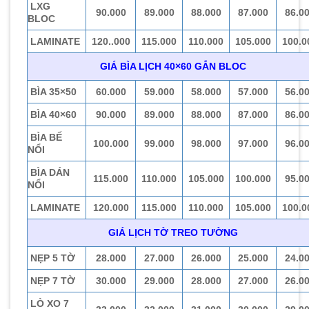
LXG
90.000
89.000
88.000
87.000
86.0
BLOC
LAMINATE
120..000
115.000
110.000
105.000
100.0
GIÁ BÌA LỊCH 40×60 GẮN BLOC
BÌA 35×50
60.000
59.000
58.000
57.000
56.0
BÌA 40×60
90.000
89.000
88.000
87.000
86.0
BÌA BẾ
100.000
99.000
98.000
97.000
96.0
NỔI
BÌA DÁN
115.000
110.000
105.000
100.000
95.0
NỔI
LAMINATE
120.000
115.000
110.000
105.000
100.0
GIÁ LỊCH TỜ TREO TƯỜNG
NẸP 5 TỜ
28.000
27.000
26.000
25.000
24.0
NẸP 7 TỜ
30.000
29.000
28.000
27.000
26.0
LÒ XO 7