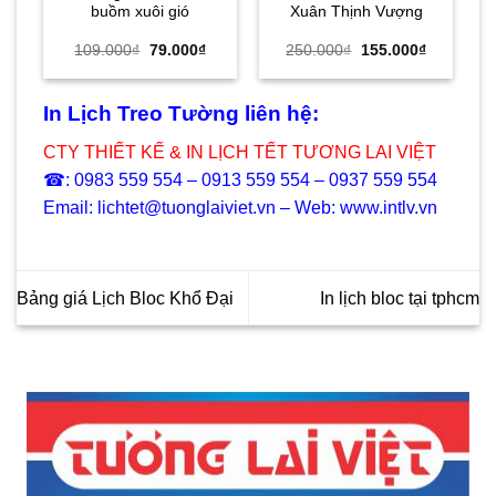
buồm xuôi gió
Xuân Thịnh Vượng
Giá
Giá
Giá
Giá
109.000
₫
79.000
₫
250.000
₫
155.000
₫
gốc
hiện
gốc
hiện
là:
tại
là:
tại
109.000₫.
là:
250.000₫.
là:
79.000₫.
155.000₫.
In Lịch Treo Tường liên hệ:
CTY THIẾT KẾ & IN LỊCH TẾT TƯƠNG LAI VIỆT
☎: 0983 559 554 – 0913 559 554 – 0937 559 554
Email: lichtet@tuonglaiviet.vn – Web: www.intlv.vn
Bảng giá Lịch Bloc Khổ Đại
In lịch bloc tại tphcm