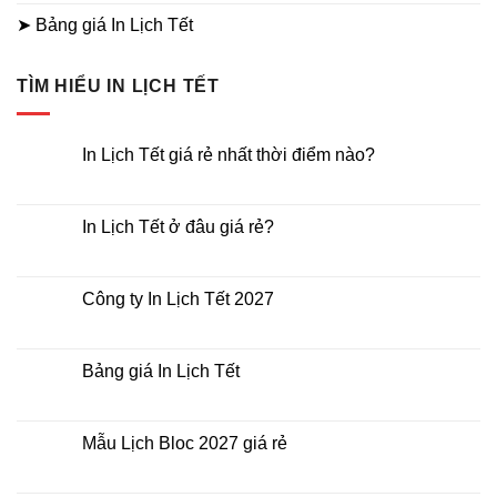
➤ Bảng giá In Lịch Tết
TÌM HIỂU IN LỊCH TẾT
In Lịch Tết giá rẻ nhất thời điểm nào?
Không
có
bình
luận
In Lịch Tết ở đâu giá rẻ?
ở
In
Không
Lịch
có
Tết
bình
giá
luận
Công ty In Lịch Tết 2027
rẻ
ở
nhất
In
Không
thời
Lịch
có
điểm
Tết
bình
nào?
ở
luận
Bảng giá In Lịch Tết
đâu
ở
giá
Công
Không
rẻ?
ty
có
In
bình
Lịch
luận
Mẫu Lịch Bloc 2027 giá rẻ
Tết
ở
2027
Bảng
Không
giá
có
In
bình