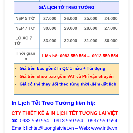
GIÁ LỊCH TỜ TREO TƯỜNG
NẸP 5 TỜ
27.000
26.000
25.000
24.000
NẸP 7 TỜ
30.000
29.000
28.000
27.000
LÒ XO 7
33.000
32.000
31.000
30.000
TỜ
Thời gian
Liên hệ: 0983 559 554 – 0913 559 554
in
Giá trên bao gồm: In QC 1 màu + Túi đựng
Giá trên chưa bao gồm VAT và Phí vận chuyển
Giá có thể thay đổi theo từng thời điểm đặt lịch
In Lịch Tết Treo Tường liên hệ:
CTY THIẾT KẾ & IN LỊCH TẾT TƯƠNG LAI VIỆT
☎: 0983 559 554 – 0913 559 554 – 0937 559 554
Email: lichtet@tuonglaiviet.vn – Web: www.intlv.vn