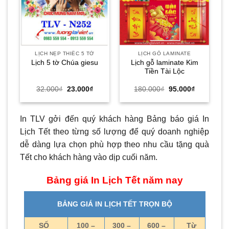
LỊCH NẸP THIẾC 5 TỜ
LỊCH GỖ LAMINATE
Lịch gỗ laminate Kim
B
Lịch 5 tờ Chúa giesu
Tiền Tài Lộc
Giá
Giá
Giá
Giá
32.000
₫
23.000
₫
180.000
₫
95.000
₫
gốc
hiện
gốc
hiện
là:
tại
là:
tại
32.000₫.
là:
180.000₫.
là:
23.000₫.
95.000₫.
In TLV gởi đến quý khách hàng Bảng báo giá In
Lịch Tết theo từng số lượng để quý doanh nghiệp
dễ dàng lựa chọn phù hợp theo nhu cầu tặng quà
Tết cho khách hàng vào dịp cuối năm.
Bảng giá In Lịch Tết năm nay
BẢNG GIÁ IN LỊCH TẾT TRỌN BỘ
SỐ
100 –
300 –
600 –
Từ