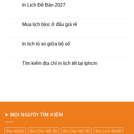
Lịch
luận
In Lịch Để Bàn 2027
Tết
ở
Mẫu
Không
Lịch
có
Bloc
bình
2027
luận
Mua lịch bloc ở đâu giá rẻ
giá
ở
rẻ
In
Không
Lịch
có
Để
bình
Bàn
luận
In lịch lò xo giữa bộ số
2027
ở
Mua
Không
lịch
có
bloc
bình
ở
luận
Tìm kiếm địa chỉ in lịch tết tại tphcm
đâu
ở
giá
In
Không
rẻ
lịch
có
lò
bình
xo
luận
giữa
ở
bộ
Tìm
số
kiếm
địa
chỉ
in
lịch
tết
➤ MỌI NGƯỜI TÌM KIẾM
tại
tphcm
Bìa 40x60
Bìa Chữ Nổi 3D
Bìa Dán Nổi 3D
Bìa Lịch 40x60