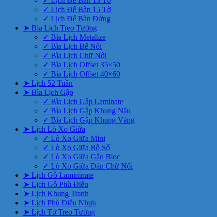
✓ Lịch Để Bàn 13 Tờ
✓ Lịch Để Bàn 15 Tờ
✓ Lịch Để Bàn Đứng
➤ Bìa Lịch Treo Tường
✓ Bìa Lịch Metalize
✓ Bìa Lịch Bế Nổi
✓ Bìa Lịch Chữ Nổi
✓ Bìa Lịch Offset 35×50
✓ Bìa Lịch Offset 40×60
➤ Lịch 52 Tuần
➤ Bìa Lịch Gập
✓ Bìa Lịch Gập Laminate
✓ Bìa Lịch Gập Khung Nâu
✓ Bìa Lịch Gập Khung Vàng
➤ Lịch Lò Xo Giữa
✓ Lò Xo Giữa Mini
✓ Lò Xo Giữa Bộ Số
✓ Lò Xo Giữa Gắn Bloc
✓ Lò Xo Giữa Dán Chữ Nổi
➤ Lịch Gỗ Lamininate
➤ Lịch Gỗ Phù Điêu
➤ Lịch Khung Tranh
➤ Lịch Phù Điêu Nhựa
➤ Lịch Tờ Treo Tường