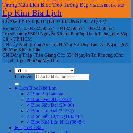
Tường
Mẫu Lịch Bloc Treo Tường Đẹp
Mẫu Lịch Bloc Đẹp 2026
Ép Kim Bìa Lịch
CÔNG TY IN LỊCH TẾT © TƯƠNG LAI VIỆT
☝️
Hotline/Zalo: 0983.559.554 - 0913.559.554 - 0937.559.554
Trụ sở chính: 950/9 Nguyễn Kiệm - Phường Hạnh Thông (Gò Vấp
Cũ) - TP. HCM
CN Tây Ninh (Long An Cũ): Đường Võ Duy Tạo, Ấp Ngãi Lợi A,
Phường Khánh Hậu
CN Đồng Tháp (Tiền Giang Cũ): 554 Nguyễn Tri Phương (Chợ
Thạnh Trị) - Phường Mỹ Tho
Tìm kiếm:
➤ Lịch Bloc Khổ Lớn
✓ Bloc Bìa Laminate
✓ Bloc Đại ĐB (17×24)
✓ Bloc Siêu Đại (20×30)
✓ Bloc Cực Đại (25×35)
✓ Bloc Siêu Cực Đại (30×40)
✓ Bloc Khổ Lớn Nhất (38×54)
➤ Lịch Để Bàn