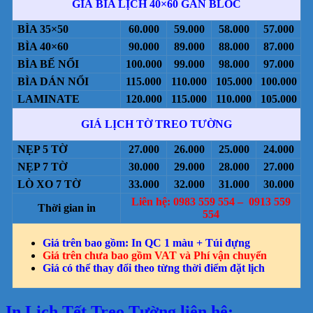
GIÁ BÌA LỊCH 40×60 GẮN BLOC
BÌA 35×50
60.000
59.000
58.000
57.000
BÌA 40×60
90.000
89.000
88.000
87.000
BÌA BẾ NỔI
100.000
99.000
98.000
97.000
BÌA DÁN NỔI
115.000
110.000
105.000
100.000
LAMINATE
120.000
115.000
110.000
105.000
GIÁ LỊCH TỜ TREO TƯỜNG
NẸP 5 TỜ
27.000
26.000
25.000
24.000
NẸP 7 TỜ
30.000
29.000
28.000
27.000
LÒ XO 7 TỜ
33.000
32.000
31.000
30.000
Liên hệ: 0983 559 554 – 0913 559
Thời gian in
554
Giá trên bao gồm: In QC 1 màu + Túi đựng
Giá trên chưa bao gồm VAT và Phí vận chuyển
Giá có thể thay đổi theo từng thời điểm đặt lịch
In Lịch Tết Treo Tường liên hệ: