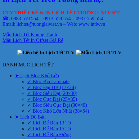
CTY THIẾT KẾ & IN LỊCH TẾT TƯƠNG LAI VIỆT
☎: 0983 559 554 – 0913 559 554 – 0937 559 554
Email: lichtet@tuonglaiviet.vn – Web: www.intlv.vn
Mẫu Lịch Tết Khung Tranh
Mẫu Lịch Tết In Offset Giá Rẻ
DANH MỤC LỊCH TẾT
➤ Lịch Bloc Khổ Lớn
✓ Bloc Bìa Laminate
✓ Bloc Đại ĐB (17×24)
✓ Bloc Siêu Đại (20×30)
✓ Bloc Cực Đại (25×35)
✓ Bloc Siêu Cực Đại (30×40)
✓ Bloc Khổ Lớn Nhất (38×54)
➤ Lịch Để Bàn
✓ Lịch Để Bàn 13 Tờ
✓ Lịch Để Bàn 15 Tờ
✓ Lịch Để Bàn Đứng