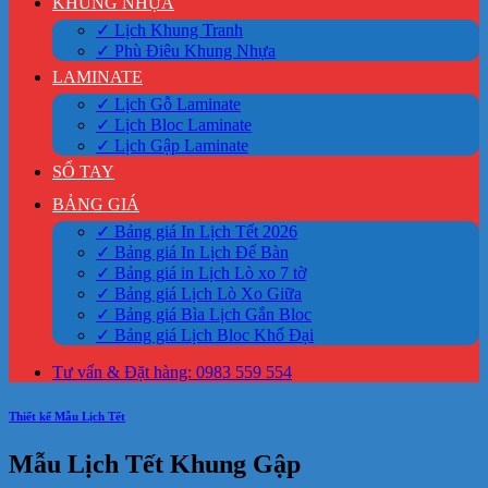
KHUNG NHỰA
✓ Lịch Khung Tranh
✓ Phù Điêu Khung Nhựa
LAMINATE
✓ Lịch Gỗ Laminate
✓ Lịch Bloc Laminate
✓ Lịch Gập Laminate
SỔ TAY
BẢNG GIÁ
✓ Bảng giá In Lịch Tết 2026
✓ Bảng giá In Lịch Để Bàn
✓ Bảng giá in Lịch Lò xo 7 tờ
✓ Bảng giá Lịch Lò Xo Giữa
✓ Bảng giá Bìa Lịch Gắn Bloc
✓ Bảng giá Lịch Bloc Khổ Đại
Tư vấn & Đặt hàng: 0983 559 554
Thiết kế Mẫu Lịch Tết
Mẫu Lịch Tết Khung Gập