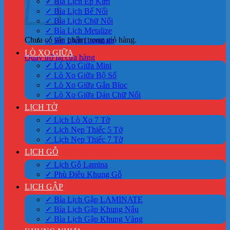
✓ Bìa Lịch Ép Kim
✓ Bìa Lịch Bế Nổi
✓ Bìa Lịch Chữ Nổi
✓ Bìa Lịch Metalize
Chưa có sản phẩm trong giỏ hàng.
✓ Bìa Lịch Laminate
LÒ XO GIỮA
Quay trở lại cửa hàng
✓ Lò Xo Giữa Mini
✓ Lò Xo Giữa Bộ Số
✓ Lò Xo Giữa Gắn Bloc
✓ Lò Xo Giữa Dán Chữ Nổi
LỊCH TỜ
✓ Lịch Lò Xo 7 Tờ
✓ Lịch Nẹp Thiếc 5 Tờ
✓ Lịch Nẹp Thiếc 7 Tờ
LỊCH GỖ
✓ Lịch Gỗ Lamina
✓ Phù Điêu Khung Gỗ
LỊCH GẬP
✓ Bìa Lịch Gập LAMINATE
✓ Bìa Lịch Gập Khung Nâu
✓ Bìa Lịch Gập Khung Vàng