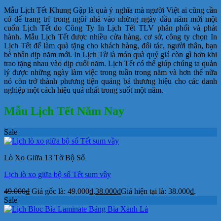
Mẫu Lịch Tết Khung Gập là quà ý nghĩa mà người Việt ai cũng cần
có để trang trí trong ngôi nhà vào những ngày đầu năm mới một
cuốn Lịch Tết do Công Ty In Lịch Tết TLV phân phối và phát
hành. Mẫu Lịch Tết được nhiều cửa hàng, cơ sở, công ty chọn In
Lịch Tết để làm quà tặng cho khách hàng, đối tác, người thân, bạn
bè nhân dịp năm mới. In Lịch Tờ là món quà quý giá còn gì hơn khi
trao tặng nhau vào dịp cuối năm. Lịch Tết có thể giúp chúng ta quản
lý được những ngày làm việc trong tuần trong năm và hơn thế nữa
nó còn trở thành phương tiện quảng bá thương hiệu cho các danh
nghiệp một cách hiệu quả nhất trong suốt một năm.
Mẫu Lịch Tết Năm Nay
Sale
Lò Xo Giữa 13 Tờ Bộ Số
Lịch lò xo giữa bộ số Tết sum vầy
49.000
₫
Giá gốc là: 49.000₫.
38.000
₫
Giá hiện tại là: 38.000₫.
Sale