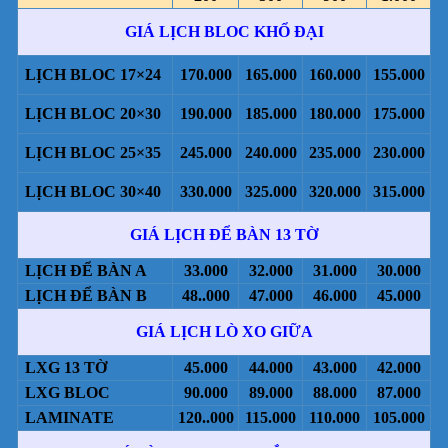
GIÁ LỊCH BLOC KHỔ ĐẠI
LỊCH BLOC 17×24
170.000
165.000
160.000
155.000
LỊCH BLOC 20×30
190.000
185.000
180.000
175.000
LỊCH BLOC 25×35
245.000
240.000
235.000
230.000
LỊCH BLOC 30×40
330.000
325.000
320.000
315.000
GIÁ LỊCH ĐỂ BÀN 13 TỜ
LỊCH ĐỂ BÀN A
33.000
32.000
31.000
30.000
LỊCH ĐỂ BÀN B
48..000
47.000
46.000
45.000
GIÁ LỊCH LÒ XO GIỮA
LXG 13 TỜ
45.000
44.000
43.000
42.000
LXG BLOC
90.000
89.000
88.000
87.000
LAMINATE
120..000
115.000
110.000
105.000