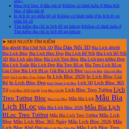
2027
Mua lịch bloc ở đâu giá rẻ
Không có bình luận
ở Mua lịch
bloc ở đâu giá rẻ
In lịch lò xo giữa bộ số
Không có bình luận
ở In lịch lò xo
giữa bộ số
Tìm kiếm địa chỉ in lịch tết tại tphcm
Không có bình luận
ở
Tìm kiếm địa chỉ in lịch tết tại tphcm
➤ MỌI NGƯỜI TÌM KIẾM
Bìa Dán Nổi 3D
Bìa 40x60
Bìa Chữ Nổi 3D
Bìa Lịch 40x60
Bìa Lịch Bloc
Bìa Lịch Bloc Đẹp
Bìa Lịch Bế Nổi
Bìa Lịch Bế Nổi
3D
Bìa Lịch gắn Bloc
Bìa Lịch Treo Bloc
Bìa Lịch treo tường Đẹp
Bìa Lịch Xuân
Bìa Lịch Đẹp
Bìa Treo BLoc
Bìa Treo Lịch BLoc
Gia Công Bìa Lịch BLoc
Giá Bìa Lịch Bloc
Giá Lịch Bloc
Giá Lịch Bloc
In Lịch Bloc 2026
In Lịch Bloc Giá
2026
Giá Lịch Bloc Treo Tường
Rẻ
In Lịch Bloc Đẹp
Lịch Bloc 365
Lịch 3D
Kích Thước Lịch Bloc
Lịch
Tờ
Lịch Bloc Treo Tường
Lịch Bloc 2026 Giá Rẻ
Lịch Bloc Giá Rẻ
Mẫu Bìa
Treo Tường Bloc
Mẫu Bìa Lịch
Mua Lich Bloc
Lịch BLoc
Mẫu Bìa Lịch
Mẫu Bìa Lịch Bloc 2026
BLoc Treo Tường
Mẫu Lịch
Mẫu Bìa Lịch Treo Tường
Bloc
Mẫu Lịch Bloc 365 Ngày
Mẫu Lịch Bloc 2026
Mẫu
Lịch Bloc Khổ Đại
Mẫu Lịch Bloc Treo
Mẫu Lịch Bloc Siêu Đại