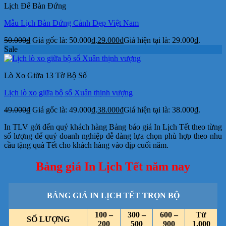
Lịch Để Bàn Đứng
Mẫu Lịch Bàn Đứng Cảnh Đẹp Việt Nam
50.000
₫
Giá gốc là: 50.000₫.
29.000
₫
Giá hiện tại là: 29.000₫.
Sale
Lò Xo Giữa 13 Tờ Bộ Số
Lịch lò xo giữa bộ số Xuân thịnh vượng
49.000
₫
Giá gốc là: 49.000₫.
38.000
₫
Giá hiện tại là: 38.000₫.
In TLV gởi đến quý khách hàng Bảng báo giá In Lịch Tết theo từng
số lượng để quý doanh nghiệp dễ dàng lựa chọn phù hợp theo nhu
cầu tặng quà Tết cho khách hàng vào dịp cuối năm.
Bảng giá In Lịch Tết năm nay
BẢNG GIÁ IN LỊCH TẾT TRỌN BỘ
100 –
300 –
600 –
Từ
SỐ LƯỢNG
200
500
900
1.000