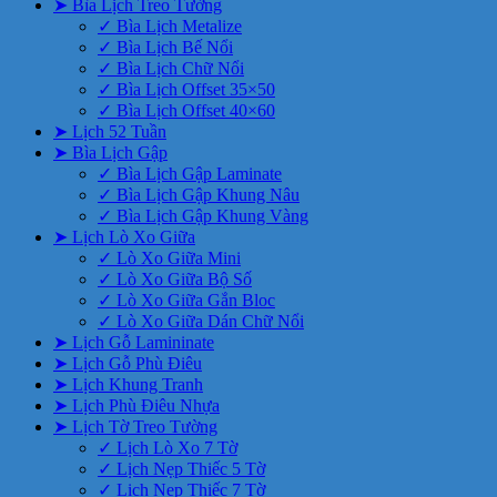
➤ Bìa Lịch Treo Tường
✓ Bìa Lịch Metalize
✓ Bìa Lịch Bế Nổi
✓ Bìa Lịch Chữ Nổi
✓ Bìa Lịch Offset 35×50
✓ Bìa Lịch Offset 40×60
➤ Lịch 52 Tuần
➤ Bìa Lịch Gập
✓ Bìa Lịch Gập Laminate
✓ Bìa Lịch Gập Khung Nâu
✓ Bìa Lịch Gập Khung Vàng
➤ Lịch Lò Xo Giữa
✓ Lò Xo Giữa Mini
✓ Lò Xo Giữa Bộ Số
✓ Lò Xo Giữa Gắn Bloc
✓ Lò Xo Giữa Dán Chữ Nổi
➤ Lịch Gỗ Lamininate
➤ Lịch Gỗ Phù Điêu
➤ Lịch Khung Tranh
➤ Lịch Phù Điêu Nhựa
➤ Lịch Tờ Treo Tường
✓ Lịch Lò Xo 7 Tờ
✓ Lịch Nẹp Thiếc 5 Tờ
✓ Lịch Nẹp Thiếc 7 Tờ