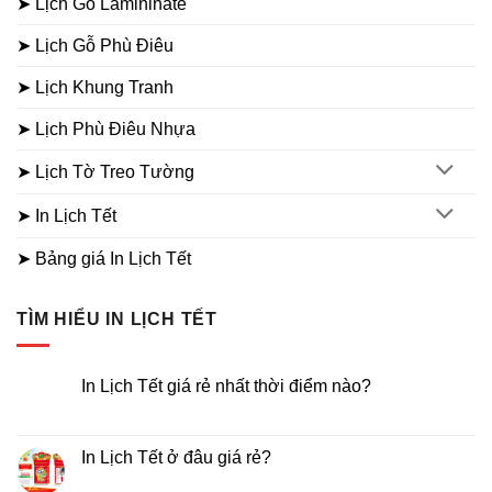
➤ Lịch Gỗ Lamininate
➤ Lịch Gỗ Phù Điêu
➤ Lịch Khung Tranh
➤ Lịch Phù Điêu Nhựa
➤ Lịch Tờ Treo Tường
➤ In Lịch Tết
➤ Bảng giá In Lịch Tết
TÌM HIỂU IN LỊCH TẾT
In Lịch Tết giá rẻ nhất thời điểm nào?
Không
có
bình
luận
In Lịch Tết ở đâu giá rẻ?
ở
In
Không