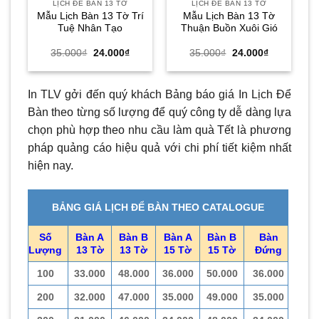
LỊCH ĐỂ BÀN 13 TỜ
LỊCH ĐỂ BÀN 13 TỜ
Mẫu Lịch Bàn 13 Tờ Trí
Mẫu Lịch Bàn 13 Tờ
Tuệ Nhân Tạo
Thuận Buồn Xuôi Gió
Giá
Giá
Giá
Giá
35.000
₫
24.000
₫
35.000
₫
24.000
₫
gốc
hiện
gốc
hiện
là:
tại
là:
tại
35.000₫.
là:
35.000₫.
là:
24.000₫.
24.000₫.
In TLV gởi đến quý khách Bảng báo giá In Lịch Để
Bàn theo từng số lượng để quý công ty dễ dàng lựa
chọn phù hợp theo nhu cầu làm quà Tết là phương
pháp quảng cáo hiệu quả với chi phí tiết kiệm nhất
hiện nay.
BẢNG GIÁ LỊCH ĐỂ BÀN THEO CATALOGUE
Số
Bàn A
Bàn B
Bàn A
Bàn B
Bàn
Lượng
13 Tờ
13 Tờ
15 Tờ
15 Tờ
Đứng
100
33.000
48.000
36.000
50.000
36.000
200
32.000
47.000
35.000
49.000
35.000