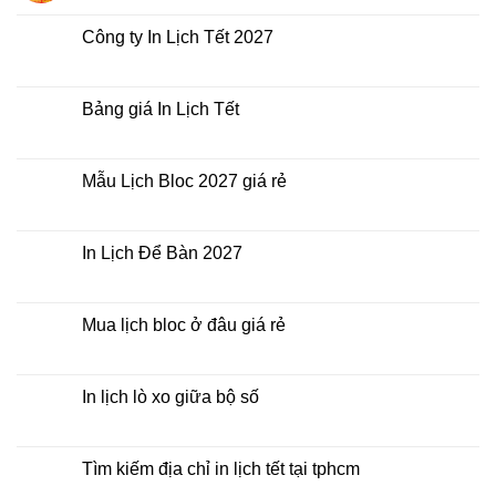
Lịch
có
Tết
bình
giá
luận
Công ty In Lịch Tết 2027
rẻ
ở
nhất
In
Không
thời
Lịch
có
điểm
Tết
bình
nào?
ở
luận
Bảng giá In Lịch Tết
đâu
ở
giá
Công
Không
rẻ?
ty
có
In
bình
Lịch
luận
Mẫu Lịch Bloc 2027 giá rẻ
Tết
ở
2027
Bảng
Không
giá
có
In
bình
Lịch
luận
In Lịch Để Bàn 2027
Tết
ở
Mẫu
Không
Lịch
có
Bloc
bình
2027
luận
Mua lịch bloc ở đâu giá rẻ
giá
ở
rẻ
In
Không
Lịch
có
Để
bình
Bàn
luận
In lịch lò xo giữa bộ số
2027
ở
Mua
Không
lịch
có
bloc
bình
ở
luận
Tìm kiếm địa chỉ in lịch tết tại tphcm
đâu
ở
giá
In
Không