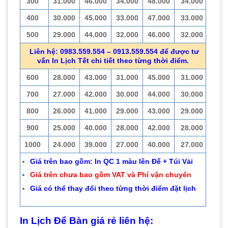
300
31.000
46.000
34.000
48.000
34.000
400
30.000
45.000
33.000
47.000
33.000
500
29.000
44.000
32.000
46.000
32.000
Liên hệ: 0983.559.554 – 0913.559.554 để được tư
vấn In Lịch Tết chi tiết theo từng thời điểm.
600
28.000
43.000
31.000
45.000
31.000
700
27.000
42.000
30.000
44.000
30.000
800
26.000
41.000
29.000
43.000
29.000
900
25.000
40.000
28.000
42.000
28.000
1000
24.000
39.000
27.000
40.000
27.000
Giá trên bao gồm: In QC 1 màu lên Đế + Túi Vải
Giá trên chưa bao gồm VAT và Phí vận chuyển
Giá có thể thay đổi theo từng thời điểm đặt lịch
In Lịch Để Bàn giá rẻ liên hệ: