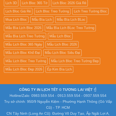
Lịch 3D
Lịch Bloc 365 Tờ
Lịch Bloc 2026 Giá Rẻ
Lịch Bloc Giá Rẻ
Lịch Bloc Treo Tường
Lịch Treo Tường Bloc
Mua Lich Bloc
Mẫu Bìa Lịch
Mẫu Bìa Lịch BLoc
Mẫu Bìa Lịch Bloc 2026
Mẫu Bìa Lịch BLoc Treo Tường
Mẫu Bìa Lịch Treo Tường
Mẫu Lịch Bloc
Mẫu Lịch Bloc 365 Ngày
Mẫu Lịch Bloc 2026
Mẫu Lịch Bloc Khổ Đại
Mẫu Lịch Bloc Siêu Đại
Mẫu Lịch Bloc Treo Tường
Mẫu Lịch Bloc Treo Tường Đẹp
Mẫu Lịch Bloc Đẹp 2026
Ép Kim Bìa Lịch
CÔNG TY IN LỊCH TẾT © TƯƠNG LAI VIỆT
☝️
Hotline/Zalo: 0983.559.554 - 0913.559.554 - 0937.559.554
Trụ sở chính: 950/9 Nguyễn Kiệm - Phường Hạnh Thông (Gò Vấp
Cũ) - TP. HCM
CN Tây Ninh (Long An Cũ): Đường Võ Duy Tạo, Ấp Ngãi Lợi A,