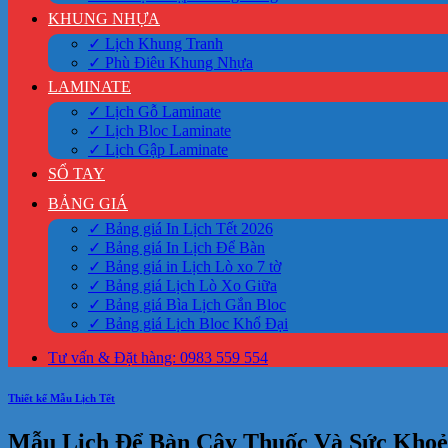
KHUNG NHỰA
✓ Lịch Khung Tranh
✓ Phù Điêu Khung Nhựa
LAMINATE
✓ Lịch Gỗ Laminate
✓ Lịch Bloc Laminate
✓ Lịch Gập Laminate
SỔ TAY
BẢNG GIÁ
✓ Bảng giá In Lịch Tết 2026
✓ Bảng giá In Lịch Để Bàn
✓ Bảng giá in Lịch Lò xo 7 tờ
✓ Bảng giá Lịch Lò Xo Giữa
✓ Bảng giá Bìa Lịch Gắn Bloc
✓ Bảng giá Lịch Bloc Khổ Đại
Tư vấn & Đặt hàng: 0983 559 554
Thiết kế Mẫu Lịch Tết
Mẫu Lịch Để Bàn Cây Thuốc Và Sức Khoẻ