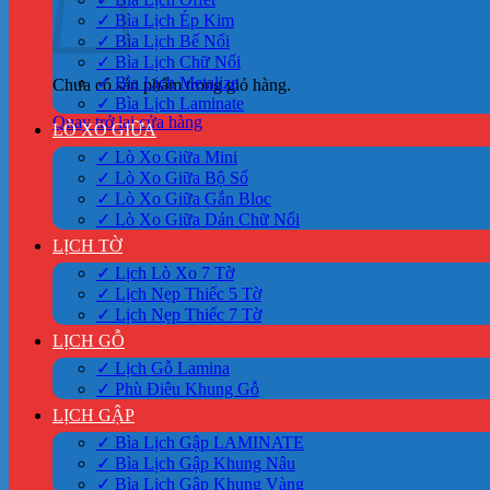
✓ Bìa Lịch Ép Kim
✓ Bìa Lịch Bế Nổi
✓ Bìa Lịch Chữ Nổi
✓ Bìa Lịch Metalize
Chưa có sản phẩm trong giỏ hàng.
✓ Bìa Lịch Laminate
Quay trở lại cửa hàng
LÒ XO GIỮA
✓ Lò Xo Giữa Mini
✓ Lò Xo Giữa Bộ Số
✓ Lò Xo Giữa Gắn Bloc
✓ Lò Xo Giữa Dán Chữ Nổi
LỊCH TỜ
✓ Lịch Lò Xo 7 Tờ
✓ Lịch Nẹp Thiếc 5 Tờ
✓ Lịch Nẹp Thiếc 7 Tờ
LỊCH GỖ
✓ Lịch Gỗ Lamina
✓ Phù Điêu Khung Gỗ
LỊCH GẬP
✓ Bìa Lịch Gập LAMINATE
✓ Bìa Lịch Gập Khung Nâu
✓ Bìa Lịch Gập Khung Vàng