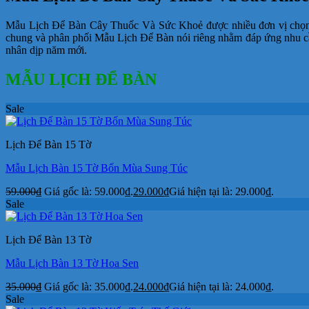
Mẫu Lịch Để Bàn Cây Thuốc Và Sức Khoẻ được nhiều đơn vị chọn In
chung và phân phối Mẫu Lịch Để Bàn nói riêng nhằm đáp ứng nhu cầ
nhân dịp năm mới.
MẪU LỊCH ĐỂ BÀN
Sale
Lịch Để Bàn 15 Tờ
Mẫu Lịch Bàn 15 Tờ Bốn Mùa Sung Túc
59.000
₫
Giá gốc là: 59.000₫.
29.000
₫
Giá hiện tại là: 29.000₫.
Sale
Lịch Để Bàn 13 Tờ
Mẫu Lịch Bàn 13 Tờ Hoa Sen
35.000
₫
Giá gốc là: 35.000₫.
24.000
₫
Giá hiện tại là: 24.000₫.
Sale