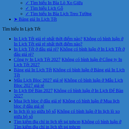
✓ Tìm hiểu In Bìa Lò Xo Giữa
✓ Tìm hiểu Lịch Gỗ
✓ Tìm hiểu In Bìa Lịch Treo Tường
➤ Bảng giá In Lịch Tết
Tìm hiểu In Lịch Tết
In Lịch Tết giá rẻ nhất thời điểm nào?
Không có bình luận
ở
In Lịch Tết giá rẻ nhất thời điểm nào?
In Lịch Tết ở đâu giá rẻ?
Không có bình luận
ở In Lịch Tết ở
đâu giá rẻ?
Công ty In Lịch Tết 2027
Không có bình luận
ở Công ty In
Lịch Tết 2027
Bảng giá In Lịch Tết
Không có bình luận
ở Bảng giá In Lịch
Tết
Mẫu Lịch Bloc 2027 giá rẻ
Không có bình luận
ở Mẫu Lịch
Bloc 2027 giá rẻ
In Lịch Để Bàn 2027
Không có bình luận
ở In Lịch Để Bàn
2027
Mua lịch bloc ở đâu giá rẻ
Không có bình luận
ở Mua lịch
bloc ở đâu giá rẻ
In lịch lò xo giữa bộ số
Không có bình luận
ở In lịch lò xo
giữa bộ số
Tìm kiếm địa chỉ in lịch tết tại tphcm
Không có bình luận
ở
Tìm kiếm địa chỉ in lịch tết tại tphcm