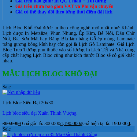
Giá trên bao gồm: In QC 1 màu + Túi đựng
Giá trên chưa bao gồm VAT và Phí vận chuyển
Giá có thể thay đổi theo từng thời điểm đặt lịch
Lịch Bloc Khổ Đại được in theo công nghệ mới nhất như: Khánh
Lịch được In Metalize, Phun Nhung, Ép Kim, Bế Nổi, Dán Chữ
Nổi, Bìa Sơn Mài hay Bảng Bìa làm bằng Gỗ ép màng Laminate
tráng gương bóng kính hay còn gọi là Lịch Gỗ Laminate. Giá Lịch
Bloc Treo Tường phụ thuộc vào số lượng In Lịch Tết và Nhà cung
cấp chất lượng Lịch Bloc cũng như kích thước Bloc sẽ có giá khác
nhau.
MẪU LỊCH BLOC KHỔ ĐẠI
Sale
Lịch Bloc Siêu Đại 20x30
Lịch bloc siêu đại Xuân Thịnh Vượng
300.000
₫
Giá gốc là: 300.000₫.
190.000
₫
Giá hiện tại là: 190.000₫.
Sale