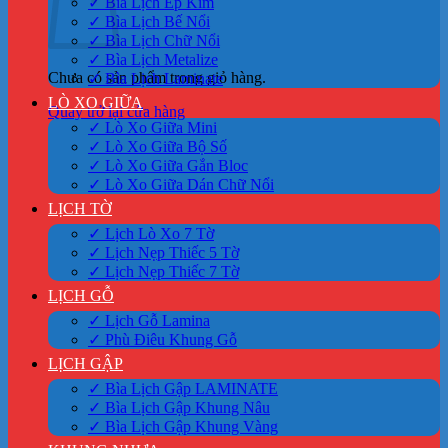
✓ Bìa Lịch Ép Kim
✓ Bìa Lịch Bế Nổi
✓ Bìa Lịch Chữ Nổi
✓ Bìa Lịch Metalize
Chưa có sản phẩm trong giỏ hàng.
✓ Bìa Lịch Laminate
LÒ XO GIỮA
Quay trở lại cửa hàng
✓ Lò Xo Giữa Mini
✓ Lò Xo Giữa Bộ Số
✓ Lò Xo Giữa Gắn Bloc
✓ Lò Xo Giữa Dán Chữ Nổi
LỊCH TỜ
✓ Lịch Lò Xo 7 Tờ
✓ Lịch Nẹp Thiếc 5 Tờ
✓ Lịch Nẹp Thiếc 7 Tờ
LỊCH GỖ
✓ Lịch Gỗ Lamina
✓ Phù Điêu Khung Gỗ
LỊCH GẬP
✓ Bìa Lịch Gập LAMINATE
✓ Bìa Lịch Gập Khung Nâu
✓ Bìa Lịch Gập Khung Vàng