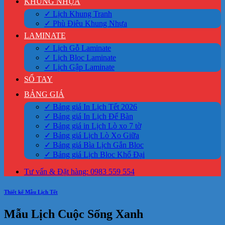
KHUNG NHỰA
✓ Lịch Khung Tranh
✓ Phù Điêu Khung Nhựa
LAMINATE
✓ Lịch Gỗ Laminate
✓ Lịch Bloc Laminate
✓ Lịch Gập Laminate
SỔ TAY
BẢNG GIÁ
✓ Bảng giá In Lịch Tết 2026
✓ Bảng giá In Lịch Để Bàn
✓ Bảng giá in Lịch Lò xo 7 tờ
✓ Bảng giá Lịch Lò Xo Giữa
✓ Bảng giá Bìa Lịch Gắn Bloc
✓ Bảng giá Lịch Bloc Khổ Đại
Tư vấn & Đặt hàng: 0983 559 554
Thiết kế Mẫu Lịch Tết
Mẫu Lịch Cuộc Sống Xanh