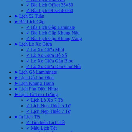
✓ Bìa Lịch Offset 35×50
✓ Bìa Lịch Offset 40×60
➤ Lịch 52 Tuần
➤ Bìa Lịch Gập
✓ Bìa Lịch Gập Laminate
✓ Bìa Lịch Gập Khung Nâu
✓ Bìa Lịch Gập Khung Vàng
➤ Lịch Lò Xo Giữa
✓ Lò Xo Giữa Mini
✓ Lò Xo Giữa Bộ Số
✓ Lò Xo Giữa Gắn Bloc
✓ Lò Xo Giữa Dán Chữ Nổi
➤ Lịch Gỗ Lamininate
➤ Lịch Gỗ Phù Điêu
➤ Lịch Khung Tranh
➤ Lịch Phù Điêu Nhựa
➤ Lịch Tờ Treo Tường
✓ Lịch Lò Xo 7 Tờ
✓ Lịch Nẹp Thiếc 5 Tờ
✓ Lịch Nẹp Thiếc 7 Tờ
➤ In Lịch Tết
✓ Tìm hiểu Lịch Tết
✓ Mẫu Lịch Tết