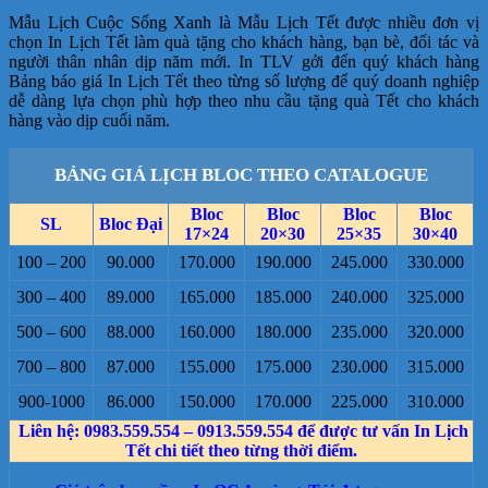
Mẫu Lịch Cuộc Sống Xanh là Mẫu Lịch Tết được nhiều đơn vị
chọn In Lịch Tết làm quà tặng cho khách hàng, bạn bè, đối tác và
người thân nhân dịp năm mới. In TLV gởi đến quý khách hàng
Bảng báo giá In Lịch Tết theo từng số lượng để quý doanh nghiệp
dễ dàng lựa chọn phù hợp theo nhu cầu tặng quà Tết cho khách
hàng vào dịp cuối năm.
BẢNG GIÁ LỊCH BLOC THEO CATALOGUE
Bloc
Bloc
Bloc
Bloc
SL
Bloc Đại
17×24
20×30
25×35
30×40
100 – 200
90.000
170.000
190.000
245.000
330.000
300 – 400
89.000
165.000
185.000
240.000
325.000
500 – 600
88.000
160.000
180.000
235.000
320.000
700 – 800
87.000
155.000
175.000
230.000
315.000
900-1000
86.000
150.000
170.000
225.000
310.000
Liên hệ: 0983.559.554 – 0913.559.554 để được tư vấn In Lịch
Tết chi tiết theo từng thời điểm.