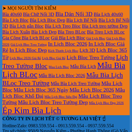
➤ MỌI NGƯỜI TÌM KIẾM
Bìa Dán Nổi 3D
Bìa 40x60
Bìa Chữ Nổi 3D
Bìa Lịch 40x60
Bìa Lịch Bloc
Bìa Lịch Bloc Đẹp
Bìa Lịch Bế Nổi
Bìa Lịch Bế Nổi
3D
Bìa Lịch gắn Bloc
Bìa Lịch Treo Bloc
Bìa Lịch treo tường Đẹp
Bìa Lịch Xuân
Bìa Lịch Đẹp
Bìa Treo BLoc
Bìa Treo Lịch BLoc
Gia Công Bìa Lịch BLoc
Giá Bìa Lịch Bloc
Giá Lịch Bloc
Giá Lịch Bloc
In Lịch Bloc 2026
In Lịch Bloc Giá
2026
Giá Lịch Bloc Treo Tường
Rẻ
In Lịch Bloc Đẹp
Lịch Bloc 365
Lịch 3D
Kích Thước Lịch Bloc
Lịch
Tờ
Lịch Bloc Treo Tường
Lịch Bloc 2026 Giá Rẻ
Lịch Bloc Giá Rẻ
Mẫu Bìa
Treo Tường Bloc
Mẫu Bìa Lịch
Mua Lich Bloc
Lịch BLoc
Mẫu Bìa Lịch
Mẫu Bìa Lịch Bloc 2026
BLoc Treo Tường
Mẫu Lịch
Mẫu Bìa Lịch Treo Tường
Bloc
Mẫu Lịch Bloc 365 Ngày
Mẫu Lịch Bloc 2026
Mẫu
Lịch Bloc Khổ Đại
Mẫu Lịch Bloc Treo
Mẫu Lịch Bloc Siêu Đại
Tường
Mẫu Lịch Bloc Treo Tường Đẹp
Mẫu Lịch Bloc Đẹp 2026
Ép Kim Bìa Lịch
CÔNG TY IN LỊCH TẾT © TƯƠNG LAI VIỆT
☝️
Hotline/Zalo: 0983.559.554 - 0913.559.554 - 0937.559.554
Trụ sở chính: 950/9 Nguyễn Kiệm - Phường Hạnh Thông (Gò Vấp