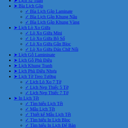
➤ Lịch 52 Tuần
➤ Bìa Lịch Gập
✓ Bìa Lịch Gập Laminate
✓ Bìa Lịch Gập Khung Nâu
✓ Bìa Lịch Gập Khung Vàng
➤ Lịch Lò Xo Giữa
✓ Lò Xo Giữa Mini
✓ Lò Xo Giữa Bộ Số
✓ Lò Xo Giữa Gắn Bloc
✓ Lò Xo Giữa Dán Chữ Nổi
➤ Lịch Gỗ Lamininate
➤ Lịch Gỗ Phù Điêu
➤ Lịch Khung Tranh
➤ Lịch Phù Điêu Nhựa
➤ Lịch Tờ Treo Tường
✓ Lịch Lò Xo 7 Tờ
✓ Lịch Nẹp Thiếc 5 Tờ
✓ Lịch Nẹp Thiếc 7 Tờ
➤ In Lịch Tết
✓ Tìm hiểu Lịch Tết
✓ Mẫu Lịch Tết
✓ Thiết kế Mẫu Lịch Tết
✓ Tìm hiểu In Lịch Bloc
✓ Tìm hiểu In Lịch Để Bàn