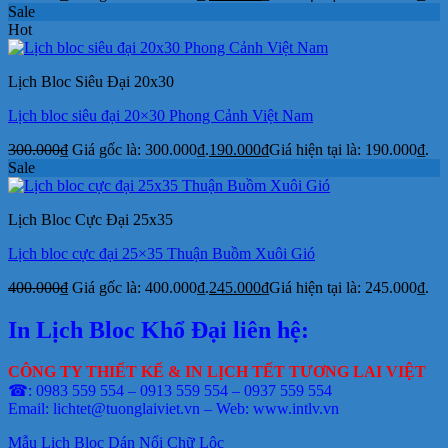
Sale
Hot
Lịch Bloc Siêu Đại 20x30
Lịch bloc siêu đại 20×30 Phong Cảnh Việt Nam
300.000
₫
Giá gốc là: 300.000₫.
190.000
₫
Giá hiện tại là: 190.000₫.
Sale
Lịch Bloc Cực Đại 25x35
Lịch bloc cực đại 25×35 Thuận Buồm Xuôi Gió
400.000
₫
Giá gốc là: 400.000₫.
245.000
₫
Giá hiện tại là: 245.000₫.
In Lịch Bloc Khổ Đại liên hệ:
CÔNG TY THIẾT KẾ & IN LỊCH TẾT TƯƠNG LAI VIỆT
☎: 0983 559 554 – 0913 559 554 – 0937 559 554
Email: lichtet@tuonglaiviet.vn – Web: www.intlv.vn
Mẫu Lịch Bloc Dán Nổi Chữ Lộc