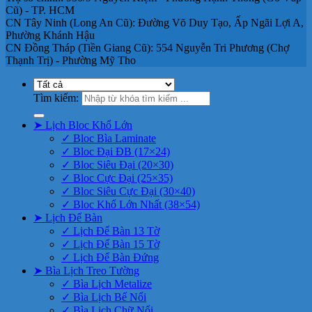
Cũ) - TP. HCM
CN Tây Ninh (Long An Cũ): Đường Võ Duy Tạo, Ấp Ngãi Lợi A,
Phường Khánh Hậu
CN Đồng Tháp (Tiền Giang Cũ): 554 Nguyễn Tri Phương (Chợ
Thạnh Trị) - Phường Mỹ Tho
Tìm kiếm:
➤ Lịch Bloc Khổ Lớn
✓ Bloc Bìa Laminate
✓ Bloc Đại ĐB (17×24)
✓ Bloc Siêu Đại (20×30)
✓ Bloc Cực Đại (25×35)
✓ Bloc Siêu Cực Đại (30×40)
✓ Bloc Khổ Lớn Nhất (38×54)
➤ Lịch Để Bàn
✓ Lịch Để Bàn 13 Tờ
✓ Lịch Để Bàn 15 Tờ
✓ Lịch Để Bàn Đứng
➤ Bìa Lịch Treo Tường
✓ Bìa Lịch Metalize
✓ Bìa Lịch Bế Nổi
✓ Bìa Lịch Chữ Nổi