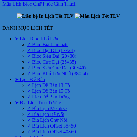
Mẫu Lịch Bloc Chữ Phúc Cẩm Thạch
DANH MỤC LỊCH TẾT
➤ Lịch Bloc Khổ Lớn
✓ Bloc Bìa Laminate
✓ Bloc Đại ĐB (17×24)
✓ Bloc Siêu Đại (20×30)
✓ Bloc Cực Đại (25×35)
✓ Bloc Siêu Cực Đại (30×40)
✓ Bloc Khổ Lớn Nhất (38×54)
➤ Lịch Để Bàn
✓ Lịch Để Bàn 13 Tờ
✓ Lịch Để Bàn 15 Tờ
✓ Lịch Để Bàn Đứng
➤ Bìa Lịch Treo Tường
✓ Bìa Lịch Metalize
✓ Bìa Lịch Bế Nổi
✓ Bìa Lịch Chữ Nổi
✓ Bìa Lịch Offset 35×50
✓ Bìa Lịch Offset 40×60