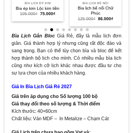
BÌA LỊCH ÉP KIM
BÌA LỊCH BẾ NỔI
Bìa lịch bế nổi Chữ
Bìa ép kim Lộc kim tiền
Phúc
Giá
Giá
105.000
₫
75.000
₫
gốc
hiện
iá
Giá
Giá
125.000
₫
86.000
₫
là:
tại
iện
gốc
hiện
105.000₫.
là:
i
là:
tại
75.000₫.
.
:
125.000₫.
là:
8.000₫.
86.000₫.
Bìa Lịch Gắn Bloc
Giá Rẻ, đây là mẫu lịch đơn
giản. Giá thành hợp lý nhưng cũng rất độc đáo và
sang trọng. Bạn có thể tùy chọn bìa và bloc để kết
hợp thành bộ lịch cho mình. Có nhiều mẫu bìa lịch
cũng như kích cỡ lịch khác nhau được đầu tư cho
sự lựa chọn của nhiều khách hàng.
Giá In Bìa Lịch Giá Rẻ 2027
Giá trên áp dụng cho Số lượng 100 bộ
Giá thay đổi theo số lượng & Thời điểm
Kích thước: 40×60cm
Chất liệu:
Ván MDF –
In Metalize –
Chạm Cát
Giá Lịch trên chưa bao gồm
Vat và: