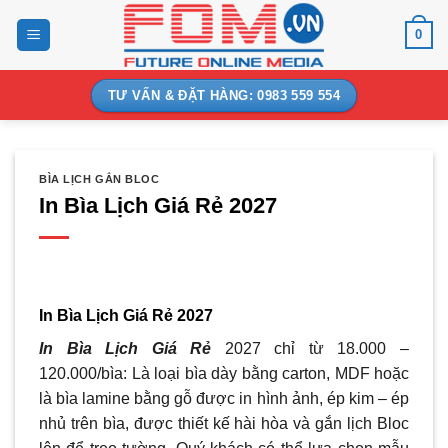
Bỏ
0
qua
nội
dung
TƯ VẤN & ĐẶT HÀNG: 0983 559 554
BÌA LỊCH GẮN BLOC
In Bìa Lịch Giá Rẻ 2027
In Bìa Lịch Giá Rẻ 2027
In Bìa Lịch Giá Rẻ
2027 chỉ từ 18.000 –
120.000/bìa: Là loại bìa dày bằng carton, MDF hoặc
là bìa lamine bằng gỗ được in hình ảnh, ép kim – ép
nhủ trên bìa, được thiết kế hài hòa và gắn lịch Bloc