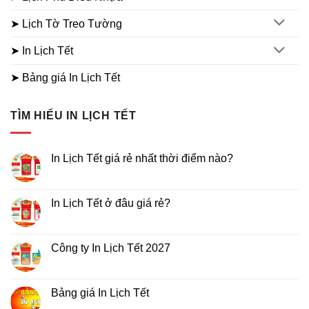
➤ Lịch Tờ Treo Tường
➤ In Lịch Tết
➤ Bảng giá In Lịch Tết
TÌM HIỂU IN LỊCH TẾT
In Lịch Tết giá rẻ nhất thời điểm nào?
Không
có
bình
luận
In Lịch Tết ở đâu giá rẻ?
ở
In
Không
Lịch
có
Tết
bình
giá
luận
Công ty In Lịch Tết 2027
rẻ
ở
nhất
In
Không
thời
Lịch
có
điểm
Tết
bình
nào?
ở
luận
Bảng giá In Lịch Tết
đâu
ở
giá
Công
Không