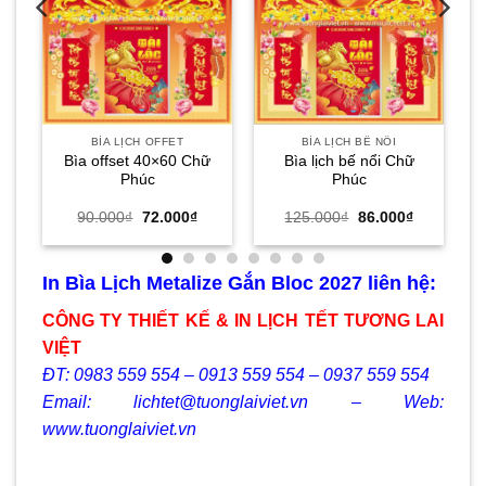
i
:
.000₫.
BÌA LỊCH OFFET
BÌA LỊCH BẾ NỔI
Bìa offset 40×60 Chữ
Bìa lịch bế nổi Chữ
Phúc
Phúc
Giá
Giá
Giá
Giá
90.000
₫
72.000
₫
125.000
₫
86.000
₫
gốc
hiện
gốc
hiện
là:
tại
là:
tại
90.000₫.
là:
125.000₫.
là:
72.000₫.
86.000₫.
In Bìa Lịch Metalize Gắn Bloc 2027 liên hệ:
CÔNG TY THIẾT KẾ & IN LỊCH TẾT TƯƠNG LAI
VIỆT
ĐT: 0983 559 554 – 0913 559 554 – 0937 559 554
Email: lichtet@tuonglaiviet.vn – Web:
www.tuonglaiviet.vn