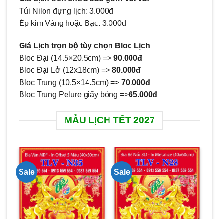
Túi Nilon đựng lịch: 3.000đ
Ép kim Vàng hoặc Bạc: 3.000đ
Giá Lịch trọn bộ tùy chọn Bloc Lịch
Bloc Đại (14.5×20.5cm) =>
90.000đ
Bloc Đại Lở (12x18cm) =>
80.000đ
Bloc Trung (10.5×14.5cm) =>
70.000đ
Bloc Trung Pelure giấy bóng =>
65.000đ
MẪU LỊCH TẾT 2027
Sale
Sale
iá
ện