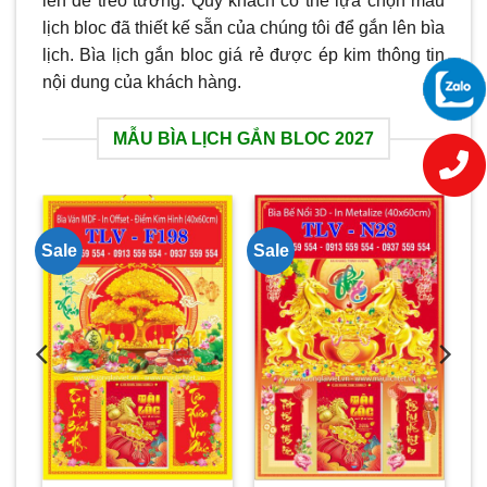
lên để treo tường. Quý khách có thể lựa chọn mẫu
lịch bloc đã thiết kế sẵn của chúng tôi để gắn lên bìa
lịch. Bìa lịch gắn bloc giá rẻ được ép kim thông tin
nội dung của khách hàng.
MẪU BÌA LỊCH GẮN BLOC 2027
Sale
Sale
Sa