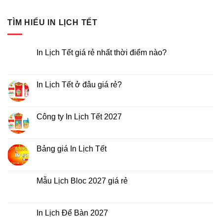
TÌM HIỂU IN LỊCH TẾT
In Lịch Tết giá rẻ nhất thời điểm nào?
Không
có
bình
luận
In Lịch Tết ở đâu giá rẻ?
ở
In
Không
Lịch
có
Tết
bình
giá
luận
Công ty In Lịch Tết 2027
rẻ
ở
nhất
In
Không
thời
Lịch
có
điểm
Tết
bình
nào?
ở
luận
Bảng giá In Lịch Tết
đâu
ở
giá
Công
Không
rẻ?
ty
có
In
bình
Lịch
luận
Mẫu Lịch Bloc 2027 giá rẻ
Tết
ở
2027
Bảng
Không
giá
có
In
bình
Lịch
luận
In Lịch Để Bàn 2027
Tết
ở