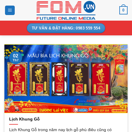
Bỏ
0
qua
nội
dung
TƯ VẤN & ĐẶT HÀNG: 0983 559 554
02
Th7
Lịch Khung Gỗ
Lịch Khung Gỗ trong năm nay lịch gỗ phù điêu cũng có