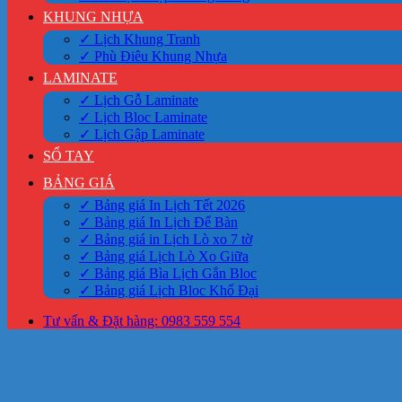
KHUNG NHỰA
✓ Lịch Khung Tranh
✓ Phù Điêu Khung Nhựa
LAMINATE
✓ Lịch Gỗ Laminate
✓ Lịch Bloc Laminate
✓ Lịch Gập Laminate
SỔ TAY
BẢNG GIÁ
✓ Bảng giá In Lịch Tết 2026
✓ Bảng giá In Lịch Để Bàn
✓ Bảng giá in Lịch Lò xo 7 tờ
✓ Bảng giá Lịch Lò Xo Giữa
✓ Bảng giá Bìa Lịch Gắn Bloc
✓ Bảng giá Lịch Bloc Khổ Đại
Tư vấn & Đặt hàng: 0983 559 554