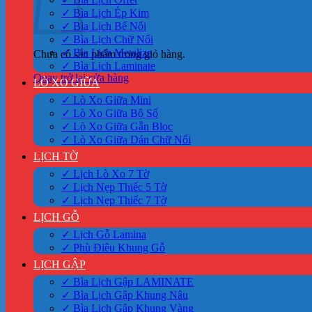
✓ Bìa Lịch Ép Kim
✓ Bìa Lịch Bế Nổi
✓ Bìa Lịch Chữ Nổi
✓ Bìa Lịch Metalize
Chưa có sản phẩm trong giỏ hàng.
✓ Bìa Lịch Laminate
Quay trở lại cửa hàng
LÒ XO GIỮA
✓ Lò Xo Giữa Mini
✓ Lò Xo Giữa Bộ Số
✓ Lò Xo Giữa Gắn Bloc
✓ Lò Xo Giữa Dán Chữ Nổi
LỊCH TỜ
✓ Lịch Lò Xo 7 Tờ
✓ Lịch Nẹp Thiếc 5 Tờ
✓ Lịch Nẹp Thiếc 7 Tờ
LỊCH GỖ
✓ Lịch Gỗ Lamina
✓ Phù Điêu Khung Gỗ
LỊCH GẬP
✓ Bìa Lịch Gập LAMINATE
✓ Bìa Lịch Gập Khung Nâu
✓ Bìa Lịch Gập Khung Vàng