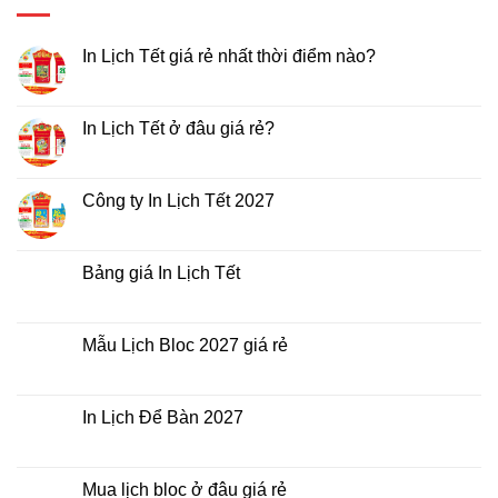
In Lịch Tết giá rẻ nhất thời điểm nào?
Không
có
bình
luận
In Lịch Tết ở đâu giá rẻ?
ở
In
Không
Lịch
có
Tết
bình
giá
luận
Công ty In Lịch Tết 2027
rẻ
ở
nhất
In
Không
thời
Lịch
có
điểm
Tết
bình
nào?
ở
luận
Bảng giá In Lịch Tết
đâu
ở
giá
Công
Không
rẻ?
ty
có
In
bình
Lịch
luận
Mẫu Lịch Bloc 2027 giá rẻ
Tết
ở
2027
Bảng
Không
giá
có
In
bình
Lịch
luận
In Lịch Để Bàn 2027
Tết
ở
Mẫu
Không
Lịch
có
Bloc
bình
2027
luận
Mua lịch bloc ở đâu giá rẻ
giá
ở