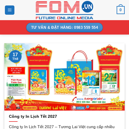
Bỏ
0
qua
nội
dung
TƯ VẤN & ĐẶT HÀNG: 0983 559 554
17
Th8
Công ty In Lịch Tết 2027
Công ty In Lịch Tết 2027 – Tương Lai Việt cung cấp nhiều