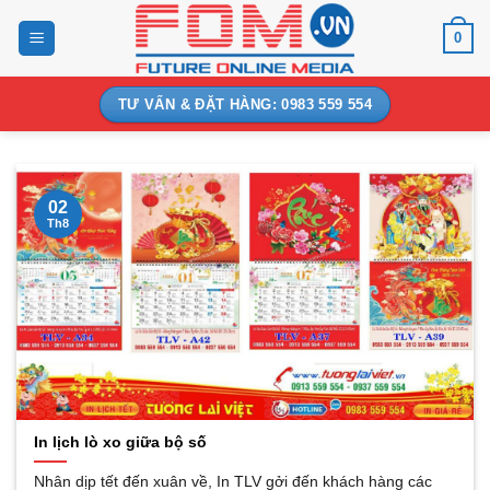
Bỏ
0
qua
nội
dung
TƯ VẤN & ĐẶT HÀNG: 0983 559 554
02
Th8
In lịch lò xo giữa bộ số
Nhân dịp tết đến xuân về, In TLV gởi đến khách hàng các