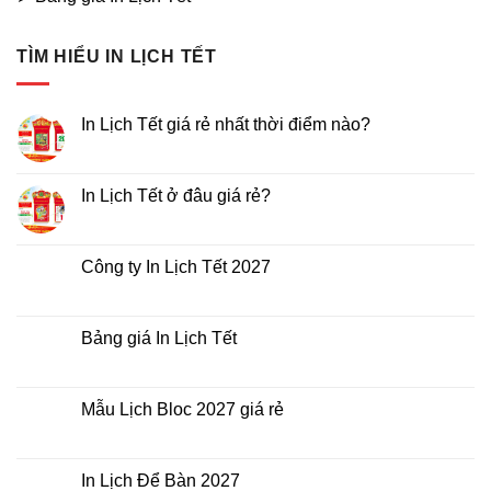
TÌM HIỂU IN LỊCH TẾT
In Lịch Tết giá rẻ nhất thời điểm nào?
Không
có
bình
luận
In Lịch Tết ở đâu giá rẻ?
ở
In
Không
Lịch
có
Tết
bình
giá
luận
Công ty In Lịch Tết 2027
rẻ
ở
nhất
In
Không
thời
Lịch
có
điểm
Tết
bình
nào?
ở
luận
Bảng giá In Lịch Tết
đâu
ở
giá
Công
Không
rẻ?
ty
có
In
bình
Lịch
luận
Mẫu Lịch Bloc 2027 giá rẻ
Tết
ở
2027
Bảng
Không
giá
có
In
bình
Lịch
luận
In Lịch Để Bàn 2027
Tết
ở