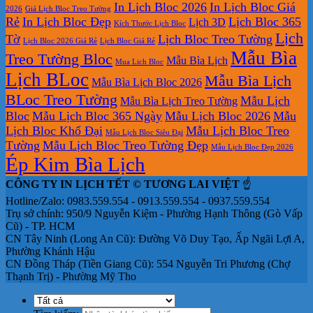
In Lịch Bloc 2026
In Lịch Bloc Giá
2026
Giá Lịch Bloc Treo Tường
Rẻ
In Lịch Bloc Đẹp
Lịch Bloc 365
Lịch 3D
Kích Thước Lịch Bloc
Lịch
Tờ
Lịch Bloc Treo Tường
Lịch Bloc 2026 Giá Rẻ
Lịch Bloc Giá Rẻ
Mẫu Bìa
Treo Tường Bloc
Mẫu Bìa Lịch
Mua Lich Bloc
Lịch BLoc
Mẫu Bìa Lịch
Mẫu Bìa Lịch Bloc 2026
BLoc Treo Tường
Mẫu Lịch
Mẫu Bìa Lịch Treo Tường
Bloc
Mẫu Lịch Bloc 365 Ngày
Mẫu Lịch Bloc 2026
Mẫu
Lịch Bloc Khổ Đại
Mẫu Lịch Bloc Treo
Mẫu Lịch Bloc Siêu Đại
Tường
Mẫu Lịch Bloc Treo Tường Đẹp
Mẫu Lịch Bloc Đẹp 2026
Ép Kim Bìa Lịch
CÔNG TY IN LỊCH TẾT © TƯƠNG LAI VIỆT
☝️
Hotline/Zalo: 0983.559.554 - 0913.559.554 - 0937.559.554
Trụ sở chính: 950/9 Nguyễn Kiệm - Phường Hạnh Thông (Gò Vấp
Cũ) - TP. HCM
CN Tây Ninh (Long An Cũ): Đường Võ Duy Tạo, Ấp Ngãi Lợi A,
Phường Khánh Hậu
CN Đồng Tháp (Tiền Giang Cũ): 554 Nguyễn Tri Phương (Chợ
Thạnh Trị) - Phường Mỹ Tho