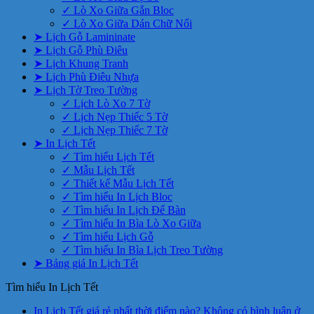
✓ Lò Xo Giữa Gắn Bloc
✓ Lò Xo Giữa Dán Chữ Nổi
➤ Lịch Gỗ Lamininate
➤ Lịch Gỗ Phù Điêu
➤ Lịch Khung Tranh
➤ Lịch Phù Điêu Nhựa
➤ Lịch Tờ Treo Tường
✓ Lịch Lò Xo 7 Tờ
✓ Lịch Nẹp Thiếc 5 Tờ
✓ Lịch Nẹp Thiếc 7 Tờ
➤ In Lịch Tết
✓ Tìm hiểu Lịch Tết
✓ Mẫu Lịch Tết
✓ Thiết kế Mẫu Lịch Tết
✓ Tìm hiểu In Lịch Bloc
✓ Tìm hiểu In Lịch Để Bàn
✓ Tìm hiểu In Bìa Lò Xo Giữa
✓ Tìm hiểu Lịch Gỗ
✓ Tìm hiểu In Bìa Lịch Treo Tường
➤ Bảng giá In Lịch Tết
Tìm hiểu In Lịch Tết
In Lịch Tết giá rẻ nhất thời điểm nào?
Không có bình luận
ở