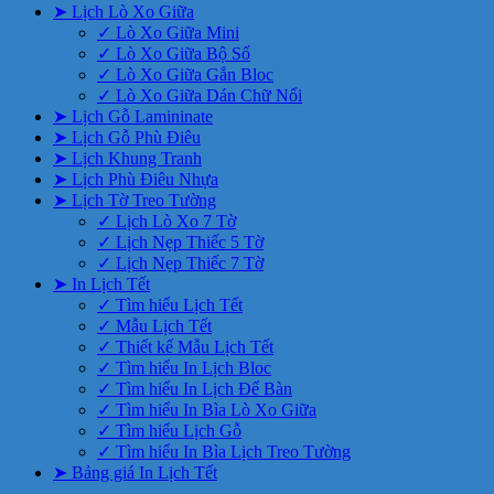
➤ Lịch Lò Xo Giữa
✓ Lò Xo Giữa Mini
✓ Lò Xo Giữa Bộ Số
✓ Lò Xo Giữa Gắn Bloc
✓ Lò Xo Giữa Dán Chữ Nổi
➤ Lịch Gỗ Lamininate
➤ Lịch Gỗ Phù Điêu
➤ Lịch Khung Tranh
➤ Lịch Phù Điêu Nhựa
➤ Lịch Tờ Treo Tường
✓ Lịch Lò Xo 7 Tờ
✓ Lịch Nẹp Thiếc 5 Tờ
✓ Lịch Nẹp Thiếc 7 Tờ
➤ In Lịch Tết
✓ Tìm hiểu Lịch Tết
✓ Mẫu Lịch Tết
✓ Thiết kế Mẫu Lịch Tết
✓ Tìm hiểu In Lịch Bloc
✓ Tìm hiểu In Lịch Để Bàn
✓ Tìm hiểu In Bìa Lò Xo Giữa
✓ Tìm hiểu Lịch Gỗ
✓ Tìm hiểu In Bìa Lịch Treo Tường
➤ Bảng giá In Lịch Tết