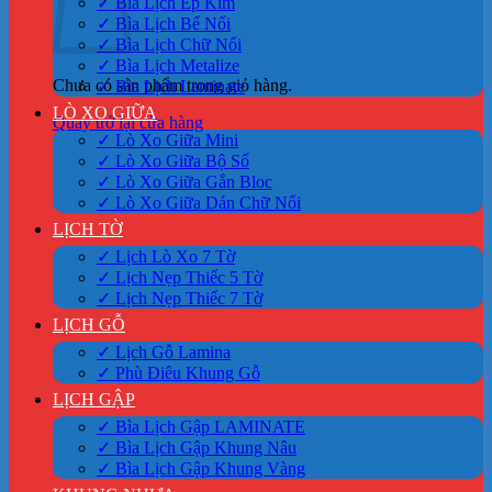
✓ Bìa Lịch Ép Kim
✓ Bìa Lịch Bế Nổi
✓ Bìa Lịch Chữ Nổi
✓ Bìa Lịch Metalize
Chưa có sản phẩm trong giỏ hàng.
✓ Bìa Lịch Laminate
LÒ XO GIỮA
Quay trở lại cửa hàng
✓ Lò Xo Giữa Mini
✓ Lò Xo Giữa Bộ Số
✓ Lò Xo Giữa Gắn Bloc
✓ Lò Xo Giữa Dán Chữ Nổi
LỊCH TỜ
✓ Lịch Lò Xo 7 Tờ
✓ Lịch Nẹp Thiếc 5 Tờ
✓ Lịch Nẹp Thiếc 7 Tờ
LỊCH GỖ
✓ Lịch Gỗ Lamina
✓ Phù Điêu Khung Gỗ
LỊCH GẬP
✓ Bìa Lịch Gập LAMINATE
✓ Bìa Lịch Gập Khung Nâu
✓ Bìa Lịch Gập Khung Vàng