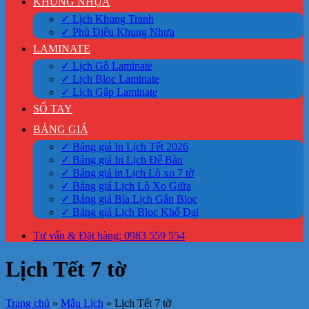
KHUNG NHỰA
✓ Lịch Khung Tranh
✓ Phù Điêu Khung Nhựa
LAMINATE
✓ Lịch Gỗ Laminate
✓ Lịch Bloc Laminate
✓ Lịch Gập Laminate
SỔ TAY
BẢNG GIÁ
✓ Bảng giá In Lịch Tết 2026
✓ Bảng giá In Lịch Để Bàn
✓ Bảng giá in Lịch Lò xo 7 tờ
✓ Bảng giá Lịch Lò Xo Giữa
✓ Bảng giá Bìa Lịch Gắn Bloc
✓ Bảng giá Lịch Bloc Khổ Đại
Tư vấn & Đặt hàng: 0983 559 554
Lịch Tết 7 tờ
Trang chủ
»
Mẫu Lịch
»
Lịch Tết 7 tờ