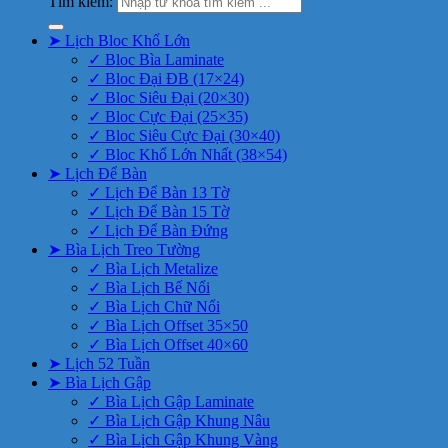
Tìm kiếm:
➤ Lịch Bloc Khổ Lớn
✓ Bloc Bìa Laminate
✓ Bloc Đại ĐB (17×24)
✓ Bloc Siêu Đại (20×30)
✓ Bloc Cực Đại (25×35)
✓ Bloc Siêu Cực Đại (30×40)
✓ Bloc Khổ Lớn Nhất (38×54)
➤ Lịch Để Bàn
✓ Lịch Để Bàn 13 Tờ
✓ Lịch Để Bàn 15 Tờ
✓ Lịch Để Bàn Đứng
➤ Bìa Lịch Treo Tường
✓ Bìa Lịch Metalize
✓ Bìa Lịch Bế Nổi
✓ Bìa Lịch Chữ Nổi
✓ Bìa Lịch Offset 35×50
✓ Bìa Lịch Offset 40×60
➤ Lịch 52 Tuần
➤ Bìa Lịch Gập
✓ Bìa Lịch Gập Laminate
✓ Bìa Lịch Gập Khung Nâu
✓ Bìa Lịch Gập Khung Vàng