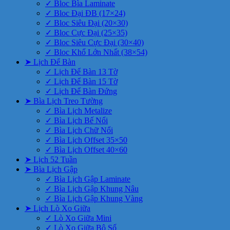
✓ Bloc Bìa Laminate
✓ Bloc Đại ĐB (17×24)
✓ Bloc Siêu Đại (20×30)
✓ Bloc Cực Đại (25×35)
✓ Bloc Siêu Cực Đại (30×40)
✓ Bloc Khổ Lớn Nhất (38×54)
➤ Lịch Để Bàn
✓ Lịch Để Bàn 13 Tờ
✓ Lịch Để Bàn 15 Tờ
✓ Lịch Để Bàn Đứng
➤ Bìa Lịch Treo Tường
✓ Bìa Lịch Metalize
✓ Bìa Lịch Bế Nổi
✓ Bìa Lịch Chữ Nổi
✓ Bìa Lịch Offset 35×50
✓ Bìa Lịch Offset 40×60
➤ Lịch 52 Tuần
➤ Bìa Lịch Gập
✓ Bìa Lịch Gập Laminate
✓ Bìa Lịch Gập Khung Nâu
✓ Bìa Lịch Gập Khung Vàng
➤ Lịch Lò Xo Giữa
✓ Lò Xo Giữa Mini
✓ Lò Xo Giữa Bộ Số