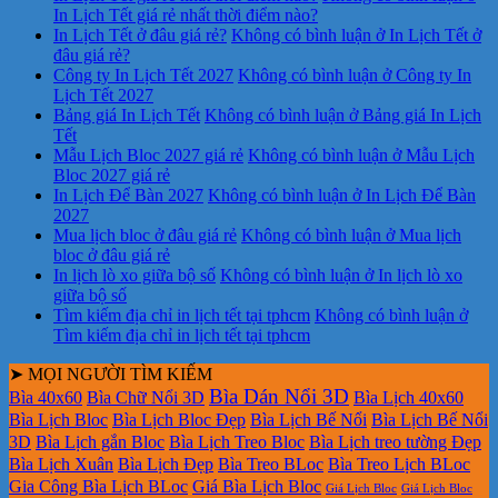
In Lịch Tết giá rẻ nhất thời điểm nào?
In Lịch Tết ở đâu giá rẻ?
Không có bình luận
ở In Lịch Tết ở
đâu giá rẻ?
Công ty In Lịch Tết 2027
Không có bình luận
ở Công ty In
Lịch Tết 2027
Bảng giá In Lịch Tết
Không có bình luận
ở Bảng giá In Lịch
Tết
Mẫu Lịch Bloc 2027 giá rẻ
Không có bình luận
ở Mẫu Lịch
Bloc 2027 giá rẻ
In Lịch Để Bàn 2027
Không có bình luận
ở In Lịch Để Bàn
2027
Mua lịch bloc ở đâu giá rẻ
Không có bình luận
ở Mua lịch
bloc ở đâu giá rẻ
In lịch lò xo giữa bộ số
Không có bình luận
ở In lịch lò xo
giữa bộ số
Tìm kiếm địa chỉ in lịch tết tại tphcm
Không có bình luận
ở
Tìm kiếm địa chỉ in lịch tết tại tphcm
➤ MỌI NGƯỜI TÌM KIẾM
Bìa Dán Nổi 3D
Bìa 40x60
Bìa Chữ Nổi 3D
Bìa Lịch 40x60
Bìa Lịch Bloc
Bìa Lịch Bloc Đẹp
Bìa Lịch Bế Nổi
Bìa Lịch Bế Nổi
3D
Bìa Lịch gắn Bloc
Bìa Lịch Treo Bloc
Bìa Lịch treo tường Đẹp
Bìa Lịch Xuân
Bìa Lịch Đẹp
Bìa Treo BLoc
Bìa Treo Lịch BLoc
Gia Công Bìa Lịch BLoc
Giá Bìa Lịch Bloc
Giá Lịch Bloc
Giá Lịch Bloc