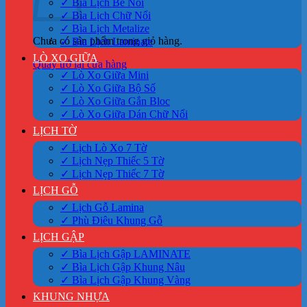
✓ Bìa Lịch Bế Nổi
✓ Bìa Lịch Chữ Nổi
✓ Bìa Lịch Metalize
Chưa có sản phẩm trong giỏ hàng.
✓ Bìa Lịch Laminate
LÒ XO GIỮA
Quay trở lại cửa hàng
✓ Lò Xo Giữa Mini
✓ Lò Xo Giữa Bộ Số
✓ Lò Xo Giữa Gắn Bloc
✓ Lò Xo Giữa Dán Chữ Nổi
LỊCH TỜ
✓ Lịch Lò Xo 7 Tờ
✓ Lịch Nẹp Thiếc 5 Tờ
✓ Lịch Nẹp Thiếc 7 Tờ
LỊCH GỖ
✓ Lịch Gỗ Lamina
✓ Phù Điêu Khung Gỗ
LỊCH GẬP
✓ Bìa Lịch Gập LAMINATE
✓ Bìa Lịch Gập Khung Nâu
✓ Bìa Lịch Gập Khung Vàng
KHUNG NHỰA