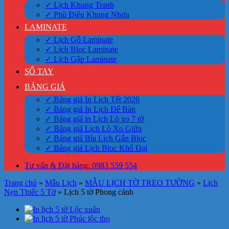
✓ Lịch Khung Tranh
✓ Phù Điêu Khung Nhựa
LAMINATE
✓ Lịch Gỗ Laminate
✓ Lịch Bloc Laminate
✓ Lịch Gập Laminate
SỔ TAY
BẢNG GIÁ
✓ Bảng giá In Lịch Tết 2026
✓ Bảng giá In Lịch Để Bàn
✓ Bảng giá in Lịch Lò xo 7 tờ
✓ Bảng giá Lịch Lò Xo Giữa
✓ Bảng giá Bìa Lịch Gắn Bloc
✓ Bảng giá Lịch Bloc Khổ Đại
Tư vấn & Đặt hàng: 0983 559 554
Trang chủ
»
Mẫu Lịch
»
MẪU LỊCH TỜ TREO TƯỜNG
»
Lịch
Nẹp Thiếc 5 Tờ
»
Lịch 5 tờ Phong cảnh