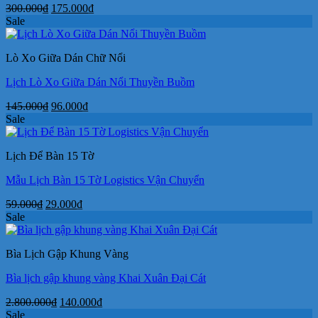
Giá
Giá
300.000
₫
175.000
₫
gốc
hiện
Sale
là:
tại
300.000₫.
là:
Lò Xo Giữa Dán Chữ Nổi
175.000₫.
Lịch Lò Xo Giữa Dán Nổi Thuyền Buồm
Giá
Giá
145.000
₫
96.000
₫
gốc
hiện
Sale
là:
tại
145.000₫.
là:
Lịch Để Bàn 15 Tờ
96.000₫.
Mẫu Lịch Bàn 15 Tờ Logistics Vận Chuyển
Giá
Giá
59.000
₫
29.000
₫
gốc
hiện
Sale
là:
tại
59.000₫.
là:
Bìa Lịch Gập Khung Vàng
29.000₫.
Bìa lịch gập khung vàng Khai Xuân Đại Cát
Giá
Giá
2.800.000
₫
140.000
₫
gốc
hiện
Sale