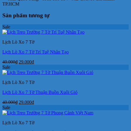
TP.HCM
Sản phẩm tương tự
Sale
Lịch Lò Xo 7 Tờ
Lịch Lò Xo 7 Tờ Trí Tuệ Nhân Tạo
Giá
Giá
40.000
₫
29.000
₫
gốc
hiện
Sale
là:
tại
40.000₫.
là:
Lịch Lò Xo 7 Tờ
29.000₫.
Lịch Lò Xo 7 Tờ Thuận Buồn Xuôi Gió
Giá
Giá
40.000
₫
29.000
₫
gốc
hiện
Sale
là:
tại
40.000₫.
là:
Lịch Lò Xo 7 Tờ
29.000₫.