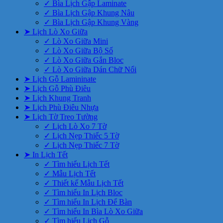
✓ Bìa Lịch Gập Laminate
✓ Bìa Lịch Gập Khung Nâu
✓ Bìa Lịch Gập Khung Vàng
➤ Lịch Lò Xo Giữa
✓ Lò Xo Giữa Mini
✓ Lò Xo Giữa Bộ Số
✓ Lò Xo Giữa Gắn Bloc
✓ Lò Xo Giữa Dán Chữ Nổi
➤ Lịch Gỗ Lamininate
➤ Lịch Gỗ Phù Điêu
➤ Lịch Khung Tranh
➤ Lịch Phù Điêu Nhựa
➤ Lịch Tờ Treo Tường
✓ Lịch Lò Xo 7 Tờ
✓ Lịch Nẹp Thiếc 5 Tờ
✓ Lịch Nẹp Thiếc 7 Tờ
➤ In Lịch Tết
✓ Tìm hiểu Lịch Tết
✓ Mẫu Lịch Tết
✓ Thiết kế Mẫu Lịch Tết
✓ Tìm hiểu In Lịch Bloc
✓ Tìm hiểu In Lịch Để Bàn
✓ Tìm hiểu In Bìa Lò Xo Giữa
✓ Tìm hiểu Lịch Gỗ