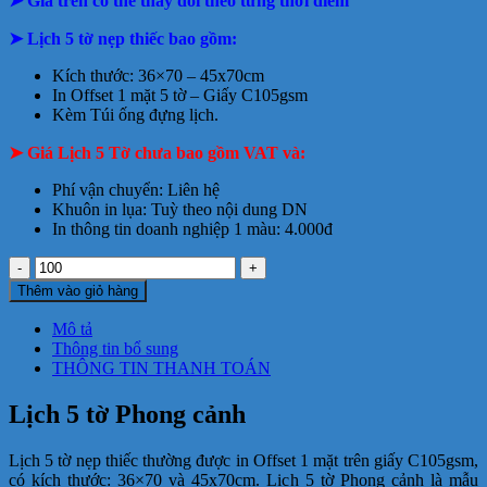
➤ Giá trên có thể thay đổi theo từng thời điểm
tại
23.000₫.
tphcm
➤ Lịch 5 tờ nẹp thiếc bao gồm:
Kích thước: 36×70 – 45x70cm
In Offset 1 mặt 5 tờ – Giấy C105gsm
Kèm Túi ống đựng lịch.
➤ Giá Lịch 5 Tờ chưa bao gồm VAT và:
Phí vận chuyển: Liên hệ
Khuôn in lụa: Tuỳ theo nội dung DN
In thông tin doanh nghiệp 1 màu: 4.000đ
Lịch
5
Thêm vào giỏ hàng
tờ
Phong
Mô tả
cảnh
Thông tin bổ sung
số
THÔNG TIN THANH TOÁN
lượng
Lịch 5 tờ Phong cảnh
Lịch 5 tờ nẹp thiếc thường được in Offset 1 mặt trên giấy C105gsm,
có kích thước: 36×70 và 45x70cm. Lịch 5 tờ Phong cảnh là mẫu