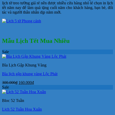
lịch tờ treo tường giá rẻ nên được nhiều cửa hàng nhỏ lẻ chọn in lịch
tết năm nay để làm quà tặng cuối năm cho khách hàng, bạn bè, đối
tác và người thân nhân dịp năm mới.
Mẫu Lịch Tết Mua Nhiều
Sale
Bìa Lịch Gập Khung Vàng
Bìa lịch gập khung vàng Lộc Phát
Giá
Giá
300.000
₫
160.000
₫
gốc
hiện
Sale
là:
tại
300.000₫.
là:
Bloc 52 Tuần
160.000₫.
Lịch 52 Tuần Hoa Xuân