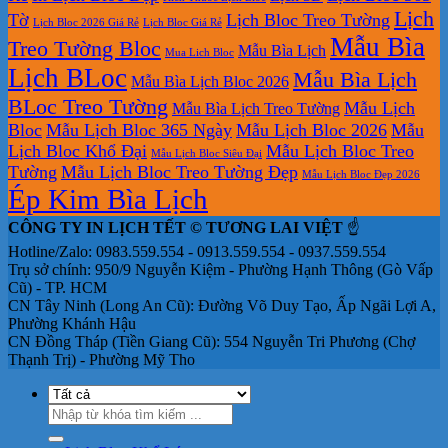
Lịch
Tờ
Lịch Bloc Treo Tường
Lịch Bloc 2026 Giá Rẻ
Lịch Bloc Giá Rẻ
Mẫu Bìa
Treo Tường Bloc
Mẫu Bìa Lịch
Mua Lich Bloc
Lịch BLoc
Mẫu Bìa Lịch
Mẫu Bìa Lịch Bloc 2026
BLoc Treo Tường
Mẫu Lịch
Mẫu Bìa Lịch Treo Tường
Bloc
Mẫu Lịch Bloc 365 Ngày
Mẫu Lịch Bloc 2026
Mẫu
Lịch Bloc Khổ Đại
Mẫu Lịch Bloc Treo
Mẫu Lịch Bloc Siêu Đại
Tường
Mẫu Lịch Bloc Treo Tường Đẹp
Mẫu Lịch Bloc Đẹp 2026
Ép Kim Bìa Lịch
CÔNG TY IN LỊCH TẾT © TƯƠNG LAI VIỆT
☝️
Hotline/Zalo: 0983.559.554 - 0913.559.554 - 0937.559.554
Trụ sở chính: 950/9 Nguyễn Kiệm - Phường Hạnh Thông (Gò Vấp
Cũ) - TP. HCM
CN Tây Ninh (Long An Cũ): Đường Võ Duy Tạo, Ấp Ngãi Lợi A,
Phường Khánh Hậu
CN Đồng Tháp (Tiền Giang Cũ): 554 Nguyễn Tri Phương (Chợ
Thạnh Trị) - Phường Mỹ Tho
Tìm
kiếm: