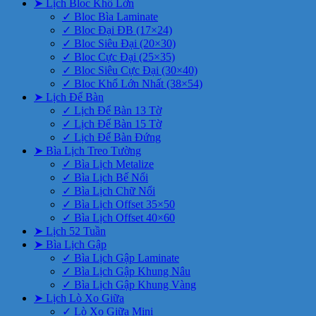
➤ Lịch Bloc Khổ Lớn
✓ Bloc Bìa Laminate
✓ Bloc Đại ĐB (17×24)
✓ Bloc Siêu Đại (20×30)
✓ Bloc Cực Đại (25×35)
✓ Bloc Siêu Cực Đại (30×40)
✓ Bloc Khổ Lớn Nhất (38×54)
➤ Lịch Để Bàn
✓ Lịch Để Bàn 13 Tờ
✓ Lịch Để Bàn 15 Tờ
✓ Lịch Để Bàn Đứng
➤ Bìa Lịch Treo Tường
✓ Bìa Lịch Metalize
✓ Bìa Lịch Bế Nổi
✓ Bìa Lịch Chữ Nổi
✓ Bìa Lịch Offset 35×50
✓ Bìa Lịch Offset 40×60
➤ Lịch 52 Tuần
➤ Bìa Lịch Gập
✓ Bìa Lịch Gập Laminate
✓ Bìa Lịch Gập Khung Nâu
✓ Bìa Lịch Gập Khung Vàng
➤ Lịch Lò Xo Giữa
✓ Lò Xo Giữa Mini