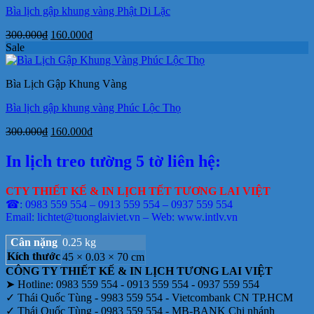
Bìa lịch gập khung vàng Phật Di Lặc
Giá
Giá
300.000
₫
160.000
₫
gốc
hiện
Sale
là:
tại
300.000₫.
là:
Bìa Lịch Gập Khung Vàng
160.000₫.
Bìa lịch gập khung vàng Phúc Lộc Thọ
Giá
Giá
300.000
₫
160.000
₫
gốc
hiện
là:
tại
In lịch treo tường 5 tờ liên hệ:
300.000₫.
là:
160.000₫.
CTY THIẾT KẾ & IN LỊCH TẾT TƯƠNG LAI VIỆT
☎: 0983 559 554 – 0913 559 554 – 0937 559 554
Email: lichtet@tuonglaiviet.vn – Web: www.intlv.vn
Cân nặng
0.25 kg
Kích thước
45 × 0.03 × 70 cm
CÔNG TY THIẾT KẾ & IN LỊCH TƯƠNG LAI VIỆT
➤ Hotline: 0983 559 554 - 0913 559 554 - 0937 559 554
✓ Thái Quốc Tùng - 9983 559 554 - Vietcombank CN TP.HCM
✓ Thái Quốc Tùng - 0983 559 554 - MB-BANK Chi nhánh