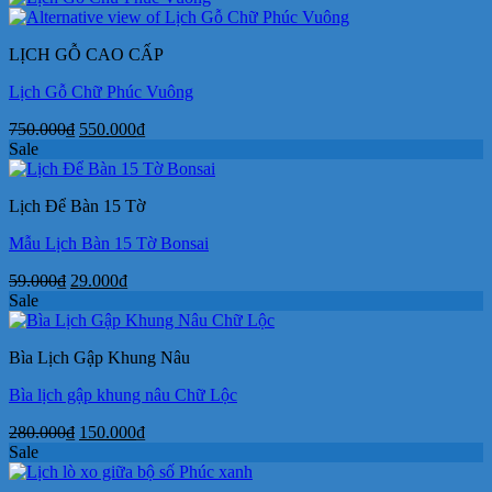
400.000₫.
là:
245.000₫.
LỊCH GỖ CAO CẤP
Lịch Gỗ Chữ Phúc Vuông
Giá
Giá
750.000
₫
550.000
₫
gốc
hiện
Sale
là:
tại
750.000₫.
là:
Lịch Để Bàn 15 Tờ
550.000₫.
Mẫu Lịch Bàn 15 Tờ Bonsai
Giá
Giá
59.000
₫
29.000
₫
gốc
hiện
Sale
là:
tại
59.000₫.
là:
Bìa Lịch Gập Khung Nâu
29.000₫.
Bìa lịch gập khung nâu Chữ Lộc
Giá
Giá
280.000
₫
150.000
₫
gốc
hiện
Sale
là:
tại
280.000₫.
là: