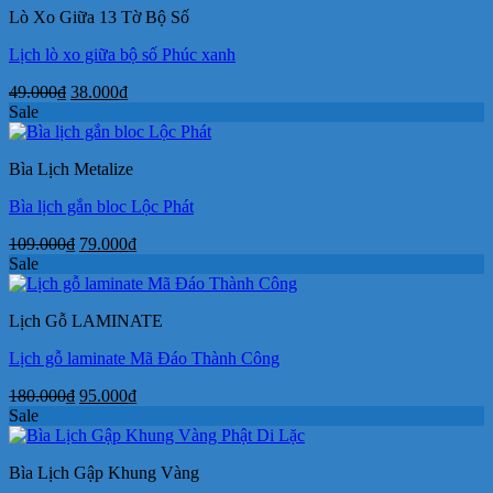
Lò Xo Giữa 13 Tờ Bộ Số
150.000₫.
Lịch lò xo giữa bộ số Phúc xanh
Giá
Giá
49.000
₫
38.000
₫
gốc
hiện
Sale
là:
tại
49.000₫.
là:
Bìa Lịch Metalize
38.000₫.
Bìa lịch gắn bloc Lộc Phát
Giá
Giá
109.000
₫
79.000
₫
gốc
hiện
Sale
là:
tại
109.000₫.
là:
Lịch Gỗ LAMINATE
79.000₫.
Lịch gỗ laminate Mã Đáo Thành Công
Giá
Giá
180.000
₫
95.000
₫
gốc
hiện
Sale
là:
tại
180.000₫.
là:
Bìa Lịch Gập Khung Vàng
95.000₫.