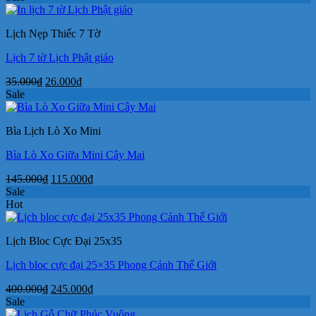
là:
tại
2.800.000₫.
là:
Lịch Nẹp Thiếc 7 Tờ
140.000₫.
Lịch 7 tờ Lịch Phật giáo
Giá
Giá
35.000
₫
26.000
₫
gốc
hiện
Sale
là:
tại
35.000₫.
là:
Bìa Lịch Lò Xo Mini
26.000₫.
Bìa Lò Xo Giữa Mini Cây Mai
Giá
Giá
145.000
₫
115.000
₫
gốc
hiện
Sale
là:
tại
Hot
145.000₫.
là:
115.000₫.
Lịch Bloc Cực Đại 25x35
Lịch bloc cực đại 25×35 Phong Cảnh Thế Giới
Giá
Giá
400.000
₫
245.000
₫
gốc
hiện
Sale
là:
tại