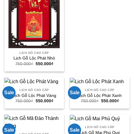
750.000₫.
là:
550.000
LỊCH GỖ CAO CẤP
Lịch Gỗ Lộc Phát Nhỏ
Giá
Giá
750.000
₫
550.000
₫
gốc
hiện
là:
tại
750.000₫.
là:
550.000₫.
LỊCH GỖ CAO CẤP
LỊCH GỖ CAO CẤP
Sale
Sale
Lịch Gỗ Lộc Phát Vàng
Lịch Gỗ Lộc Phát Xanh
Giá
Giá
Giá
Giá
750.000
₫
550.000
₫
750.000
₫
550.000
₫
gốc
hiện
gốc
hiện
là:
tại
là:
tại
750.000₫.
là:
750.000₫.
là:
550.000₫.
550.000
LỊCH GỖ CAO CẤP
Sale
Sale
Lịch Gỗ Mai Phú Quý