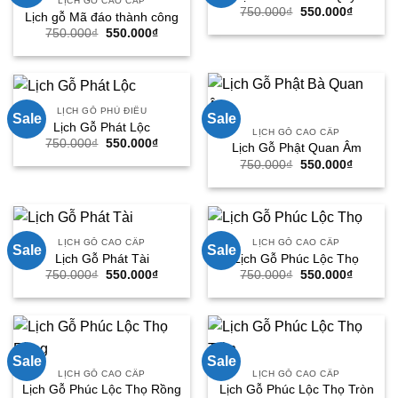
LỊCH GỖ CAO CẤP
Giá
Giá
750.000
₫
550.000
₫
Lịch gỗ Mã đáo thành công
gốc
hiện
Giá
Giá
750.000
₫
550.000
₫
là:
tại
gốc
hiện
750.000₫.
là:
là:
tại
550.000
750.000₫.
là:
550.000₫.
LỊCH GỖ PHÙ ĐIÊU
Sale
Sale
Lịch Gỗ Phát Lộc
LỊCH GỖ CAO CẤP
Giá
Giá
750.000
₫
550.000
₫
Lịch Gỗ Phật Quan Âm
gốc
hiện
Giá
Giá
750.000
₫
550.000
₫
là:
tại
gốc
hiện
750.000₫.
là:
là:
tại
550.000₫.
750.000₫.
là:
550.000
LỊCH GỖ CAO CẤP
LỊCH GỖ CAO CẤP
Sale
Sale
Lịch Gỗ Phát Tài
Lịch Gỗ Phúc Lộc Thọ
Giá
Giá
Giá
Giá
750.000
₫
550.000
₫
750.000
₫
550.000
₫
gốc
hiện
gốc
hiện
là:
tại
là:
tại
750.000₫.
là:
750.000₫.
là:
550.000₫.
550.000
Sale
Sale
LỊCH GỖ CAO CẤP
LỊCH GỖ CAO CẤP
Lịch Gỗ Phúc Lộc Thọ Rồng
Lịch Gỗ Phúc Lộc Thọ Tròn