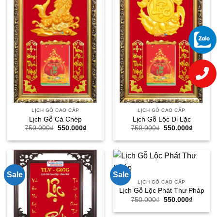
LỊCH GỖ CAO CẤP
LỊCH GỖ CAO CẤP
Lịch Gỗ Cá Chép
Lịch Gỗ Lộc Di Lặc
Giá
Giá
Giá
Giá
750.000
₫
550.000
₫
750.000
₫
550.000
₫
gốc
hiện
gốc
hiện
là:
tại
là:
tại
750.000₫.
là:
750.000₫.
là:
550.000₫.
550.000
Sale
Sale
LỊCH GỖ CAO CẤP
Lịch Gỗ Lộc Phát Thư Pháp
Giá
Giá
750.000
₫
550.000
₫
gốc
hiện
là:
tại