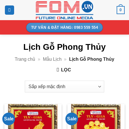
Bỏ
0
qua
nội
dung
TƯ VẤN & ĐẶT HÀNG: 0983 559 554
Lịch Gỗ Phong Thủy
Trang chủ
»
Mẫu Lịch
»
Lịch Gỗ Phong Thủy
LỌC
Sale
Sale