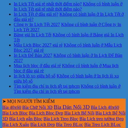
In Lịch Tết giá rẻ nhất thời điểm nào?
Không có bình luận
ở
In Lịch Tết giá rẻ nhất thời điểm nào?
In Lịch Tết ở đâu giá rẻ?
Không có bình luận
ở In Lịch Tết ở
đâu giá rẻ?
Công ty In Lịch Tết 2027
Không có bình luận
ở Công ty In
Lịch Tết 2027
Bảng giá In Lịch Tết
Không có bình luận
ở Bảng giá In Lịch
Tết
Mẫu Lịch Bloc 2027 giá rẻ
Không có bình luận
ở Mẫu Lịch
Bloc 2027 giá rẻ
In Lịch Để Bàn 2027
Không có bình luận
ở In Lịch Để Bàn
2027
Mua lịch bloc ở đâu giá rẻ
Không có bình luận
ở Mua lịch
bloc ở đâu giá rẻ
In lịch lò xo giữa bộ số
Không có bình luận
ở In lịch lò xo
giữa bộ số
Tìm kiếm địa chỉ in lịch tết tại tphcm
Không có bình luận
ở
Tìm kiếm địa chỉ in lịch tết tại tphcm
➤ MỌI NGƯỜI TÌM KIẾM
Bìa Dán Nổi 3D
Bìa 40x60
Bìa Chữ Nổi 3D
Bìa Lịch 40x60
Bìa Lịch Bloc
Bìa Lịch Bloc Đẹp
Bìa Lịch Bế Nổi
Bìa Lịch Bế Nổi
3D
Bìa Lịch gắn Bloc
Bìa Lịch Treo Bloc
Bìa Lịch treo tường Đẹp
Bìa Lịch Xuân
Bìa Lịch Đẹp
Bìa Treo BLoc
Bìa Treo Lịch BLoc