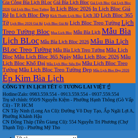
Gia Công Bìa Lịch BLoc
Giá Bìa Lịch Bloc
Giá Lịch Bloc
Giá Lịch Bloc
In Lịch Bloc 2026
In Lịch Bloc Giá
2026
Giá Lịch Bloc Treo Tường
Rẻ
In Lịch Bloc Đẹp
Lịch Bloc 365
Lịch 3D
Kích Thước Lịch Bloc
Lịch
Tờ
Lịch Bloc Treo Tường
Lịch Bloc 2026 Giá Rẻ
Lịch Bloc Giá Rẻ
Mẫu Bìa
Treo Tường Bloc
Mẫu Bìa Lịch
Mua Lich Bloc
Lịch BLoc
Mẫu Bìa Lịch
Mẫu Bìa Lịch Bloc 2026
BLoc Treo Tường
Mẫu Lịch
Mẫu Bìa Lịch Treo Tường
Bloc
Mẫu Lịch Bloc 365 Ngày
Mẫu Lịch Bloc 2026
Mẫu
Lịch Bloc Khổ Đại
Mẫu Lịch Bloc Treo
Mẫu Lịch Bloc Siêu Đại
Tường
Mẫu Lịch Bloc Treo Tường Đẹp
Mẫu Lịch Bloc Đẹp 2026
Ép Kim Bìa Lịch
CÔNG TY IN LỊCH TẾT © TƯƠNG LAI VIỆT
☝️
Hotline/Zalo: 0983.559.554 - 0913.559.554 - 0937.559.554
Trụ sở chính: 950/9 Nguyễn Kiệm - Phường Hạnh Thông (Gò Vấp
Cũ) - TP. HCM
CN Tây Ninh (Long An Cũ): Đường Võ Duy Tạo, Ấp Ngãi Lợi A,
Phường Khánh Hậu
CN Đồng Tháp (Tiền Giang Cũ): 554 Nguyễn Tri Phương (Chợ
Thạnh Trị) - Phường Mỹ Tho