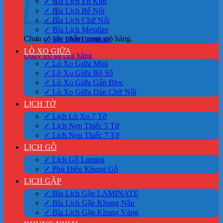
✓ Bìa Lịch Ép Kim
✓ Bìa Lịch Bế Nổi
✓ Bìa Lịch Chữ Nổi
✓ Bìa Lịch Metalize
Chưa có sản phẩm trong giỏ hàng.
✓ Bìa Lịch Laminate
LÒ XO GIỮA
Quay trở lại cửa hàng
✓ Lò Xo Giữa Mini
✓ Lò Xo Giữa Bộ Số
✓ Lò Xo Giữa Gắn Bloc
✓ Lò Xo Giữa Dán Chữ Nổi
LỊCH TỜ
✓ Lịch Lò Xo 7 Tờ
✓ Lịch Nẹp Thiếc 5 Tờ
✓ Lịch Nẹp Thiếc 7 Tờ
LỊCH GỖ
✓ Lịch Gỗ Lamina
✓ Phù Điêu Khung Gỗ
LỊCH GẬP
✓ Bìa Lịch Gập LAMINATE
✓ Bìa Lịch Gập Khung Nâu
✓ Bìa Lịch Gập Khung Vàng