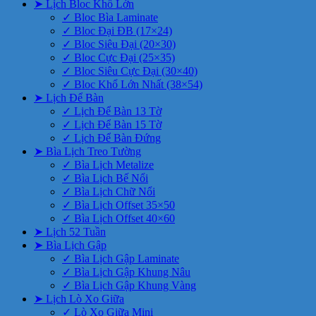
➤ Lịch Bloc Khổ Lớn
✓ Bloc Bìa Laminate
✓ Bloc Đại ĐB (17×24)
✓ Bloc Siêu Đại (20×30)
✓ Bloc Cực Đại (25×35)
✓ Bloc Siêu Cực Đại (30×40)
✓ Bloc Khổ Lớn Nhất (38×54)
➤ Lịch Để Bàn
✓ Lịch Để Bàn 13 Tờ
✓ Lịch Để Bàn 15 Tờ
✓ Lịch Để Bàn Đứng
➤ Bìa Lịch Treo Tường
✓ Bìa Lịch Metalize
✓ Bìa Lịch Bế Nổi
✓ Bìa Lịch Chữ Nổi
✓ Bìa Lịch Offset 35×50
✓ Bìa Lịch Offset 40×60
➤ Lịch 52 Tuần
➤ Bìa Lịch Gập
✓ Bìa Lịch Gập Laminate
✓ Bìa Lịch Gập Khung Nâu
✓ Bìa Lịch Gập Khung Vàng
➤ Lịch Lò Xo Giữa
✓ Lò Xo Giữa Mini