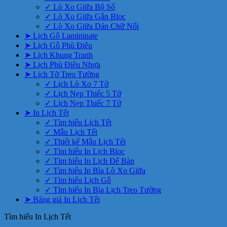
✓ Lò Xo Giữa Bộ Số
✓ Lò Xo Giữa Gắn Bloc
✓ Lò Xo Giữa Dán Chữ Nổi
➤ Lịch Gỗ Lamininate
➤ Lịch Gỗ Phù Điêu
➤ Lịch Khung Tranh
➤ Lịch Phù Điêu Nhựa
➤ Lịch Tờ Treo Tường
✓ Lịch Lò Xo 7 Tờ
✓ Lịch Nẹp Thiếc 5 Tờ
✓ Lịch Nẹp Thiếc 7 Tờ
➤ In Lịch Tết
✓ Tìm hiểu Lịch Tết
✓ Mẫu Lịch Tết
✓ Thiết kế Mẫu Lịch Tết
✓ Tìm hiểu In Lịch Bloc
✓ Tìm hiểu In Lịch Để Bàn
✓ Tìm hiểu In Bìa Lò Xo Giữa
✓ Tìm hiểu Lịch Gỗ
✓ Tìm hiểu In Bìa Lịch Treo Tường
➤ Bảng giá In Lịch Tết
Tìm hiểu In Lịch Tết