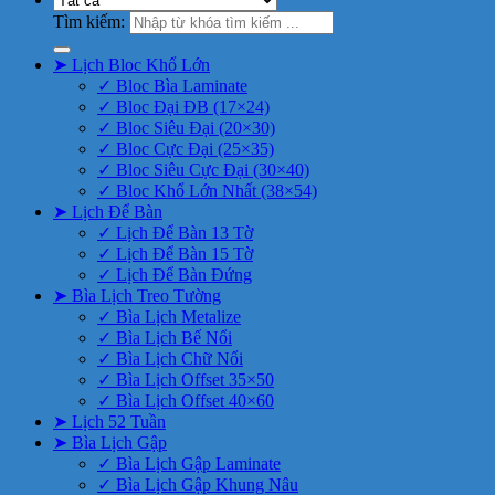
Tìm kiếm:
➤ Lịch Bloc Khổ Lớn
✓ Bloc Bìa Laminate
✓ Bloc Đại ĐB (17×24)
✓ Bloc Siêu Đại (20×30)
✓ Bloc Cực Đại (25×35)
✓ Bloc Siêu Cực Đại (30×40)
✓ Bloc Khổ Lớn Nhất (38×54)
➤ Lịch Để Bàn
✓ Lịch Để Bàn 13 Tờ
✓ Lịch Để Bàn 15 Tờ
✓ Lịch Để Bàn Đứng
➤ Bìa Lịch Treo Tường
✓ Bìa Lịch Metalize
✓ Bìa Lịch Bế Nổi
✓ Bìa Lịch Chữ Nổi
✓ Bìa Lịch Offset 35×50
✓ Bìa Lịch Offset 40×60
➤ Lịch 52 Tuần
➤ Bìa Lịch Gập
✓ Bìa Lịch Gập Laminate
✓ Bìa Lịch Gập Khung Nâu