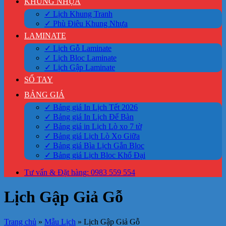
KHUNG NHỰA
✓ Lịch Khung Tranh
✓ Phù Điêu Khung Nhựa
LAMINATE
✓ Lịch Gỗ Laminate
✓ Lịch Bloc Laminate
✓ Lịch Gập Laminate
SỔ TAY
BẢNG GIÁ
✓ Bảng giá In Lịch Tết 2026
✓ Bảng giá In Lịch Để Bàn
✓ Bảng giá in Lịch Lò xo 7 tờ
✓ Bảng giá Lịch Lò Xo Giữa
✓ Bảng giá Bìa Lịch Gắn Bloc
✓ Bảng giá Lịch Bloc Khổ Đại
Tư vấn & Đặt hàng: 0983 559 554
Lịch Gập Giả Gỗ
Trang chủ
»
Mẫu Lịch
»
Lịch Gập Giả Gỗ