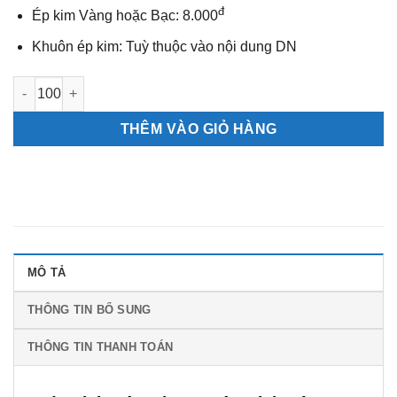
đ
Ép kim Vàng hoặc Bạc: 8.000
Khuôn ép kim: Tuỳ thuộc vào nội dung DN
Bìa lịch gập khung nâu Phát Lộc số lượng
THÊM VÀO GIỎ HÀNG
MÔ TẢ
THÔNG TIN BỔ SUNG
THÔNG TIN THANH TOÁN