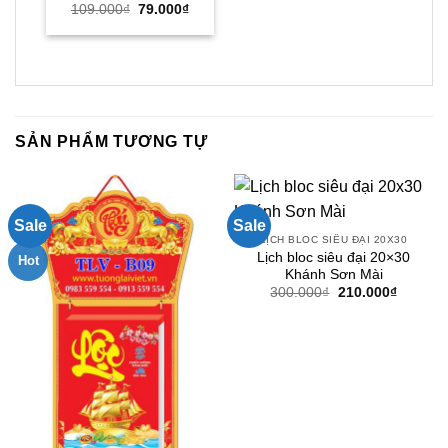
Giá
Giá
109.000
₫
79.000
₫
gốc
hiện
là:
tại
109.000₫.
là:
79.000₫.
SẢN PHẨM TƯƠNG TỰ
Sale
Sale
LỊCH BLOC SIÊU ĐẠI 20X30
Lịch bloc siêu đại 20×30
Hot
Khánh Sơn Mài
Giá
Giá
300.000
₫
210.000
₫
gốc
hiện
là:
tại
300.000₫.
là:
210.000