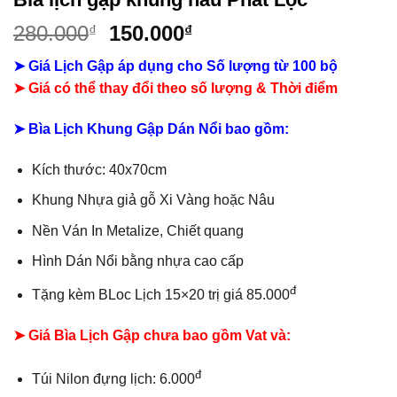
Giá
Giá
280.000
150.000
₫
₫
gốc
hiện
➤ Giá Lịch Gập áp dụng cho Số lượng từ 100 bộ
là:
tại
➤ Giá có thể thay đổi theo số lượng & Thời điểm
280.000₫.
là:
150.000₫.
➤ Bìa Lịch Khung Gập Dán Nổi bao gồm:
Kích thước: 40x70cm
Khung Nhựa giả gỗ Xi Vàng hoặc Nâu
Nền Ván In Metalize, Chiết quang
Hình Dán Nổi bằng nhựa cao cấp
đ
Tặng kèm BLoc Lịch 15×20 trị giá 85.000
➤ Giá Bìa Lịch Gập chưa bao gồm
Vat và:
đ
Túi Nilon đựng lịch: 6.000