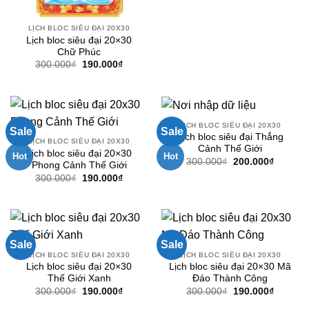
LỊCH BLOC SIÊU ĐẠI 20X30
Lịch bloc siêu đại 20×30
Chữ Phúc
Giá
Giá
300.000
₫
190.000
₫
gốc
hiện
là:
tại
300.000₫.
là:
190.000₫.
LỊCH BLOC SIÊU ĐẠI 20X30
Sale
Sale
Lịch bloc siêu đại Thắng
LỊCH BLOC SIÊU ĐẠI 20X30
Cảnh Thế Giới
Lịch bloc siêu đại 20×30
Hot
Hot
Giá
Giá
300.000
₫
200.000
₫
Phong Cảnh Thế Giới
gốc
hiện
Giá
Giá
300.000
₫
190.000
₫
là:
tại
gốc
hiện
300.000₫.
là:
là:
tại
200.000
300.000₫.
là:
190.000₫.
Sale
Sale
LỊCH BLOC SIÊU ĐẠI 20X30
LỊCH BLOC SIÊU ĐẠI 20X30
Lịch bloc siêu đại 20×30
Lịch bloc siêu đại 20×30 Mã
Thế Giới Xanh
Đáo Thành Công
Giá
Giá
Giá
Giá
300.000
₫
190.000
₫
300.000
₫
190.000
₫
gốc
hiện
gốc
hiện
là:
tại
là:
tại