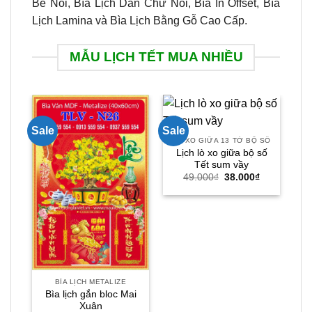
Bế Nổi, Bìa Lịch Dán Chữ Nổi, Bìa In Offset, Bìa
Lịch Lamina và Bìa Lịch Bằng Gỗ Cao Cấp.
MẪU LỊCH TẾT MUA NHIỀU
Sale
Sale
Sal
LÒ XO GIỮA 13 TỜ BỘ SỐ
Lịch lò xo giữa bộ số
Lị
Tết sum vầy
Giá
Giá
49.000
₫
38.000
₫
gốc
hiện
là:
tại
49.000₫.
là:
38.000₫.
BÌA LỊCH METALIZE
Bìa lịch gắn bloc Mai
Xuân