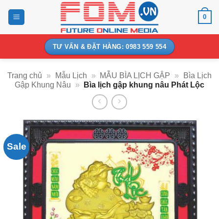
Bỏ
0
qua
nội
dung
TƯ VẤN & ĐẶT HÀNG: 0983 559 554
Trang chủ
»
Mẫu Lịch
»
MẪU BÌA LỊCH GẬP
»
Bìa Lịch
Gập Khung Nâu
»
Bìa lịch gập khung nâu Phát Lộc
Sale