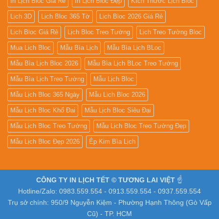
In Lịch Bloc Giá Rẻ
In Lịch Bloc Đẹp
Kích Thước Lịch Bloc
Lịch 3D
Lịch Bloc 365 Tờ
Lịch Bloc 2026 Giá Rẻ
Lịch Bloc Giá Rẻ
Lịch Bloc Treo Tường
Lịch Treo Tường Bloc
Mua Lich Bloc
Mẫu Bìa Lịch
Mẫu Bìa Lịch BLoc
Mẫu Bìa Lịch Bloc 2026
Mẫu Bìa Lịch BLoc Treo Tường
Mẫu Bìa Lịch Treo Tường
Mẫu Lịch Bloc
Mẫu Lịch Bloc 365 Ngày
Mẫu Lịch Bloc 2026
Mẫu Lịch Bloc Khổ Đại
Mẫu Lịch Bloc Siêu Đại
Mẫu Lịch Bloc Treo Tường
Mẫu Lịch Bloc Treo Tường Đẹp
Mẫu Lịch Bloc Đẹp 2026
Ép Kim Bìa Lịch
CÔNG TY IN LỊCH TẾT © TƯƠNG LAI VIỆT
☝️
Hotline/Zalo: 0983.559.554 - 0913.559.554 - 0937.559.554
Trụ sở chính: 950/9 Nguyễn Kiệm - Phường Hạnh Thông (Gò Vấp
Cũ) - TP. HCM