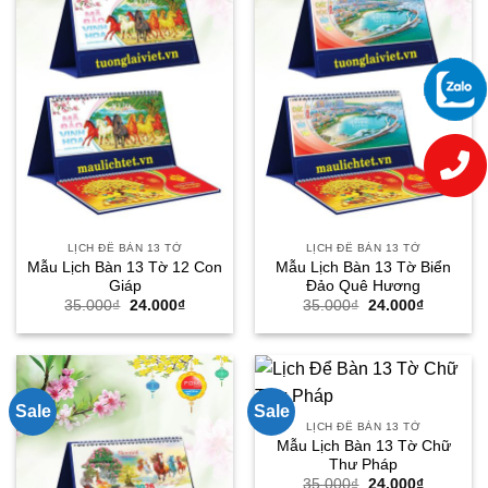
LỊCH ĐỂ BÀN 13 TỜ
LỊCH ĐỂ BÀN 13 TỜ
Mẫu Lịch Bàn 13 Tờ 12 Con
Mẫu Lịch Bàn 13 Tờ Biển
Giáp
Đảo Quê Hương
Giá
Giá
Giá
Giá
35.000
₫
24.000
₫
35.000
₫
24.000
₫
gốc
hiện
gốc
hiện
là:
tại
là:
tại
35.000₫.
là:
35.000₫.
là:
24.000₫.
24.000₫.
Sale
Sale
LỊCH ĐỂ BÀN 13 TỜ
Mẫu Lịch Bàn 13 Tờ Chữ
Thư Pháp
Giá
Giá
35.000
₫
24.000
₫