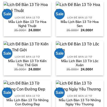
35.000₫.
là:
35.000₫.
là:
24.000₫.
24.000₫.
Sale
Sale
LỊCH ĐỂ BÀN 13 TỜ
LỊCH ĐỂ BÀN 13 TỜ
Mẫu Lịch Bàn 13 Tờ Hoa
Mẫu Lịch Bàn 13 Tờ Hoa
Nghệ Thuật
Sen
Giá
Giá
Giá
Giá
35.000
₫
24.000
₫
35.000
₫
24.000
₫
gốc
hiện
gốc
hiện
là:
tại
là:
tại
35.000₫.
là:
35.000₫.
là:
24.000₫.
24.000₫.
Sale
Sale
LỊCH ĐỂ BÀN 13 TỜ
LỊCH ĐỂ BÀN 13 TỜ
Mẫu Lịch Bàn 13 Tờ Kiến
Mẫu Lịch Bàn 13 Tờ Lộc
Trúc Thế Giới
Xuân
Giá
Giá
Giá
Giá
35.000
₫
24.000
₫
35.000
₫
24.000
₫
gốc
hiện
gốc
hiện
là:
tại
là:
tại
35.000₫.
là:
35.000₫.
là:
24.000₫.
24.000₫.
Sale
Sale
LỊCH ĐỂ BÀN 13 TỜ
LỊCH ĐỂ BÀN 13 TỜ
Mẫu Lịch Bàn 13 Tờ Những
Mẫu Lịch Bàn 13 Tờ Những
Con Đường Đẹp
Ngày Yêu Thương