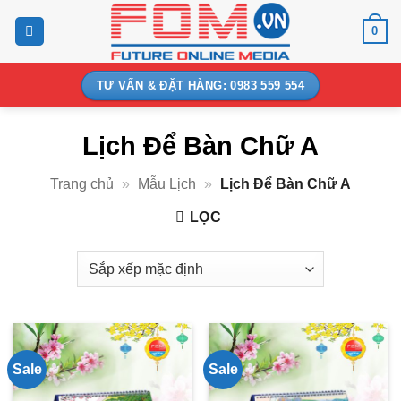
Bỏ
0
qua
nội
dung
TƯ VẤN & ĐẶT HÀNG: 0983 559 554
Lịch Để Bàn Chữ A
Trang chủ
»
Mẫu Lịch
»
Lịch Để Bàn Chữ A
LỌC
Sale
Sale