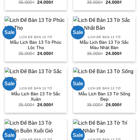
Giá
Giá
Giá
Giá
35.000
₫
24.000
₫
35.000
₫
24.000
₫
gốc
hiện
gốc
hiện
là:
tại
là:
tại
35.000₫.
là:
35.000₫.
là:
24.000₫.
24.000₫.
Sale
Sale
LỊCH ĐỂ BÀN 13 TỜ
LỊCH ĐỂ BÀN 13 TỜ
Mẫu Lịch Bàn 13 Tờ Phúc
Mẫu Lịch Bàn 13 Tờ Sắc
Lộc Thọ
Màu Nhật Bản
Giá
Giá
Giá
Giá
35.000
₫
24.000
₫
35.000
₫
24.000
₫
gốc
hiện
gốc
hiện
là:
tại
là:
tại
35.000₫.
là:
35.000₫.
là:
24.000₫.
24.000₫.
Sale
Sale
LỊCH ĐỂ BÀN 13 TỜ
LỊCH ĐỂ BÀN 13 TỜ
Mẫu Lịch Bàn 13 Tờ Sắc
Mẫu Lịch Bàn 13 Tờ Sống
Xuân
Đẹp
Giá
Giá
Giá
Giá
35.000
₫
24.000
₫
35.000
₫
24.000
₫
gốc
hiện
gốc
hiện
là:
tại
là:
tại
35.000₫.
là:
35.000₫.
là:
24.000₫.
24.000₫.
Sale
Sale
LỊCH ĐỂ BÀN 13 TỜ
LỊCH ĐỂ BÀN 13 TỜ