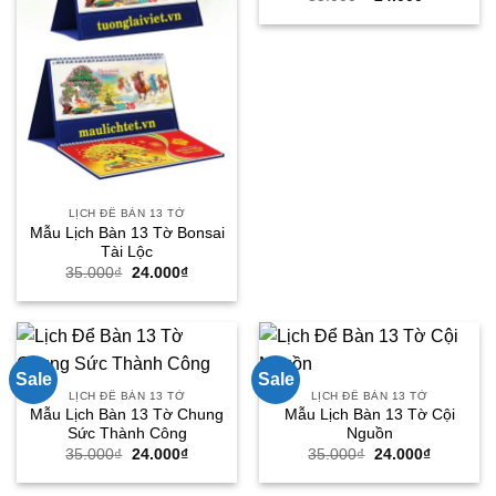
gốc
hiện
là:
tại
35.000₫.
là:
24.000₫.
LỊCH ĐỂ BÀN 13 TỜ
Mẫu Lịch Bàn 13 Tờ Bonsai
Tài Lộc
Giá
Giá
35.000
₫
24.000
₫
gốc
hiện
là:
tại
35.000₫.
là:
24.000₫.
Sale
Sale
LỊCH ĐỂ BÀN 13 TỜ
LỊCH ĐỂ BÀN 13 TỜ
Mẫu Lịch Bàn 13 Tờ Chung
Mẫu Lịch Bàn 13 Tờ Cội
Sức Thành Công
Nguồn
Giá
Giá
Giá
Giá
35.000
₫
24.000
₫
35.000
₫
24.000
₫
gốc
hiện
gốc
hiện
là:
tại
là:
tại