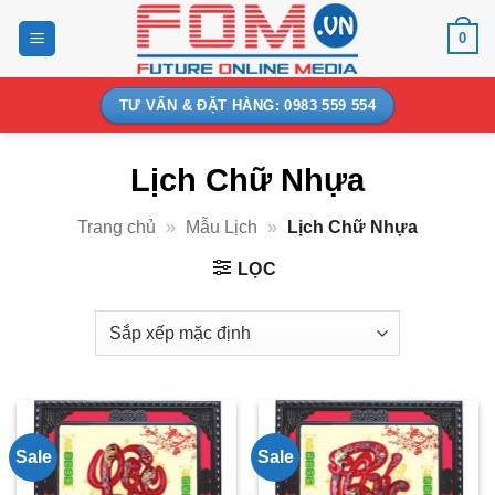
Bỏ
0
qua
nội
dung
TƯ VẤN & ĐẶT HÀNG: 0983 559 554
Lịch Chữ Nhựa
Trang chủ
»
Mẫu Lịch
»
Lịch Chữ Nhựa
LỌC
Sale
Sale