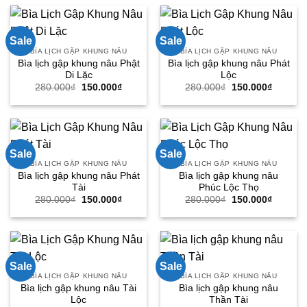
280.000₫.
là:
280.000₫.
là:
150.000₫.
150.000
Sale
Sale
BÌA LỊCH GẬP KHUNG NÂU
BÌA LỊCH GẬP KHUNG NÂU
Bìa lịch gập khung nâu Phật
Bìa lịch gập khung nâu Phát
Di Lặc
Lộc
Giá
Giá
Giá
Giá
280.000
₫
150.000
₫
280.000
₫
150.000
₫
gốc
hiện
gốc
hiện
là:
tại
là:
tại
280.000₫.
là:
280.000₫.
là:
150.000₫.
150.000
Sale
Sale
BÌA LỊCH GẬP KHUNG NÂU
BÌA LỊCH GẬP KHUNG NÂU
Bìa lịch gập khung nâu Phát
Bìa lịch gập khung nâu
Tài
Phúc Lộc Thọ
Giá
Giá
Giá
Giá
280.000
₫
150.000
₫
280.000
₫
150.000
₫
gốc
hiện
gốc
hiện
là:
tại
là:
tại
280.000₫.
là:
280.000₫.
là:
150.000₫.
150.000
Sale
Sale
BÌA LỊCH GẬP KHUNG NÂU
BÌA LỊCH GẬP KHUNG NÂU
Bìa lịch gập khung nâu Tài
Bìa lịch gập khung nâu
Lộc
Thần Tài