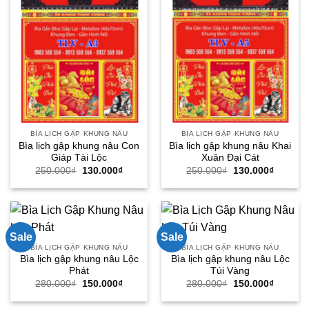
BÌA LỊCH GẬP KHUNG NÂU
BÌA LỊCH GẬP KHUNG NÂU
Bìa lịch gập khung nâu Con
Bìa lịch gập khung nâu Khai
Giáp Tài Lộc
Xuân Đại Cát
Giá
Giá
Giá
Giá
250.000
₫
130.000
₫
250.000
₫
130.000
₫
gốc
hiện
gốc
hiện
là:
tại
là:
tại
250.000₫.
là:
250.000₫.
là:
130.000₫.
130.000
Sale
Sale
BÌA LỊCH GẬP KHUNG NÂU
BÌA LỊCH GẬP KHUNG NÂU
Bìa lịch gập khung nâu Lộc
Bìa lịch gập khung nâu Lộc
Phát
Túi Vàng
Giá
Giá
Giá
Giá
280.000
₫
150.000
₫
280.000
₫
150.000
₫
gốc
hiện
gốc
hiện
là:
tại
là:
tại