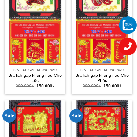
BÌA LỊCH GẬP KHUNG NÂU
BÌA LỊCH GẬP KHUNG NÂU
Bìa lịch gập khung nâu Chữ
Bìa lịch gập khung nâu Chữ
Lộc
Phúc
Giá
Giá
Giá
Giá
280.000
₫
150.000
₫
280.000
₫
150.000
₫
gốc
hiện
gốc
hiện
là:
tại
là:
tại
280.000₫.
là:
280.000₫.
là:
150.000₫.
150.000
Sale
Sale