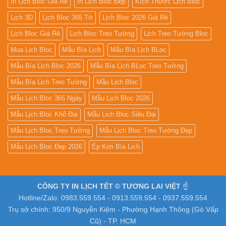
In Lịch Bloc Giá Rẻ
In Lịch Bloc Đẹp
Kích Thước Lịch Bloc
Lịch 3D
Lịch Bloc 365 Tờ
Lịch Bloc 2026 Giá Rẻ
Lịch Bloc Giá Rẻ
Lịch Bloc Treo Tường
Lịch Treo Tường Bloc
Mua Lich Bloc
Mẫu Bìa Lịch
Mẫu Bìa Lịch BLoc
Mẫu Bìa Lịch Bloc 2026
Mẫu Bìa Lịch BLoc Treo Tường
Mẫu Bìa Lịch Treo Tường
Mẫu Lịch Bloc
Mẫu Lịch Bloc 365 Ngày
Mẫu Lịch Bloc 2026
Mẫu Lịch Bloc Khổ Đại
Mẫu Lịch Bloc Siêu Đại
Mẫu Lịch Bloc Treo Tường
Mẫu Lịch Bloc Treo Tường Đẹp
Mẫu Lịch Bloc Đẹp 2026
Ép Kim Bìa Lịch
CÔNG TY IN LỊCH TẾT © TƯƠNG LAI VIỆT
☝️
Hotline/Zalo: 0983.559.554 - 0913.559.554 - 0937.559.554
Trụ sở chính: 950/9 Nguyễn Kiệm - Phường Hạnh Thông (Gò Vấp
Cũ) - TP. HCM